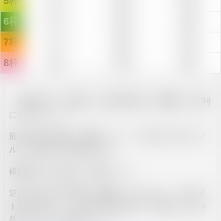
5枠
385頭
（24.415%）
（6.753%）
61頭
19頭
6枠
391頭
（15.601%）
（4.859%）
75頭
27頭
7枠
512頭
（14.648%）
（5.273%）
62頭
20頭
8枠
529頭
（11.72%）
（3.78%）
「知多特別」の枠番による競馬予想は「
内枠
」が有利
になるでしょう。
最も有利な枠番は「
2枠
」です。《
ヤマニンアンフィ
ル
》が2枠なので要注目です。
複勝率が高い枠番も「
2枠
」です。
逆に最も不利な枠番は「
8枠
」になります。《
ロード
トレゾール
》、《
インプロバイザー
》は8枠となり枠
番で考えると期待薄でしょう。