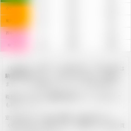
5回
3回
22回
小沢 大仁
（22.727%）
（13.636%）
3回
0回
18回
菊沢 一樹
（16.666%）
（0.0%）
1回
1回
7回
西塚 洸二
（14.285%）
（14.285%）
30回
14回
105回
幸 英明
（28.571%）
（13.333%）
「知多特別」の騎手による競馬予想で、得意な騎手は
騎手不明
騎手です。《
テーオースパロー
》に騎乗し
ます。しかし経験数が少ないため、過信は禁物です。
複勝率が高い騎手も
騎手不明
騎手です。軸に選んで
も良いでしょう。
逆に期待できない騎手は
永島 まなみ
騎手です。
《
モズトキキ
》に騎乗します。好材料がない場合は買