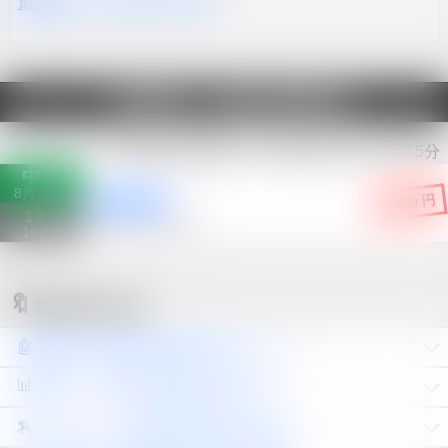
最新のレースはコチラから
「
知多特別
」
の無料AI競馬予想
競馬予想の更新日：
2024年8月11日 17時15分
中京
8月11日
3,920 円
知多特別
12R
芝
1200m
10頭
16:15
🔖
競馬予想の目次
🤖 競馬AIの競馬予想を0円でゲット！
📊 勝っている馬の枠番は○番だった
🏇 このレースが得意な騎手はあの人