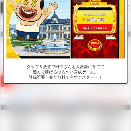
5歳 (2019年05月14日)
2
ヤマニンアンフィル
牝馬
/
関西所属
/
青鹿毛
調教師：斉藤 崇史
生産者：錦岡牧場
馬主：土井 肇
/
/
父馬：ダイワメジャー
母馬：ヤマニンパピオネ
サンデーサイレンス
スカーレットブーケ
スウェプトオーヴァーボード
ヤマニンメルティ
2024年06月23日
2024年05月25日
2024年04月14日
瀬田特別
4歳以上2勝
三木特別
京都 芝 1400m
京都 芝 1400m
阪神 芝 1400m
曇 重 1枠 1番
晴 良 8枠 18番
晴 良 6枠 12番
団野 大成
団野 大成
角田 大河
4位
11位
5位
/18頭
/17頭
/17頭
1:22.2 (差し)
1:20.4 (追込)
1:19.9 (差し)
タップ＆放置で田中さんを大富豪に育てて
遊んで稼げるゆる〜い育成ゲーム。
登録不要・完全無料で今すぐスタート！
6歳 (2018年04月06日)
3
プレジールミノル
牡馬
/
関西所属
/
栗毛
調教師：北出 成人
生産者：フジワラフアーム
馬主：吉岡 實
/
/
父馬：ケープブランコ
母馬：セブンシークィーン
Galileo
Laurel Delight
コロナドズクエスト
ダンツプリンセス
2024年07月13日
2024年06月01日
2024年05月11日
郡山特別
由比ヶ浜特別
4歳以上2勝
福島 芝 1200m
東京 芝 1400m
京都 芝 1200m
晴 良 1枠 1番
晴 良 2枠 2番
晴 良 8枠 14番
吉田 豊
菅原 明良
和田 竜二