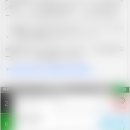
AIの競馬予想と人気がズレているのが、《
テーオース
パロー
》、《
インプロバイザー
》、《
エールレヴリ
ー
》です。負けを取り戻すチャンスかもしれません。
「知多特別」は強い馬と弱い馬がハッキリしているの
で、予想外の展開にはなりにくいでしょう。
競馬予想から外して良さそうなのは、《
エスパダアス
ール
》です。活躍は期待できません。
▼ 過去10年分析での競馬予想で勝率が…
馬番
馬名・騎手名
人気
AI予想
ヤマニンアンフィル
◎
4
2
団野 大成
74.8
7.1倍
軸
紐
穴
モズトキキ
○
2
6
永島 まなみ
61.0
5.3倍