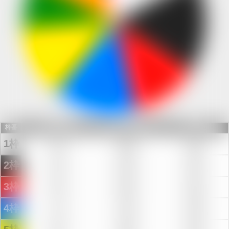
枠番
総出走頭数
3着以内頭数
1着頭数
68頭
31頭
1枠
346頭
（19.653%）
（8.959%）
93頭
33頭
2枠
358頭
（25.977%）
（9.217%）
85頭
23頭
3枠
363頭
（23.415%）
（6.336%）
87頭
29頭
4枠
371頭
（23.45%）
（7.816%）
94頭
26頭