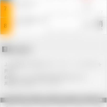
テンジュイン
8
7
小沢 大仁
30.7
12.9倍
軸
紐
穴
エスパダアスール
消
10
8
菊沢 一樹
22.5
45.8倍
軸
紐
穴
🧮
馬券点数計算
上の競馬予想一覧表の「軸」「紐」「穴」のボタンを
押すと
自動でそれぞれの券種の点数が表示されます。
馬券購入の参考にしてください。
ワイド
枠連
馬連
馬単
三連複
三連単