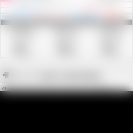
調教師：音無 秀孝
生産者：追分ファーム
馬主：江馬 由将
/
/
父馬：ダイワメジャー
母馬：リトルゲルダ
サンデーサイレンス
スカーレットブーケ
Closing Argument
Bijoux Miss
2024年07月07日
2024年04月21日
2024年03月30日
耶馬渓特別
福島中央ＴＶ
仲春特別
小倉 芝 1200m
福島 芝 1200m
阪神 芝 1200m
曇 良 8枠 15番
晴 良 1枠 2番
晴 良 2枠 3番
武 豊
西塚 洸二
西村 淳也
6位
11位
4位
/15頭
/16頭
/15頭
1:08.5 (差し)
1:09.2 (先行)
1:08.8 (差し)
🎥
オススメの「知多特別」競馬予想参考動画
2017年 ホープフルステークス（GⅠ） | タイムフライヤー | JRA公式