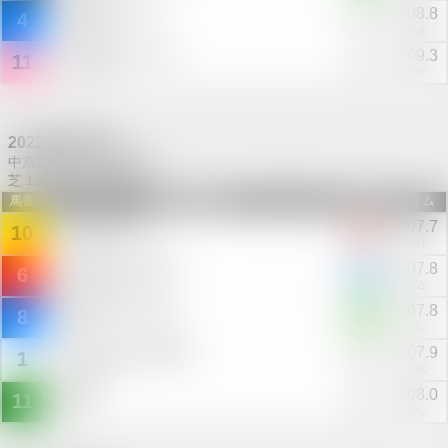
エコロデイジー
4
1:08.8
4
菱田 裕二
7人気
追込
ショウナンマッハ
5
1:09.3
11
坂井 瑠星
5人気
先行
2022年9月25日
中京競馬場 9R 知多特別
芝 1200m 17頭 晴 良
馬番
馬名・騎手名
順位
タイム
マッドクール
1
1:07.7
10
坂井 瑠星
1人気
先行
ワンダーカタリナ
2
1:07.8
6
松若 風馬
14人気
追込
カフジテトラゴン
3
1:07.8
8
富田 暁
2人気
差し
メイショウハボタン
4
1:07.9
1
泉谷 楓真
9人気
追込
ドグマ
5
1:08.0
11
武 豊
3人気
差し