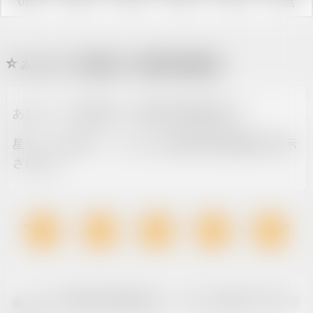
0点
0点
0点
0点
0点
0点
⭐
みんなの「知多特別」AI競馬予想期待度
あなたの「知多特別」AI競馬予想期待度は？
星マークを押すと、みんなのAI競馬予想期待度が表示
されます。
★
★
★
★
★
みんなのAI競馬予想期待度は、123人の投票で平均4.5