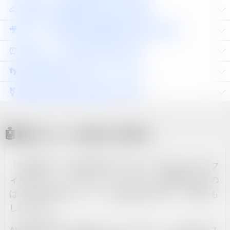
🐴 最新の出走馬情報で勝ち馬を発見
🎥 オススメ競馬予想参考動画で動きを分析
⏰ 過去レースの結果で傾向を分析
👣 あの脚質の馬に注目してみると…
⚧ 性別の10年分析で他を出し抜け！
🤖
競馬AIによる「知多特別」競馬予想
「知多特別」で最も期待できるのは《
ヤマニンアンフ
ィル
》です。《ヤマニンアンフィル》と勝負できるの
は《
モズトキキ
》です。人気は意外と無く、穴馬かも
しれません。