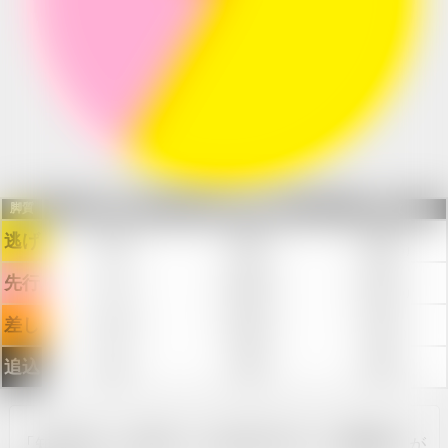
脚質
総出走頭数
3着以内頭数
1着頭数
91頭
50頭
逃げ
208頭
（43.75%）
（24.038%）
218頭
80頭
先行
764頭
（28.534%）
（10.471%）
237頭
59頭
差し
1289頭
（18.386%）
（4.577%）
79頭
19頭
追込
994頭
（7.947%）
（1.911%）
「知多特別」の脚質による競馬予想では「
逃げ馬
」が