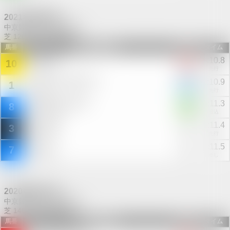
2021年9月26日
中京競馬場 9R 知多特別
芝 1200m 18頭 雨 重
馬番
馬名・騎手名
順位
タイム
マリーナ
1
1:10.8
10
幸 英明
2人気
先行
ファイアーボーラー
2
1:10.9
1
浜中 俊
15人気
先行
スズカフェラリー
3
1:11.3
8
秋山 真一郎
8人気
追込
スキップ
4
1:11.4
3
岩田 康誠
10人気
先行
スンリ
5
1:11.5
7
鮫島 克駿
5人気
差し
2020年9月13日
中京競馬場 9R 知多特別
芝 1400m 10頭 晴 良
馬番
馬名・騎手名
順位
タイム