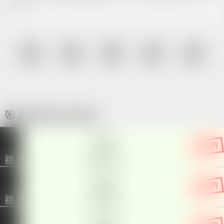
です。
★
★
★
★
★
🎯
AI競馬予想の的中馬券
150 円
2
ヤマニンアンフィル
180 円
1
テーオースパロー