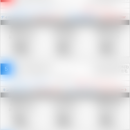
調教師：杉浦 宏昭
生産者：社台ファーム
馬主：吉田 照哉
/
/
父馬：ディーマジェスティ
母馬：エマソング
ディープインパクト
エルメスティアラ
Unbridleds Song
Advancing Star
2024年08月04日
2024年07月14日
2024年06月08日
札幌スポニチ
湯の川温泉
函館日刊Ｓ杯
札幌 芝 1200m
函館 芝 1200m
函館 芝 1200m
曇 稍重 8枠 16番
晴 良 6枠 8番
晴 良 5枠 10番
大野 拓弥
大野 拓弥
大野 拓弥
12着
4着
6着
/16頭
/12頭
/16頭
1:10.0 (追込)
1:09.9 (差し)
1:08.8 (追込)
5歳 (2019年03月06日)
5
ヴィアドロローサ
牡馬
/
関西所属
/
鹿毛
調教師：不明
生産者：下河辺牧場
馬主：スリーエイチレーシング
/
/
父馬：ロードカナロア
母馬：ロイヤルストリート
キングカメハメハ
レディブラッサム
ディープインパクト
フィラストリート
2024年08月04日
2024年06月23日
2024年06月08日
札幌スポニチ
ＨＴＢ杯
函館日刊Ｓ杯
札幌 芝 1200m
函館 芝 1200m
函館 芝 1200m
曇 稍重 7枠 14番
晴 良 1枠 1番
晴 良 1枠 2番
北村 友一
北村 友一
北村 友一
4着
13着
8着
/16頭
/13頭
/16頭
1:09.6 (追込)
1:09.4 (差し)
1:09.0 (先行)