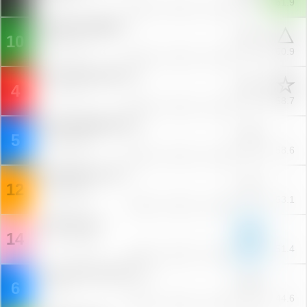
61.9
31.6倍
軸
紐
穴
カイカノキセキ
△
5
10
松山 弘平
60.9
11.5倍
軸
紐
穴
アップストローク
☆
6
4
Ｄ．レーン
58.7
11.8倍
軸
紐
穴
ヴィアドロローサ
4
5
川田 将雅
58.6
10.6倍
軸
紐
穴
オックスリップ
7
12
坂井 瑠星
53.1
15.8倍
軸
紐
穴
クファシル
2
14
Ｋ．ティータン
51.4
6.4倍
軸
紐
穴
トリップトゥムーン
9
6
武 豊
44.6
17.5倍
軸
紐
穴