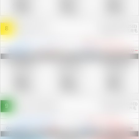
12着
5着
14着
/12頭
/10頭
/15頭
1:10.3 (差し)
1:10.2 (逃げ)
1:09.5 (先行)
4歳 (2020年02月25日)
8
グランツベリー
牝馬
/
関西所属
/
黒鹿毛
調教師：田中 克典
生産者：木村 秀則
馬主：広尾レース
/
/
父馬：エイシンフラッシュ
母馬：ラズベリータイム
Kings Best
ムーンレディ
フジキセキ
レディストロベリー
2024年08月18日
2024年07月21日
2024年05月11日
知床特別
ＨＢＣ賞
4歳以上2勝
札幌 芝 1200m
札幌 芝 1200m
京都 芝 1200m
晴 良 4枠 7番
晴 良 8枠 11番
晴 良 1枠 1番
藤岡 佑介
北村 友一
騎手不明
15着
10着
5着
/16頭
/12頭
/14頭
1:09.5 (逃げ)
1:09.3 (追込)
1:08.3 (逃げ)
3歳 (2021年02月16日)
9
コーティアスマナー
牝馬
/
関西所属
/
芦毛
調教師：高橋 義忠
生産者：Godolphin
馬主：ゴドルフィン
/
/
父馬：Invincible Spirit
母馬：Summer Flair
Green Desert
Rafha
Dubawi
Summer Fete
2024年06月08日
2024年05月05日
2024年03月23日
函館日刊Ｓ杯
橘ステークス
3歳1勝