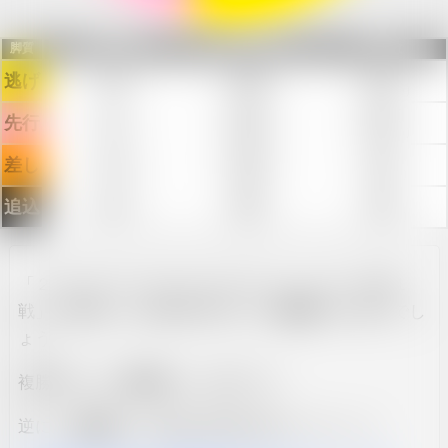
脚質
総出走頭数
3着以内頭数
1着頭数
126頭
53頭
逃げ
246頭
（51.219%）
（21.544%）
320頭
104頭
先行
916頭
（34.934%）
（11.353%）
234頭
76頭
差し
1156頭
（20.242%）
（6.574%）
60頭
14頭
追込
1067頭
（5.623%）
（1.312%）
「２０２４ワールドオールスタージョッキーズ第１
戦」の脚質による競馬予想では「
逃げ馬
」が勝つでし
ょう。
複勝率では「
逃げ馬
」に注目です！
逆に「
追込馬
」は活躍に期待出来ないでしょう。