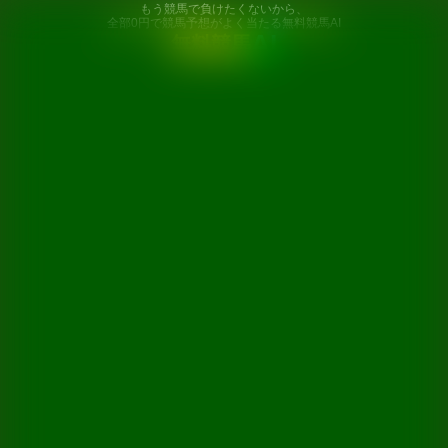
もう競馬で負けたくないから、
全部0円で競馬予想がよく当たる無料競馬AI
AI
無料競馬