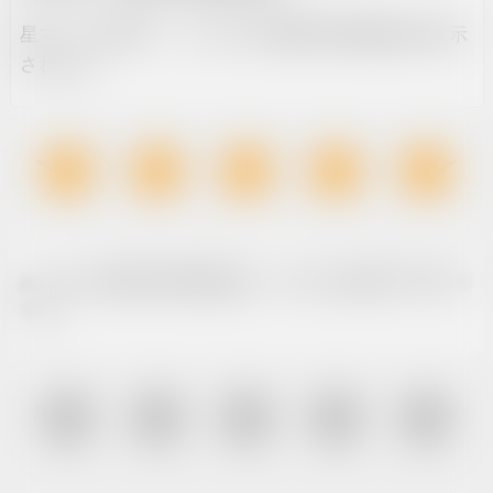
星マークを押すと、みんなのAI競馬予想期待度が表示
されます。
★
★
★
★
★
みんなのAI競馬予想期待度は、123人の投票で平均4.5
です。
★
★
★
★
★