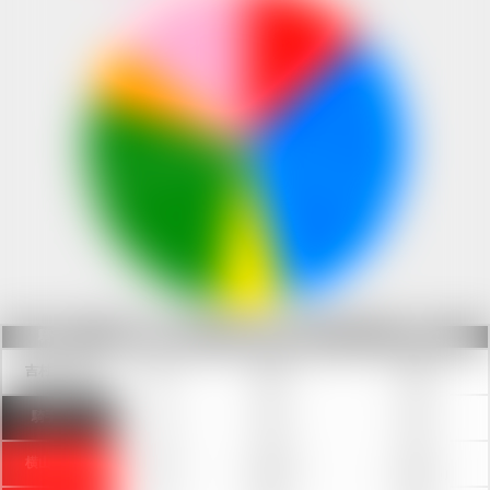
騎手名
総騎乗回数
3着以内回数
1着回数
0回
0回
3回
吉村 智洋
（0.0%）
（0.0%）
0回
0回
0回
騎手不明
（0%）
（0%）
17回
6回
46回
横山 典弘
（36.956%）
（13.043%）