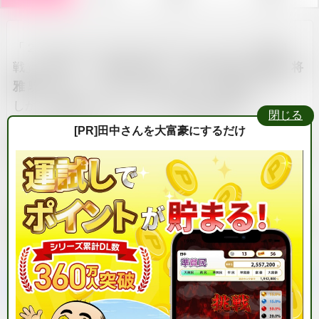
「２０２４ワールドオールスタージョッキーズ第１
戦」の騎手による競馬予想で、得意な騎手は
川田 将
雅
騎手です。《
ヴィアドロローサ
》に騎乗します。
しかし経験数が少ないため、過信は禁物です。
閉じる
[PR]田中さんを大富豪にするだけ
複勝率が高い騎手は
Ｊ．モレイラ
騎手です。《
コー
ティアスマナー
》に騎乗します。30%を超えているた
め、馬券に絡めると的中率が上がりそうです。
逆に期待できない騎手は
吉村 智洋
騎手です。《
シ
ョウナンアメリア
》に騎乗します。好材料がない場合
は買わないほうが良いでしょう。
次は「２０２４ワールドオールスタージョッキーズ第
１戦」出走馬の情報も見て競馬予想をしましょう▼