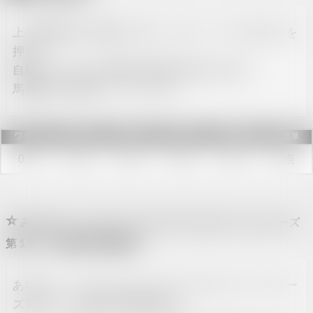
上の競馬予想一覧表の「軸」「紐」「穴」のボタンを
押すと
自動でそれぞれの券種の点数が表示されます。
馬券購入の参考にしてください。
ワイド
枠連
馬連
馬単
三連複
三連単
0点
0点
0点
0点
0点
0点
⭐
みんなの「２０２４ワールドオールスタージョッキーズ
第１戦」AI競馬予想期待度
あなたの「２０２４ワールドオールスタージョッキー
ズ第１戦」AI競馬予想期待度は？