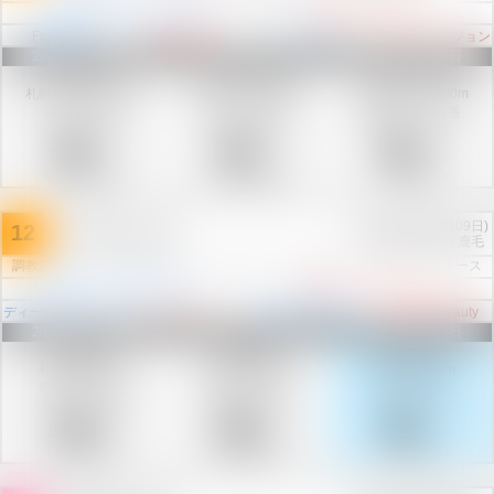
父馬：キンシャサノキセキ
母馬：アサケゴマ
Fuji Kiseki
Keltshaan
クロフネ
ソーラーヴィジョン
2024年08月11日
2024年07月27日
2024年06月01日
桑園特別
3歳以上2勝
3歳以上2勝
札幌 ダート 1000m
札幌 ダート 1000m
京都 ダート 1200m
晴 良 6枠 7番
曇 良 4枠 4番
晴 稍重 7枠 11番
大野 拓弥
大野 拓弥
永島 まなみ
5着
5着
8着
/12頭
/12頭
/14頭
0:59.9 (追込)
0:59.3 (追込)
1:12.5 (差し)
4歳 (2020年03月09日)
12
オックスリップ
牝馬
/
関西所属
/
鹿毛
調教師：杉山 晴紀
生産者：ノーザンファーム
馬主：ライオンレースホース
/
/
父馬：サトノダイヤモンド
母馬：イプスウィッチ
ディープインパクト
マルペンサ
Danehill Dancer
Imperial Beauty
2024年08月18日
2024年07月07日
2024年05月11日
知床特別
耶馬渓特別
4歳以上2勝
札幌 芝 1200m
小倉 芝 1200m
京都 芝 1200m
晴 良 8枠 15番
曇 良 7枠 13番
晴 良 4枠 6番
佐々木 大輔
西村 淳也
西村 淳也
10着
15着
2着
/16頭
/15頭
/14頭
1:08.9 (差し)
1:09.6 (差し)
1:07.9 (差し)