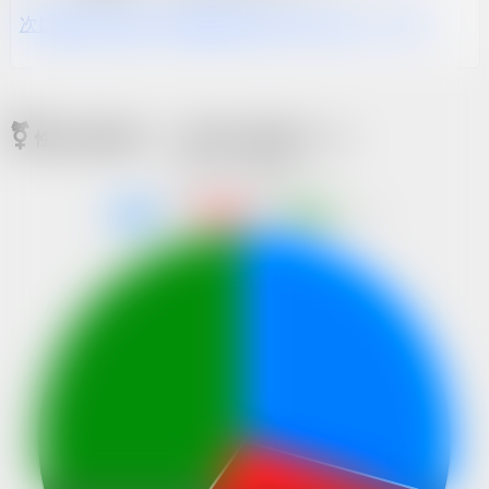
次は性別の分析での競馬予想も見てみましょう▼
⚧
性別の同条件レース過去10年統計データ