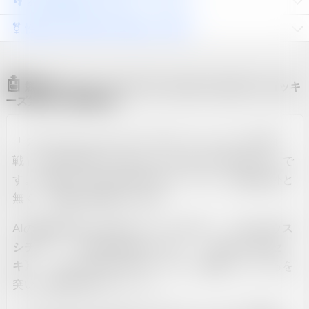
👣 あの脚質の馬に注目してみると…
⚧ 性別の10年分析で他を出し抜け！
🤖
競馬AIによる「２０２４ワールドオールスタージョッキ
ーズ第１戦」競馬予想
「２０２４ワールドオールスタージョッキーズ第１
戦」で最も期待できるのは《
コーティアスマナー
》で
す。次点は《
バシレウスシチー
》です。人気は意外と
無く、万馬券も期待できます。
AIの競馬予想と人気がズレているのが、《
バシレウス
シチー
》、《
アスクエピソード
》、《
カイカノキセ
キ
》、《
アップストローク
》です。美味しいところを
突いた馬券を買いましょう。