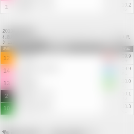
アラモードバイオ
5
1:10.2
1
福永 祐一
1人気
追込
2019年8月24日
札幌競馬場 10R ２０１９ワールドオールスタージョッキーズ第１戦
芝 1200m 14頭 曇 稍重
馬番
馬名・騎手名
着順
タイム
アリンナ
1
1:09.9
12
Ｃ．ルメール
4人気
先行
ショウナンアリアナ
2
1:09.9
14
武 豊
3人気
差し
オフクヒメ
3
1:10.0
13
川田 将雅
2人気
差し
タイセイソニック
4
1:10.1
2
戸崎 圭太
6人気
追込
ウォーターエデン
5
1:10.3
10
Ｍ．ミシェル
7人気
差し
👣