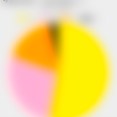
脚質の同条件レース過去10年統計データ