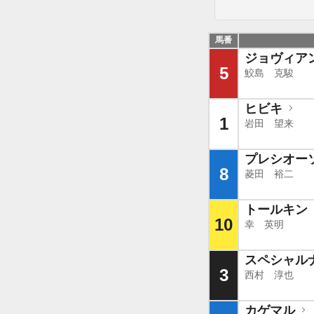
馬番
ジョヴィア
5
鮫島 克駿
ヒビキ
1
岩田 望来
プレシオー
8
菱田 裕二
トールキン
10
幸 英明
スペシャル
3
西村 淳也
カゲマル