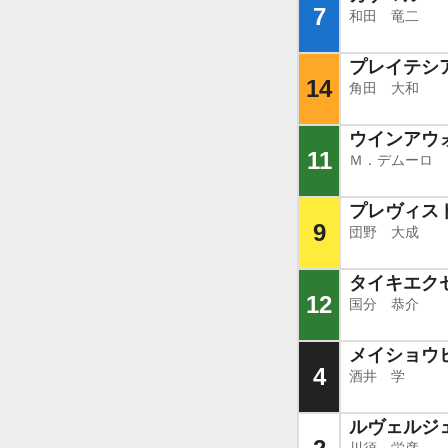
7
和田 竜二
プレイテシ
14
角田 大和
ウインアウ
11
Ｍ．デムーロ
プレヴィス
9
団野 大成
タイキエク
12
国分 恭介
メイショウ
4
酒井 学
ルヴェルジ
川須 栄彦