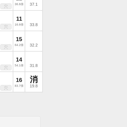
37.1
36.6倍
穴
11
33.8
16.6倍
穴
15
32.2
64.2倍
穴
14
31.8
54.1倍
穴
消
16
19.8
83.7倍
穴