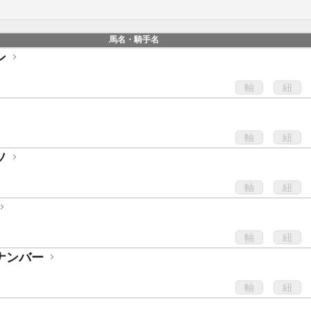
馬名・騎手名
ン
軸
紐
軸
紐
ソ
軸
紐
軸
紐
ナンバー
[PR]田中さんを大富豪にするだけ
軸
紐