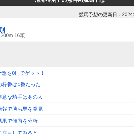
競馬予想の更新日：
202
別
1200m
16頭
馬予想を0円でゲット！
馬の枠番は○番だった
が得意な騎手はあの人
馬情報で勝ち馬を発見
結果で傾向を分析
馬に注目してみると…