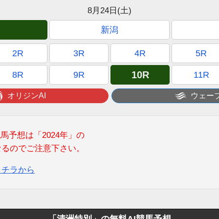
8月24日(土)
新潟
2R
3R
4R
5R
10R
8R
9R
11R
オリジンAI
ウェーブ
競馬予想は「2024年」の
なるのでご注意下さい。
コチラから
「
清洲特別
」
の無料AI競馬予想