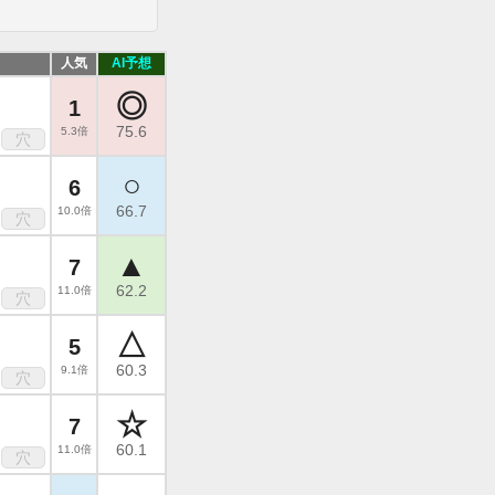
人気
AI予想
◎
1
75.6
5.3倍
穴
○
6
66.7
10.0倍
穴
▲
7
62.2
11.0倍
穴
△
5
60.3
9.1倍
穴
☆
7
60.1
11.0倍
穴