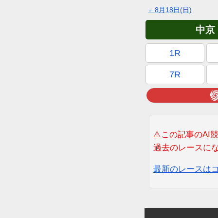
←8月18日(日)
中京
1R
7R
⚠️この記事のAI
過去のレースに
最新のレースは