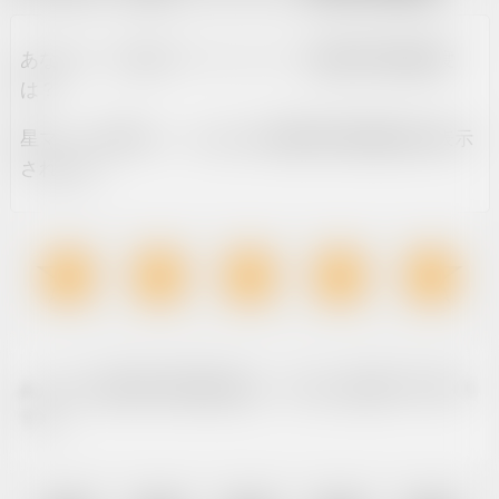
あなたの「小倉サマージャンプ」AI競馬予想期待度
は？
星マークを押すと、みんなのAI競馬予想期待度が表示
されます。
★
★
★
★
★
みんなのAI競馬予想期待度は、123人の投票で平均4.5
です。