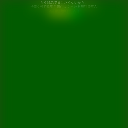
もう競馬で負けたくないから、
全部0円で競馬予想がよく当たる無料競馬AI
AI
無料競馬