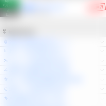
中京
8月24日
1,130 円
小倉サマージャンプ
4R
障害
3300m
6頭
11:20
🔖
競馬予想の目次
🤖 競馬AIの競馬予想を0円でゲット！
📊 勝っている馬の枠番は○番だった
🏇 このレースが得意な騎手はあの人
🐴 最新の出走馬情報で勝ち馬を発見
🎥 オススメ競馬予想参考動画で動きを分析
⏰ 過去レースの結果で傾向を分析
👣 あの脚質の馬に注目してみると…