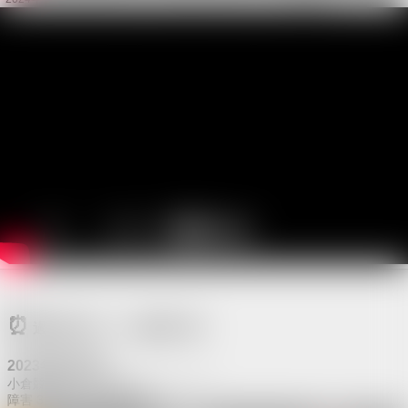
⏰
過去5年のレース結果一覧
2023年8月26日
小倉競馬場 4R 小倉サマージャンプ
障害 3390m 10頭 晴 稍重