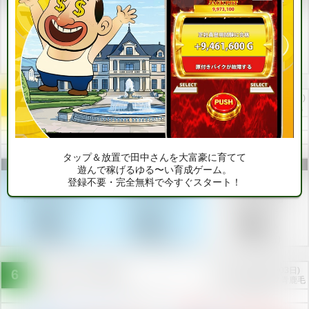
京都ハイＪ
4歳以上オープン
京都ジャンプ
京都 障害 3930m
福島 障害 2750m
京都 障害 3170m
晴 良 8枠 9番
曇 良 8枠 14番
晴 稍重 4枠 4番
中村 将之
井上 敏樹
中村 将之
8着
12着
10着
/10頭
/14頭
/12頭
4:34.1 (差し)
3:02.2 (追込)
3:41.4 (追込)
6歳 (2018年02月06日)
5
ロスコフ
牡馬
/
関東所属
/
鹿毛
調教師：久保田 貴士
生産者：追分ファーム
馬主：吉田 晴哉
/
/
父馬：オルフェーヴル
母馬：ベルプラージュ
ステイゴールド
オリエンタルアート
キングカメハメハ
ベルフィーチャー
タップ＆放置で田中さんを大富豪に育てて
2024年06月22日
2024年05月04日
2024年03月16日
遊んで稼げるゆる〜い育成ゲーム。
東京ジャンプ
4歳以上オープン
ペガサスＪＳ
登録不要・完全無料で今すぐスタート！
東京 障害 3110m
新潟 障害 2890m
中山 障害 3350m
晴 稍重 6枠 9番
晴 良 8枠 14番
晴 良 7枠 10番
草野 太郎
石神 深一
草野 太郎
2着
2着
4着
/14頭
/14頭
/12頭
3:26.6 (先行)
3:08.8 (先行)
3:43.8 (先行)
8歳 (2016年05月03日)
6
ニューツーリズム
セン馬
/
関東所属
/
青鹿毛
調教師：黒岩 陽一
生産者：追分ファーム
馬主：吉田 晴哉
/
/