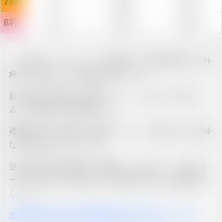
7枠
42頭
（28.571%）
（4.761%）
9頭
5頭
8枠
44頭
（20.454%）
（11.363%）
「小倉サマージャンプ」の枠番による競馬予想は「
外
枠
」が有利になる可能性が高いです。
最も有利な枠番は「
6枠
」です。《
ニューツーリズ
ム
》が6枠なので要注目です。
複勝率が高い枠番は「
5枠
」です。《
ロスコフ
》は5枠
なので紐にオススメです。
逆に最も不利な枠番は「
2枠
」になります。《
ホッコ
ーメヴィウス
》は2枠となり枠番で考えると期待薄で
しょう。
次は騎手の分析での競馬予想も見てみましょう▼