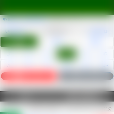
無料競馬AI
無料AI競馬予想
小倉サマージャンプ
8月24日(土)
←8月18日(日)
8月25日(日)→
中京
新潟
札幌
4R
1R
2R
3R
5R
6R
7R
8R
9R
10R
11R
12R
オリジンAI
ウェーブAI
「
小倉サマージャンプ
」
の無料AI競馬予想
競馬予想の更新日：
2024年8月24日 17時21分