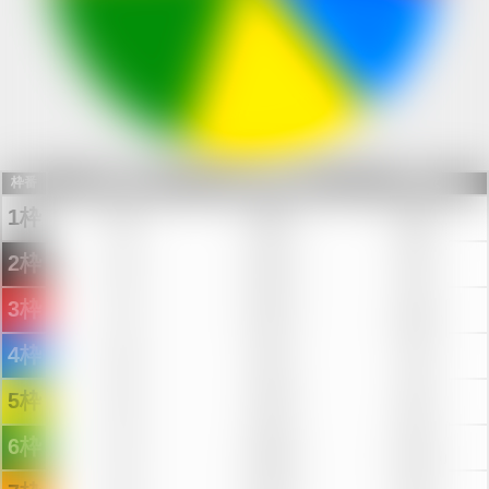
枠番
総出走頭数
3着以内頭数
1着頭数
6頭
2頭
1枠
23頭
（26.086%）
（8.695%）
5頭
0頭
2枠
24頭
（20.833%）
（0.0%）
8頭
3頭
3枠
37頭
（21.621%）
（8.108%）
9頭
3頭
4枠
40頭
（22.5%）
（7.5%）
13頭
4頭
5枠
40頭
（32.5%）
（10.0%）
10頭
5頭
6枠
42頭
（23.809%）
（11.904%）
12頭
2頭