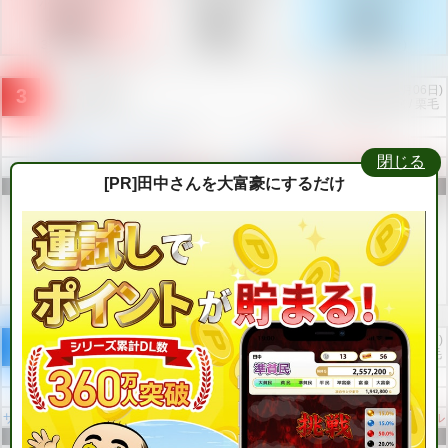
小牧 加矢太
平沢 健治
井上 敏樹
1着
2着
0着
/13頭
/12頭
/14頭
3:32.3 (逃げ)
3:32.4 (逃げ)
0:00.0
8歳 (2016年04月06日)
3
トゥルボー
牡馬
/
関東所属
/
栗毛
調教師：小笠 倫弘
生産者：ノースヒルズ
馬主：ノースヒルズ
/
/
父馬：オルフェーヴル
母馬：フェアエレン
閉じる
ステイゴールド
オリエンタルアート
Street Cry
Palais Versailles
[PR]田中さんを大富豪にするだけ
2024年06月22日
2023年12月02日
2023年10月01日
東京ジャンプ
イルミネＪＳ
3歳以上2勝
東京 障害 3110m
中山 障害 3570m
中山 ダート 1800m
晴 稍重 7枠 12番
晴 良 3枠 3番
曇 良 5枠 9番
中村 将之
石神 深一
石神 深一
6着
7着
15着
/14頭
/14頭
/16頭
3:28.3 (先行)
4:01.2 (先行)
1:58.4 (追込)
10歳 (2014年04月13日)
4
メイショウハチク
セン馬
/
関西所属
/
鹿毛
調教師：安達 昭夫
生産者：大北牧場
馬主：松本 好雄
/
/
父馬：マンハッタンカフェ
母馬：エガオヨシ
サンデーサイレンス
サトルチェンジ
タイキシャトル
ベルベットスマイル
2024年05月11日
2024年04月06日
2023年11月11日