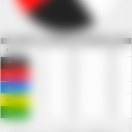
騎手名
総騎乗回数
3着以内回数
1着回数
4回
3回
7回
中村 将之
（57.142%）
（42.857%）
1回
0回
3回
小牧 加矢太
（33.333%）
（0.0%）
5回
3回
16回
石神 深一
（31.25%）
（18.75%）
3回
2回
15回
森 一馬
（20.0%）
（13.333%）
0回
0回
13回
草野 太郎
（0.0%）
（0.0%）
0回
0回
1回
伴 啓太
（0.0%）
（0.0%）