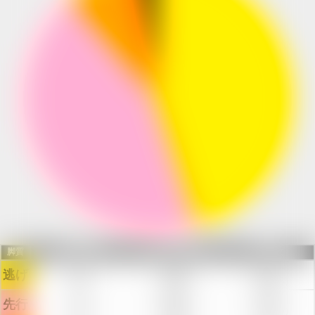
脚質
総出走頭数
3着以内頭数
1着頭数
13頭
6頭
逃げ
33頭
（39.393%）
（18.181%）
44頭
14頭
先行
79頭
（55.696%）
（17.721%）