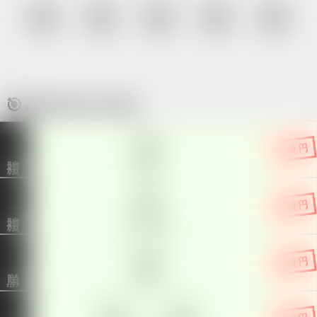
★
★
★
★
★
🎯
AI競馬予想の的中馬券
110 円
5
ロスコフ
190 円
6
ニューツーリズム
180 円
5
ロスコフ