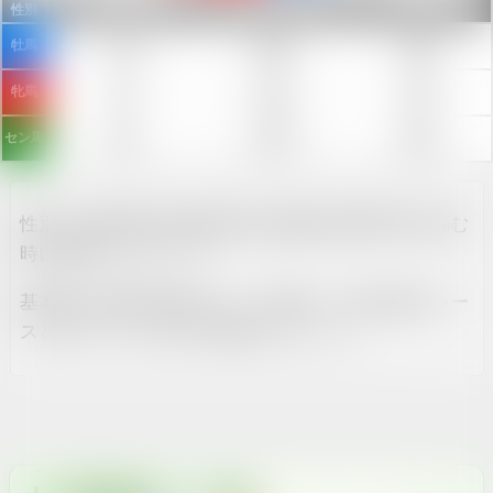
性別
総出走頭数
3着以内頭数
1着頭数
55頭
19頭
201頭
牡馬
（27.363%）
（9.452%）
4頭
1頭
23頭
牝馬
（17.391%）
（4.347%）
13頭
4頭
68頭
セン馬
（19.117%）
（5.882%）
性別での競馬予想は優劣分析は最後の競馬予想に悩む
時に参考にしましょう。
基本的に牡馬が有利なので、牝馬とセン馬が他のレー
スと比べてどうなのかを検討しましょう。