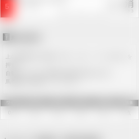
消
13
5
土田 真翔
23.3
91.5倍
軸
紐
穴
🧮
馬券点数計算
上の競馬予想一覧表の「軸」「紐」「穴」のボタンを
押すと
自動でそれぞれの券種の点数が表示されます。
馬券購入の参考にしてください。
ワイド
枠連
馬連
馬単
三連複
三連単
0点
0点
0点
0点
0点
0点