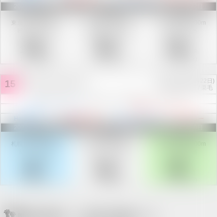
2024年06月22日
2024年03月31日
2024年03月02日
3歳未勝利
3歳未勝利
3歳未勝利
東京 ダート 1300m
中山 ダート 1200m
中山 ダート 1200m
晴 重 8枠 15番
晴 稍重 5枠 10番
晴 重 2枠 4番
嶋田 純次
嶋田 純次
嶋田 純次
15着
10着
12着
/16頭
/16頭
/16頭
1:21.1 (追込)
1:14.7 (差し)
1:14.6 (追込)
3歳 (2021年02月22日)
15
スマートスコープ
牡馬
/
関東所属
/
栗毛
調教師：加藤 征弘
生産者：杵臼牧場
馬主：大川 徹
/
/
父馬：ヘニーヒューズ
母馬：スマートバベル
Hennessy
Meadow Flyer
サウスヴィグラス
ユアカラー
2024年08月25日
2024年05月18日
2024年03月30日
3歳未勝利
3歳未勝利
3歳未勝利
札幌 ダート 1000m
新潟 ダート 1200m
中山 ダート 1200m
晴 良 5枠 6番
晴 良 2枠 3番
晴 重 3枠 6番
坂井 瑠星
永島 まなみ
騎手不明
2着
10着
3着
/12頭
/15頭
/16頭
0:59.7 (差し)
1:13.8 (追込)
1:11.4 (先行)
👣
脚質の同条件レース過去10年統計データ