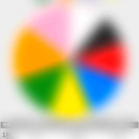
枠番
総出走頭数
3着以内頭数
1着頭数
108頭
37頭
1枠
620頭
（17.419%）
（5.967%）