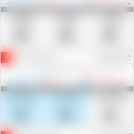
シンボリクリスエス
シーザリオ
ディープインパクト
スプリングマンボ
2024年07月14日
2024年05月04日
2024年01月27日
3歳未勝利
3歳未勝利
3歳新馬
福島 芝 1200m
東京 芝 1600m
東京 芝 1600m
曇 良 5枠 9番
晴 良 2枠 4番
晴 良 6枠 12番
菅原 明良
騎手不明
騎手不明
11着
14着
8着
/16頭
/18頭
/16頭
1:10.7 (差し)
1:35.2 (差し)
1:35.6 (差し)
3歳 (2021年01月23日)
4
アメリカンランナー
牡馬
/
関東所属
/
鹿毛
調教師：戸田 博文
生産者：Michael J Snyder & Winchell Thoroughbreds LLC
/
/
馬主：吉澤ホールディングス
父馬：Gun Runner
母馬：Acqua Fresh
Candy Ride
Quiet Giant
Ecclesiastic
Acqua
2024年08月18日
2024年08月04日
2024年07月06日
3歳未勝利
3歳未勝利
3歳未勝利
新潟 ダート 1200m
新潟 ダート 1200m
福島 ダート 1700m
晴 良 2枠 3番
晴 良 1枠 1番
曇 良 6枠 10番
Ｍ．デムーロ
Ｍ．デムーロ
Ｍ．デムーロ
2着
2着
4着
/15頭
/15頭
/15頭
1:12.4 (差し)
1:12.5 (差し)
1:47.0 (先行)