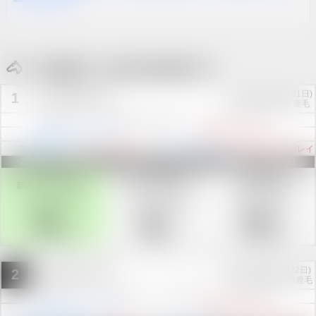
🐴
「3歳未勝利」出走馬の基本情報一覧
3歳 (2021年03月31日)
1
フジゴウキャク
牡馬
/
関東所属
/
鹿毛
調教師：岩戸 孝樹
生産者：春木ファーム
馬主：荒木 誠
/
/
父馬：イスラボニータ
母馬：ゲイエティ
フジキセキ
イスラコジーン
タニノギムレット
サンシャインバレイ
2024年08月11日
2024年06月08日
2024年06月23日
3歳未勝利
3歳未勝利
3歳未勝利
新潟 ダート 1200m
函館 芝 1200m
函館 ダート 1000m
晴 良 1枠 1番
晴 良 4枠 8番
曇 良 2枠 2番
木幡 巧也
横山 武史
小林 美駒
3着
16着
0着
/14頭
/16頭
/11頭
1:12.9 (差し)
1:10.4 (先行)
0:00.0
3歳 (2021年03月22日)
2
エリカビーナス
牝馬
/
関東所属
/
黒鹿毛
調教師：萩原 清
生産者：グランド牧場
馬主：唐澤 絵里加
/
/
父馬：エピファネイア
母馬：ナタリー