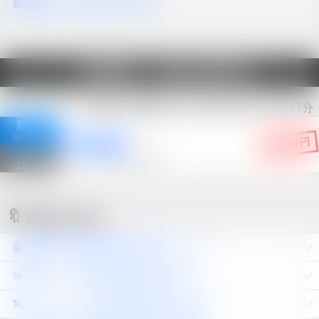
最新のレースはコチラから
「
3歳未勝利
」
の無料AI競馬予想
競馬予想の更新日：
2024年9月1日 17時17分
新潟
9月1日
10,260 円
3歳未勝利
7R
ダート
1200m
15頭
13:35
🔖
競馬予想の目次
🤖 競馬AIの競馬予想を0円でゲット！
📊 勝っている馬の枠番は○番だった
🏇 このレースが得意な騎手はあの人