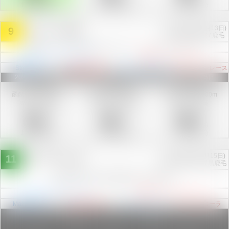
1:12.5 (逃げ)
1:12.9 (先行)
1:10.4 (差し)
3歳 (2021年02月13日)
9
サトミノエガオ
牝馬
/
関東所属
/
鹿毛
調教師：鈴木 伸尋
生産者：社台ファーム
馬主：田代 洋己
/
/
父馬：ニューイヤーズデイ
母馬：イントゥゾーン
Street Cry
Justwhistledixie
スウェプトオーヴァーボード
エイブルインレース
2024年07月14日
2024年06月23日
2024年06月15日
3歳未勝利
3歳未勝利
3歳未勝利
函館 ダート 1000m
函館 ダート 1000m
函館 ダート 1000m
晴 良 2枠 2番
曇 良 7枠 10番
晴 良 7枠 9番
丹内 祐次
丹内 祐次
横山 武史
8着
4着
12着
/12頭
/11頭
/12頭
1:00.5 (逃げ)
0:59.7 (逃げ)
1:01.7 (先行)
3歳 (2021年02月15日)
11
ディアフリーゼ
牝馬
/
関東所属
/
黒鹿毛
調教師：高柳 瑞樹
生産者：谷口牧場
/
/
馬主：ノルマンディーサラブレッドレーシング
父馬：ダノンレジェンド
母馬：サトノフリージア
Macho Uno
My Goodness
ハービンジャー
サトノフローラ