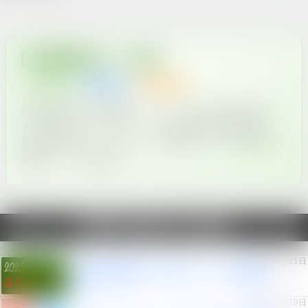
新潟競馬場のコース傾向
芝・左回り
直線 659m
差し〜追込
直線が約659mと日本最長で、差し・追い込み馬が台頭しや
すい競馬場です。外回りコースでは末脚の切れが重要です。
直線1000mの芝コースもあり、逃げ馬のスピードが問われる
独特のレースが特徴です。
📚 最新の
競馬予想上達記事
2026年5月21日
2026年最新版！日本ダービーを徹底分
析！！
2026年3月19日