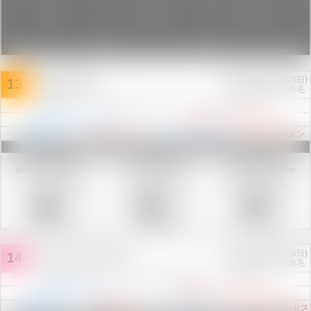
前走 無し
前前走 無し
前前前走 無し
3歳 (2021年04月03日)
13
ネオクラウン
牡馬
/
関東所属
/
鹿毛
調教師：鈴木 伸尋
生産者：柏木 一則
馬主：西田 俊二
/
/
父馬：サトノクラウン
母馬：タイセイビビッド
Marju
ジョコンダ２
ヴィクトワールピサ
リップスポイズン
2024年07月14日
2024年06月23日
2024年06月16日
3歳未勝利
3歳未勝利
3歳未勝利
函館 ダート 1700m
函館 ダート 1700m
函館 ダート 1700m
晴 良 3枠 4番
曇 良 1枠 1番
曇 良 8枠 13番
古川 吉洋
小林 美駒
小林 美駒
9着
8着
7着
/14頭
/11頭
/13頭
1:49.8 (差し)
1:48.8 (追込)
1:48.3 (先行)
3歳 (2021年04月04日)
14
ペイシプリンプリン
牝馬
/
関東所属
/
鹿毛
調教師：伊藤 伸一
生産者：船越牧場
馬主：北所 直人
/
/
父馬：サンダースノー
母馬：ミエノプリンプリン
Helmet
Eastern Joy
ハービンジャー
クラウンプリンセス