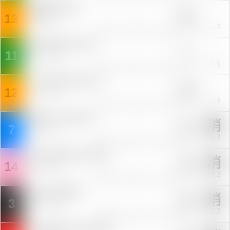
ネオクラウン
12
13
騎手不明
41.3
88.1倍
軸
紐
穴
ディアフリーゼ
7
11
原田 和真
38.5
15.4倍
軸
紐
穴
トーアマリシテン
15
12
杉原 誠人
30.9
121.5倍
軸
紐
穴
グランパープル
消
11
7
横山 琉人
28.7
83.9倍
軸
紐
穴
ペイシプリンプリン
消
13
14
嶋田 純次
28.2
91.5倍
軸
紐
穴
エリーステラ
消
10
3
石田 拓郎
27.2
56.8倍
軸
紐
穴
ディスクリーキング