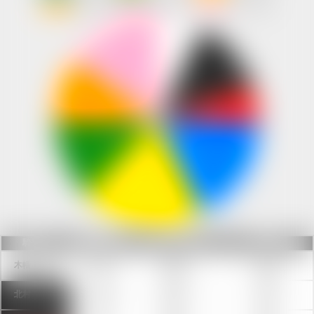
騎手名
総騎乗回数
3着以内回数
1着回数
39回
12回
208回
木幡 巧也
（18.75%）
（5.769%）
21回
4回
100回
北村 宏司
（21.0%）
（4.0%）