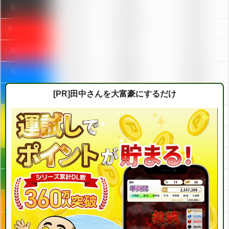
3回
0回
26回
石田 拓郎
（11.538%）
（0.0%）
2回
0回
14回
Ｃ．ルメール
（14.285%）
（0.0%）
0回
0回
16回
土田 真翔
（0.0%）
（0.0%）
48回
15回
167回
丸山 元気
（28.742%）
（8.982%）
閉じる
8回
2回
50回
[PR]田中さんを大富豪にするだけ
横山 琉人
（16.0%）
（4.0%）
52回
17回
237回
菊沢 一樹
（21.94%）
（7.172%）
58回
21回
208回
津村 明秀
（27.884%）
（10.096%）
18回
6回
118回
原 優介
（15.254%）
（5.084%）
12回
2回
67回
原田 和真
（17.91%）
（2.985%）
9回
2回
114回
杉原 誠人
（7.894%）
（1.754%）
1回
0回
6回
騎手不明
（16.666%）
（0.0%）