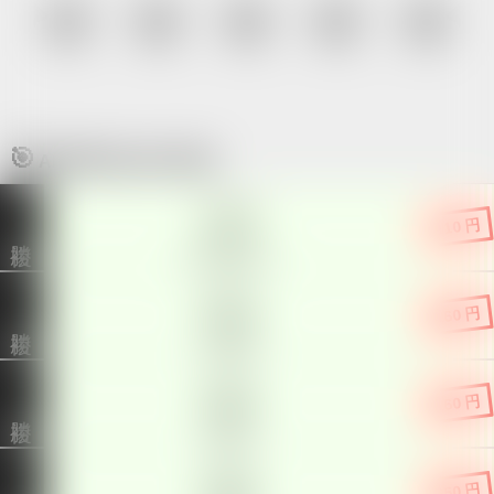
★
★
★
★
★
🎯
AI競馬予想の的中馬券
110 円
4
アメリカンランナー
160 円
6
インサイダー
160 円
8
バルサミコ
650 円
8