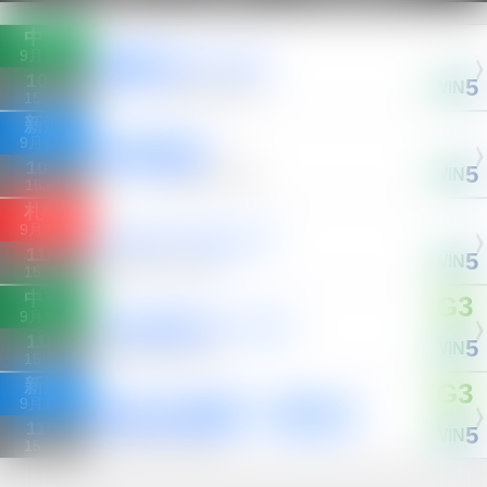
中京
9月1日
桶狭間ステークス
10R
5
ダート
1400m
16頭
WIN
15:01
新潟
9月1日
両津湾特別
10R
5
ダート
1800m
15頭
WIN
15:11
札幌
9月1日
タイランドカップ
11R
5
芝
2600m
14頭
WIN
15:25
中京
G3
9月1日
小倉２歳ステークス
11R
5
芝
1200m
13頭
WIN
15:35
新潟
G3
9月1日
農林水産省賞典 新潟記念
11R
5
芝
2000m
12頭
WIN
15:45