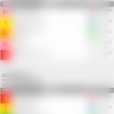
馬番
馬名・騎手名
着順
タイム
カンリンポチェ
1
1:52.4
14
三浦 皇成
3人気
逃げ
モントブレッチア
2
1:52.6
9
斎藤 新
4人気
先行
ミヤビマドンナ
3
1:53.1
12
吉田 豊
13人気
先行
ヨンク
4
1:53.1
15
松山 弘平
7人気
差し
アナンシエーション
5
1:53.2
4
Ｃ．ルメール
1人気
先行
2021年9月20日
中山競馬場 9R 鋸山特別
ダート 1800m 13頭 晴 良
馬番
馬名・騎手名
着順
タイム
ペルセウスシチー
1
1:54.1
3
Ｍ．デムーロ
1人気
先行
レオカクテル
2
1:54.4
7
木幡 巧也
5人気
先行