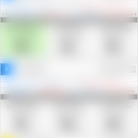
調教師：羽月 友彦
生産者：岡部牧場
馬主：グリーンスウォード
/
/
父馬：トーセンブライト
母馬：リエートフィーネ
ブライアンズタイム
アサヒブライト
ゼンノロブロイ
オリンピアデュカキ
2024年07月20日
2024年06月29日
2024年06月16日
天草特別
熊本城特別
3歳以上2勝
小倉 ダート 1700m
小倉 ダート 1700m
京都 ダート 1800m
曇 重 2枠 4番
曇 稍重 1枠 1番
晴 良 3枠 5番
水口 優也
水口 優也
河原田 菜々
3着
4着
8着
/16頭
/16頭
/16頭
1:44.6 (逃げ)
1:44.6 (差し)
1:54.1 (先行)
5歳 (2019年05月30日)
8
イスカンダル
セン馬
/
関東所属
/
鹿毛
調教師：武藤 善則
生産者：元道牧場
馬主：田頭 勇貴
/
/
父馬：アメリカンペイトリオット
母馬：ゴールドターフ
War Front
Life Well Lived
ゴールドアリュール
ターフナチュラル
2023年10月01日
2023年09月03日
2023年07月23日
3歳以上2勝
両津湾特別
横手特別
阪神 ダート 2000m
新潟 ダート 1800m
福島 ダート 1700m
曇 重 3枠 3番
晴 良 7枠 12番
晴 良 2枠 2番
酒井 学
菊沢 一樹
小林 脩斗
4着
12着
10着
/13頭
/15頭
/15頭
2:05.1 (先行)
1:54.4 (追込)
1:46.9 (追込)