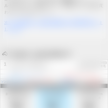
ルミネーター
》に騎乗します。好材料がない場合は買
わないほうが良いでしょう。
次は「鋸山特別」出走馬の情報も見て競馬予想をしま
しょう▼
🐴
「鋸山特別」出走馬の基本情報一覧
5歳 (2019年02月28日)
1
アイファーグローブ
牡馬
/
関東所属
/
青毛
調教師：蛯名 利弘
生産者：Ｗｉｎｇ Ｆａｒｍ
馬主：中島 稔
/
/
父馬：アイファーソング
母馬：レディワシントン
ソングオブウインド
アイファーペガサス
Vindication
Tenderly
2024年07月28日
2024年07月07日
2024年05月19日
麒麟山特別
天の川賞
愛宕特別
新潟 ダート 1800m
福島 ダート 1700m
京都 ダート 1800m
曇 稍重 4枠 7番
晴 良 6枠 6番
小雨 良 6枠 11番
藤田 菜七子
藤田 菜七子
川須 栄彦
14着
2着
16着
/15頭
/10頭
/16頭