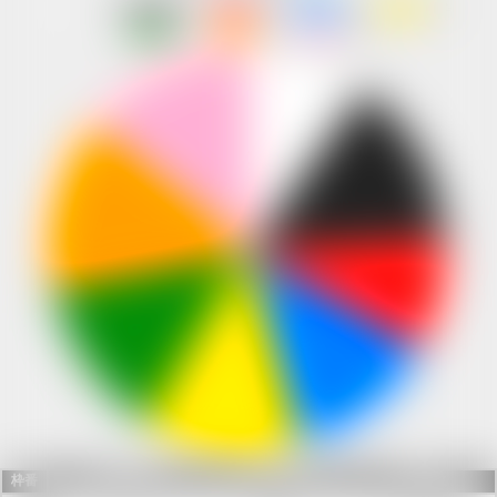
枠番
総出走頭数
3着以内頭数
1着頭数