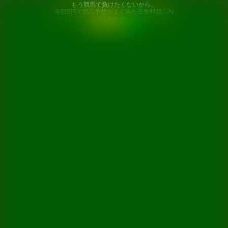
もう競馬で負けたくないから、
全部0円で競馬予想がよく当たる無料競馬AI
AI
無料競馬