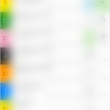
▲
2
9
佐々木 大輔
71.3
6.0倍
軸
紐
穴
スプレーフォール
△
7
11
石川 裕紀人
64.1
20.6倍
軸
紐
穴
トーセンクライスト
☆
3
15
丸田 恭介
54.2
9.0倍
軸
紐
穴
パーサヴィアランス
10
4
三浦 皇成
53.9
34.2倍
軸
紐
穴
オセアバトルプラン
9
13
横山 武史
49.5
25.5倍
軸
紐
穴
イルミネーター
12
7
水口 優也
49.4
38.2倍
軸
紐
穴
キュピドン
5
10
武 豊