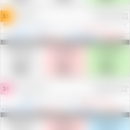
1:08.3 (先行)
1:09.2 (先行)
1:08.6 (差し)
5歳 (2019年02月10日)
15
プルパレイ
セン馬
/
関西所属
/
鹿毛
調教師：須貝 尚介
生産者：社台ファーム
馬主：Ｇリビエール・レーシング
/
/
父馬：イスラボニータ
母馬：マイジェン
フジキセキ
イスラコジーン
Fusaichi Pegasus
Mekko Hokte
2024年08月25日
2024年08月11日
2024年07月21日
G3 キーンランド
ＵＨＢ賞
しらかばＳ
札幌 芝 1200m
札幌 芝 1200m
札幌 芝 1200m
晴 良 2枠 3番
晴 良 1枠 2番
晴 良 3枠 3番
佐々木 大輔
武 豊
浜中 俊
10着
1着
3着
/16頭
/16頭
/10頭
1:08.6 (差し)
1:08.0 (先行)
1:08.4 (先行)
5歳 (2019年04月21日)
16
モリノドリーム
牝馬
/
関東所属
/
鹿毛
調教師：鹿戸 雄一
生産者：森永牧場
馬主：森 和久
/
/
父馬：モーリス
母馬：グロリエッテ
スクリーンヒーロー
メジロフランシス
アドマイヤムーン
アズワー
2024年08月25日
2024年06月22日
2024年04月07日
G3 キーンランド
青函Ｓ
モルガナイト
札幌 芝 1200m
函館 芝 1200m
福島 芝 1200m
晴 良 2枠 4番
曇 良 4枠 8番
晴 良 3枠 6番