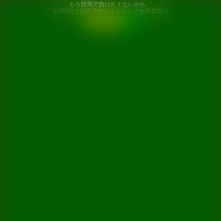
もう競馬で負けたくないから、
全部0円で競馬予想がよく当たる無料競馬AI
AI
無料競馬