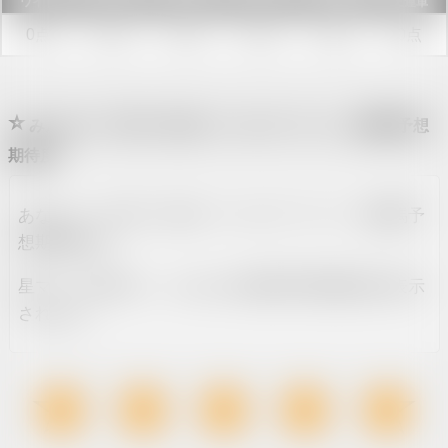
ワイド
枠連
馬連
馬単
三連複
三連単
0点
0点
0点
0点
0点
0点
⭐
みんなの「夕刊フジ杯オパールステークス」AI競馬予想
期待度
あなたの「夕刊フジ杯オパールステークス」AI競馬予
想期待度は？
星マークを押すと、みんなのAI競馬予想期待度が表示
されます。
★
★
★
★
★