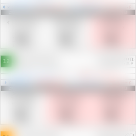
父馬：ロードカナロア
母馬：ゴールドチェイス
キングカメハメハ
レディブラッサム
アドマイヤムーン
セクレゴールド
2024年09月21日
2024年07月28日
2024年05月19日
ながつきＳ
G3 アイビスＳＤ
韋駄天Ｓ
中山 ダート 1200m
新潟 芝 1000m
新潟 芝 1000m
曇 良 1枠 1番
曇 良 7枠 13番
晴 良 7枠 13番
丸山 元気
坂井 瑠星
丸山 元気
11着
9着
1着
/14頭
/18頭
/16頭
1:12.4 (逃げ)
0:55.7 (先行)
0:55.0 (先行)
6歳 (2018年04月11日)
12
キタノエクスプレス
牡馬
/
関西所属
/
鹿毛
調教師：坂口 智康
生産者：村上 欽哉
馬主：北所 直人
/
/
父馬：アジアエクスプレス
母馬：ツルマルサンチャン
Henny Hughes
Running Bobcats
ディープインパクト
リキセレナード
2024年08月18日
2024年06月29日
2024年05月11日
G3 ＣＢＣ賞
バーデンＢＣ
4歳以上2勝
中京 芝 1200m
福島 芝 1200m
京都 芝 1200m
晴 良 1枠 2番
晴 良 3枠 3番
晴 良 3枠 3番
国分 優作
国分 優作
国分 優作
7着
1着
1着
/18頭
/14頭
/14頭
1:08.0 (差し)
1:07.0 (先行)
1:07.7 (差し)
5歳 (2019年05月27日)