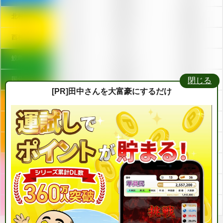
（32.894%）
（9.21%）
21回
9回
71回
北村 友一
（29.577%）
（12.676%）
9回
1回
24回
西村 淳也
（37.5%）
（4.166%）
7回
1回
37回
鮫島 克駿
（18.918%）
（2.702%）
16回
5回
95回
国分 優作
閉じる
（16.842%）
（5.263%）
[PR]田中さんを大富豪にするだけ
13回
4回
93回
酒井 学
（13.978%）
（4.301%）
4回
1回
23回
田口 貫太
（17.391%）
（4.347%）
24回
9回
56回
川田 将雅
（42.857%）
（16.071%）
7回
1回
11回
丸山 元気
（63.636%）
（9.09%）
1回
0回
7回
騎手不明
（14.285%）
（0.0%）
0回
0回
3回
角田 大和
（0.0%）
（0.0%）