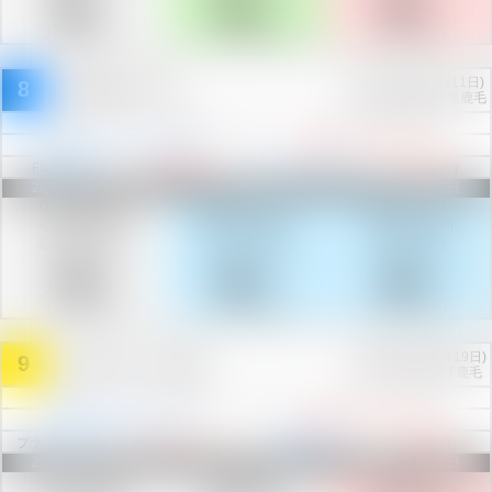
6着
3着
1着
/18頭
/18頭
/11頭
1:08.4 (差し)
1:07.3 (先行)
1:09.4 (先行)
3歳 (2021年04月11日)
8
ペアポルックス
牡馬
/
関西所属
/
黒鹿毛
調教師：梅田 智之
生産者：ＡＳＫ ＳＴＵＤ
馬主：廣崎 双葉
/
/
父馬：キンシャサノキセキ
母馬：ミラクルアスク
Fuji Kiseki
Keltshaan
ディープインパクト
イルバチオ
2024年06月30日
2024年05月25日
2024年05月05日
G3 北九州記念
G3 葵ステークス
橘ステークス
小倉 芝 1200m
京都 芝 1200m
京都 芝 1400m
曇 稍重 5枠 9番
晴 良 7枠 13番
晴 良 6枠 6番
松若 風馬
松若 風馬
松若 風馬
17着
2着
2着
/18頭
/18頭
/10頭
1:09.7 (先行)
1:07.3 (先行)
1:20.5 (先行)
5歳 (2019年01月19日)
9
ジャスティンスカイ
牡馬
/
関西所属
/
鹿毛
調教師：友道 康夫
生産者：ノーザンファーム
馬主：三木 正浩
/
/
父馬：キタサンブラック
母馬：リアリサトリス
ブラックタイド
シュガーハート
Numerous
Riziere
2024年08月18日
2024年06月09日
2024年05月05日
G3 ＣＢＣ賞
G3 函館ＳＳ
鞍馬Ｓ