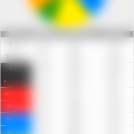
騎手名
総騎乗回数
3着以内回数
1着回数
2回
1回
25回
富田 暁
（8.0%）
（4.0%）
8回
3回
26回
団野 大成
（30.769%）
（11.538%）
37回
10回
144回
幸 英明
（25.694%）
（6.944%）
2回
0回
14回
Ａ．シュタルケ
（14.285%）
（0.0%）
0回
0回
10回
永島 まなみ
（0.0%）
（0.0%）
14回
7回
39回
岩田 望来
（35.897%）
（17.948%）
15回
5回
80回
池添 謙一
（18.75%）
（6.25%）
25回
7回
76回
岩田 康誠