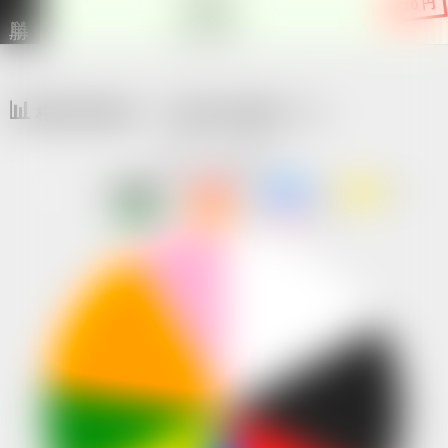
870 円
14
ビッグシーザー
📊
枠番の同条件レース過去10年統計データ