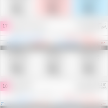
Ｃ．ルメール
横山 武史
丸山 元気
4着
1着
2着
/16頭
/16頭
/16頭
1:08.2 (追込)
1:08.8 (差し)
1:08.0 (先行)
8歳 (2016年04月26日)
17
ジャスパージャック
セン馬
/
関西所属
/
鹿毛
調教師：森 秀行
生産者：Camas Park Stud
馬主：加藤 和夫
/
/
父馬：Declaration of War
母馬：Crescent Moon
War Front
Tempo West
Seeking the Gold
Wandering Star
2024年05月19日
2024年05月05日
2024年04月07日
韋駄天Ｓ
鞍馬Ｓ
モルガナイト
新潟 芝 1000m
京都 芝 1200m
福島 芝 1200m
晴 良 7枠 14番
晴 良 5枠 7番
晴 良 6枠 12番
永島 まなみ
田口 貫太
田口 貫太
16着
10着
12着
/16頭
/13頭
/16頭
0:57.2 (追込)
1:07.9 (逃げ)
1:08.5 (先行)
5歳 (2019年05月11日)
18
アネゴハダ
牝馬
/
関西所属
/
青鹿毛
調教師：佐々木 晶三
生産者：サンデーヒルズ
馬主：岡 浩二
/
/
父馬：キズナ
母馬：イニシャルダブル
ディープインパクト
キャットクイル
ウォーエンブレム
ウォートルベリー
2024年09月08日
2024年08月18日
2024年05月11日