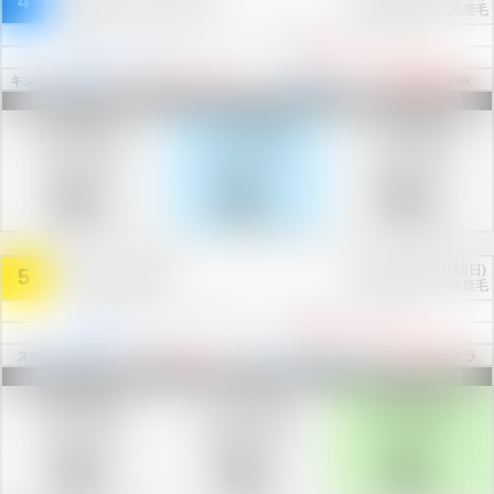
4
アイザックバローズ
牡馬
/
関西所属
/
黒鹿毛
調教師：友道 康夫
生産者：下河辺牧場
馬主：猪熊 広次
/
/
父馬：ドゥラメンテ
母馬：カーリンホーク
キングカメハメハ
アドマイヤグルーヴ
Curlin
Maggy Hawk
2024年11月02日
2024年09月21日
2024年08月10日
三陸特別
九十九里特別
木曽川特別
福島 芝 2600m
中山 芝 2500m
中京 芝 2000m
雨 重 1枠 1番
曇 良 2枠 2番
晴 良 7枠 8番
丸山 元気
戸崎 圭太
坂井 瑠星
4着
2着
5着
/16頭
/11頭
/11頭
2:46.8 (差し)
2:30.9 (先行)
1:59.3 (追込)
5歳 (2019年02月26日)
5
オウケンボルト
牡馬
/
関東所属
/
青鹿毛
調教師：土田 稔
生産者：辻 牧場
馬主：福井 明
/
/
父馬：フェノーメノ
母馬：オウケンサクラブ
ステイゴールド
ディラローシェ
オウケンブルースリ
オウケンサクラ
2024年10月27日
2024年10月05日
2024年06月16日
本栖湖特別
ｔｖｋ賞
町田特別
東京 芝 2400m
東京 芝 2000m
東京 芝 2400m
曇 良 5枠 5番
小雨 稍重 4枠 4番
晴 良 7枠 7番
横山 和生
横山 和生
吉田 豊
6着
5着
3着
/7頭
/7頭
/7頭