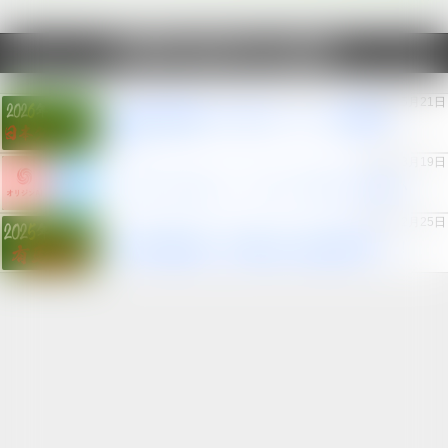
📚 最新の
競馬予想上達記事
2026年5月21日
2026年最新版！日本ダービーを徹底分
析！！
2026年3月19日
「オリジンAI」と「ウェーブAI」の違い
2025年12月25日
2025年最新版！有馬記念を徹底分析！！