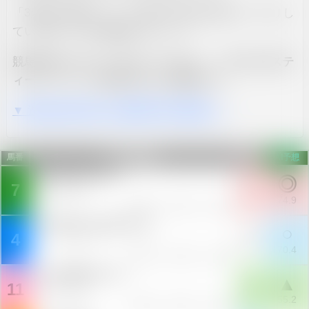
「3歳以上2勝クラス」は強い馬と弱い馬がハッキリし
ているので、固く勝負しましょう。
競馬予想から外して良さそうなのは、《
ストキャステ
ィーク
》です。馬券を買うのは危険です。
▼ 過去10年分析での競馬予想で勝率が…
馬番
馬名・騎手名
人気
AI予想
ホウオウムサシ
◎
1
7
菅原 明良
74.9
4.3倍
軸
紐
穴
アイザックバローズ
○
4
4
Ｔ．マーカンド
70.4
6.7倍
軸
紐
穴
レイデラルース
▲
3
11
津村 明秀
55.2
5.5倍
軸
紐
穴