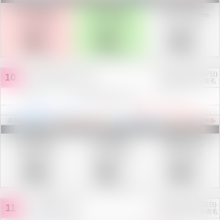
3歳以上1勝
3歳以上1勝
3歳以上1勝
中山 芝 2500m
新潟 芝 2400m
東京 ダート 2100m
晴 良 6枠 6番
晴 良 2枠 2番
晴 良 3枠 6番
田辺 裕信
田辺 裕信
北村 宏司
1着
3着
12着
/10頭
/12頭
/16頭
2:31.6 (先行)
2:25.6 (先行)
2:13.3 (差し)
5歳 (2019年02月27日)
10
ストキャスティーク
牝馬
/
関東所属
/
栗毛
調教師：大竹 正博
生産者：社台コーポレーション白老ファーム
/
/
馬主：藤田 岳彦
父馬：ゴールドシップ
母馬：サンクボヌール
ステイゴールド
ポイントフラッグ
ハービンジャー
ミュゲドボヌール
2024年11月02日
2024年09月21日
2024年08月17日
三陸特別
九十九里特別
札幌日刊Ｓ杯
福島 芝 2600m
中山 芝 2500m
札幌 芝 2600m
雨 重 6枠 11番
曇 良 6枠 7番
曇 良 7枠 12番
騎手不明
菅原 明良
永野 猛蔵
11着
8着
11着
/16頭
/11頭
/14頭
2:48.1 (追込)
2:32.5 (差し)
2:41.9 (差し)
3歳 (2021年01月31日)
11
レイデラルース
牡馬
/
関東所属
/
青鹿毛