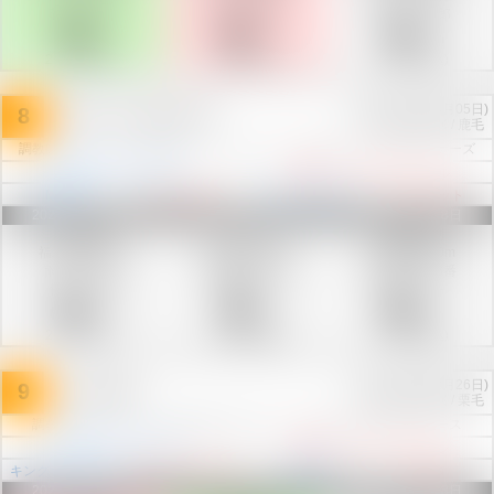
菅原 明良
菅原 明良
野中 悠太郎
3着
1着
7着
/7頭
/13頭
/11頭
2:34.5 (追込)
1:59.6 (差し)
2:00.5 (追込)
4歳 (2020年04月05日)
8
ボーンイングランデ
牡馬
/
関西所属
/
鹿毛
調教師：吉田 直弘
生産者：グランデファーム
馬主：グランデオーナーズ
/
/
父馬：サトノクラウン
母馬：シェアザジョイフル
Marju
ジョコンダ２
ブラックタイド
ペリドット
2024年11月02日
2024年09月01日
2024年07月28日
三陸特別
フィリピンＴ
阿寒湖特別
福島 芝 2600m
札幌 芝 2000m
札幌 芝 2600m
雨 重 2枠 4番
晴 稍重 1枠 1番
曇 稍重 5枠 6番
松本 大輝
斎藤 新
池添 謙一
6着
7着
6着
/16頭
/15頭
/12頭
2:47.4 (差し)
2:03.2 (追込)
2:41.9 (追込)
4歳 (2020年02月26日)
9
エメリヨン
牝馬
/
関東所属
/
栗毛
調教師：加藤 士津八
生産者：社台ファーム
馬主：社台レースホース
/
/
父馬：ドゥラメンテ
母馬：レディフォグホーン
キングカメハメハ
アドマイヤグルーヴ
Zavata
Titia
2024年09月14日
2024年08月17日
2024年06月08日