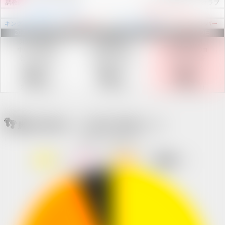
調教師：手塚 貴久
生産者：ノーザンファーム
馬主：ＤＭＭドリームクラブ
/
/
父馬：レイデオロ
母馬：カンデラ
キングカメハメハ
ラドラーダ
ダイワメジャー
リアルナンバー
2024年09月21日
2024年07月28日
2024年06月29日
九十九里特別
阿寒湖特別
開成山特別
中山 芝 2500m
札幌 芝 2600m
福島 芝 2600m
曇 良 1枠 1番
曇 稍重 3枠 3番
晴 良 7枠 7番
津村 明秀
横山 武史
津村 明秀
4着
7着
1着
/11頭
/12頭
/8頭
2:31.0 (先行)
2:41.9 (先行)
2:38.7 (逃げ)
👣
脚質の同条件レース過去10年統計データ