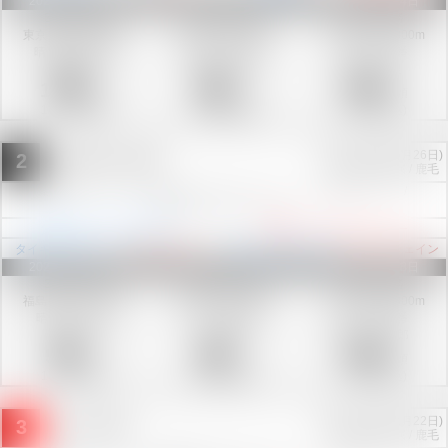
2024年11月23日
2024年10月13日
2024年09月14日
3歳以上1勝
3歳以上1勝
3歳以上1勝
東京 ダート 1600m
東京 ダート 1600m
中山 ダート 1800m
晴 稍重 3枠 6番
晴 良 8枠 12番
晴 良 1枠 1番
騎手不明
菅原 明良
菅原 明良
10着
8着
13着
/16頭
/12頭
/15頭
1:37.7 (追込)
1:38.9 (追込)
1:56.1 (追込)
6歳 (2019年05月26日)
2
ブエナディオサ
牝馬
/
関東所属
/
鹿毛
調教師：奥平 雅士
生産者：社台コーポレーション白老ファーム
/
/
馬主：エースレーシング
父馬：メイショウボーラー
母馬：ヴェイグストーリー
タイキシャトル
ナイスレイズ
ゴールドアリュール
ウインドヴェイン
2024年11月10日
2024年10月20日
2024年09月28日
3歳以上1勝
3歳以上1勝
3歳以上1勝
福島 ダート 1700m
東京 ダート 1300m
中山 ダート 1800m
晴 良 6枠 11番
晴 良 5枠 8番
曇 良 4枠 7番
荻野 極
原 優介
野中 悠太郎
5着
6着
13着
/15頭
/14頭
/16頭
1:47.1 (先行)
1:19.9 (差し)
1:56.7 (追込)
4歳 (2021年01月22日)
3
エーリアル
牝馬
/
関東所属
/
鹿毛