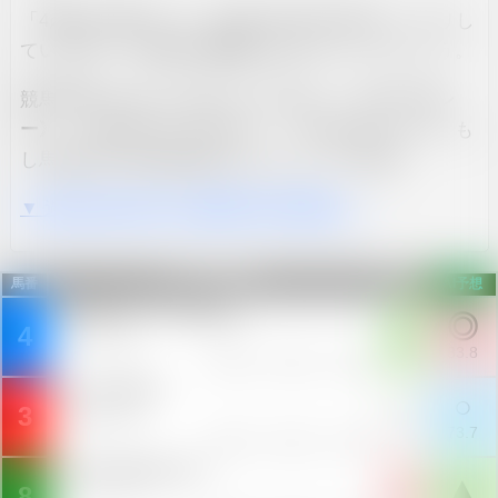
「4歳以上1勝クラス」は強い馬と弱い馬がハッキリし
ているので、予想外の展開にはなりにくいでしょう。
競馬予想から外して良さそうなのは、《
アイソラシ
ー
》、《
オーケーソニック
》、《
ミランカ
》です。も
し馬券を買う場合は軸にはしないように注意。
▼ 過去10年分析での競馬予想で勝率が…
馬番
馬名・騎手名
人気
AI予想
ロフティーイデアル
◎
3
4
津村 明秀
83.8
6.2倍
軸
紐
穴
エーリアル
○
7
3
杉原 誠人
73.7
10.9倍
軸
紐
穴
カフェアローロ
▲
1
8
Ｈ．ドイル