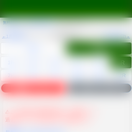
無料競馬AI
無料AI競馬予想
4歳以上1勝クラス
1月11日(土)
←1月6日(月)
1月12日(日)→
中山
中京
6R
1R
2R
3R
4R
5R
7R
8R
9R
10R
11R
12R
オリジンAI
ウェーブAI
⚠️この記事のAI競馬予想は「2025年」の
過去のレースになるのでご注意下さい。