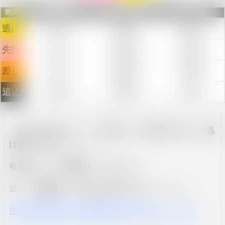
脚質
総出走頭数
3着以内頭数
1着頭数
694頭
313頭
逃げ
1630頭
（42.576%）
（19.202%）
2146頭
765頭
先行
4725頭
（45.417%）
（16.19%）
1046頭
249頭
差し
7149頭
（14.631%）
（3.483%）
205頭
37頭
追込
6490頭
（3.158%）
（0.57%）
「4歳以上1勝クラス」の脚質による競馬予想では「
逃
げ馬
」が勝つでしょう。
複勝率では「
先行馬
」に注目です！
逆に「
追込馬
」は活躍に期待出来ないでしょう。
次は性別の分析での競馬予想も見てみましょう▼