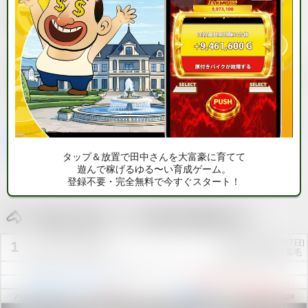
複勝率が高い騎手は
Ｈ．ドイル
騎手です。《
カフェ
アローロ
》に騎乗します。
逆に期待できない騎手は
小林 美駒
騎手です。《
ブ
エナディオサ
》に騎乗します。好材料がない場合は買
わないほうが良いでしょう。
次は「4歳以上1勝クラス」出走馬の情報も見て競馬予
想をしましょう▼
タップ＆放置で田中さんを大富豪に育てて
遊んで稼げるゆる〜い育成ゲーム。
登録不要・完全無料で今すぐスタート！
🐴
「4歳以上1勝クラス」出走馬の基本情報一覧
5歳 (2020年03月27日)
1
ムーランブルー
牝馬
/
関東所属
/
栗毛
調教師：久保田 貴士
生産者：オリオンファーム
馬主：村上 卓史
/
/
父馬：ジャスタウェイ
母馬：アドアード
ハーツクライ
シビル
Galileo
Sudden Hope