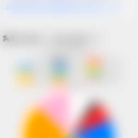
次は騎手の分析での競馬予想も見てみましょう▼
🏇
騎手の同条件レース過去10年統計データ