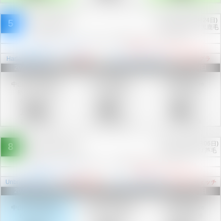
5歳 (2020年04月24日)
5
チャイボーグ
牝馬
/
関東所属
/
黒鹿毛
調教師：的場 均
生産者：藤原牧場
馬主：田頭 勇貴
/
/
父馬：シャンハイボビー
母馬：アンスタンフィール
Harlans Holiday
Steelin
スタチューオブリバティ
ネヴァカグラ
2025年01月05日
2024年12月14日
2024年09月14日
4歳以上1勝
ＹＪＳＦ名１
3歳以上1勝
中山 ダート 1800m
中京 芝 2000m
中山 芝 2500m
晴 良 8枠 15番
晴 良 5枠 9番
晴 良 3枠 3番
石川 裕紀人
騎手不明
騎手不明
10着
14着
6着
/16頭
/16頭
/10頭
1:55.9 (追込)
2:04.1 (追込)
2:33.0 (追込)
4歳 (2021年04月06日)
8
カフェアローロ
牝馬
/
関東所属
/
芦毛
調教師：古賀 慎明
生産者：三石橋本牧場
馬主：西川 光一
/
/
父馬：ダンカーク
母馬：カフェローレル
Unbridleds Song
Secret Status
マンハッタンカフェ
ローレルウィッチ
2024年12月01日
2024年10月12日
2024年09月15日
3歳以上1勝
3歳以上1勝
3歳以上1勝
中山 ダート 1800m
新潟 ダート 1800m
中山 芝 2000m
晴 良 3枠 3番
晴 良 4枠 5番
晴 良 8枠 15番