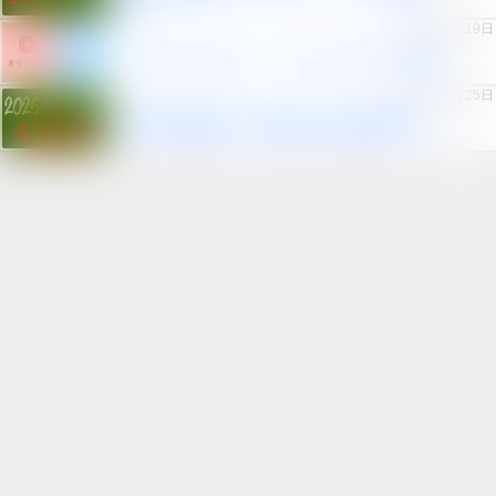
析！！
2026年3月19日
「オリジンAI」と「ウェーブAI」の違い
2025年12月25日
2025年最新版！有馬記念を徹底分析！！