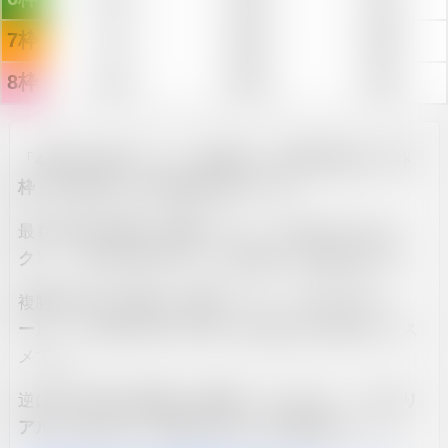
（21.261%）
（7.439%）
633頭
200頭
7枠
2673頭
（23.681%）
（7.482%）
607頭
214頭
8枠
2695頭
（22.523%）
（7.94%）
「4歳以上1勝クラス」の枠番による競馬予想は「
外
枠
」が有利になる可能性が高いです。
最も有利な枠番は「
8枠
」です。《
オーケーソニッ
ク
》、《
セージグリーン
》が8枠なので要注目です。
複勝率が高い枠番は「
7枠
」です。《
アイソラシ
ー
》、《
ベルイストワール
》は7枠なので紐にオスス
メです。
逆に最も不利な枠番は「
3枠
」になります。《
エーリ
アル
》は3枠となり枠番で考えると期待薄でしょう。