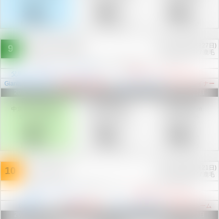
Ｈ．ドイル
北村 宏司
北村 宏司
2着
4着
8着
/12頭
/13頭
/17頭
1:53.3 (先行)
1:54.3 (先行)
1:59.1 (追込)
4歳 (2021年04月27日)
9
スターチョウサン
牝馬
/
関東所属
/
鹿毛
調教師：小島 茂之
生産者：坂東牧場
馬主：チョウサン
/
/
父馬：ブリックスアンドモルタル
母馬：シャドウシルエット
Giants Causeway
Beyond the Waves
シンボリクリスエス
ユーワジョイナー
2024年12月14日
2024年11月09日
2024年10月27日
3歳以上1勝
3歳以上1勝
3歳以上1勝
中京 ダート 1800m
福島 芝 2600m
新潟 芝 1800m
晴 良 1枠 2番
晴 良 7枠 12番
晴 良 2枠 3番
江田 照男
横山 琉人
横山 琉人
3着
6着
14着
/16頭
/15頭
/18頭
1:53.6 (差し)
2:43.2 (差し)
1:48.0 (差し)
5歳 (2020年02月21日)
10
アイソラシー
牝馬
/
関東所属
/
鹿毛
調教師：大和田 成
生産者：社台ファーム
馬主：諸江 幸祐
/
/
父馬：ハービンジャー
母馬：カタマチボタン
Dansili
Penang Pearl
ダンスインザダーク
タヤスブルーム
2024年12月15日
2024年10月12日
2024年07月13日