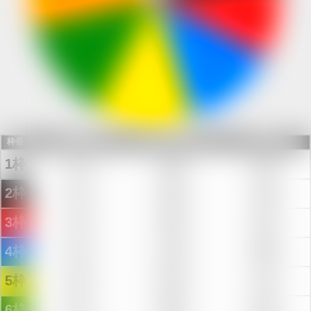
枠番
総出走頭数
3着以内頭数
1着頭数
370頭
114頭
1枠
2146頭
（17.241%）
（5.312%）
430頭
172頭
2枠
2303頭
（18.671%）
（7.468%）
444頭
121頭
3枠
2410頭
（18.423%）
（5.02%）
477頭
169頭
4枠
2520頭
（18.928%）
（6.706%）
567頭
177頭
5枠
2599頭
（21.816%）
（6.81%）
563頭
197頭
6枠
2648頭