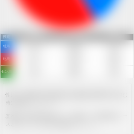
性別
総出走頭数
3着以内頭数
1着頭数
2844頭
974頭
12864頭
牡馬
（22.108%）
（7.571%）
1059頭
336頭
6094頭
牝馬
（17.377%）
（5.513%）
188頭
54頭
1036頭
セン馬
（18.146%）
（5.212%）
性別での競馬予想は優劣分析は最後の競馬予想に悩む
時に参考にしましょう。
基本的に牡馬が有利なので、牝馬とセン馬が他のレー
スと比べてどうなのかを検討しましょう。