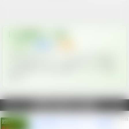
中山競馬場のコース傾向
芝・右回り
直線 310m
先行有利
急坂のある小回りコースで、パワーとスタミナが求められま
す。直線が約310mと短く、先行馬が有利です。有馬記念や
皐月賞が開催される伝統ある競馬場で、コーナリング技術も
重要です。
📚 最新の
競馬予想上達記事
2026年5月21日
2026年最新版！日本ダービーを徹底分