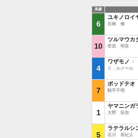
馬番
ユキノロイ
6
石橋 脩
ツルマウカ
10
菅原 明良
ワザモノ
4
Ｃ．ルメール
ポッドテオ
7
騎手不明
ヤマニンガ
1
大野 拓弥
ラテラルシ
5
石川 裕紀人