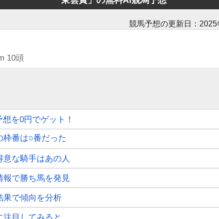
競馬予想の更新日：
202
m
10頭
馬予想を0円でゲット！
馬の枠番は○番だった
が得意な騎手はあの人
馬情報で勝ち馬を発見
結果で傾向を分析
馬に注目してみると…