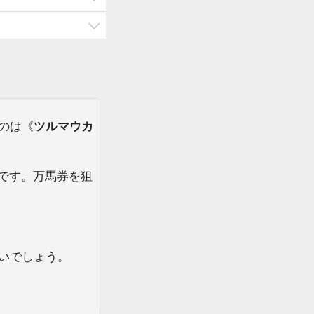
のは《
ツルマウカ
です。万馬券を狙
いでしょう。