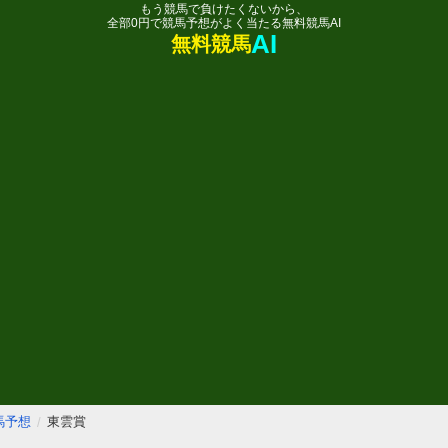
もう競馬で負けたくないから、
全部0円で競馬予想がよく当たる無料競馬AI
AI
無料競馬
馬予想
東雲賞