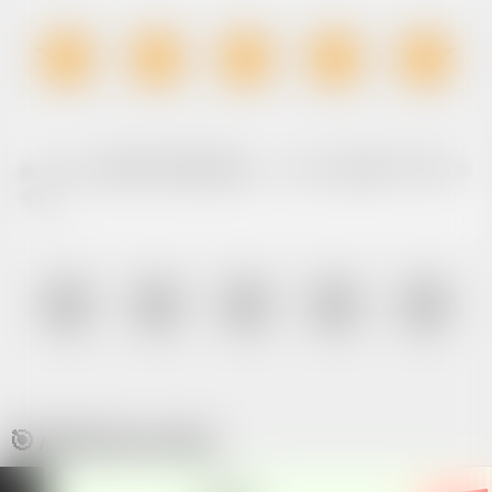
★
★
★
★
★
みんなのAI競馬予想期待度は、123人の投票で平均4.5
です。
★
★
★
★
★
🎯
AI競馬予想の的中馬券