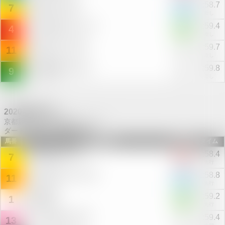
クールミラボー
2
1:58.7
7
騎手不明
1人気
差し
レッドプロフェシー
3
1:59.4
4
坂井 瑠星
3人気
差し
コパノリッチマン
4
1:59.7
11
小崎 綾也
10人気
差し
マイネルクロンヌ
5
1:59.8
9
泉谷 楓真
4人気
差し
2020年2月1日
京都競馬場 11R 舞鶴ステークス
ダート 1900m 14頭 晴 稍重
馬番
馬名・騎手名
着順
タイム
マグナレガーロ
1
1:58.4
7
川田 将雅
1人気
先行
ウインユニファイド
2
1:58.8
11
和田 竜二
11人気
先行
エオリア
3
1:59.2
1
岩田 康誠
4人気
先行
クイックファイア
4
1:59.4
13