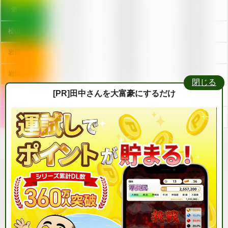
42回
10回
308回
酒井 学
（13.636%）
（3.246%）
121回
48回
441回
松山 弘平
（27.437%）
（10.884%）
49回
23回
196回
岩田 望来
（25.0%）
（11.734%）
110回
32回
317回
岩田 康誠
（34.7%）
（10.094%）
閉じる
5回
1回
[PR]田中さんを大富豪にするだけ
57回
川又 賢治
（8.771%）
（1.754%）
42回
8回
181回
田口 貫太
（23.204%）
（4.419%）
「舞鶴ステークス」の騎手による競馬予想で、得意な
騎手は
川田 将雅
騎手です。《
サトノアイオライ
ト
》に騎乗します。勝利数も多いので、要注目です。
複勝率が高い騎手も
川田 将雅
騎手です。軸に選ん
でも良いでしょう。