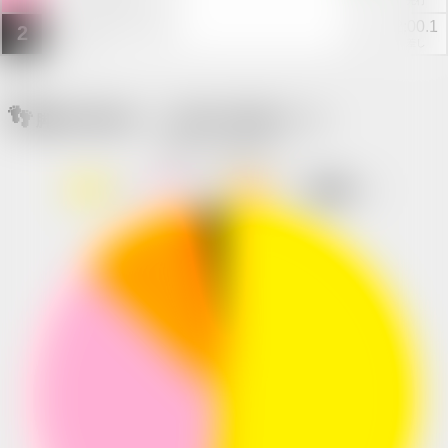
Ａ．シュタルケ
3人気
先行
フリーフリッカー
5
2:00.1
2
福永 祐一
2人気
差し
👣
脚質の同条件レース過去10年統計データ