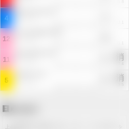
45.8
45.3倍
軸
紐
穴
フラッパールック
8
4
西村 淳也
42.1
33.6倍
軸
紐
穴
メイショウオーロラ
10
12
田口 貫太
41.1
74.5倍
軸
紐
穴
ヨリノサファイヤ
消
11
11
川又 賢治
27.4
115.4倍
軸
紐
穴
レディーシス
消
12
5
国分 優作
19.5
219.2倍
軸
紐
穴
🧮
馬券点数計算
上の競馬予想一覧表の「軸」「紐」「穴」のボタンを