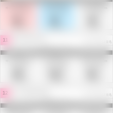
犬山特別
3歳以上2勝
3歳以上2勝
中京 ダート 1800m
京都 ダート 1800m
中山 ダート 1800m
晴 良 2枠 3番
小雨 良 3枠 6番
曇 良 2枠 4番
横山 和生
酒井 学
騎手不明
1着
2着
7着
/16頭
/16頭
/14頭
1:53.0 (逃げ)
1:52.2 (差し)
1:53.8 (差し)
11
ヨリノサファイヤ
牝馬
/
関東所属
/
栗毛
調教師：根本 康広
2024年12月15日
2024年11月16日
2024年10月13日
北総Ｓ
晩秋Ｓ
アカイトリＣ
中山 ダート 1800m
東京 ダート 2100m
京都 ダート 1800m
晴 良 5枠 9番
曇 良 5枠 9番
晴 良 4枠 5番
騎手不明
野中 悠太郎
西村 淳也
11着
13着
9着
/16頭
/15頭
/13頭
1:54.3 (追込)
2:13.5 (追込)
1:53.3 (差し)
12
メイショウオーロラ
牝馬
/
関西所属
/
鹿毛
調教師：本田 優
2025年01月13日
2024年12月01日
2024年04月27日
雅ステークス
市川Ｓ
三条Ｓ