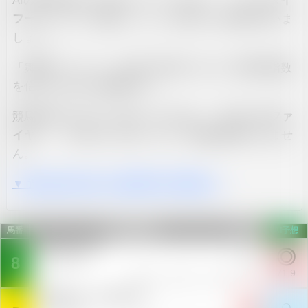
AIの競馬予想と人気がズレているのが、《
ヘニータイ
フーン
》です。美味しいところを突いた馬券を買いま
しょう。
「舞鶴ステークス」は強い馬が多いため、競馬AI指数
を信じすぎるのは危険です。
競馬予想から外して良さそうなのは、《
ヨリノサファ
イヤ
》、《
レディーシス
》です。活躍は期待できませ
ん。
▼ 過去10年分析での競馬予想で勝率が…
馬番
馬名・騎手名
人気
AI予想
バロネッサ
◎
4
8
松山 弘平
71.9
7.3倍
軸
紐
穴
ダブルハートボンド
○