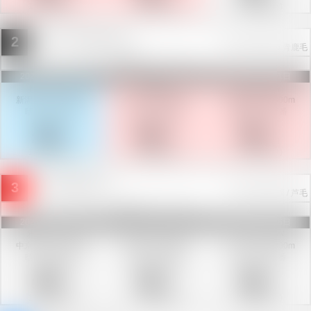
1:52.0 (先行)
1:52.7 (先行)
1:46.2 (追込)
2
サトノアイオライト
牝馬
/
関西所属
/
青鹿毛
調教師：吉村 圭司
2024年10月06日
2024年08月18日
2024年06月01日
トルマリンＳ
濃尾特別
3歳以上1勝
新潟 ダート 1800m
中京 ダート 1800m
京都 ダート 1800m
晴 良 8枠 12番
晴 良 4枠 8番
晴 稍重 5枠 7番
丹内 祐次
西村 淳也
角田 大河
2着
1着
1着
/13頭
/16頭
/13頭
1:52.0 (先行)
1:52.9 (先行)
1:51.7 (逃げ)
3
クレメダンジュ
牝馬
/
関西所属
/
芦毛
調教師：鈴木 孝志
2025年01月13日
2024年11月10日
2024年09月16日
雅ステークス
ラッキーラＣ
ＪＲＡアニバ
中京 ダート 1800m
京都 ダート 1800m
中京 ダート 1800m
晴 良 8枠 16番
曇 良 4枠 5番
晴 良 6枠 12番
騎手不明
鮫島 克駿
和田 竜二
5着
7着
6着
/15頭
/14頭
/16頭
1:53.3 (先行)
1:52.1 (追込)
1:52.0 (差し)