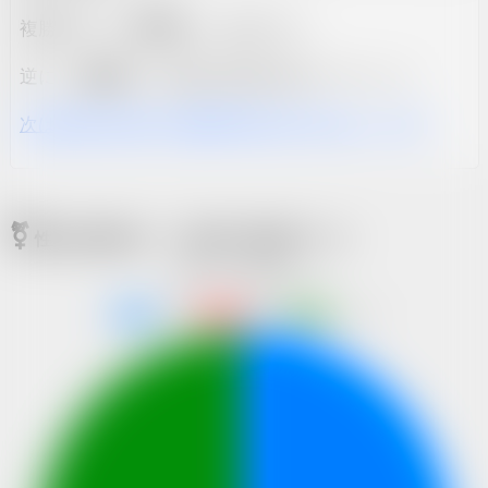
複勝率では「
逃げ馬
」に注目です！
逆に「
追込馬
」は活躍に期待出来ないでしょう。
次は性別の分析での競馬予想も見てみましょう▼
⚧
性別の同条件レース過去10年統計データ