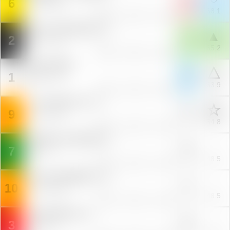
1
6
坂井 瑠星
68.1
1.8倍
軸
紐
穴
サトノアイオライト
▲
3
2
川田 将雅
65.2
6.5倍
軸
紐
穴
ネバーモア
△
2
1
藤岡 佑介
63.9
5.6倍
軸
紐
穴
ヘニータイフーン
☆
6
9
岩田 望来
54.8
17.7倍
軸
紐
穴
バスタードサフラン
5
7
酒井 学
48.5
12.1倍
軸
紐
穴
メイショウポペット
7
10
岩田 康誠
48.5
31.2倍
軸
紐
穴
クレメダンジュ
9
3
騎手不明