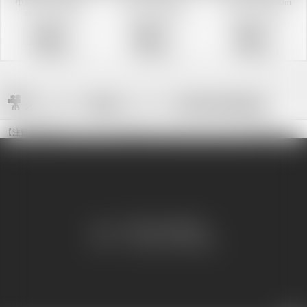
中京 ダート 1800m
中山 ダート 1800m
新潟 ダート 1800m
晴 良 8枠 15番
晴 良 8枠 16番
晴 良 3枠 3番
太宰 啓介
横山 典弘
角田 大河
11着
6着
8着
/15頭
/16頭
/13頭
1:53.9 (先行)
1:52.6 (先行)
1:53.3 (差し)
🎥
オススメの「舞鶴ステークス」競馬予想参考動画
【注目馬 関係者インタビュー】2025年 シルクロードステークス｜JRA公式