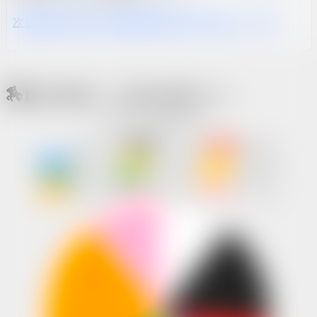
次は騎手の分析での競馬予想も見てみましょう▼
🏇
騎手の同条件レース過去10年統計データ