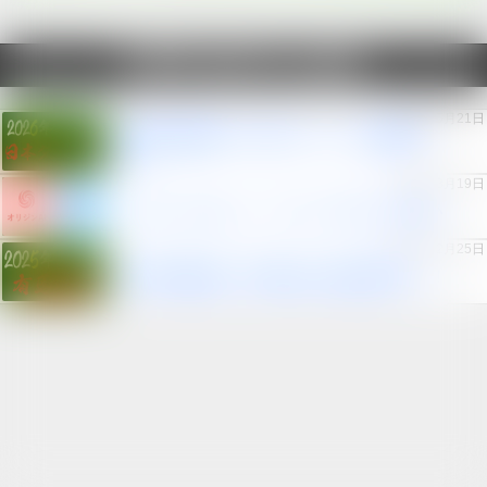
📚 最新の
競馬予想上達記事
2026年5月21日
2026年最新版！日本ダービーを徹底分
析！！
2026年3月19日
「オリジンAI」と「ウェーブAI」の違い
2025年12月25日
2025年最新版！有馬記念を徹底分析！！