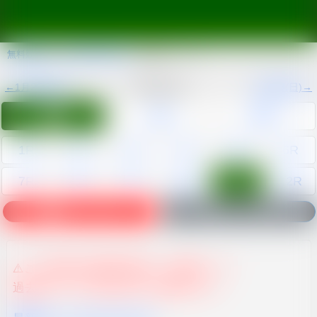
無料競馬AI
無料AI競馬予想
舞鶴ステークス
2月1日(土)
←1月26日(日)
2月2日(日)→
京都
小倉
東京
1R
2R
3R
4R
5R
6R
11R
7R
8R
9R
10R
12R
オリジンAI
ウェーブAI
⚠️この記事のAI競馬予想は「2025年」の
過去のレースになるのでご注意下さい。