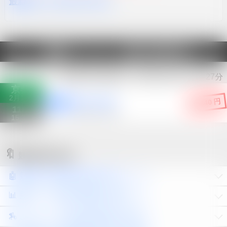
最新のレースはコチラから
「
舞鶴ステークス
」
の無料AI競馬予想
競馬予想の更新日：
2025年2月1日 17時27分
京都
2月1日
4,340 円
舞鶴ステークス
11R
ダート
1800m
12頭
15:35
🔖
競馬予想の目次
🤖 競馬AIの競馬予想を0円でゲット！
📊 勝っている馬の枠番は○番だった
🏇 このレースが得意な騎手はあの人