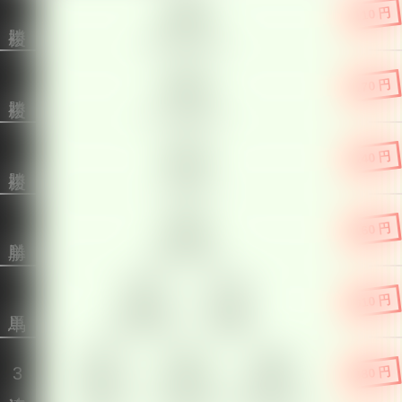
110 円
6
ダブルハートボンド
170 円
2
サトノアイオライト
140 円
1
ネバーモア
160 円
6
ダブルハートボンド
610 円
＞
6
1
ダブルハートボンド
ネバーモア
980 円
3連複
－
－
1
2
6
ネバーモア
サトノアイオライト
ダブルハートボンド