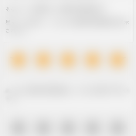
あなたの「有田特別」AI競馬予想期待度は？
星マークを押すと、みんなのAI競馬予想期待度が表示
されます。
★
★
★
★
★
みんなのAI競馬予想期待度は、123人の投票で平均4.5
です。
★
★
★
★
★