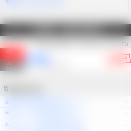
最新のレースはコチラから
「
有田特別
」
の無料AI競馬予想
競馬予想の更新日：
2025年2月1日 17時27分
小倉
2月1日
2,680 円
有田特別
10R
ダート
1000m
14頭
14:50
🔖
競馬予想の目次
🤖 競馬AIの競馬予想を0円でゲット！
📊 勝っている馬の枠番は○番だった
🏇 このレースが得意な騎手はあの人