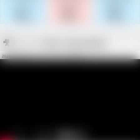
晴 良 3枠 6番
晴 良 8枠 15番
晴 稍重 1枠 1番
Ｔ．マーカンド
騎手不明
騎手不明
2着
1着
2着
/16頭
/16頭
/12頭
1:11.0 (先行)
1:08.3 (先行)
0:57.6 (逃げ)
🎥
オススメの「有田特別」競馬予想参考動画
2024年 有馬記念（GⅠ） | レガレイラ | JRA公式