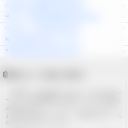
🐴 最新の出走馬情報で勝ち馬を発見
🎥 オススメ競馬予想参考動画で動きを分析
⏰ 過去レースの結果で傾向を分析
👣 あの脚質の馬に注目してみると…
⚧ 性別の10年分析で他を出し抜け！
🤖
競馬AIによる「有田特別」競馬予想
「有田特別」で最も期待できるのは《
シャカシャカシ
ー
》です。競馬AI指数が75を超えているので圧倒的な
活躍を見せるでしょう。さらに《シャカシャカシー》
より強い馬が見当たりません。人気は意外と無く、馬
券を買うのをオススメします。