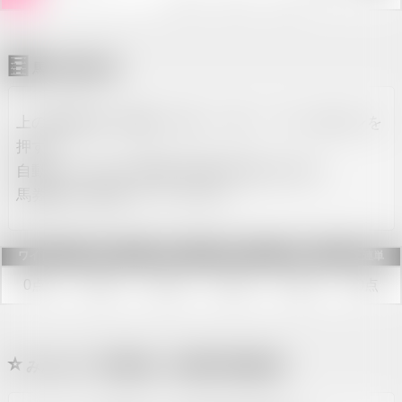
🧮
馬券点数計算
上の競馬予想一覧表の「軸」「紐」「穴」のボタンを
押すと
自動でそれぞれの券種の点数が表示されます。
馬券購入の参考にしてください。
ワイド
枠連
馬連
馬単
三連複
三連単
0点
0点
0点
0点
0点
0点
⭐
みんなの「有田特別」AI競馬予想期待度