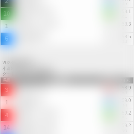
2
松若 風馬
10人気
逃げ
ルクスメテオール
3
0:58.1
10
富田 暁
1人気
差し
プリティインピンク
4
0:58.3
1
菊沢 一樹
3人気
差し
オーロベルディ
5
0:58.5
5
国分 恭介
8人気
追込
2023年2月4日
小倉競馬場 10R 有田特別
ダート 1000m 14頭 晴 稍重
馬番
馬名・騎手名
着順
タイム
ララシャンドン
1
0:58.9
3
中井 裕二
3人気
先行
ハギノオーロ
2
0:59.0
1
藤懸 貴志
8人気
逃げ
プリティインピンク
3
0:59.2
4
原 優介
7人気
差し
ダンスウィズジョイ
4
0:59.2
14
小林 凌大
4人気
先行