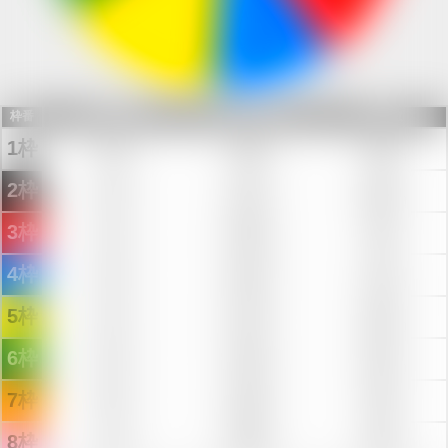
枠番
総出走頭数
3着以内頭数
1着頭数
72頭
22頭
1枠
289頭
（24.913%）
（7.612%）
72頭
26頭
2枠
290頭
（24.827%）
（8.965%）
120頭
39頭
3枠
520頭
（23.076%）
（7.5%）
112頭
37頭
4枠
546頭
（20.512%）
（6.776%）
127頭
49頭
5枠
564頭
（22.517%）
（8.687%）
124頭
49頭
6枠
569頭
（21.792%）
（8.611%）
116頭
33頭
7枠
566頭
（20.494%）
（5.83%）
135頭
37頭
8枠
574頭