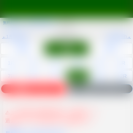
無料競馬AI
無料AI競馬予想
有田特別
2月1日(土)
←1月26日(日)
2月2日(日)→
小倉
京都
東京
1R
2R
3R
4R
5R
6R
10R
7R
8R
9R
11R
12R
オリジンAI
ウェーブAI
⚠️この記事のAI競馬予想は「2025年」の
過去のレースになるのでご注意下さい。