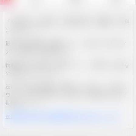
（23.519%）
（6.445%）
「有田特別」の枠番による競馬予想は「
内枠
」が有利
になるでしょう。
最も有利な枠番は「
2枠
」です。《
キュートヘスティ
ア
》が2枠なので要注目です。
複勝率が高い枠番は「
1枠
」です。《
バサラ
》は1枠な
ので紐にオススメです。
逆に最も不利な枠番は「
7枠
」になります。《
カリュ
ウ
》、《
セッテイロク
》は7枠となり枠番で考えると
期待薄でしょう。
次は騎手の分析での競馬予想も見てみましょう▼