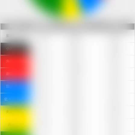
騎手名
総騎乗回数
3着以内回数
1着回数
8回
2回
24回
菊沢 一樹
（33.333%）
（8.333%）
9回
2回
41回
小沢 大仁
（21.951%）
（4.878%）
9回
0回
39回
角田 大和
（23.076%）
（0.0%）
13回
3回
50回
菱田 裕二
（26.0%）
（6.0%）
4回
0回
34回
国分 恭介
（11.764%）
（0.0%）
5回
1回
23回
佐々木 大輔
（21.739%）
（4.347%）
6回
3回
31回
丸山 元気
（19.354%）
（9.677%）
2回
1回
44回
高倉 稜
（4.545%）
（2.272%）