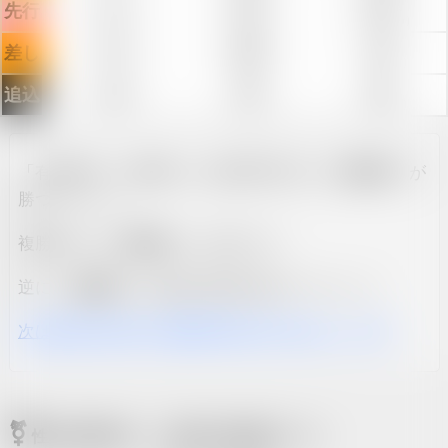
457頭
142頭
先行
1021頭
（44.76%）
（13.907%）
180頭
27頭
差し
1352頭
（13.313%）
（1.997%）
27頭
5頭
追込
1254頭
（2.153%）
（0.398%）
「有田特別」の脚質による競馬予想では「
逃げ馬
」が
勝つでしょう。
複勝率では「
逃げ馬
」に注目です！
逆に「
追込馬
」は活躍に期待出来ないでしょう。
次は性別の分析での競馬予想も見てみましょう▼
⚧
性別の同条件レース過去10年統計データ