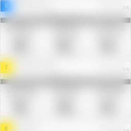
6
リーゼントミニー
牝馬
/
関東所属
/
鹿毛
調教師：矢嶋 大樹
2024年11月16日
2024年08月11日
2024年07月07日
西郷特別
桑園特別
彦星賞
福島 ダート 1150m
札幌 ダート 1000m
福島 ダート 1150m
曇 良 4枠 7番
晴 良 6枠 8番
晴 良 7枠 13番
騎手不明
鮫島 克駿
松岡 正海
6着
9着
7着
/15頭
/12頭
/16頭
1:08.8 (先行)
1:00.4 (先行)
1:09.1 (先行)
7
オースミメッシーナ
牝馬
/
関西所属
/
栗毛
調教師：宮本 博
2024年10月19日
2024年10月06日
2024年09月07日
3歳以上2勝
3歳以上2勝
3歳以上2勝
京都 ダート 1200m
京都 ダート 1200m
中京 ダート 1200m
小雨 稍重 6枠 10番
晴 良 2枠 2番
晴 良 8枠 10番
富田 暁
騎手不明
幸 英明
6着
11着
9着
/14頭
/15頭
/11頭
1:12.8 (差し)
1:13.2 (逃げ)
1:12.1 (先行)
8
ルソレイユ
牡馬
/
関西所属
/
鹿毛