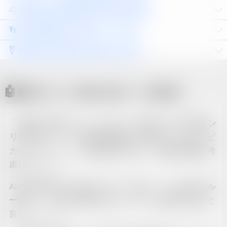
🐴 最新の出走馬情報で勝ち馬を発見
👣 あの脚質の馬に注目してみると…
⚧ 性別の10年分析で他を出し抜け！
🤖
競馬AIによる「4歳以上1勝クラス」競馬予想
「4歳以上1勝クラス」でオススメの馬は《
ローザサン
リヴァル
》です。競馬AI指数が75を超えているのでピ
カイチでしょう。人気は意外と無く、単勝や複勝も考
慮しましょう。
AIの競馬予想と人気がズレているのが、《
ビッグベル
ーガ
》、《
テイクザクラウン
》です。馬券に絡めると
良いでしょう。