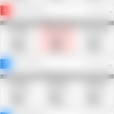
6
ヘキレキイッセン
牡馬
/
関東所属
/
芦毛
調教師：天間 昭一
2025年01月18日
2024年07月19日
2024年07月05日
4歳以上1勝
Ｃ級セレクシ
笠松けいば金
中山 芝 2000m
地方 ダート 1600m
地方 ダート 1400m
晴 良 1枠 2番
曇 良 3枠 3番
晴 良 8枠 9番
横山 琉人
騎手不明
騎手不明
14着
1着
4着
/16頭
/7頭
/10頭
2:01.3 (追込)
1:43.9 (先行)
1:30.7 (先行)
7
ウインリュクス
牝馬
/
関西所属
/
鹿毛
調教師：吉田 直弘
2024年12月08日
2024年07月20日
2024年07月13日
3歳以上1勝
3歳以上1勝
3歳以上1勝
中京 芝 2000m
小倉 芝 2000m
小倉 芝 2000m
晴 良 8枠 16番
曇 稍重 7枠 9番
曇 良 6枠 10番
秋山 稔樹
永島 まなみ
永島 まなみ
9着
6着
6着
/18頭
/11頭
/14頭
2:02.2 (差し)
2:01.4 (追込)
2:02.0 (追込)