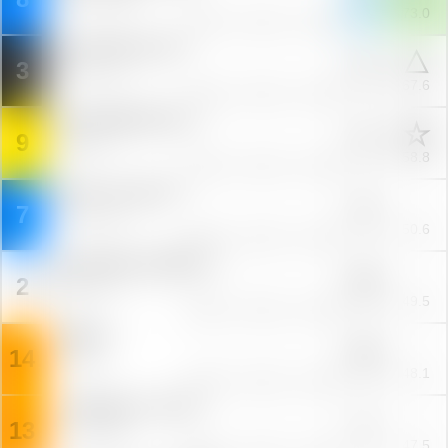
73.0
5.3倍
軸
紐
穴
ビッグベルーガ
△
9
3
国分 恭介
67.6
22.6倍
軸
紐
穴
テイクザクラウン
☆
8
9
斎藤 新
58.8
18.4倍
軸
紐
穴
ウインリュクス
6
7
丹内 祐次
50.6
11.5倍
軸
紐
穴
オールデュスヴラン
14
2
荻野 極
49.5
28.3倍
軸
紐
穴
キヨラ
12
14
黛 弘人
48.1
27.7倍
軸
紐
穴
マイネルイージス
7
13
丸山 元気
47.5
13.9倍