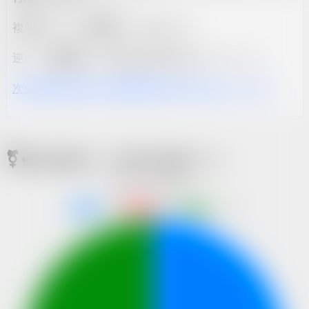
複勝率では「
先行馬
」に注目です！
逆に「
追込馬
」は活躍に期待出来ないでしょう。
次は性別の分析での競馬予想も見てみましょう▼
⚧
性別の同条件レース過去10年統計データ