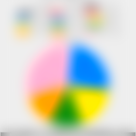
騎手名
総騎乗回数
3着以内回数
1着回数