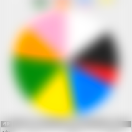
枠番
総出走頭数
3着以内頭数
1着頭数
24頭
11頭