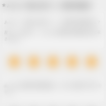
⭐
みんなの「4歳以上1勝クラス」AI競馬予想期待度
あなたの「4歳以上1勝クラス」AI競馬予想期待度は？
星マークを押すと、みんなのAI競馬予想期待度が表示
されます。
★
★
★
★
★
みんなのAI競馬予想期待度は、123人の投票で平均4.5
です。