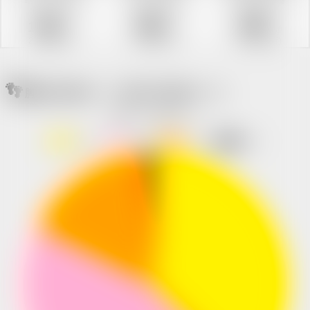
晴 良 7枠 14番
晴 良 1枠 1番
晴 良 7枠 11番
丹内 祐次
田辺 裕信
騎手不明
11着
10着
13着
/16頭
/16頭
/13頭
2:38.0 (差し)
1:56.1 (差し)
1:55.1 (先行)
👣
脚質の同条件レース過去10年統計データ