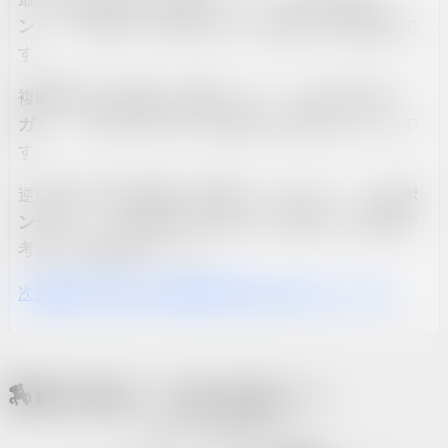
ン
》、《
ゼンノインヴォーク
》が6枠なので要注目で
す。
複勝率が高い枠番は「
2枠
」です。《
ビッグベルー
ガ
》、《
リアンクトワ
》は2枠なので紐にオススメで
す。
逆に最も不利な枠番は「
3枠
」になります。《
トレポ
ンティ
》、《
ヘキレキイッセン
》は3枠となり枠番で
考えると期待薄でしょう。
次は騎手の分析での競馬予想も見てみましょう▼
🏇
騎手の同条件レース過去10年統計データ