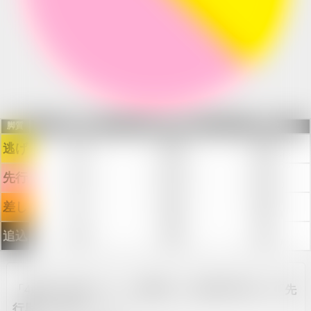
脚質
総出走頭数
3着以内頭数
1着頭数
39頭
16頭
逃げ
121頭
（32.231%）
（13.223%）
157頭
55頭
先行
340頭
（46.176%）
（16.176%）
65頭
20頭
差し
351頭
（18.518%）
（5.698%）
18頭
2頭
追込
349頭
（5.157%）
（0.573%）
「4歳以上1勝クラス」の脚質による競馬予想では「
先
行馬
」が勝つでしょう。