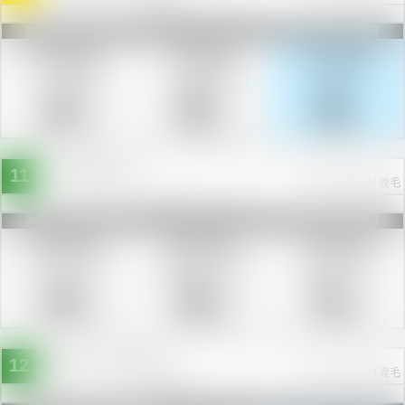
調教師：高野 友和
2025年01月25日
2024年09月21日
2024年08月11日
4歳以上1勝
3歳以上1勝
3歳以上1勝
中京 芝 2000m
中京 芝 2000m
中京 芝 2000m
晴 良 7枠 9番
晴 良 3枠 6番
晴 良 2枠 2番
幸 英明
騎手不明
騎手不明
4着
6着
2着
/12頭
/16頭
/8頭
2:02.1 (先行)
2:01.1 (差し)
1:59.0 (先行)
11
コーラルムーン
牝馬
/
関西所属
/
鹿毛
調教師：牧田 和弥
2024年11月16日
2024年11月02日
2024年09月29日
3歳以上1勝
3歳以上1勝
3歳以上1勝
福島 芝 2000m
福島 芝 1800m
中京 芝 1600m
曇 良 2枠 4番
雨 稍重 8枠 15番
曇 重 4枠 7番
Ｈ．ドイル
小沢 大仁
小沢 大仁
13着
15着
7着
/16頭
/15頭
/16頭
2:01.7 (差し)
1:52.1 (差し)
1:36.2 (先行)
12
ゼンノインヴォーク
セン馬
/
関西所属
/
鹿毛
調教師：四位 洋文