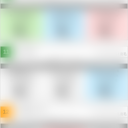
調教師：奥平 雅士
2024年12月01日
2024年11月03日
2024年09月08日
ラピスラズリ
みちのくＳ
セプテンバー
中山 芝 1200m
福島 芝 1200m
中山 芝 1200m
晴 良 4枠 7番
晴 稍重 7枠 14番
晴 良 5枠 5番
松岡 正海
松岡 正海
松岡 正海
3着
2着
1着
/16頭
/16頭
/10頭
1:07.5 (先行)
1:10.8 (先行)
1:07.3 (差し)
11
ママコチャ
牝馬
/
関西所属
/
鹿毛
調教師：池江 泰寿
2024年12月21日
2024年09月29日
2024年09月08日
G2 阪神カップ
G1 スプリンター
G2 セントウルＳ
京都 芝 1400m
中山 芝 1200m
中京 芝 1200m
曇 良 7枠 15番
曇 良 3枠 6番
晴 良 8枠 18番
川田 将雅
川田 将雅
鮫島 克駿
5着
4着
2着
/18頭
/16頭
/18頭
1:20.3 (先行)
1:07.1 (差し)
1:07.8 (先行)
12
ペアポルックス
牡馬
/
関西所属
/
黒鹿毛
調教師：梅田 智之
2025年02月02日
2024年12月01日
2024年11月03日