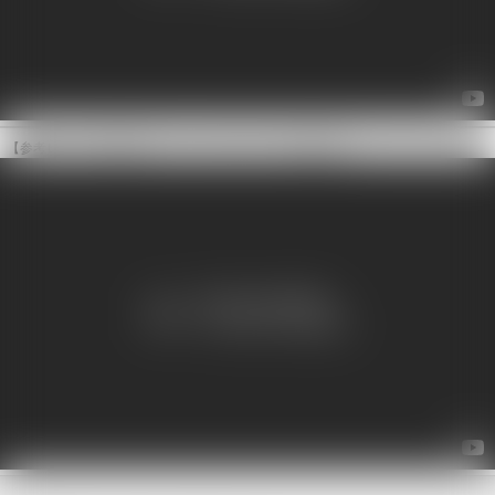
【参考レース】2025年 オーシャンステークス｜JRA公式