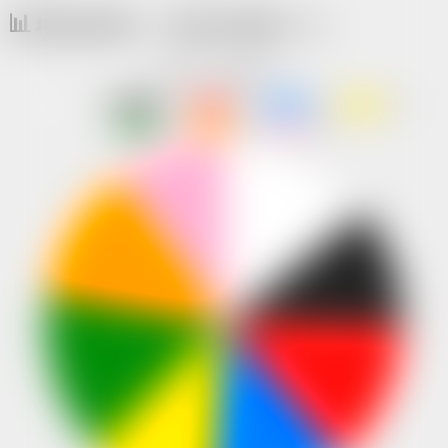
📊
枠番の同条件レース過去10年統計データ