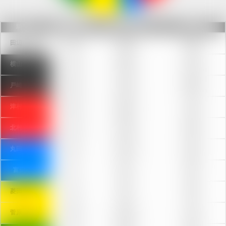
騎手名
総騎乗回数
3着以内回数
1着回数
51回
16回
163回
田辺 裕信
（31.288%）
（9.815%）
44回
17回
115回
横山 武史
（38.26%）
（14.782%）
71回
29回
194回
戸崎 圭太
（36.597%）
（14.948%）
21回
7回
143回
津村 明秀
（14.685%）
（4.895%）
23回
9回
111回
北村 宏司
（20.72%）
（8.108%）
14回
4回
79回
丸田 恭介
（17.721%）
（5.063%）
0回
0回
6回
富田 暁
（0.0%）
（0.0%）
0回
0回
11回
菱田 裕二
（0.0%）
（0.0%）
31回
7回
110回
菅原 明良
（28.181%）
（6.363%）