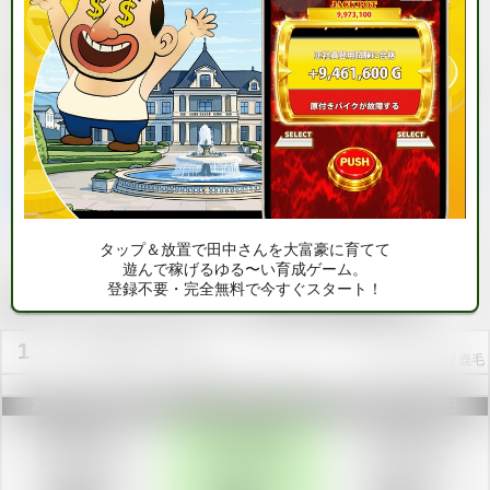
んでも良いでしょう。
逆に期待できない騎手は
富田 暁
騎手です。《
テイ
エムスパーダ
》に騎乗します。好材料がない場合は買
わないほうが良いでしょう。
次は「オーシャンステークス」出走馬の情報も見て競
馬予想をしましょう▼
タップ＆放置で田中さんを大富豪に育てて
遊んで稼げるゆる〜い育成ゲーム。
登録不要・完全無料で今すぐスタート！
🐴
「オーシャンステークス」出走馬の基本情報一覧
1
レッドモンレーヴ
牡馬
/
関東所属
/
鹿毛
調教師：蛯名 正義
2024年12月21日
2024年11月23日
2024年10月19日
G2 阪神カップ
キャピタルＳ
G2 富士Ｓ
京都 芝 1400m
東京 芝 1600m
東京 芝 1600m
曇 良 8枠 17番
晴 良 1枠 1番
曇 良 5枠 9番
岩田 望来
Ｔ．マーカンド
横山 和生