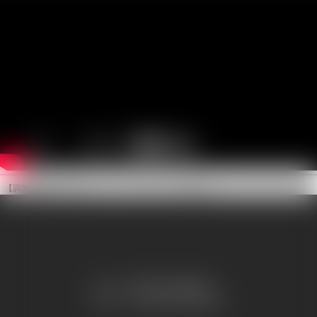
【調教動画】2025年 オーシャンステークス｜JRA公式