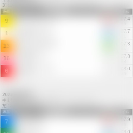
芝 1200m 16頭 晴 良
馬番
馬名・騎手名
着順
タイム
ヴェントヴォーチェ
1
1:07.4
9
Ｃ．ルメール
2人気
先行
ディヴィナシオン
2
1:07.7
1
菅原 明良
15人気
差し
エイシンスポッター
3
1:07.8
13
角田 大河
5人気
差し
マリアズハート
4
1:07.8
16
吉田 隼人
8人気
追込
ジュビリーヘッド
5
1:08.0
6
横山 和生
1人気
先行
2022年3月5日
中山競馬場 11R 夕刊フジ賞オーシャンステークス
芝 1200m 15頭 晴 良
馬番
馬名・騎手名
着順
タイム
ジャンダルム
1
1:07.9
7
荻野 極
2人気
先行
ナランフレグ
2
1:08.0