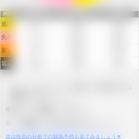
脚質
総出走頭数
3着以内頭数
1着頭数
153頭
64頭
逃げ
356頭
（42.977%）
（17.977%）
462頭
158頭
先行
1317頭
（35.079%）
（11.996%）
340頭
107頭
差し
1879頭
（18.094%）
（5.694%）
115頭
27頭
追込
1699頭
（6.768%）
（1.589%）
「オーシャンステークス」の脚質による競馬予想では
「
逃げ馬
」が勝つでしょう。
複勝率では「
逃げ馬
」に注目です！
逆に「
追込馬
」は活躍に期待出来ないでしょう。
次は性別の分析での競馬予想も見てみましょう▼