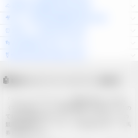
🐴 最新の出走馬情報で勝ち馬を発見
🎥 オススメ競馬予想参考動画で動きを分析
⏰ 過去レースの結果で傾向を分析
👣 あの脚質の馬に注目してみると…
⚧ 性別の10年分析で他を出し抜け！
🤖
競馬AIによる「オーシャンステークス」競馬予想
「オーシャンステークス」で馬券に絡みそうなのは
《
ママコチャ
》です。競馬AI指数が75を超えているの
で1着の可能性が高いです。さらに《ママコチャ》の
競馬AI指数はダントツです。人気は意外と無く、万馬
券も期待できます。