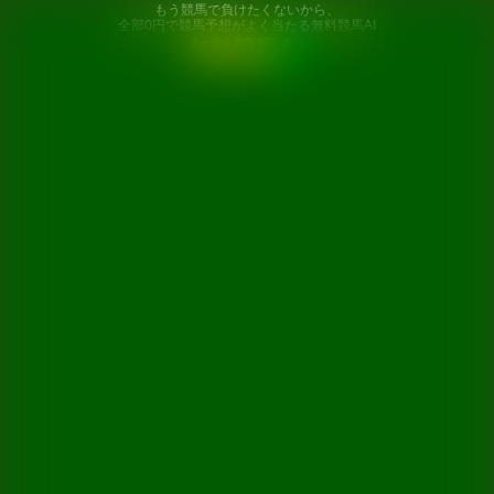
もう競馬で負けたくないから、
全部0円で競馬予想がよく当たる無料競馬AI
AI
無料競馬