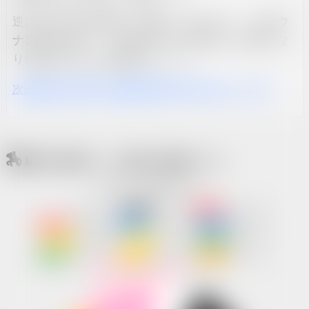
逆に最も不利な枠番は「
7枠
」になります。《
ショウ
ナンラフィネ
》、《
ケリフレッドアスク
》は7枠とな
り枠番で考えると期待薄でしょう。
次は騎手の分析での競馬予想も見てみましょう▼
🏇
騎手の同条件レース過去10年統計データ