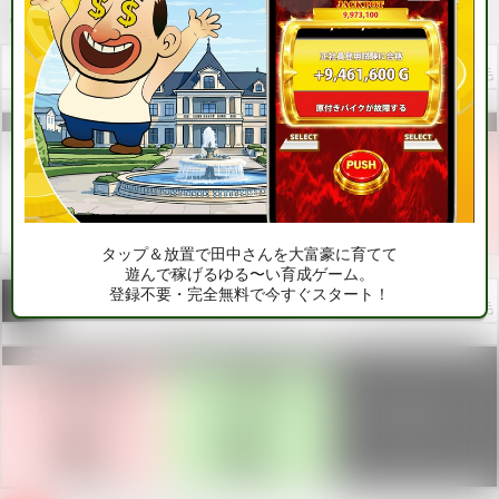
🐴
「君子蘭賞」出走馬の基本情報一覧
1
マジカルフェアリー
牝馬
/
関西所属
/
鹿毛
調教師：寺島 良
2024年10月26日
2024年08月25日
2024年07月13日
萩ステークス
G3 新潟２歳Ｓ
2歳新馬
京都 芝 1800m
新潟 芝 1600m
小倉 芝 1800m
曇 良 3枠 3番
曇 良 7枠 8番
曇 良 3枠 3番
岩田 望来
和田 竜二
和田 竜二
4着
4着
1着
/6頭
/11頭
/7頭
1:49.2 (先行)
1:34.8 (追込)
1:51.0 (先行)
タップ＆放置で田中さんを大富豪に育てて
遊んで稼げるゆる〜い育成ゲーム。
登録不要・完全無料で今すぐスタート！
2
エバーグルーヴ
牝馬
/
関西所属
/
黒鹿毛
調教師：藤岡 健一
2025年03月02日
2025年02月01日
3歳未勝利
3歳未勝利
阪神 芝 1800m
小倉 芝 2000m
小雨 良 3枠 5番
曇 良 4枠 6番
前前前走 無し
騎手不明
騎手不明
1着
3着
/18頭
/15頭
1:46.2 (追込)
2:04.4 (先行)