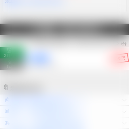
最新のレースはコチラから
「
君子蘭賞
」
の無料AI競馬予想
競馬予想の更新日：
2025年3月29日 17時36分
阪神
3月29日
410 円
君子蘭賞
9R
芝
1800m
14頭
14:25
🔖
競馬予想の目次
🤖 競馬AIの競馬予想を0円でゲット！
📊 勝っている馬の枠番は○番だった
🏇 このレースが得意な騎手はあの人