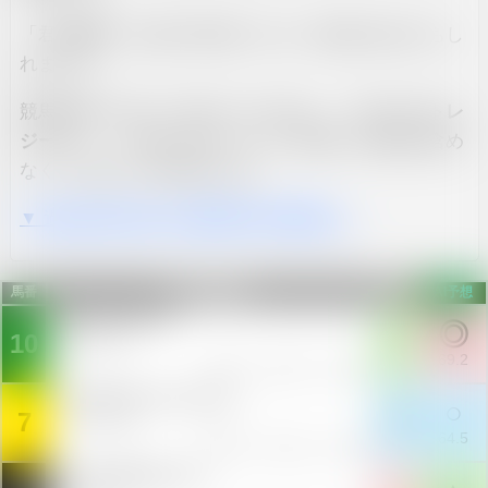
「君子蘭賞」は強い馬が多いため、波乱があるかもし
れません。
競馬予想から外して良さそうなのは、《
マーゴットレ
ジーナ
》、《
ユメシバイ
》です。総流しの場合は含め
なくても良いかも知れません。
▼ 過去10年分析での競馬予想で勝率が…
馬番
馬名・騎手名
人気
AI予想
ルクスジニア
◎
3
10
池添 謙一
69.2
5.2倍
軸
紐
穴
マトラコーニッシュ
○
2
7
岩田 望来
64.5
4.9倍
軸
紐
穴
エバーグルーヴ