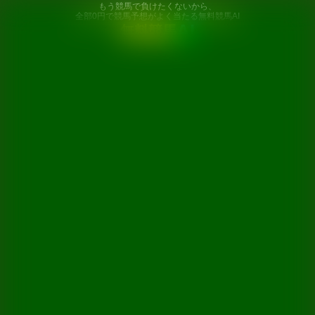
もう競馬で負けたくないから、
全部0円で競馬予想がよく当たる無料競馬AI
AI
無料競馬