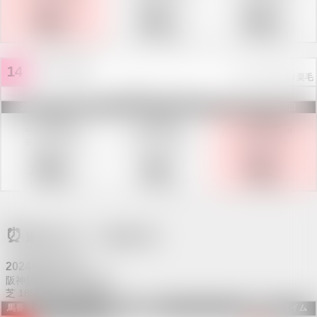
古川 吉洋
太宰 啓介
太宰 啓介
1着
11着
10着
/16頭
/14頭
/16頭
1:50.1 (差し)
1:50.5 (追込)
2:05.4 (追込)
14
ラヴァブル
牝馬
/
関西所属
/
栗毛
調教師：松下 武士
2025年01月18日
2024年11月17日
2024年08月24日
菜の花賞
赤松賞
2歳未勝利
中山 芝 1600m
東京 芝 1600m
中京 芝 1600m
晴 良 7枠 13番
晴 良 2枠 2番
晴 良 5枠 5番
荻野 極
Ｔ．マーカンド
西村 淳也
12着
4着
1着
/16頭
/7頭
/9頭
1:34.5 (差し)
1:34.6 (先行)
1:35.3 (先行)
⏰
過去5年のレース結果一覧
2024年3月23日
阪神競馬場 9R 君子蘭賞
芝 1800m 8頭 小雨 重
馬番
馬名・騎手名
着順
タイム