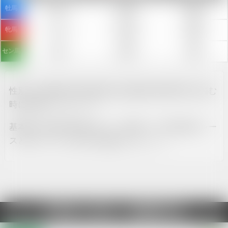
758頭
260頭
2889頭
牡馬
（26.237%）
（8.999%）
475頭
150頭
2172頭
牝馬
（21.869%）
（6.906%）
22頭
9頭
156頭
セン馬
（14.102%）
（5.769%）
性別での競馬予想は優劣分析は最後の競馬予想に悩む
時に参考にしましょう。
基本的に牡馬が有利なので、牝馬とセン馬が他のレー
スと比べてどうなのかを検討しましょう。
🏁 競馬AIの要注目！
重賞競馬予想