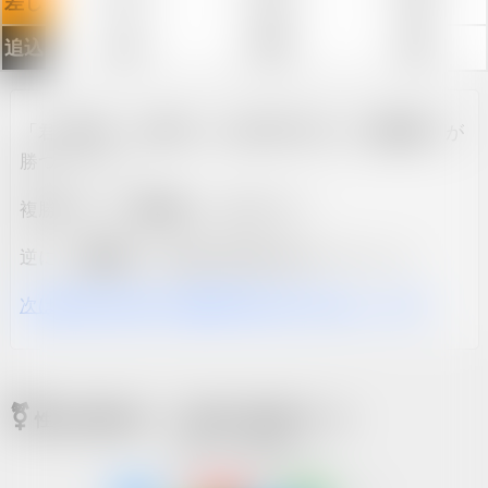
差し
1642頭
（22.594%）
（7.247%）
208頭
50頭
追込
1608頭
（12.935%）
（3.109%）
「君子蘭賞」の脚質による競馬予想では「
逃げ馬
」が
勝つでしょう。
複勝率では「
逃げ馬
」に注目です！
逆に「
追込馬
」は活躍に期待出来ないでしょう。
次は性別の分析での競馬予想も見てみましょう▼
⚧
性別の同条件レース過去10年統計データ