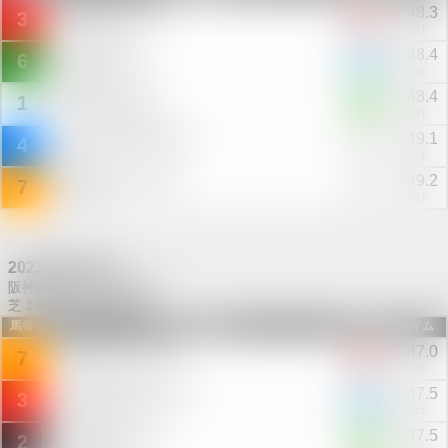
ミエスペランサ
1
1:48.3
3
西村 淳也
4人気
先行
ケーブパール
2
1:48.4
6
川田 将雅
1人気
先行
モモンウールー
3
1:48.4
1
Ｂ．ムルザバエフ
5人気
先行
ニシノコマチムスメ
4
1:49.1
4
幸 英明
6人気
逃げ
サクソンジェンヌ
5
1:49.2
7
藤岡 康太
7人気
先行
2023年3月25日
阪神競馬場 9R 君子蘭賞
芝 1800m 10頭 曇 良
馬番
馬名・騎手名
着順
タイム
キミノナハマリア
1
1:47.0
7
松山 弘平
1人気
先行
ランスオブサウンド
2
1:47.5
3
団野 大成
4人気
逃げ
アリスヴェリテ
3
1:47.5
2