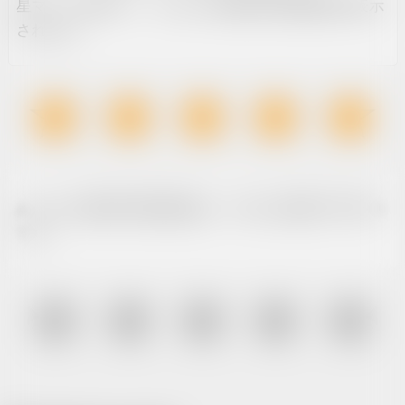
星マークを押すと、みんなのAI競馬予想期待度が表示
されます。
★
★
★
★
★
みんなのAI競馬予想期待度は、123人の投票で平均4.5
です。
★
★
★
★
★