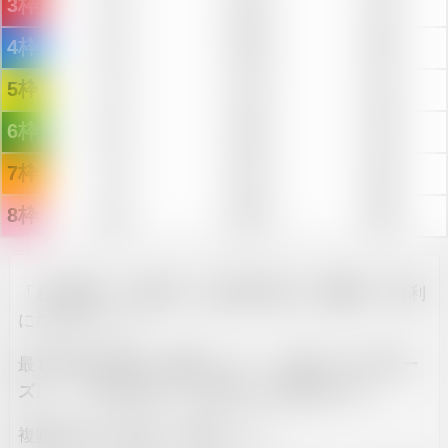
3枠
583頭
（24.185%）
（7.547%）
165頭
59頭
4枠
608頭
（27.138%）
（9.703%）
137頭
51頭
5枠
645頭
（21.24%）
（7.906%）
163頭
53頭
6枠
680頭
（23.97%）
（7.794%）
167頭
56頭
7枠
785頭
（21.273%）
（7.133%）
191頭
66頭
8枠
826頭
（23.123%）
（7.99%）
「君子蘭賞」の枠番による競馬予想は「
内枠
」が有利
になるでしょう。
最も有利な枠番は「
4枠
」です。《
ブルーミングロー
ズ
》、《
フェルシナ
》が4枠なので要注目です。
複勝率が高い枠番も「
4枠
」です。