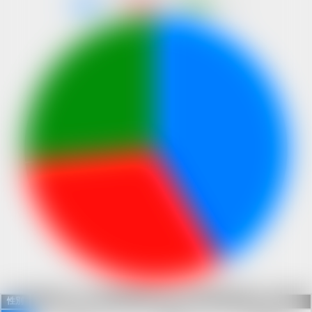
性別
総出走頭数
3着以内頭数
1着頭数