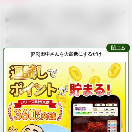
「君子蘭賞」の騎手による競馬予想で、得意な騎手は
騎手不明
騎手です。《
エバーグルーヴ
》に騎乗しま
す。しかし経験数が少ないため、過信は禁物です。
複勝率が高い騎手は
岩田 望来
騎手です。《
マトラ
閉じる
コーニッシュ
》に騎乗します。30%を超えているた
[PR]田中さんを大富豪にするだけ
め、馬券に絡めると的中率が上がりそうです。
逆に期待できない騎手は
西塚 洸二
騎手です。《
ケ
リフレッドアスク
》に騎乗します。好材料がない場合
は買わないほうが良いでしょう。
次は「君子蘭賞」出走馬の情報も見て競馬予想をしま
しょう▼