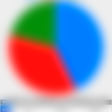
性別
総出走頭数
3着以内頭数
1着頭数
852頭
288頭
3616頭
牡馬