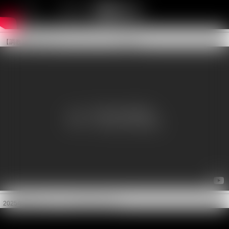
【調教動画】2025年 マーチステークス｜JRA公式
2025年 毎日杯（GⅢ） | 第72回 | JRA公式