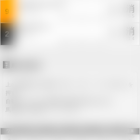
ホウオウリアリティ
消
12
9
団野 大成
25.5
39.4倍
軸
紐
穴
ゼルトザーム
消
11
2
騎手不明
21.4
37.3倍
軸
紐
穴
🧮
馬券点数計算
上の競馬予想一覧表の「軸」「紐」「穴」のボタンを
押すと
自動でそれぞれの券種の点数が表示されます。
馬券購入の参考にしてください。
ワイド
枠連
馬連
馬単
三連複
三連単