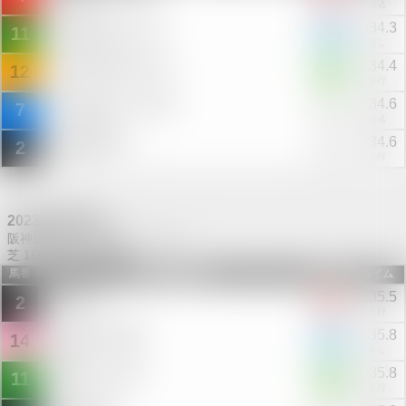
騎手不明
9人気
追込
ワールドウインズ
2
1:34.3
11
団野 大成
12人気
差し
ドロップオブライト
3
1:34.4
12
小沢 大仁
8人気
先行
メイショウシンタケ
4
1:34.6
7
泉谷 楓真
10人気
追込
シルトホルン
5
1:34.6
2
荻野 極
6人気
先行
2023年3月26日
阪神競馬場 11R 六甲ステークス
芝 1600m 15頭 雨 重
馬番
馬名・騎手名
着順
タイム
サヴァ
1
1:35.5
2
松若 風馬
7人気
先行
オニャンコポン
2
1:35.8
14
亀田 温心
4人気
差し
ザイツィンガー
3
1:35.8
11
北村 友一
13人気
先行