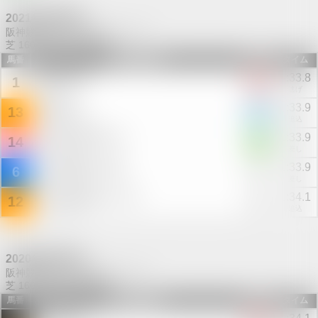
2021年3月28日
阪神競馬場 11R 六甲ステークス
芝 1600m 15頭 雨 稍重
馬番
馬名・騎手名
着順
タイム
クリスティ
1
1:33.8
1
斎藤 新
2人気
逃げ
ラセット
2
1:33.9
13
秋山 真一郎
4人気
追込
プリンスリターン
3
1:33.9
14
原田 和真
9人気
差し
レッドヴェイロン
4
1:33.9
6
岩田 康誠
8人気
差し
メイケイダイハード
5
1:34.1
12
川須 栄彦
11人気
追込
2020年3月29日
阪神競馬場 11R 六甲ステークス
芝 1600m 13頭 晴 稍重
馬番
馬名・騎手名
着順
タイム
ウーリリ