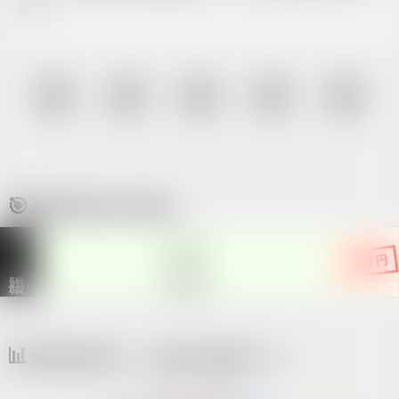
です。
★
★
★
★
★
🎯
AI競馬予想の的中馬券
360 円
7
トランキリテ
📊
枠番の同条件レース過去10年統計データ