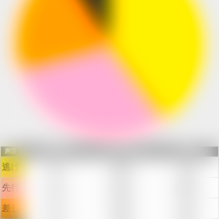
脚質
総出走頭数
3着以内頭数
1着頭数
160頭
71頭
逃げ
516頭
（31.007%）
（13.759%）
603頭
208頭
先行
1931頭
（31.227%）
（10.771%）
545頭
172頭
差し
2472頭
（22.046%）
（6.957%）