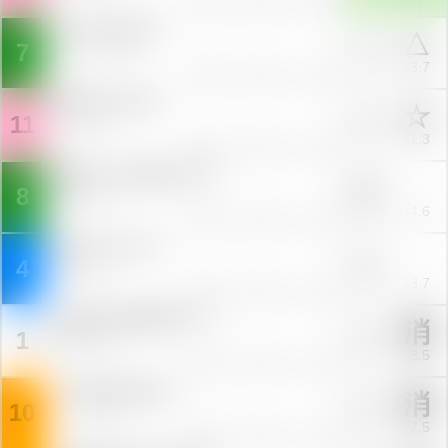
軸
紐
穴
トランキリテ
△
4
7
Ｍ．デムーロ
53.7
8.7倍
軸
紐
穴
グラティアス
☆
5
11
浜中 俊
51.3
9.9倍
軸
紐
穴
ダディーズビビッド
10
8
池添 謙一
44.6
30.2倍
軸
紐
穴
ラインベック
8
4
荻野 極
43.7
18.9倍
軸
紐
穴
フルメタルボディー
消
6
1
騎手不明
28.5
12.2倍
軸
紐
穴
シリウスコルト
消
9
10
古川 吉洋
27.5
19.9倍
軸
紐
穴