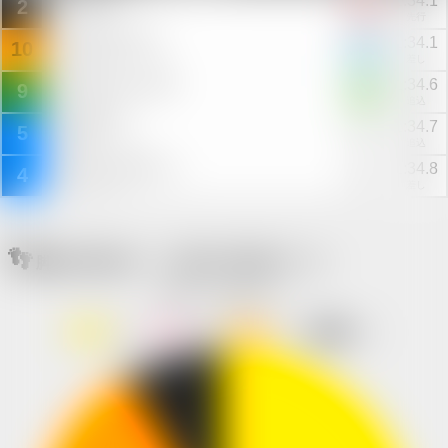
1
1:34.1
2
吉田 隼人
4人気
先行
サトノアーサー
2
1:34.1
10
坂井 瑠星
1人気
差し
エントシャイデン
3
1:34.6
9
川又 賢治
11人気
追込
キョウヘイ
4
1:34.7
5
高倉 稜
6人気
追込
スウィングビート
5
1:34.8
4
西村 淳也
5人気
差し
👣
脚質の同条件レース過去10年統計データ