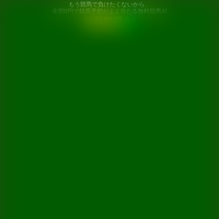
もう競馬で負けたくないから、
全部0円で競馬予想がよく当たる無料競馬AI
AI
無料競馬