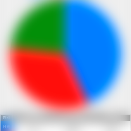
性別
総出走頭数
3着以内頭数
1着頭数
1005頭
333頭
4279頭
牡馬
（23.486%）
（7.782%）