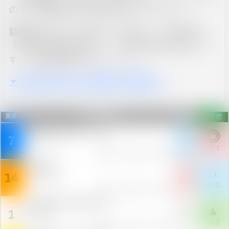
ので、穴馬を狙うのはほどほどにしましょう。
競馬予想から外して良さそうなのは、《
アズーラ
》、
《
ブリッジジェイアイ
》、《
アイトカコイトカ
》で
す。今回は活躍できないでしょう。
▼ 過去10年分析での競馬予想で勝率が…
馬番
馬名・騎手名
人気
AI予想
ビジュードネージュ
◎
2
7
横山 和生
82.7
6.2倍
軸
紐
穴
マカナ
○
1
14
北村 宏司
81.0
3.6倍
軸
紐
穴
ヴィヴィッドムーン
▲
6
1
騎手不明
70.2
10.2倍
軸
紐
穴