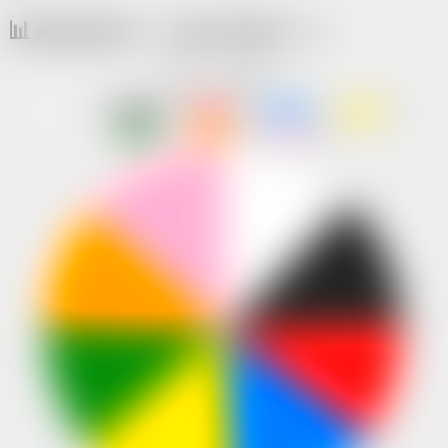
📊
枠番の同条件レース過去10年統計データ