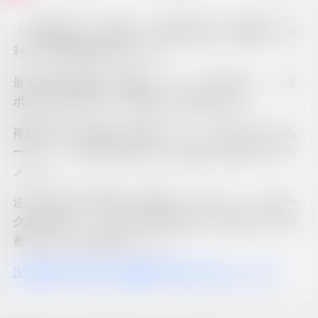
「3歳未勝利」の枠番による競馬予想は「
外枠
」が有
利になる可能性が高いです。
最も有利な枠番は「
5枠
」です。《
イドリス
》、《
ネ
ポティズムベビー
》が5枠なので要注目です。
複勝率が高い枠番は「
1枠
」です。《
ヴィヴィッドム
ーン
》、《
ヴィルナタール
》は1枠なので紐にオスス
メです。
逆に最も不利な枠番は「
3枠
」になります。《
スパー
クルノヴァ
》、《
フィエールガール
》は3枠となり枠
番で考えると期待薄でしょう。
次は騎手の分析での競馬予想も見てみましょう▼