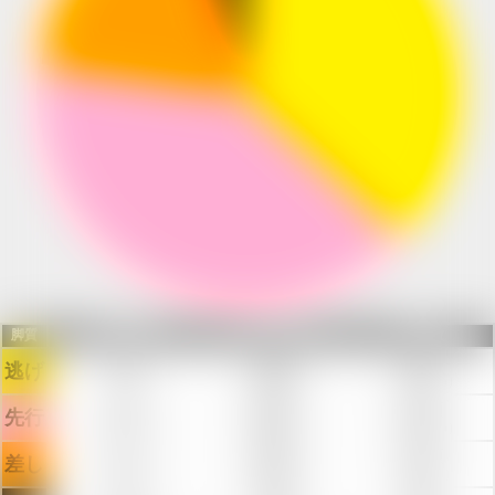
脚質
総出走頭数
3着以内頭数
1着頭数
168頭
66頭
逃げ
543頭
（30.939%）
（12.154%）
690頭
244頭
先行
1815頭
（38.016%）
（13.443%）
496頭
147頭
差し
2417頭
（20.521%）
（6.081%）