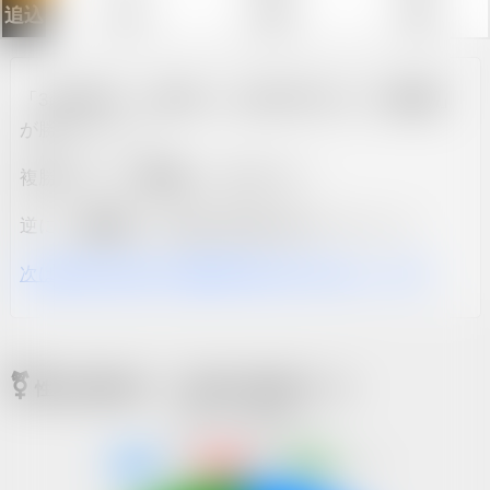
112頭
31頭
追込
2110頭
（5.308%）
（1.469%）
「3歳未勝利」の脚質による競馬予想では「
先行馬
」
が勝つでしょう。
複勝率では「
先行馬
」に注目です！
逆に「
追込馬
」は活躍に期待出来ないでしょう。
次は性別の分析での競馬予想も見てみましょう▼
⚧
性別の同条件レース過去10年統計データ