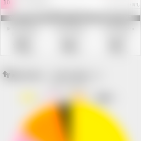
10
ピーチマカロン
牝馬
/
関西所属
/
鹿毛
調教師：大根田 裕之
2025年03月30日
2025年03月09日
2024年12月15日
3歳1勝
3歳1勝
寒椿賞
阪神 ダート 1200m
阪神 ダート 1400m
中京 ダート 1400m
曇 良 8枠 16番
晴 良 1枠 2番
晴 良 3枠 3番
騎手不明
小沢 大仁
水口 優也
11着
10着
6着
/16頭
/16頭
/7頭
1:14.3 (追込)
1:27.5 (差し)
1:26.7 (追込)
👣
脚質の同条件レース過去10年統計データ