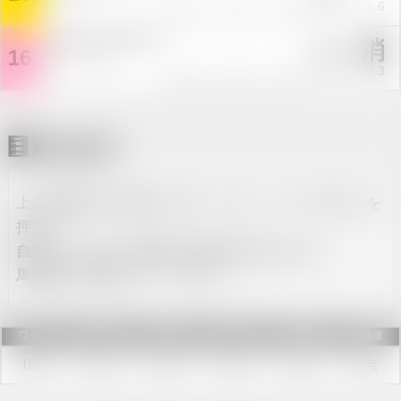
31.6
87.8倍
軸
紐
穴
グリーンライズ
消
16
16
原田 和真
17.3
91.8倍
軸
紐
穴
🧮
馬券点数計算
上の競馬予想一覧表の「軸」「紐」「穴」のボタンを
押すと
自動でそれぞれの券種の点数が表示されます。
馬券購入の参考にしてください。
ワイド
枠連
馬連
馬単
三連複
三連単
0点
0点
0点
0点
0点
0点