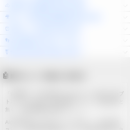
🐴 最新の出走馬情報で勝ち馬を発見
🎥 オススメ競馬予想参考動画で動きを分析
⏰ 過去レースの結果で傾向を分析
👣 あの脚質の馬に注目してみると…
⚧ 性別の10年分析で他を出し抜け！
🤖
競馬AIによる「青梅特別」競馬予想
「青梅特別」で最も期待できるのは《
ショウナンカブ
ト
》です。次点は《
ロミオボス
》です。人気は意外と
無く、単勝や複勝も考慮しましょう。
AIの競馬予想と人気がズレているのが、《
ロミオボ