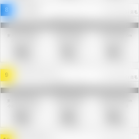
8
ロミオボス
牡馬
/
関東所属
/
栗毛
調教師：加藤 征弘
2024年11月16日
2024年10月06日
2024年05月25日
3歳以上2勝
3歳以上2勝
4歳以上2勝
東京 ダート 1400m
東京 ダート 1600m
東京 ダート 1600m
曇 良 5枠 10番
曇 重 4枠 8番
晴 良 3枠 5番
西村 淳也
西村 淳也
横山 武史
10着
7着
8着
/16頭
/16頭
/16頭
1:26.0 (追込)
1:36.8 (先行)
1:37.1 (差し)
9
ジャスパージェット
牡馬
/
関西所属
/
鹿毛
調教師：森 秀行
2025年02月02日
2024年04月27日
2024年03月24日
4歳以上2勝
4歳以上2勝
4歳以上2勝
東京 ダート 1400m
京都 ダート 1400m
阪神 ダート 1200m
小雨 稍重 6枠 11番
曇 良 1枠 1番
曇 不良 4枠 7番
西村 淳也
騎手不明
西塚 洸二
15着
13着
15着
/16頭
/16頭
/15頭
1:26.8 (差し)
1:26.0 (追込)
1:12.7 (追込)