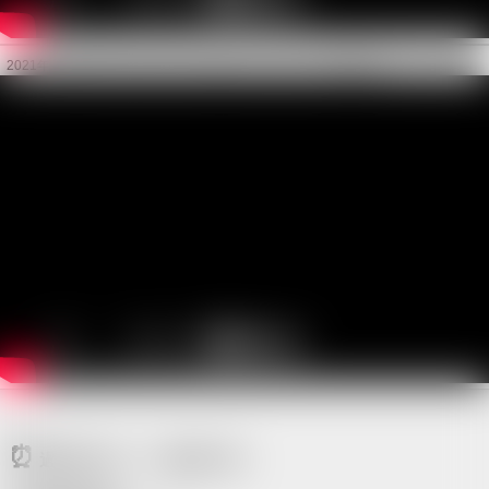
2021年 シルクロードステークス（GⅢ） | シヴァージ | JRA公式
⏰
過去5年のレース結果一覧