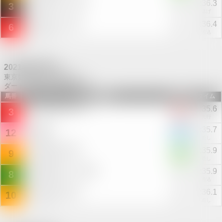
ユイノチャッキー
4
1:36.3
3
吉田 豊
1人気
逃げ
スイートフィル
5
1:36.4
6
菅原 明良
4人気
追込
2021年6月19日
東京競馬場 9R 青梅特別
ダート 1600m 12頭 小雨 重
馬番
馬名・騎手名
着順
タイム
ウインドジャマー
1
1:35.6
3
Ｃ．ルメール
1人気
先行
ヨンク
2
1:35.7
12
江田 照男
8人気
差し
バイシュラバナ
3
1:35.9
9
田辺 裕信
6人気
差し
フレイムウィングス
4
1:35.9
8
戸崎 圭太
2人気
追込
サトノワールド
5
1:36.1
10
三浦 皇成
3人気
差し