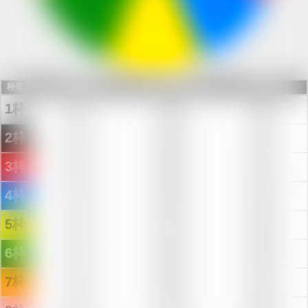
枠番
総出走頭数
3着以内頭数
1着頭数
269頭
86頭
1枠
1808頭
（14.878%）
（4.756%）
350頭
110頭
2枠
1906頭
（18.363%）
（5.771%）
368頭
127頭
3枠
2002頭
（18.381%）
（6.343%）
395頭
132頭
4枠
2070頭
（19.082%）
（6.376%）
446頭
144頭
5枠
2116頭
（21.077%）
（6.805%）
486頭
163頭
6枠
2157頭
（22.531%）
（7.556%）
459頭
161頭
7枠
2182頭
（21.035%）
（7.378%）
544頭
184頭