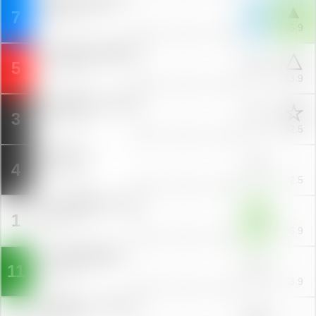
オウギノカナメ
▲
2
7
北村 友一
65.9
7.5倍
軸
紐
穴
マンダリンボレロ
△
6
5
北村 宏司
63.9
11.8倍
軸
紐
穴
プルナチャンドラ
☆
5
3
横山 和生
62.5
9.6倍
軸
紐
穴
オソルノ
4
4
菅原 明良
62.5
8.5倍
軸
紐
穴
ウィズザドリーム
3
1
斎藤 新
56.9
7.9倍
軸
紐
穴
トーホウキザン
6
11
騎手不明
53.9
11.8倍
軸
紐
穴
サイモンソーラン