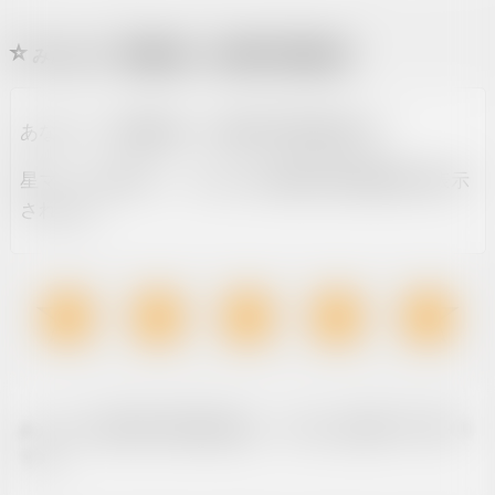
⭐
みんなの「青梅特別」AI競馬予想期待度
あなたの「青梅特別」AI競馬予想期待度は？
星マークを押すと、みんなのAI競馬予想期待度が表示
されます。
★
★
★
★
★
みんなのAI競馬予想期待度は、123人の投票で平均4.5
です。