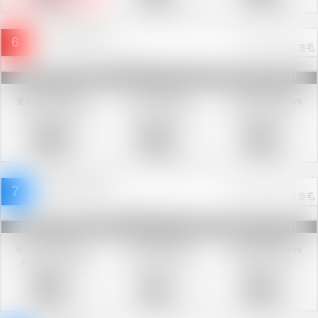
1:53.7 (差し)
1:55.0 (差し)
1:54.9 (先行)
6
テンクウジョー
牡馬
/
関東所属
/
鹿毛
調教師：小西 一男
2025年04月26日
2025年02月23日
2024年10月06日
4歳以上2勝
大島特別
3歳以上2勝
東京 ダート 1600m
東京 ダート 1400m
東京 ダート 1600m
小雨 稍重 1枠 1番
曇 良 2枠 2番
曇 重 2枠 3番
田辺 裕信
田辺 裕信
田辺 裕信
14着
12着
5着
/16頭
/14頭
/16頭
1:39.3 (差し)
1:27.1 (差し)
1:36.5 (差し)
7
オウギノカナメ
牡馬
/
関東所属
/
青鹿毛
調教師：高木 登
2025年01月11日
2024年12月15日
2024年11月10日
初凪賞
小倉山特別
福島放送賞
中山 ダート 1800m
京都 ダート 1800m
福島 ダート 1700m
晴 稍重 7枠 13番
晴 良 6枠 7番
晴 良 6枠 11番
菅原 明良
Ｃ．ルメール
丹内 祐次
9着
7着
6着
/16頭
/11頭
/15頭
1:55.0 (差し)
1:54.1 (差し)
1:46.8 (先行)