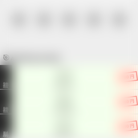
★
★
★
★
★
🎯
AI競馬予想の的中馬券
260 円
7
オウギノカナメ
360 円
5
マンダリンボレロ
590 円
7
オウギノカナメ