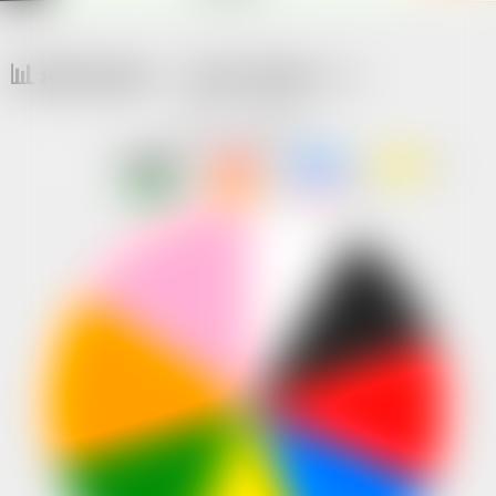
📊
枠番の同条件レース過去10年統計データ