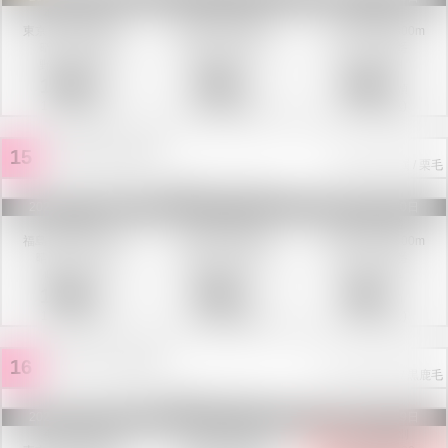
4歳以上2勝
4歳以上2勝
濃尾特別
東京 ダート 1600m
阪神 ダート 1400m
中京 ダート 1800m
晴 重 3枠 3番
曇 良 3枠 6番
晴 良 4枠 8番
野中 悠太郎
西塚 洸二
秋山 稔樹
13着
12着
16着
/14頭
/16頭
/16頭
1:38.9 (追込)
1:26.0 (差し)
1:55.6 (追込)
15
ビターゼノビア
牝馬
/
関東所属
/
栗毛
調教師：手塚 貴久
2025年04月27日
2025年01月25日
2024年11月10日
尾瀬特別
4歳以上2勝
3歳以上2勝
福島 ダート 1700m
中京 ダート 1400m
東京 ダート 1400m
晴 良 7枠 12番
晴 良 8枠 15番
曇 良 4枠 4番
嶋田 純次
嶋田 純次
内田 博幸
10着
15着
6着
/15頭
/16頭
/12頭
1:47.9 (差し)
1:26.0 (追込)
1:26.5 (差し)
16
グリーンライズ
セン馬
/
関東所属
/
黒鹿毛
調教師：和田 雄二
2025年02月15日
2025年01月05日
2024年07月19日
4歳以上2勝
4歳以上2勝
九十九里特別