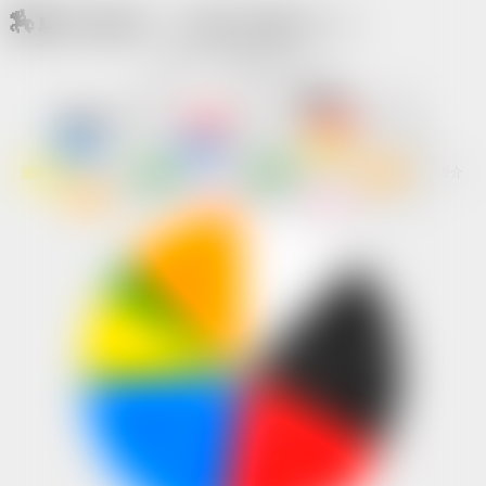
🏇
騎手の同条件レース過去10年統計データ