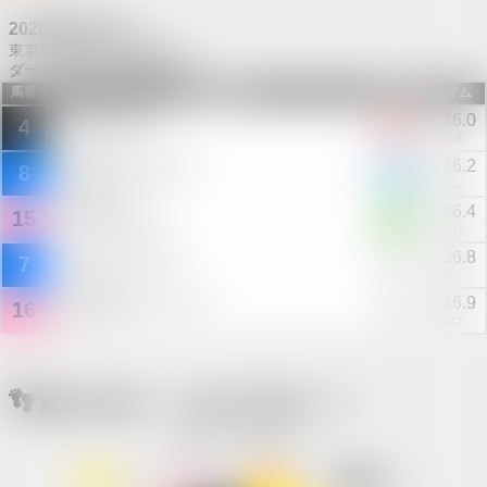
2020年6月21日
東京競馬場 9R 青梅特別
ダート 1600m 16頭 曇 稍重
馬番
馬名・騎手名
着順
タイム
ソルドラード
1
1:36.0
4
Ｃ．ルメール
1人気
追込
ボンディマンシュ
2
1:36.2
8
津村 明秀
4人気
差し
サルサレイア
3
1:36.4
15
Ｍ．デムーロ
3人気
先行
ニシノアメイズ
4
1:36.8
7
和田 竜二
7人気
差し
レオアルティメット
5
1:36.9
16
酒井 学
11人気
逃げ
👣
脚質の同条件レース過去10年統計データ