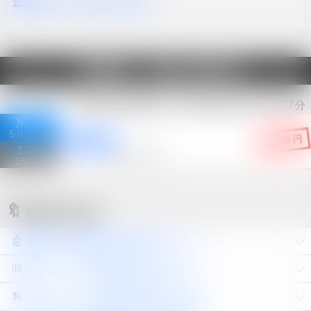
最新のレースはコチラから
「
青梅特別
」
の無料AI競馬予想
競馬予想の更新日：
2025年5月18日 17時27分
東京
5月18日
1,210 円
青梅特別
10R
ダート
1600m
16頭
15:00
🔖
競馬予想の目次
🤖 競馬AIの競馬予想を0円でゲット！
📊 勝っている馬の枠番は○番だった
🏇 このレースが得意な騎手はあの人