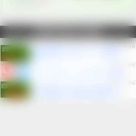
収める傾向があります。
📚 最新の
競馬予想上達記事
2026年5月21日
2026年最新版！日本ダービーを徹底分
析！！
2026年3月19日
「オリジンAI」と「ウェーブAI」の違い
2025年12月25日
2025年最新版！有馬記念を徹底分析！！