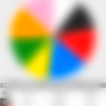
枠番
総出走頭数
3着以内頭数
1着頭数
165頭
49頭
1枠
769頭
（21.456%）
（6.371%）
168頭
58頭
2枠
802頭
（20.947%）
（7.231%）