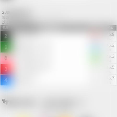
2020年5月23日
東京競馬場 9R カーネーションカップ
芝 1800m 8頭 晴 良
馬番
馬名・騎手名
着順
タイム
パラスアテナ
1
1:45.9
2
武 豊
2人気
差し
セイウンヴィーナス
2
1:46.2
6
田辺 裕信
3人気
先行
カトゥルスフェリス
3
1:46.2
8
Ｃ．ルメール
1人気
追込
スパングルドスター
4
1:46.5
3
Ｍ．デムーロ
4人気
差し
カインドリー
5
1:46.7
4
和田 竜二
5人気
先行
👣
脚質の同条件レース過去10年統計データ