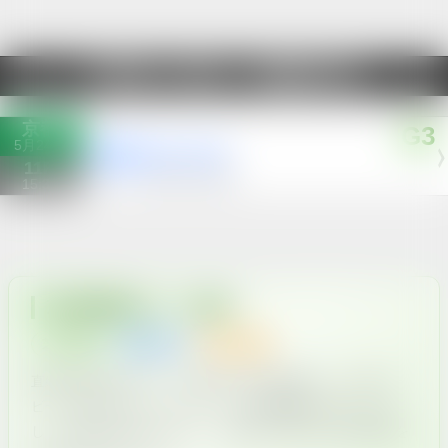
🏁 競馬AIの要注目！
重賞競馬予想
京都
G3
5月24日
平安ステークス
11R
ダート
1900m
16頭
15:35
東京競馬場のコース傾向
芝・左回り
直線 526m
差し〜追込
直線が約526mと長く、末脚の切れ味が重要です。日本ダー
ビーや天皇賞（秋）など大レースが多数開催されます。差
し・追い込みが決まりやすく、瞬発力に優れた馬が好成績を