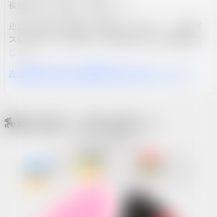
複勝率が高い枠番も「
4枠
」です。
逆に最も不利な枠番は「
5枠
」になります。《
クライ
スレリアーナ
》は5枠となり枠番で考えると期待薄で
しょう。
次は騎手の分析での競馬予想も見てみましょう▼
🏇
騎手の同条件レース過去10年統計データ