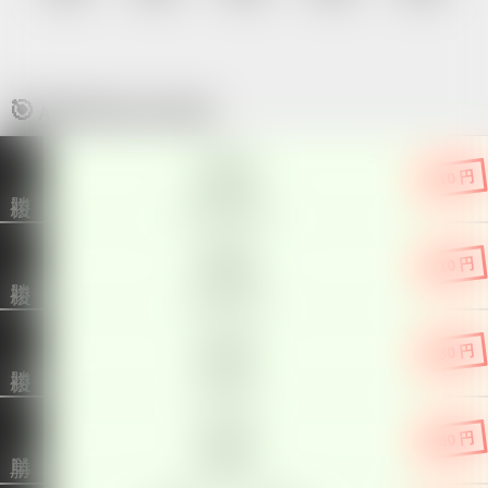
🎯
AI競馬予想の的中馬券
110 円
5
クライスレリアーナ
110 円
9
エストゥペンダ
130 円
7
ジョスラン
560 円
7
ジョスラン