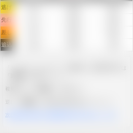
203頭
80頭
逃げ
658頭
（30.851%）
（12.158%）
640頭
216頭
先行
1961頭
（32.636%）
（11.014%）
624頭
201頭
差し
2564頭
（24.336%）
（7.839%）
257頭
77頭
追込
2338頭
（10.992%）
（3.293%）
「カーネーションカップ」の脚質による競馬予想では
「
逃げ馬
」が勝つでしょう。
複勝率では「
先行馬
」に注目です！
逆に「
追込馬
」は活躍に期待出来ないでしょう。
次は性別の分析での競馬予想も見てみましょう▼