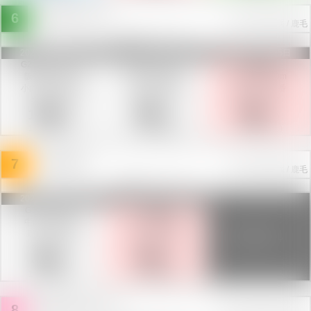
6
マイエレメント
牝馬
/
関西所属
/
鹿毛
調教師：福永 祐一
2025年03月02日
2024年10月26日
2024年08月25日
G2 チューリップ
G3 アルテミスＳ
2歳新馬
阪神 芝 1600m
東京 芝 1600m
新潟 芝 1600m
小雨 良 8枠 14番
曇 良 3枠 3番
曇 良 5枠 10番
坂井 瑠星
横山 武史
横山 武史
11着
5着
1着
/14頭
/11頭
/17頭
1:34.8 (差し)
1:34.0 (追込)
1:34.9 (差し)
7
ジョスラン
牝馬
/
関東所属
/
鹿毛
調教師：鹿戸 雄一
2025年03月22日
2024年12月21日
G3 フラワーＣ
2歳新馬
中山 芝 1800m
中山 芝 1800m
晴 良 4枠 7番
晴 良 3枠 5番
前前前走 無し
横山 武史
横山 武史
4着
1着
/16頭
/16頭
1:48.5 (差し)
1:51.2 (逃げ)
8
ルナルーチェット