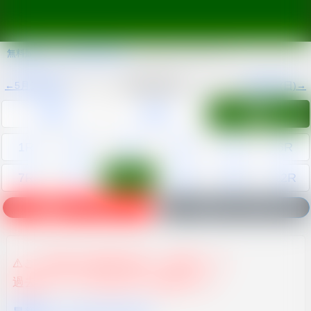
無料競馬AI
無料AI競馬予想
カーネーションカップ
5月24日(土)
←5月18日(日)
5月25日(日)→
東京
京都
新潟
1R
2R
3R
4R
5R
6R
9R
7R
8R
10R
11R
12R
オリジンAI
ウェーブAI
⚠️この記事のAI競馬予想は「2025年」の
過去のレースになるのでご注意下さい。