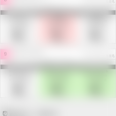
牝馬
/
関東所属
/
黒鹿毛
調教師：国枝 栄
2025年04月12日
2025年03月09日
2025年02月16日
G2 ＮＺＴ
3歳未勝利
3歳未勝利
中山 芝 1600m
中山 芝 1600m
東京 芝 1800m
晴 良 3枠 4番
晴 稍重 1枠 1番
晴 良 4枠 7番
横山 武史
菅原 明良
菅原 明良
9着
1着
4着
/14頭
/16頭
/16頭
1:33.4 (差し)
1:35.0 (逃げ)
1:47.0 (先行)
9
エストゥペンダ
牝馬
/
関東所属
/
青鹿毛
調教師：高柳 瑞樹
2025年04月27日
2025年02月15日
2025年01月12日
G2 フローラＳ
G3 クイーンＣ
G3 フェアリーＳ
東京 芝 2000m
東京 芝 1600m
中山 芝 1600m
晴 良 8枠 18番
晴 良 8枠 13番
曇 良 6枠 11番
三浦 皇成
三浦 皇成
三浦 皇成
4着
3着
3着
/18頭
/14頭
/16頭
1:58.9 (逃げ)
1:32.8 (追込)
1:33.4 (追込)
⏰
過去5年のレース結果一覧