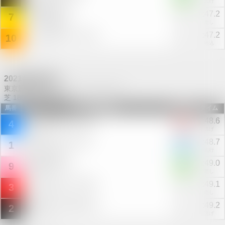
池添 謙一
2人気
先行
モカフラワー
4
1:47.2
7
石川 裕紀人
4人気
差し
シンシアウィッシュ
5
1:47.2
10
Ｄ．レーン
1人気
追込
2021年5月22日
東京競馬場 9R カーネーションカップ
芝 1800m 9頭 曇 良
馬番
馬名・騎手名
着順
タイム
メイサウザンアワー
1
1:48.6
4
石橋 脩
1人気
逃げ
クリーンスイープ
2
1:48.7
1
横山 武史
3人気
先行
カナリキケン
3
1:49.0
9
吉田 豊
7人気
差し
スノーハレーション
4
1:49.1
3
丸山 元気
6人気
差し
スウィートブルーム
5
1:49.2
2
柴田 大知
2人気
逃げ