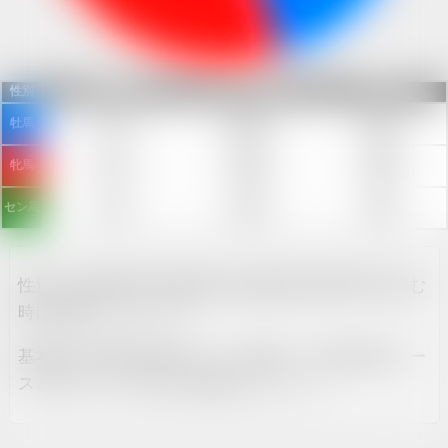
性別
総出走頭数
3着以内頭数
1着頭数
981頭
326頭
3873頭
牡馬
（25.329%）
（8.417%）
706頭
240頭
3395頭
牝馬
（20.795%）
（7.069%）
37頭
8頭
253頭
セン馬
（14.624%）
（3.162%）
性別での競馬予想は優劣分析は最後の競馬予想に悩む
時に参考にしましょう。
基本的に牡馬が有利なので、牝馬とセン馬が他のレー
スと比べてどうなのかを検討しましょう。