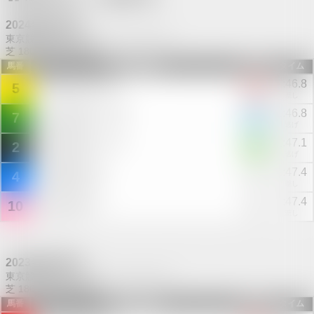
2024年5月18日
東京競馬場 9R カーネーションカップ
芝 1800m 11頭 晴 良
馬番
馬名・騎手名
着順
タイム
カンティアーモ
1
1:46.8
5
Ｃ．ルメール
1人気
差し
ニューステソーロ
2
1:46.8
7
菅原 明良
4人気
逃げ
メルトユアハート
3
1:47.1
2
横山 和生
3人気
逃げ
レッセパッセ
4
1:47.4
4
津村 明秀
11人気
差し
トレミニョン
5
1:47.4
10
横山 武史
6人気
差し
2023年5月20日
東京競馬場 9R カーネーションカップ
芝 1800m 13頭 曇 良
馬番
馬名・騎手名
着順
タイム