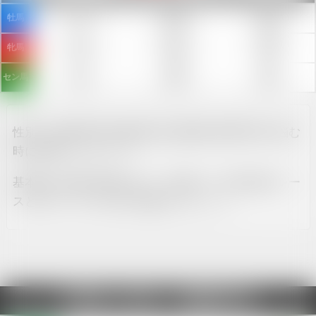
849頭
291頭
3237頭
牡馬
（26.227%）
（8.989%）
501頭
158頭
2500頭
牝馬
（20.04%）
（6.32%）
25頭
9頭
193頭
セン馬
（12.953%）
（4.663%）
性別での競馬予想は優劣分析は最後の競馬予想に悩む
時に参考にしましょう。
基本的に牡馬が有利なので、牝馬とセン馬が他のレー
スと比べてどうなのかを検討しましょう。
🏁 競馬AIの要注目！
重賞競馬予想