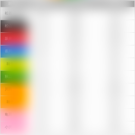
騎手名
総騎乗回数
3着以内回数
1着回数
24回
7回
148回
松若 風馬
（16.216%）
（4.729%）
78回
31回
221回
松山 弘平
（35.294%）
（14.027%）
41回
16回
119回
坂井 瑠星
（34.453%）
（13.445%）
2回
0回
38回
長岡 禎仁
（5.263%）
（0.0%）
0回
0回
0回
騎手不明
（0%）
（0%）
6回
0回
33回
秋山 稔樹
（18.181%）
（0.0%）
99回
50回
157回
川田 将雅
（63.057%）
（31.847%）
3回
0回
16回
騎手不明
（18.75%）
（0.0%）
5回
0回
55回
亀田 温心
（9.09%）
（0.0%）
6回
3回
61回
小沢 大仁
（9.836%）
（4.918%）