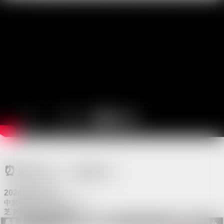
⏰
過去5年のレース結果一覧
2024年8月10日
中京競馬場 9R 木曽川特別
芝 2000m 11頭 晴 良
馬番
馬名・騎手名
着順
タイム