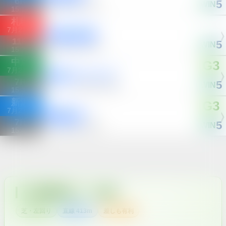
6R
5
芝
1600m
11頭
WIN
15:10
札幌
7月27日
札幌日経賞
11R
5
芝
2600m
10頭
WIN
15:25
中京
G3
7月27日
東海ステークス
7R
5
ダート
1400m
16頭
WIN
15:35
新潟
G3
7月27日
関屋記念
7R
5
芝
1600m
18頭
WIN
15:45
中京競馬場のコース傾向
芝・左回り
直線 413m
差しも有利