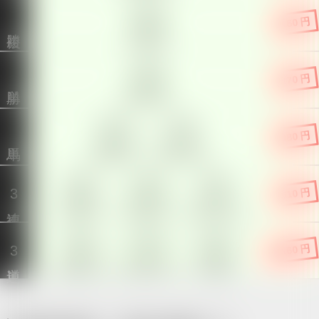
160 円
2
シャハザマーン
270 円
3
ヤングスカーレット
480 円
＞
3
7
ヤングスカーレット
ヴァリディシームス
610 円
3連複
－
－
2
3
7
シャハザマーン
ヤングスカーレット
ヴァリディシームス
2,160 円
3連単
＞
＞
3
7
2
ヤングスカーレット
ヴァリディシームス
シャハザマーン