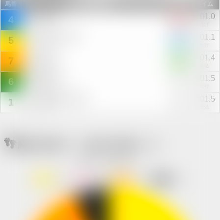
馬番
馬名・騎手名
着順
タイム
ベレヌス
1
2:01.0
4
西村 淳也
4人気
逃げ
リトミカメンテ
2
2:01.1
5
北村 友一
2人気
先行
カリンカ
3
2:01.4
7
団野 大成
5人気
追込
アルサトワ
4
2:01.5
6
幸 英明
1人気
先行
オールザワールド
5
2:01.5
1
松山 弘平
3人気
追込
👣
脚質の同条件レース過去10年統計データ