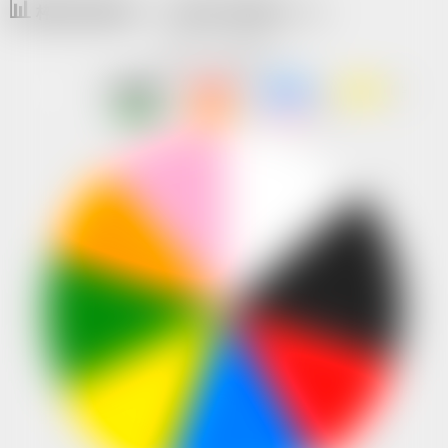
📊
枠番の同条件レース過去10年統計データ