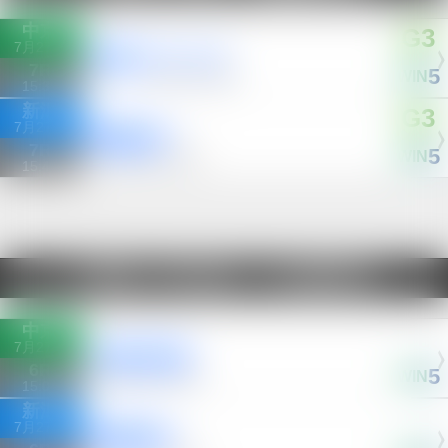
中京
G3
7月27日
東海ステークス
7R
5
ダート
1400m
16頭
WIN
15:35
新潟
G3
7月27日
関屋記念
7R
5
芝
1600m
18頭
WIN
15:45
💴 競馬AIで夢を掴め！
WIN5競馬予想
中京
7月27日
木曽川特別
6R
5
芝
2000m
10頭
WIN
15:01
新潟
7月27日
豊栄特別