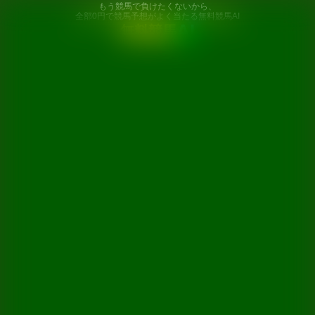
もう競馬で負けたくないから、
全部0円で競馬予想がよく当たる無料競馬AI
AI
無料競馬