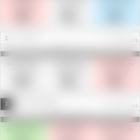
晴 良 5枠 5番
晴 良 7枠 11番
晴 不良 1枠 1番
川田 将雅
松若 風馬
Ａ．シュタルケ
1着
5着
2着
/8頭
/14頭
/10頭
1:48.4 (先行)
1:52.1 (追込)
1:50.3 (差し)
2
レーウィン
セン馬
/
関西所属
/
栗毛
調教師：上村 洋行
2025年05月17日
2025年04月13日
2025年02月02日
上賀茂Ｓ
梅田Ｓ
天ケ瀬特別
京都 ダート 1800m
阪神 ダート 1800m
京都 ダート 1800m
晴 不良 4枠 8番
雨 稍重 8枠 16番
曇 稍重 6枠 6番
岩田 康誠
岩田 康誠
岩田 康誠
12着
5着
1着
/16頭
/16頭
/10頭
1:51.1 (差し)
1:54.1 (先行)
1:53.1 (先行)
3
メイショウソウタ
牡馬
/
関西所属
/
鹿毛
調教師：岡田 稲男
2025年06月22日
2025年06月01日
2025年03月09日
姫路Ｓ
與杼特別
4歳以上1勝
阪神 ダート 1800m
京都 ダート 1800m
阪神 ダート 1800m
晴 良 4枠 7番
晴 良 3枠 3番
晴 良 8枠 11番