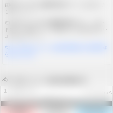
複勝率が高い騎手も
騎手不明
騎手です。軸に選んで
も良いでしょう。
逆に期待できない騎手は
騎手不明
騎手です。《
ポッ
ドロゴ
》に騎乗します。好材料がない場合は買わない
ほうが良いでしょう。
次は「三河ステークス」出走馬の情報も見て競馬予想
をしましょう▼
🐴
「三河ステークス」出走馬の基本情報一覧
1
ホルトバージ
牡馬
/
関西所属
/
鹿毛
調教師：寺島 良
2025年07月20日
2025年06月01日
2025年05月17日
不知火特別
與杼特別
4歳以上2勝
小倉 芝 1800m
京都 ダート 1800m
京都 ダート 1800m