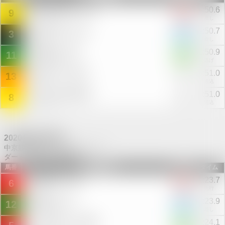
マテンロウスパーク
1
1:50.6
9
柴山 雄一
1人気
差し
ヴォワドアンジェ
2
1:50.7
3
浜中 俊
2人気
差し
スズカパンサー
3
1:50.9
11
小崎 綾也
10人気
逃げ
ホッコーライデン
4
1:51.0
13
原 優介
7人気
追込
メイショウヨカゼ
5
1:51.0
8
西村 淳也
12人気
追込
2020年12月20日
中京競馬場 11R 三河ステークス
ダート 1400m 16頭 晴 良
馬番
馬名・騎手名
着順
タイム
ベルダーイメル
1
1:23.7
6
吉田 隼人
1人気
先行
ロジヒューズ
2
1:23.9
12
菅原 明良
7人気
差し
メイショウベンガル
3
1:24.1