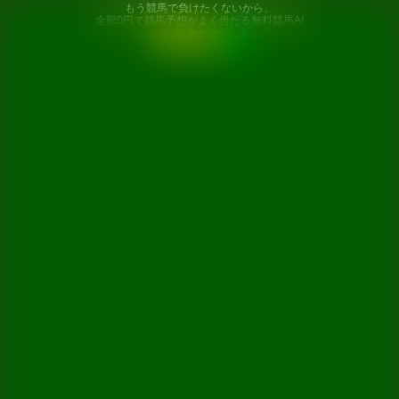
もう競馬で負けたくないから、
全部0円で競馬予想がよく当たる無料競馬AI
AI
無料競馬