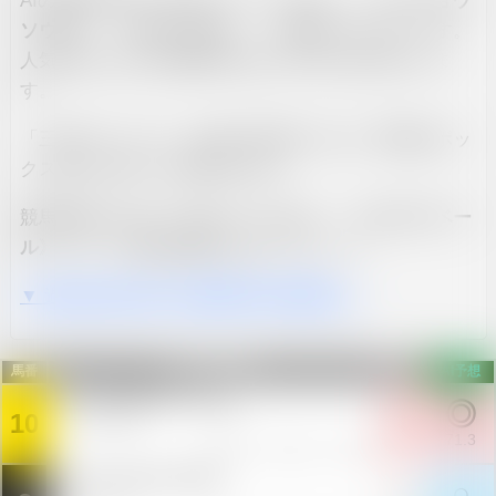
AIの競馬予想と人気がズレているのが、《
メイショウ
ソウタ
》、《
ポッドロゴ
》、《
ホルトバージ
》です。
人気を信じるのか競馬AIを信じるのかはお任せしま
す。
「三河ステークス」は強い馬が多いため、馬券はボッ
クス買いが良いかも知れません。
競馬予想から外して良さそうなのは、《
エメヴィベー
ル
》です。今回は活躍できないでしょう。
▼ 過去10年分析での競馬予想で勝率が…
馬番
馬名・騎手名
人気
AI予想
ペンナヴェローチェ
◎
1
10
川田 将雅
71.3
5.2倍
軸
紐
穴
メイショウソウタ
○