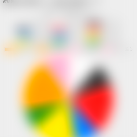
🏇
騎手の同条件レース過去10年統計データ