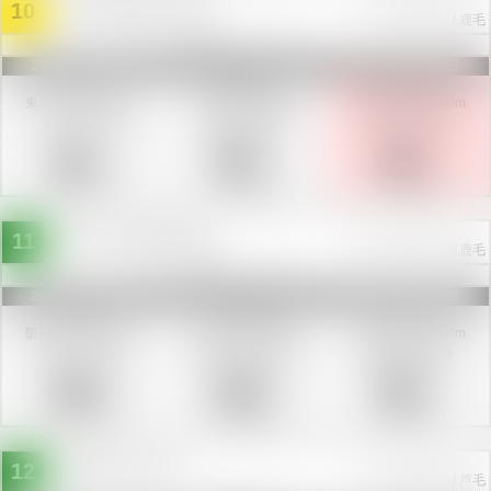
10
ペンナヴェローチェ
牡馬
/
関西所属
/
鹿毛
調教師：須貝 尚介
2025年05月25日
2025年04月26日
2025年04月06日
丹沢Ｓ
観月橋Ｓ
4歳以上2勝
東京 ダート 2100m
京都 ダート 1900m
阪神 ダート 1800m
曇 重 2枠 4番
晴 良 6枠 7番
晴 良 3枠 3番
Ｃ．ルメール
岩田 望来
岩田 望来
4着
5着
1着
/16頭
/12頭
/10頭
2:08.1 (差し)
1:58.7 (差し)
1:53.5 (先行)
11
メイショウコガシラ
牡馬
/
関西所属
/
黒鹿毛
調教師：本田 優
2025年06月22日
2025年05月17日
2025年02月16日
姫路Ｓ
上賀茂Ｓ
北山Ｓ
阪神 ダート 1800m
京都 ダート 1800m
京都 ダート 1800m
晴 良 1枠 2番
晴 不良 8枠 15番
曇 稍重 6枠 8番
角田 大和
田口 貫太
田口 貫太
12着
13着
9着
/16頭
/16頭
/13頭
1:54.5 (差し)
1:51.4 (差し)
1:52.9 (差し)
12
エメヴィベール
牡馬
/
関西所属
/
芦毛