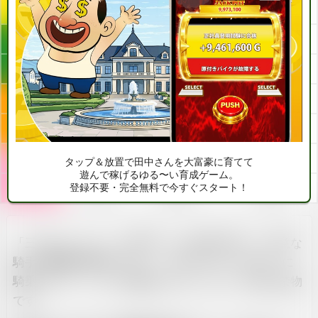
78回
32回
143回
川田 将雅
（54.545%）
（22.377%）
22回
4回
120回
中井 裕二
（18.333%）
（3.333%）
18回
3回
144回
国分 優作
（12.5%）
（2.083%）
0回
0回
0回
騎手不明
（0%）
（0%）
3回
3回
4回
騎手不明
（75.0%）
（75.0%）
14回
4回
59回
騎手不明
タップ＆放置で田中さんを大富豪に育てて
（23.728%）
（6.779%）
遊んで稼げるゆる〜い育成ゲーム。
21回
6回
130回
登録不要・完全無料で今すぐスタート！
亀田 温心
（16.153%）
（4.615%）
「三河ステークス」の騎手による競馬予想で、得意な
騎手は
騎手不明
騎手です。《
ホークフィールド
》に
騎乗します。しかし経験数が少ないため、過信は禁物
です。