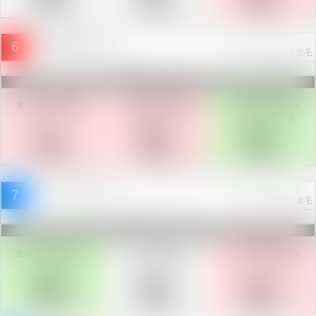
1:38.1 (差し)
1:54.2 (先行)
1:55.6 (先行)
6
アルゴナヴィス
牡馬
/
関西所属
/
黒鹿毛
調教師：池江 泰寿
2025年05月24日
2025年05月03日
2025年03月29日
4歳以上2勝
4歳以上1勝
4歳以上1勝
東京 ダート 1600m
新潟 ダート 1800m
中京 ダート 1800m
曇 良 3枠 4番
晴 稍重 7枠 8番
晴 稍重 6枠 10番
Ｄ．レーン
荻野 極
鮫島 克駿
1着
1着
3着
/14頭
/11頭
/14頭
1:37.4 (先行)
1:54.5 (先行)
1:53.1 (先行)
7
ニューバラード
牡馬
/
関東所属
/
鹿毛
調教師：尾関 知人
2025年03月16日
2025年02月22日
2024年12月15日
甲南Ｓ
金蹄Ｓ
香取特別
阪神 ダート 2000m
東京 ダート 2100m
中山 ダート 2400m
雨 重 4枠 6番
晴 良 5枠 5番
晴 良 7枠 12番
鮫島 克駿
横山 武史
Ｔ．マーカンド
3着
10着
1着
/15頭
/12頭
/14頭
2:07.0 (逃げ)
2:15.3 (差し)
2:35.0 (先行)