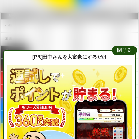
騎手名
総騎乗回数
3着以内回数
1着回数
20回
7回
109回
小崎 綾也
（18.348%）
（6.422%）
32回
10回
111回
岩田 康誠
（28.828%）
（9.009%）
30回
13回
閉じる
153回
菱田 裕二
（19.607%）
（8.496%）
[PR]田中さんを大富豪にするだけ
23回
6回
161回
小沢 大仁
（14.285%）
（3.726%）
45回
18回
111回
北村 友一
（40.54%）
（16.216%）
58回
20回
175回
団野 大成
（33.142%）
（11.428%）
53回
14回
211回
松若 風馬
（25.118%）
（6.635%）
20回
9回
177回
酒井 学
（11.299%）
（5.084%）
13回
1回
105回
国分 恭介
（12.38%）
（0.952%）