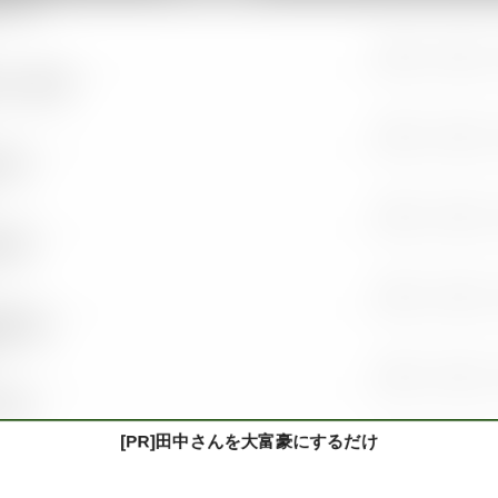
ープ
軸
紐
ーペリア
軸
紐
閉じ
[PR]田中さんを大富豪にするだけ
アン
軸
紐
ルマ
軸
紐
ヨウニ
軸
紐
ーケ
軸
紐
ンバット