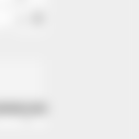
33.5
58.0倍
穴
消
12
17.2
41.3倍
穴
三連単
0点