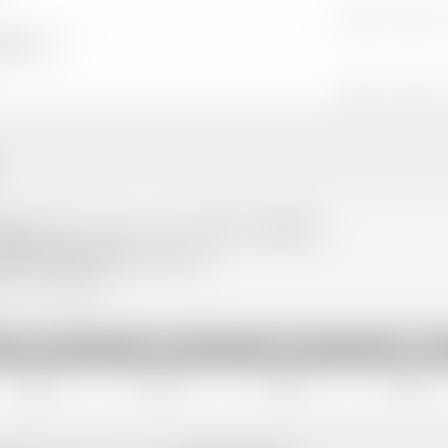
軸
紐
ザムーン
軸
紐
覧表の「軸」「紐」「穴」のボタンを押すと
の券種の点数が表示されます。
にしてください。
枠連
馬連
馬単
三連複
0点
0点
0点
0点