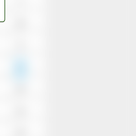
7
55.7
11.6倍
穴
10
53.3
15.8倍
穴
9
52.2
15.3倍
穴
2
50.4
5.7倍
穴
14
42.0
63.3倍
穴
11
37.2
24.8倍
穴
13