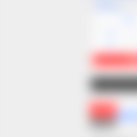
←8月10日(日)
中京
1R
7R
札幌
8月16日
報知杯
11R
ダート
15:25