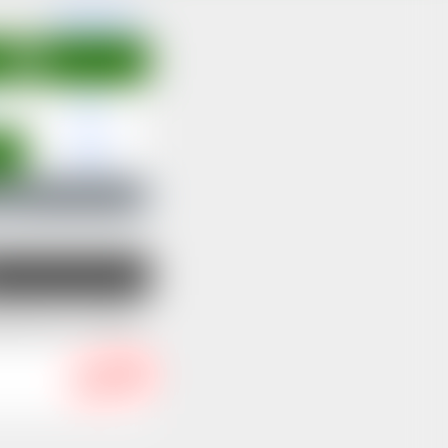
8月17日(日)→
札幌
6R
12R
AI
5年8月16日 17時25分
1,840 円