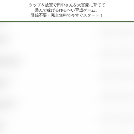
軸
紐
ナメ
軸
紐
ゴー
軸
紐
サックス
軸
紐
タップ＆放置で田中さんを大富豪に育てて
ンク
遊んで稼げるゆる〜い育成ゲーム。
登録不要・完全無料で今すぐスタート！
軸
紐
メリア
軸
紐
サ