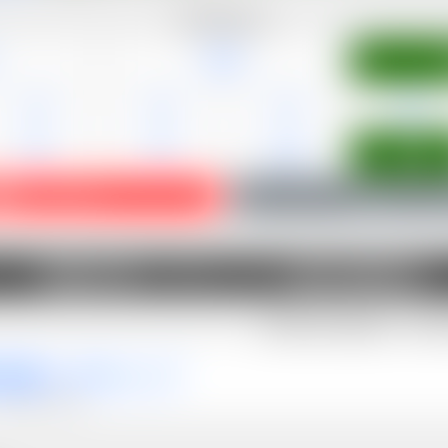
8月16日(土)
新潟
2R
3R
4R
5R
11R
8R
9R
10R
オリジンAI
ウェーブ
「
報知杯大雪ハンデキャップ
」
の無料AI競馬予想
競馬予想の更新日：
202
大雪ハンデキャップ
1700m
14頭