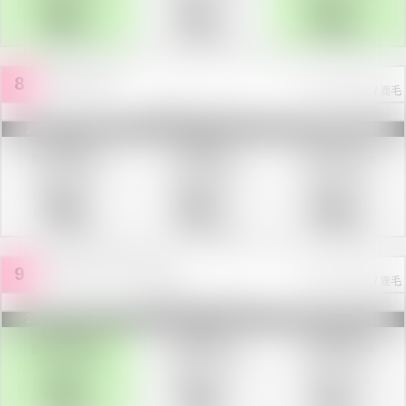
3着
7着
3着
/12頭
/10頭
/15頭
2:43.7 (差し)
2:02.1 (差し)
2:41.7 (先行)
8
アナレンマ
セン馬
/
関東所属
/
鹿毛
調教師：中舘 英二
2025年03月29日
2025年03月16日
2024年08月25日
仲春特別
岡崎特別
ＷＡＳＪ４
阪神 芝 1600m
中京 芝 1400m
札幌 芝 1800m
曇 良 2枠 2番
曇 重 2枠 2番
晴 良 5枠 8番
西塚 洸二
小崎 綾也
松山 弘平
8着
4着
11着
/8頭
/13頭
/14頭
1:34.5 (追込)
1:23.2 (追込)
1:48.5 (追込)
9
プレイリードリーム
牡馬
/
関西所属
/
鹿毛
調教師：安達 昭夫
2025年03月22日
2025年03月02日
2025年02月01日
4歳以上2勝
淡路特別
許波多特別
阪神 芝 2600m
阪神 芝 2200m
京都 芝 2400m
晴 良 8枠 9番
小雨 良 7枠 7番
曇 良 1枠 1番
和田 竜二
和田 竜二
Ｍ．デムーロ
3着
4着
7着
/9頭
/9頭
/10頭