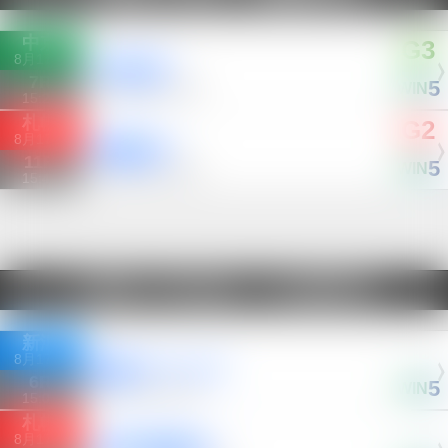
中京
G3
8月17日
中京記念
7R
5
芝
1600m
12頭
WIN
15:25
札幌
G2
8月17日
札幌記念
11R
5
芝
2000m
16頭
WIN
15:45
💴 競馬AIで夢を掴め！
WIN5競馬予想
新潟
8月17日
稲妻ステークス
6R
5
芝
1000m
11頭
WIN
15:00
札幌
8月17日