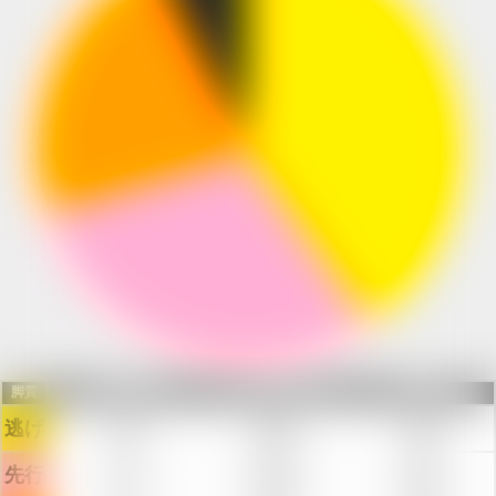
脚質
総出走頭数
3着以内頭数
1着頭数
35頭
15頭
逃げ
106頭
（33.018%）
（14.15%）
122頭
37頭
先行
341頭
（35.777%）
（10.85%）