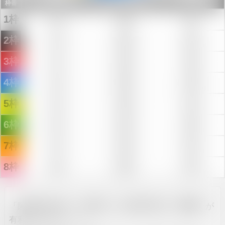
枠番
総出走頭数
3着以内頭数
1着頭数
33頭
9頭
1枠
120頭
（27.5%）
（7.5%）
29頭
10頭
2枠
128頭
（22.656%）
（7.812%）
33頭
10頭
3枠
134頭
（24.626%）
（7.462%）
38頭
16頭
4枠
149頭
（25.503%）
（10.738%）
28頭
11頭
5枠
156頭
（17.948%）
（7.051%）
33頭
10頭
6枠
168頭
（19.642%）
（5.952%）
43頭
12頭
7枠
193頭
（22.279%）
（6.217%）
45頭
17頭
8枠
196頭
（22.959%）
（8.673%）
「阿賀野川特別」の枠番による競馬予想は「
内枠
」が
有利になるでしょう。