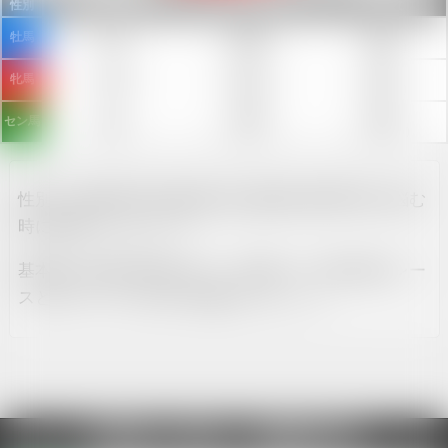
性別
総出走頭数
3着以内頭数
1着頭数
195頭
63頭
807頭
牡馬
（24.163%）
（7.806%）
67頭
22頭
348頭
牝馬
（19.252%）
（6.321%）
20頭
10頭
89頭
セン馬
（22.471%）
（11.235%）
性別での競馬予想は優劣分析は最後の競馬予想に悩む
時に参考にしましょう。
基本的に牡馬が有利なので、牝馬とセン馬が他のレー
スと比べてどうなのかを検討しましょう。
🏁 競馬AIの要注目！
重賞競馬予想