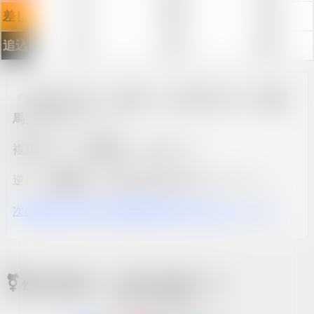
88頭
33頭
差し
422頭
（20.853%）
（7.819%）
37頭
10頭
追込
375頭
（9.866%）
（2.666%）
「阿賀野川特別」の脚質による競馬予想では「
逃げ
馬
」が勝つでしょう。
複勝率では「
先行馬
」に注目です！
逆に「
追込馬
」は活躍に期待出来ないでしょう。
次は性別の分析での競馬予想も見てみましょう▼
⚧
性別の同条件レース過去10年統計データ