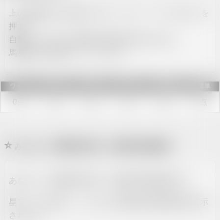
上の競馬予想一覧表の「軸」「紐」「穴」のボタンを
押すと
自動でそれぞれの券種の点数が表示されます。
馬券購入の参考にしてください。
ワイド
枠連
馬連
馬単
三連複
三連単
0点
0点
0点
0点
0点
0点
⭐
みんなの「阿賀野川特別」AI競馬予想期待度
あなたの「阿賀野川特別」AI競馬予想期待度は？
星マークを押すと、みんなのAI競馬予想期待度が表示
されます。