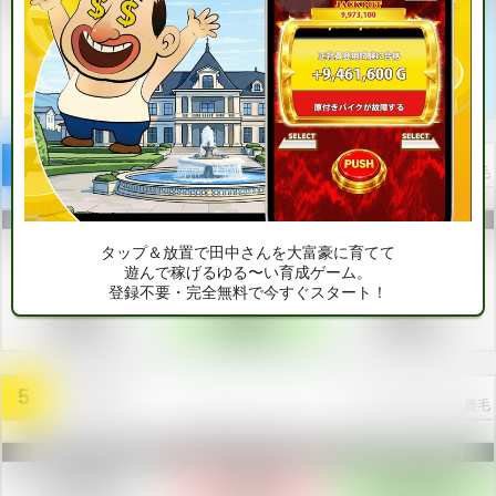
横手特別
アンバー特別
ウィナーズＣ
福島 ダート 1700m
地方 ダート 1200m
地方 ダート 1200m
晴 良 4枠 7番
晴 良 6枠 8番
晴 稍重 3枠 3番
柴田 大知
騎手不明
騎手不明
7着
2着
2着
/15頭
/12頭
/8頭
1:47.0 (追込)
1:14.1 (先行)
1:14.7 (先行)
4
ピンキープロミス
牡馬
/
関東所属
/
芦毛
調教師：畠山 吉宏
2025年06月08日
2025年05月11日
2025年04月13日
香港ＪＴ
4歳以上2勝
鹿野山特別
タップ＆放置で田中さんを大富豪に育てて
東京 芝 2000m
東京 芝 2000m
中山 芝 2000m
遊んで稼げるゆる〜い育成ゲーム。
晴 良 6枠 7番
晴 良 4枠 4番
雨 良 6枠 6番
登録不要・完全無料で今すぐスタート！
木幡 巧也
木幡 巧也
木幡 巧也
11着
3着
4着
/12頭
/5頭
/10頭
2:02.4 (差し)
2:02.0 (先行)
2:02.1 (先行)
5
アマキヒ
牡馬
/
関東所属
/
黒鹿毛
調教師：国枝 栄
2025年04月26日
2025年03月23日
2025年02月09日
G2 青葉賞
3歳1勝
ゆりかもめ賞
東京 芝 2400m
中山 芝 2000m
東京 芝 2400m