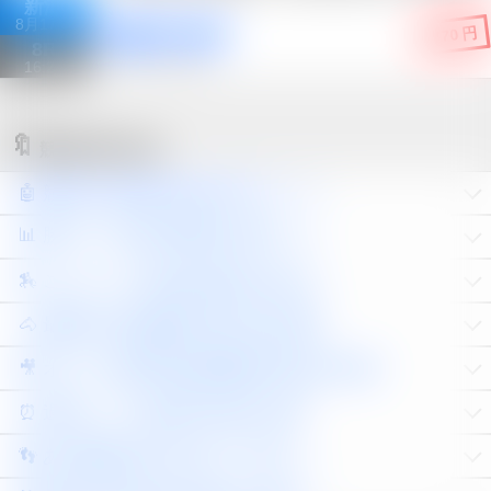
新潟
8月17日
770 円
阿賀野川特別
8R
芝
2200m
9頭
16:20
🔖
競馬予想の目次
🤖 競馬AIの競馬予想を0円でゲット！
📊 勝っている馬の枠番は○番だった
🏇 このレースが得意な騎手はあの人
🐴 最新の出走馬情報で勝ち馬を発見
🎥 オススメ競馬予想参考動画で動きを分析
⏰ 過去レースの結果で傾向を分析
👣 あの脚質の馬に注目してみると…