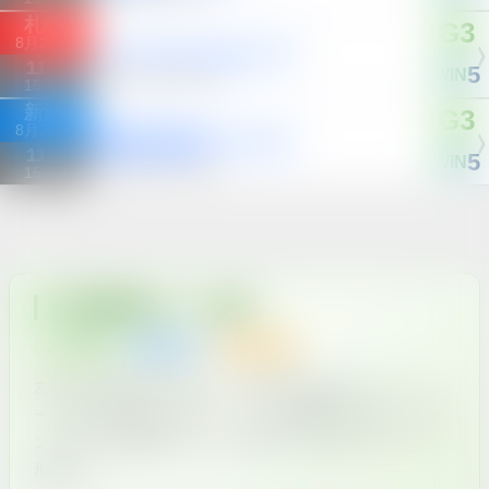
札幌
G3
8月24日
キーンランドカップ
11R
5
芝
1200m
16頭
WIN
15:35
新潟
G3
8月24日
新潟２歳ステークス
11R
5
芝
1600m
10頭
WIN
15:45
中京競馬場のコース傾向
芝・左回り
直線 413m
差しも有利
左回りで直線が約413mあり、最後に急坂があります。パワ
ーと持続力が求められるコースで、高松宮記念やチャンピオ
ンズカップが開催されます。芝は差しも決まりやすいコース
形態です。