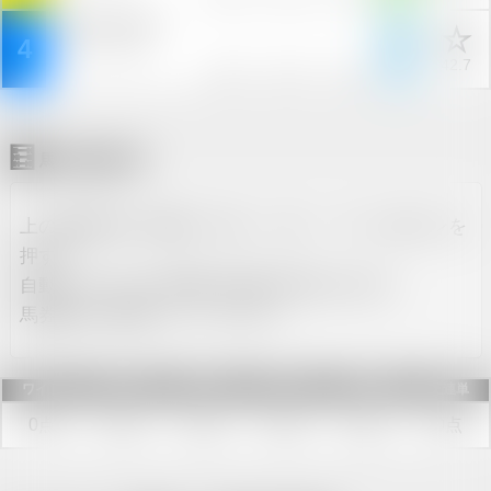
フィラーエ
☆
2
4
永島 まなみ
42.7
4.0倍
軸
紐
穴
🧮
馬券点数計算
上の競馬予想一覧表の「軸」「紐」「穴」のボタンを
押すと
自動でそれぞれの券種の点数が表示されます。
馬券購入の参考にしてください。
ワイド
枠連
馬連
馬単
三連複
三連単
0点
0点
0点
0点
0点
0点