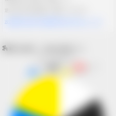
逆に最も不利な枠番は「
7枠
」になります。
次は騎手の分析での競馬予想も見てみましょう▼
🏇
騎手の同条件レース過去10年統計データ