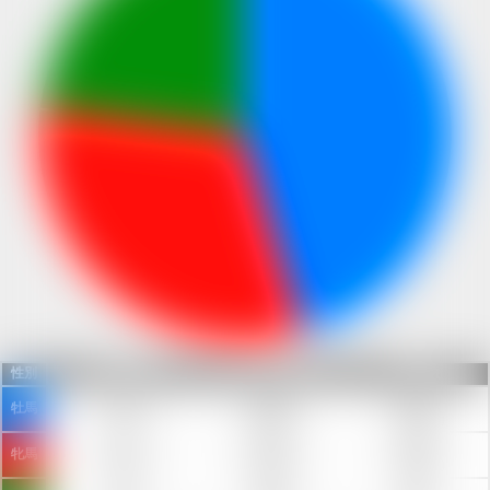
性別
総出走頭数
3着以内頭数
1着頭数
878頭
302頭
3319頭
牡馬
（26.453%）
（9.099%）
523頭
164頭
2580頭
牝馬
（20.271%）
（6.356%）