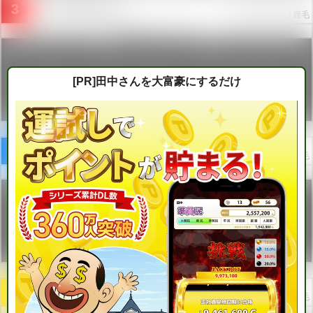
3
マイネルホウセン
牡馬
/
関西所属
/
鹿毛
調教師：清水 久詞
閉じる
前走 無し
前前走 無し
前前前走 無し
[PR]田中さんを大富豪にするだけ
4
フィラーエ
牝馬
/
関西所属
/
鹿毛
調教師：高橋 康之
前走 無し
前前走 無し
前前前走 無し
5
ソラーロ
牡馬
/
関西所属
/
鹿毛
調教師：不明