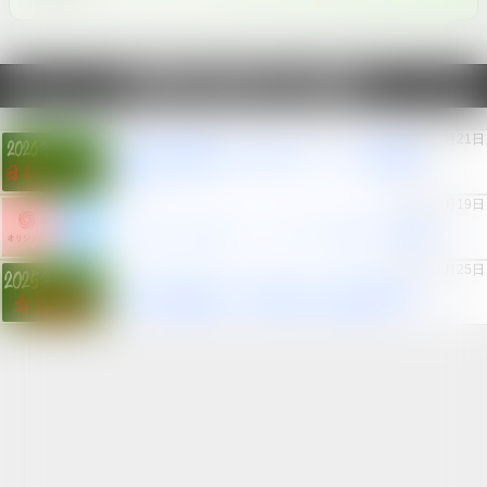
📚 最新の
競馬予想上達記事
2026年5月21日
2026年最新版！日本ダービーを徹底分
析！！
2026年3月19日
「オリジンAI」と「ウェーブAI」の違い
2025年12月25日
2025年最新版！有馬記念を徹底分析！！