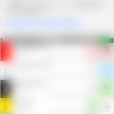
「2歳新馬」は強い馬が多いため、競馬AI指数を信じ
すぎるのは危険です。
▼ 過去10年分析での競馬予想で勝率が…
馬番
馬名・騎手名
人気
AI予想
マイネルホウセン
◎
1
3
騎手不明
55.2
1.7倍
軸
紐
穴
アーサーバローズ
○
4
1
小沢 大仁
51.7
6.3倍
軸
紐
穴
タイセイパルス
▲
5
2
富田 暁
47.9
10.9倍
軸
紐
穴
ソラーロ
△
3
5
亀田 温心
47.0
6.0倍
軸
紐
穴