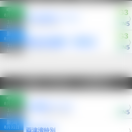
中京
G3
8月31日
中京２歳ステークス
11R
5
芝
1400m
13頭
WIN
15:35
新潟
G3
8月31日
農林水産省賞典 新潟記念
11R
5
芝
2000m
17頭
WIN
15:45
💴 競馬AIで夢を掴め！
WIN5競馬予想
中京
8月31日
白川郷ステークス
10R
5
ダート
1900m
16頭
WIN
15:00
新潟
8月31日
両津湾特別