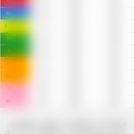
120回
木幡 初也
（13.333%）
（1.666%）
47回
11回
275回
菊沢 一樹
（17.09%）
（4.0%）
24回
11回
40回
Ｃ．ルメール
（60.0%）
（27.5%）
50回
13回
274回
木幡 巧也
（18.248%）
（4.744%）
19回
5回
146回
原 優介
（13.013%）
（3.424%）
10回
3回
32回
古川 吉洋
（31.25%）
（9.375%）
13回
4回
114回
杉原 誠人
（11.403%）
（3.508%）
28回
8回
164回
武藤 雅
（17.073%）
（4.878%）
19回
8回
86回
横山 琉人
（22.093%）
（9.302%）
「両津湾特別」の騎手による競馬予想で、得意な騎手
は
Ｃ．ルメール
騎手です。《
ヴァナルガンド
》に騎