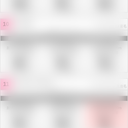
10着
9着
15着
/13頭
/16頭
/16頭
1:54.0 (追込)
1:36.1 (追込)
1:56.3 (差し)
10
キャネル
牡馬
/
関東所属
/
栗毛
調教師：手塚 貴久
2025年08月02日
2025年06月14日
2025年05月11日
苗場特別
日野特別
日吉特別
新潟 ダート 1800m
東京 ダート 2100m
東京 ダート 2100m
晴 良 7枠 9番
小雨 良 7枠 13番
晴 稍重 5枠 9番
武藤 雅
武藤 雅
横山 武史
5着
7着
7着
/12頭
/16頭
/16頭
1:53.7 (差し)
2:11.5 (追込)
2:10.7 (追込)
11
サンセットブライト
牝馬
/
関東所属
/
黒鹿毛
調教師：相沢 郁
2025年08月16日
2025年07月26日
2025年05月10日
瀬波温泉特別
麒麟山特別
4歳以上1勝
新潟 ダート 1800m
新潟 ダート 1800m
新潟 ダート 1800m
晴 良 6枠 8番
晴 良 2枠 2番
曇 稍重 4枠 4番
横山 琉人
横山 琉人
横山 琉人
5着
13着
1着
/13頭
/15頭
/11頭