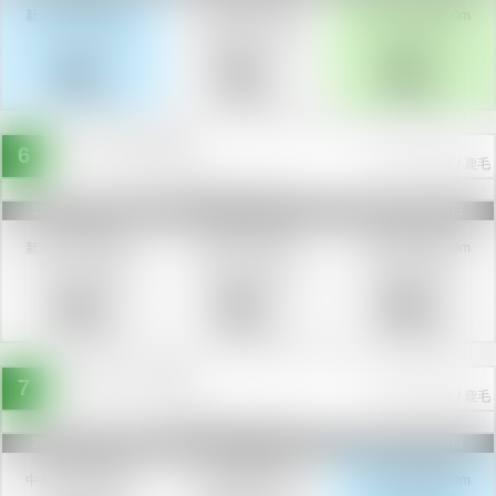
新潟 ダート 1800m
中山 ダート 1800m
中山 ダート 1800m
晴 良 2枠 2番
曇 稍重 8枠 13番
晴 良 4枠 7番
Ｃ．ルメール
戸崎 圭太
戸崎 圭太
2着
8着
3着
/12頭
/13頭
/16頭
1:53.1 (先行)
1:53.6 (差し)
1:54.3 (差し)
6
マーシヴィガラス
牡馬
/
関東所属
/
鹿毛
調教師：的場 均
2025年08月02日
2025年07月12日
2025年06月15日
苗場特別
3歳以上2勝
3歳以上2勝
新潟 ダート 1800m
福島 ダート 1700m
東京 ダート 1600m
晴 良 7枠 10番
曇 良 1枠 1番
晴 重 2枠 4番
江田 照男
佐藤 翔馬
佐藤 翔馬
11着
8着
16着
/12頭
/15頭
/16頭
1:56.0 (追込)
1:47.6 (差し)
1:38.8 (追込)
7
ヒデノレインボー
牡馬
/
関西所属
/
鹿毛
調教師：梅田 智之
2025年08月10日
2025年04月13日
2025年03月29日
揖斐川特別
天神橋特別
矢作川特別
中京 ダート 1800m
阪神 ダート 1800m
中京 ダート 1800m