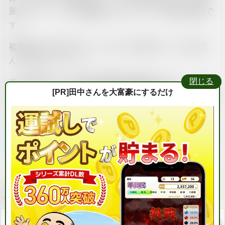
乗します。しかし経験数が少ないため、過信は禁物で
す。
複勝率が高い騎手も
Ｃ．ルメール
騎手です。軸に選
んでも良いでしょう。
閉じる
逆に期待できない騎手は
杉原 誠人
騎手です。《
サ
[PR]田中さんを大富豪にするだけ
トミノマロン
》に騎乗します。好材料がない場合は買
わないほうが良いでしょう。
次は「両津湾特別」出走馬の情報も見て競馬予想をし
ましょう▼
🐴
「両津湾特別」出走馬の基本情報一覧
1
アイファーグローブ
牡馬
/
関東所属
/
青毛