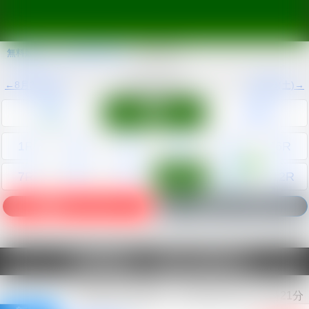
無料競馬AI
無料AI競馬予想
両津湾特別
8月31日(日)
←8月30日(土)
9月6日(土)→
新潟
中京
札幌
WIN
5
WIN
5
1R
2R
3R
4R
5R
6R
10R
11R
7R
8R
9R
12R
WIN
5
WIN
5
オリジンAI
ウェーブAI
「
両津湾特別
」
の無料AI競馬予想
競馬予想の更新日：
2025年8月31日 17時21分