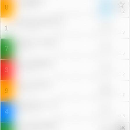
シュラザック
☆
2
8
古川 吉洋
47.2
4.7倍
軸
紐
穴
アイファーグローブ
8
1
野中 悠太郎
42.9
17.8倍
軸
紐
穴
ヒデノレインボー
5
7
原 優介
42.3
13.7倍
軸
紐
穴
ユイノマチブセ
6
3
木幡 初也
42.2
14.7倍
軸
紐
穴
サトミノマロン
11
9
杉原 誠人
39.7
103.9倍
軸
紐
穴
エクストラノート
9
4
菊沢 一樹
33.3
44.3倍
軸
紐
穴
マーシヴィガラス
消