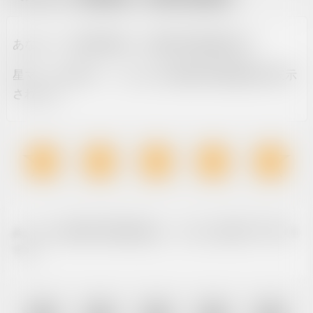
あなたの「両津湾特別」AI競馬予想期待度は？
星マークを押すと、みんなのAI競馬予想期待度が表示
されます。
★
★
★
★
★
みんなのAI競馬予想期待度は、123人の投票で平均4.5
です。