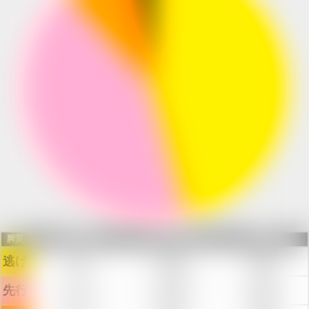
脚質
総出走頭数
3着以内頭数
1着頭数
365頭
158頭
逃げ
878頭
（41.571%）
（17.995%）
1135頭
411頭
先行
2445頭
（46.421%）
（16.809%）