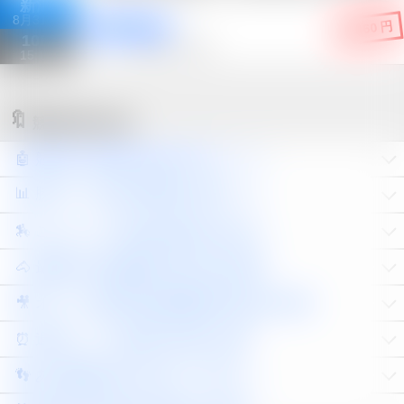
新潟
8月31日
5,460 円
両津湾特別
10R
ダート
1800m
11頭
15:10
🔖
競馬予想の目次
🤖 競馬AIの競馬予想を0円でゲット！
📊 勝っている馬の枠番は○番だった
🏇 このレースが得意な騎手はあの人
🐴 最新の出走馬情報で勝ち馬を発見
🎥 オススメ競馬予想参考動画で動きを分析
⏰ 過去レースの結果で傾向を分析
👣 あの脚質の馬に注目してみると…