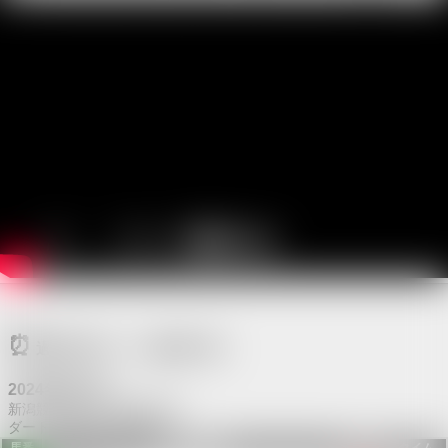
⏰
過去5年のレース結果一覧
2024年9月1日
新潟競馬場 10R 両津湾特別
ダート 1800m 15頭 晴 良
馬番
馬名・騎手名
着順
タイム