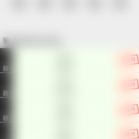
★
★
★
★
★
🎯
AI競馬予想の的中馬券
110 円
5
ヴァナルガンド
120 円
2
ゴッドエスパーダ
150 円
8
シュラザック
590 円
8