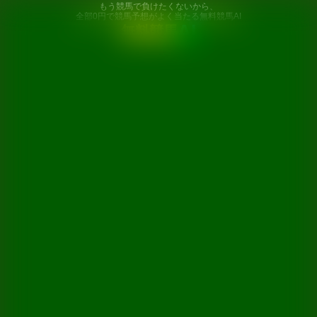
もう競馬で負けたくないから、
全部0円で競馬予想がよく当たる無料競馬AI
AI
無料競馬