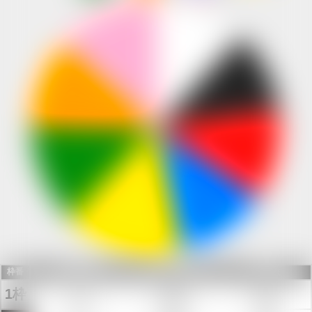
枠番
総出走頭数
3着以内頭数
1着頭数
140頭
50頭
1枠
714頭
（19.607%）
（7.002%）