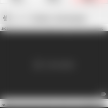
1:53.5 (差し)
1:55.5 (差し)
1:53.9 (先行)
🎥
オススメの「両津湾特別」競馬予想参考動画
2025年 リヤドダートスプリント（G2）| ストレートノーチェイサー | JRA公式
2022年 ステイヤーズステークス（GⅡ） | シルヴァーソニック | JRA公式