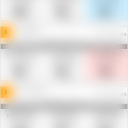
曇 良 5枠 6番
雨 稍重 7枠 9番
晴 稍重 6枠 8番
川須 栄彦
戸崎 圭太
Ａ．シュタルケ
10着
6着
2着
/12頭
/12頭
/13頭
1:54.5 (追込)
1:53.6 (追込)
1:53.1 (差し)
8
シュラザック
牡馬
/
関西所属
/
栗毛
調教師：大根田 裕之
2025年05月10日
2025年03月29日
2025年02月02日
青竜Ｓ
伏竜Ｓ
3歳1勝
東京 ダート 1600m
中山 ダート 1800m
小倉 ダート 1700m
曇 重 3枠 3番
雨 稍重 6枠 7番
晴 重 5枠 5番
古川 吉洋
古川 吉洋
古川 吉洋
6着
5着
1着
/11頭
/11頭
/8頭
1:36.5 (差し)
1:53.6 (追込)
1:44.7 (先行)
9
サトミノマロン
牡馬
/
関東所属
/
栗毛
調教師：鈴木 伸尋
2025年08月16日
2025年06月15日
2025年04月20日
瀬波温泉特別
3歳以上2勝
利根川特別
新潟 ダート 1800m
東京 ダート 1600m
中山 ダート 1800m
晴 良 7枠 11番
晴 重 4枠 7番
曇 良 1枠 2番
大野 拓弥
横山 典弘
横山 武史