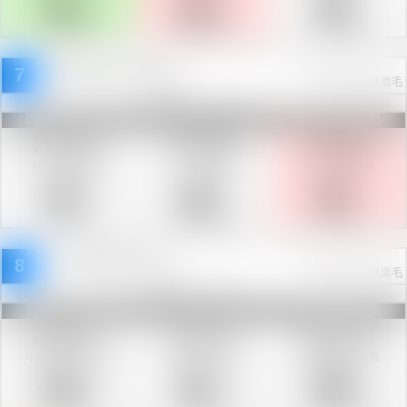
3着
1着
6着
/18頭
/16頭
/8頭
1:07.9 (追込)
1:08.3 (差し)
1:10.2 (追込)
7
カンチェンジュンガ
牡馬
/
関西所属
/
鹿毛
調教師：庄野 靖志
2025年05月03日
2025年03月30日
2025年02月22日
G2 京王杯ＳＣ
G1 高松宮記念
G3 阪急杯
東京 芝 1400m
中京 芝 1200m
京都 芝 1400m
晴 良 8枠 12番
晴 良 4枠 8番
曇 良 8枠 16番
幸 英明
武 豊
幸 英明
7着
10着
1着
/12頭
/18頭
/18頭
1:19.2 (差し)
1:09.0 (差し)
1:21.7 (差し)
8
レッドアヴァンティ
牡馬
/
関東所属
/
栗毛
調教師：尾関 知人
2025年05月25日
2025年04月27日
2025年02月02日
韋駄天Ｓ
モルガナイト
G3 シルクロード
新潟 芝 1000m
福島 芝 1200m
京都 芝 1200m
小雨 稍重 1枠 2番
晴 良 2枠 4番
曇 稍重 8枠 15番
吉田 隼人
吉田 隼人
騎手不明
13着
4着
10着
/16頭
/16頭
/16頭