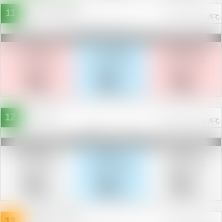
11
ワンダーキサラ
牝馬
/
関西所属
/
鹿毛
調教師：石橋 守
2025年08月24日
2025年07月19日
2025年05月17日
長篠Ｓ
テレＱ杯
4歳以上2勝
中京 芝 1200m
小倉 芝 1200m
京都 芝 1200m
晴 良 1枠 1番
曇 良 8枠 16番
曇 不良 2枠 2番
太宰 啓介
太宰 啓介
太宰 啓介
1着
2着
1着
/9頭
/17頭
/13頭
1:07.2 (先行)
1:08.7 (追込)
1:09.6 (先行)
12
ティニア
牡馬
/
関西所属
/
黒鹿毛
調教師：池江 泰寿
2025年07月12日
2025年06月28日
2025年04月13日
安達太良Ｓ
青函Ｓ
春雷Ｓ
福島 芝 1200m
函館 芝 1200m
中山 芝 1200m
曇 良 5枠 8番
晴 良 6枠 12番
雨 稍重 6枠 9番
戸崎 圭太
佐々木 大輔
横山 和生
5着
2着
4着
/14頭
/16頭
/14頭
1:10.0 (追込)
1:08.1 (先行)
1:08.2 (先行)
13
カルチャーデイ