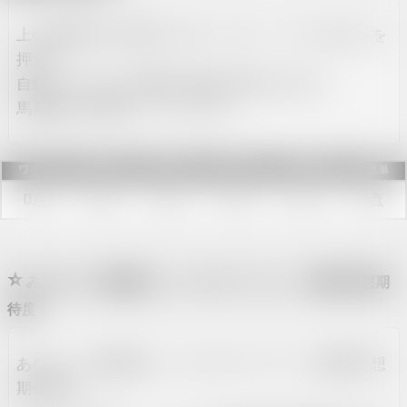
上の競馬予想一覧表の「軸」「紐」「穴」のボタンを
押すと
自動でそれぞれの券種の点数が表示されます。
馬券購入の参考にしてください。
ワイド
枠連
馬連
馬単
三連複
三連単
0点
0点
0点
0点
0点
0点
⭐
みんなの「産経賞セントウルステークス」AI競馬予想期
待度
あなたの「産経賞セントウルステークス」AI競馬予想
期待度は？