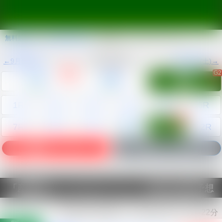
無料競馬AI
無料AI競馬予想
産経賞セントウルステークス
9月7日(日)
←9月6日(土)
9月13日(土)→
阪神
中山
札幌
WIN
5
WIN
5
WIN
5
1R
2R
3R
4R
5R
6R
11R
10R
7R
8R
9R
12R
WIN
5
WIN
5
オリジンAI
ウェーブAI
「
産経賞セントウルステークス
」
の無料AI競馬予想
競馬予想の更新日：
2025年9月7日 17時22分