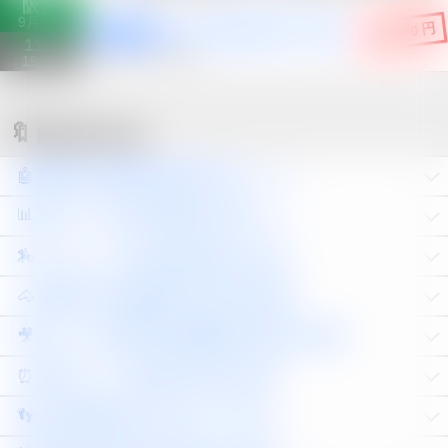
阪神
9月7日
37,070 円
産経賞セントウルステークス
11R
芝
1200m
16頭
15:35
🔖
競馬予想の目次
🤖 競馬AIの競馬予想を0円でゲット！
📊 勝っている馬の枠番は○番だった
🏇 このレースが得意な騎手はあの人
🐴 最新の出走馬情報で勝ち馬を発見
🎥 オススメ競馬予想参考動画で動きを分析
⏰ 過去レースの結果で傾向を分析
👣 あの脚質の馬に注目してみると…