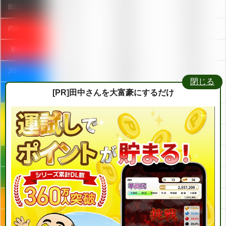
2回
1回
19回
田口 貫太
（10.526%）
（5.263%）
1回
0回
6回
内田 博幸
（16.666%）
（0.0%）
1回
0回
7回
騎手不明
（14.285%）
（0.0%）
31回
7回
72回
川田 将雅
（43.055%）
（9.722%）
閉じる
9回
3回
40回
[PR]田中さんを大富豪にするだけ
富田 暁
（22.5%）
（7.5%）
2回
0回
39回
荻野 極
（5.128%）
（0.0%）
0回
0回
6回
松岡 正海
（0.0%）
（0.0%）
6回
2回
52回
太宰 啓介
（11.538%）
（3.846%）
2回
0回
6回
騎手不明
（33.333%）
（0.0%）
20回
10回
57回
坂井 瑠星
（35.087%）
（17.543%）
2回
1回
6回
横山 武史
（33.333%）
（16.666%）