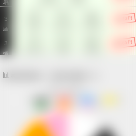
カンチェンジュンガ
ママコチャ
2,120 円
3連複
－
－
3
7
14
ママコチャ
カンチェンジュンガ
トウシンマカオ
24,560 円
3連単
＞
＞
7
3
14
カンチェンジュンガ
ママコチャ
トウシンマカオ
📊
枠番の同条件レース過去10年統計データ