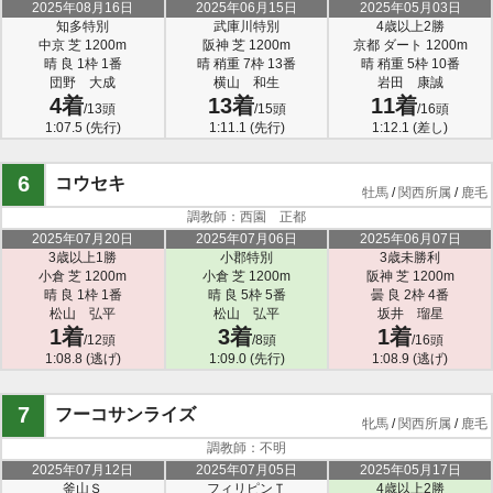
2025年08月16日
2025年06月15日
2025年05月03日
知多特別
武庫川特別
4歳以上2勝
中京 芝 1200m
阪神 芝 1200m
京都 ダート 1200m
晴 良 1枠 1番
晴 稍重 7枠 13番
晴 稍重 5枠 10番
団野 大成
横山 和生
岩田 康誠
4着
13着
11着
/13頭
/15頭
/16頭
1:07.5 (先行)
1:11.1 (先行)
1:12.1 (差し)
6
コウセキ
牡馬
/
関西所属
/
鹿毛
調教師：西園 正都
2025年07月20日
2025年07月06日
2025年06月07日
3歳以上1勝
小郡特別
3歳未勝利
小倉 芝 1200m
小倉 芝 1200m
阪神 芝 1200m
晴 良 1枠 1番
晴 良 5枠 5番
曇 良 2枠 4番
松山 弘平
松山 弘平
坂井 瑠星
1着
3着
1着
/12頭
/8頭
/16頭
1:08.8 (逃げ)
1:09.0 (先行)
1:08.9 (逃げ)
7
フーコサンライズ
牝馬
/
関西所属
/
鹿毛
調教師：不明
2025年07月12日
2025年07月05日
2025年05月17日
釜山Ｓ
フィリピンＴ
4歳以上2勝