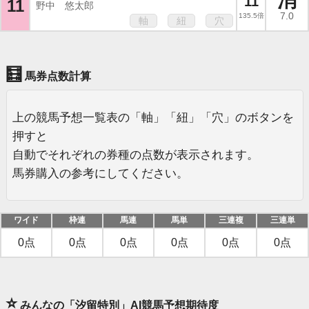
11
11
野中 悠太郎
7.0
135.5倍
軸
紐
穴
🧮
馬券点数計算
上の競馬予想一覧表の「軸」「紐」「穴」のボタンを
押すと
自動でそれぞれの券種の点数が表示されます。
馬券購入の参考にしてください。
ワイド
枠連
馬連
馬単
三連複
三連単
0点
0点
0点
0点
0点
0点
⭐
みんなの「汐留特別」AI競馬予想期待度