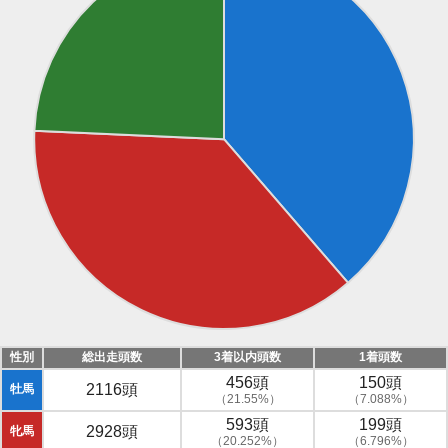
性別
総出走頭数
3着以内頭数
1着頭数
456頭
150頭
2116頭
牡馬
（21.55%）
（7.088%）
593頭
199頭
2928頭
牝馬
（20.252%）
（6.796%）