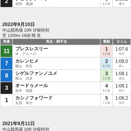
2
岩田 康誠
4人気
逃げ
2022年9月10日
中山競馬場 10R 汐留特別
芝 1200m 16頭 晴 良
馬番
馬名・騎手名
着順
タイム
ブレスレスリー
1
1:07.6
11
Ｍ．デムーロ
1人気
先行
カレンヒメ
2
1:08.0
7
横山 和生
8人気
差し
シゲルファンノユメ
3
1:08.1
8
横山 武史
2人気
追込
オードゥメール
4
1:08.1
3
坂井 瑠星
4人気
先行
カシノフォワード
5
1:08.2
1
丸田 恭介
7人気
先行
2021年9月11日
中山競馬場 10R 汐留特別