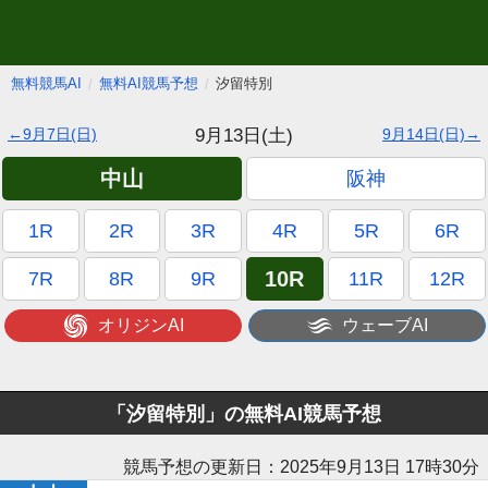
無料競馬AI
無料AI競馬予想
汐留特別
9月13日(土)
←9月7日(日)
9月14日(日)→
中山
阪神
1R
2R
3R
4R
5R
6R
10R
7R
8R
9R
11R
12R
オリジンAI
ウェーブAI
「
汐留特別
」
の無料AI競馬予想
競馬予想の更新日：
2025年9月13日 17時30分