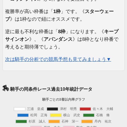
複勝率が高い枠番は「
1枠
」です。《
スターウェー
ブ
》は1枠なので紐にオススメです。
逆に最も不利な枠番は「
8枠
」になります。《
キープ
サインオン
》、《
アバンダンス
》は8枠となり枠番で
考えると期待薄でしょう。
次は騎手の分析での競馬予想も見てみましょう▼
🏇
騎手の同条件レース過去10年統計データ