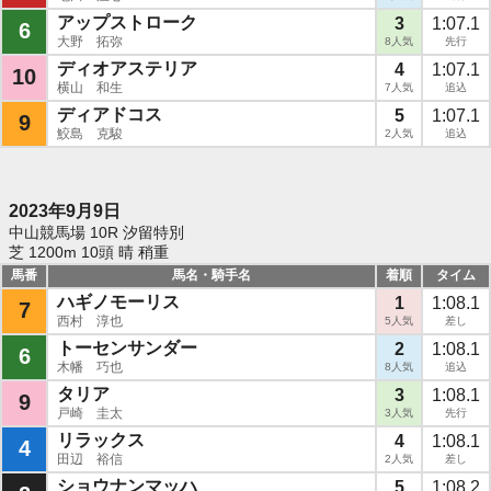
アップストローク
3
1:07.1
6
大野 拓弥
8人気
先行
ディオアステリア
4
1:07.1
10
横山 和生
7人気
追込
ディアドコス
5
1:07.1
9
鮫島 克駿
2人気
追込
2023年9月9日
中山競馬場 10R 汐留特別
芝 1200m 10頭 晴 稍重
馬番
馬名・騎手名
着順
タイム
ハギノモーリス
1
1:08.1
7
西村 淳也
5人気
差し
トーセンサンダー
2
1:08.1
6
木幡 巧也
8人気
追込
タリア
3
1:08.1
9
戸崎 圭太
3人気
先行
リラックス
4
1:08.1
4
田辺 裕信
2人気
差し
ショウナンマッハ
5
1:08.2