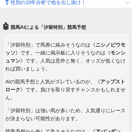
⚧ 性別の10年分析で他を出し抜け！
🤖
競馬AIによる「汐留特別」競馬予想
「汐留特別」で馬券に絡みそうなのは《
ニシノピウモ
ッソ
》です。一緒に掲示板に入りそうなのは《
モンシ
ュマン
》です。人気は意外と無く、オッズが低くなけ
れば買いましょう。
AIの競馬予想と人気がズレているのが、《
アップスト
ローク
》です。負けを取り戻すチャンスかもしれませ
ん。
「汐留特別」は強い馬が多いため、人気通りにレース
が決まらない可能性があります。
競馬予想から外して良さそうなのは、《
アバンダン