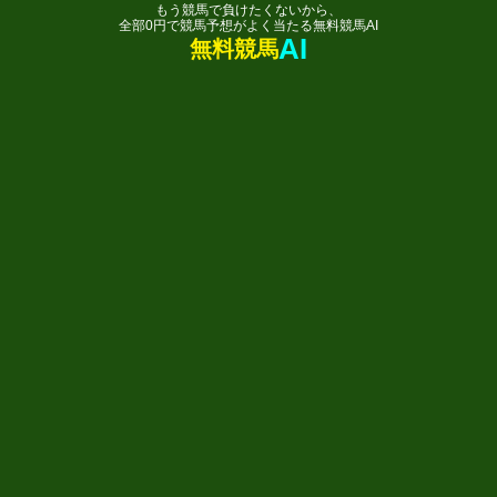
もう競馬で負けたくないから、
全部0円で競馬予想がよく当たる無料競馬AI
AI
無料競馬