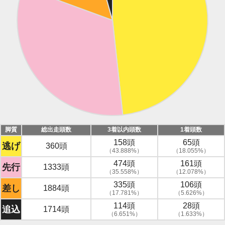
脚質
総出走頭数
3着以内頭数
1着頭数
158頭
65頭
逃げ
360頭
（43.888%）
（18.055%）
474頭
161頭
先行
1333頭
（35.558%）
（12.078%）
335頭
106頭
差し
1884頭
（17.781%）
（5.626%）
114頭
28頭
追込
1714頭
（6.651%）
（1.633%）