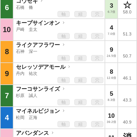
コウセキ
☆
3
6
石橋 脩
58.0
6.7倍
軸
紐
穴
キープサインオン
4
10
戸崎 圭太
51.3
7.0倍
軸
紐
穴
ライクアフラワー
9
8
石神 深一
50.7
24.5倍
軸
紐
穴
セレッソデアモール
8
9
丹内 祐次
46.1
12.6倍
軸
紐
穴
フーコサンライズ
5
7
杉原 誠人
43.3
8.3倍
軸
紐
穴
マイネルビジョン
10
4
松岡 正海
40.9
39.2倍
軸
紐
穴
アバンダンス
消