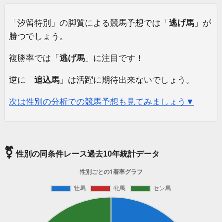
「汐留特別」の脚質による競馬予想では「
逃げ馬
」が
勝つでしょう。
複勝率では「
逃げ馬
」に注目です！
逆に「
追込馬
」は活躍に期待出来ないでしょう。
次は性別の分析での競馬予想も見てみましょう▼
⚧
性別の同条件レース過去10年統計データ