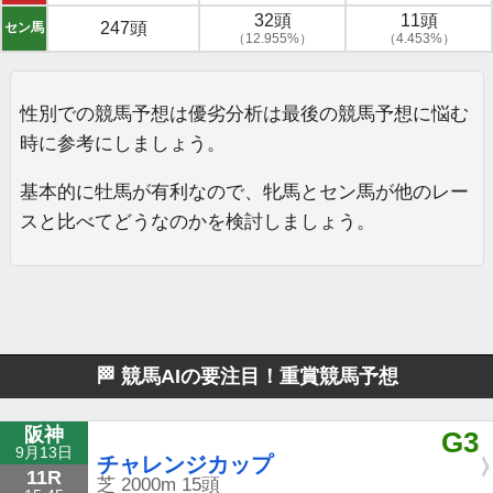
32頭
11頭
247頭
セン馬
（12.955%）
（4.453%）
性別での競馬予想は優劣分析は最後の競馬予想に悩む
時に参考にしましょう。
基本的に牡馬が有利なので、牝馬とセン馬が他のレー
スと比べてどうなのかを検討しましょう。
🏁 競馬AIの要注目！
重賞競馬予想
阪神
G3
9月13日
チャレンジカップ
11R
芝
2000m
15頭