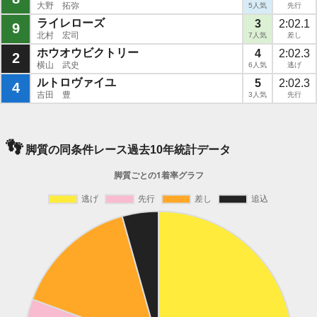
大野 拓弥
5人気
先行
ライレローズ
3
2:02.1
9
北村 宏司
7人気
差し
ホウオウビクトリー
4
2:02.3
2
横山 武史
6人気
逃げ
ルトロヴァイユ
5
2:02.3
4
吉田 豊
3人気
先行
👣
脚質の同条件レース過去10年統計データ