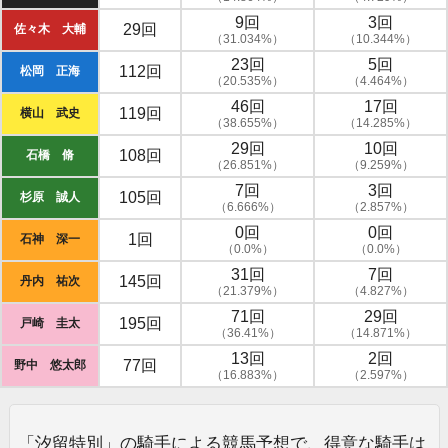
9回
3回
29回
佐々木 大輔
（31.034%）
（10.344%）
23回
5回
112回
松岡 正海
（20.535%）
（4.464%）
46回
17回
119回
横山 武史
（38.655%）
（14.285%）
29回
10回
108回
石橋 脩
（26.851%）
（9.259%）
7回
3回
105回
杉原 誠人
（6.666%）
（2.857%）
0回
0回
1回
石神 深一
（0.0%）
（0.0%）
31回
7回
145回
丹内 祐次
（21.379%）
（4.827%）
71回
29回
195回
戸崎 圭太
（36.41%）
（14.871%）
13回
2回
77回
野中 悠太郎
（16.883%）
（2.597%）
「汐留特別」の騎手による競馬予想で、得意な騎手は