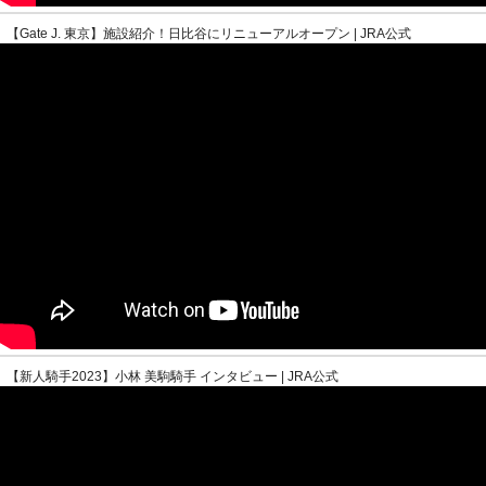
【Gate J. 東京】施設紹介！日比谷にリニューアルオープン | JRA公式
【新人騎手2023】小林 美駒騎手 インタビュー | JRA公式