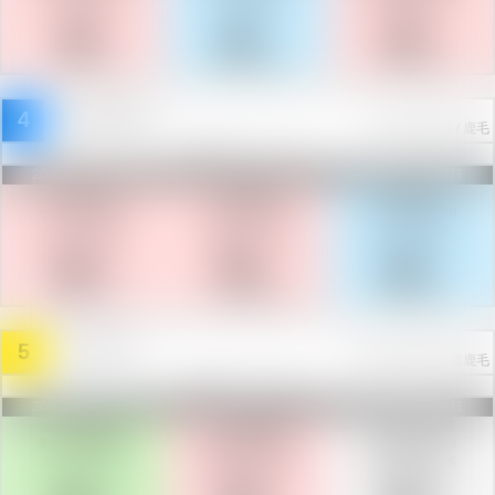
武 豊
武 豊
武 豊
1着
2着
1着
/7頭
/11頭
/13頭
2:44.5 (先行)
2:00.0 (先行)
2:00.4 (先行)
4
ジョイボーイ
牡馬
/
関西所属
/
鹿毛
調教師：四位 洋文
2025年07月12日
2025年06月01日
2025年04月26日
英彦山特別
3歳未勝利
3歳未勝利
小倉 芝 2600m
京都 芝 2400m
京都 芝 2400m
晴 良 1枠 1番
晴 良 3枠 3番
晴 良 2枠 2番
坂井 瑠星
藤岡 佑介
岩田 康誠
1着
1着
2着
/11頭
/13頭
/14頭
2:43.5 (差し)
2:27.6 (先行)
2:25.4 (先行)
5
ショウヘイ
牡馬
/
関西所属
/
黒鹿毛
調教師：友道 康夫
2025年06月01日
2025年05月10日
2025年02月09日
G1 東京優駿
G2 京都新聞杯
G3 きさらぎ賞
東京 芝 2400m
京都 芝 2200m
京都 芝 1800m
晴 良 1枠 2番
曇 稍重 7枠 8番
晴 稍重 6枠 6番
Ｃ．ルメール
川田 将雅
川田 将雅