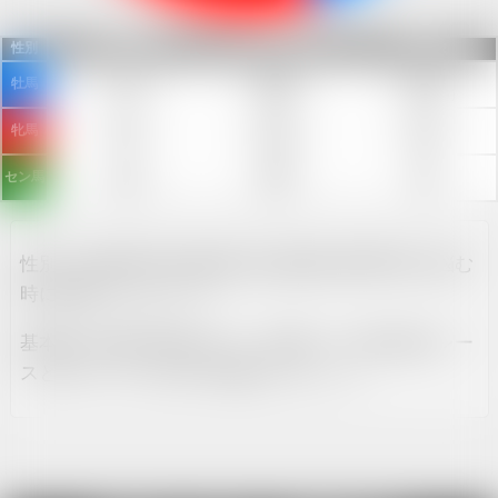
性別
総出走頭数
3着以内頭数
1着頭数
399頭
138頭
1351頭
牡馬
（29.533%）
（10.214%）
67頭
17頭
298頭
牝馬
（22.483%）
（5.704%）
18頭
7頭
100頭
セン馬
（18.0%）
（7.0%）
性別での競馬予想は優劣分析は最後の競馬予想に悩む
時に参考にしましょう。
基本的に牡馬が有利なので、牝馬とセン馬が他のレー
スと比べてどうなのかを検討しましょう。