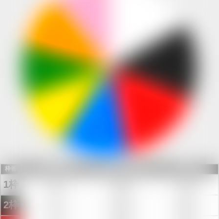
枠番
総出走頭数
3着以内頭数
1着頭数
49頭
23頭
1枠
180頭
（27.222%）
（12.777%）
53頭
20頭
2枠
185頭
（28.648%）
（10.81%）