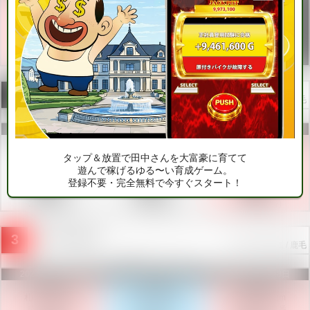
京都 芝 1800m
京都 芝 1800m
晴 良 7枠 8番
曇 稍重 5枠 9番
前前前走 無し
和田 竜二
和田 竜二
1着
1着
/11頭
/15頭
1:45.3 (差し)
1:48.0 (差し)
2
ジョバンニ
牡馬
/
関西所属
/
鹿毛
調教師：杉山 晴紀
2025年06月01日
2025年04月20日
2025年03月22日
G1 東京優駿
G1 皐月賞
若葉Ｓ
東京 芝 2400m
中山 芝 2000m
阪神 芝 2000m
タップ＆放置で田中さんを大富豪に育てて
晴 良 5枠 9番
曇 良 3枠 5番
晴 良 8枠 9番
遊んで稼げるゆる〜い育成ゲーム。
松山 弘平
松山 弘平
松山 弘平
登録不要・完全無料で今すぐスタート！
8着
4着
1着
/18頭
/18頭
/9頭
2:24.5 (差し)
1:57.4 (差し)
1:59.0 (先行)
3
アルマデオロ
牡馬
/
関西所属
/
鹿毛
調教師：清水 久詞
2025年08月03日
2025年07月12日
2025年06月28日
積丹特別
北斗特別
3歳未勝利
札幌 芝 2600m
函館 芝 2000m
函館 芝 2000m
晴 良 6枠 6番
晴 良 7枠 8番
晴 稍重 4枠 4番