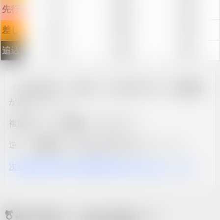
220頭
78頭
先行
577頭
（38.128%）
（13.518%）
131頭
38頭
差し
465頭
（28.172%）
（8.172%）
78頭
21頭
追込
531頭
（14.689%）
（3.954%）
「神戸新聞杯」の脚質による競馬予想では「
逃げ馬
」
が勝つでしょう。
複勝率では「
先行馬
」に注目です！
逆に「
追込馬
」は活躍に期待出来ないでしょう。
次は性別の分析での競馬予想も見てみましょう▼
⚧
性別の同条件レース過去10年統計データ