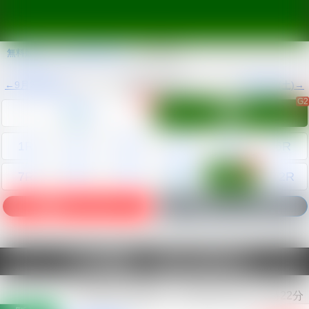
無料競馬AI
無料AI競馬予想
神戸新聞杯
9月21日(日)
←9月20日(土)
9月27日(土)→
阪神
中山
WIN
5
WIN
5
1R
2R
3R
4R
5R
6R
11R
10R
7R
8R
9R
12R
WIN
5
WIN
5
オリジンAI
ウェーブAI
「
神戸新聞杯
」
の無料AI競馬予想
競馬予想の更新日：
2025年9月21日 17時22分