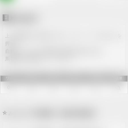
🧮
馬券点数計算
上の競馬予想一覧表の「軸」「紐」「穴」のボタンを
押すと
自動でそれぞれの券種の点数が表示されます。
馬券購入の参考にしてください。
ワイド
枠連
馬連
馬単
三連複
三連単
0点
0点
0点
0点
0点
0点
⭐
みんなの「神戸新聞杯」AI競馬予想期待度