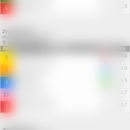
ヴェローナシチー
5
2:11.9
5
団野 大成
3人気
追込
2021年9月26日
中京競馬場 11R 神戸新聞杯
芝 2200m 10頭 雨 不良
馬番
馬名・騎手名
着順
タイム
ステラヴェローチェ
1
2:18.0
5
吉田 隼人
2人気
追込
レッドジェネシス
2
2:18.0
7
藤岡 康太
5人気
差し
モンテディオ
3
2:18.5
4
池添 謙一
8人気
先行
シャフリヤール
4
2:18.7
10
福永 祐一
1人気
差し
キングストンボーイ
5
2:18.7
3
Ｃ．ルメール
3人気
追込
2020年9月27日