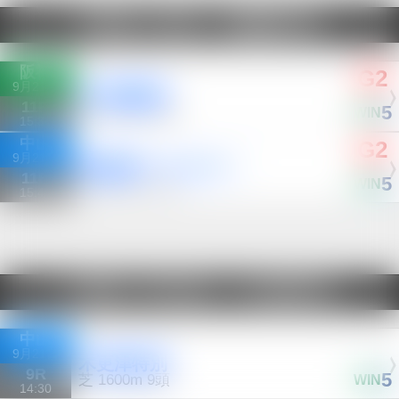
🏁 競馬AIの要注目！
重賞競馬予想
阪神
G2
9月21日
神戸新聞杯
11R
5
芝
2400m
10頭
WIN
15:30
中山
G2
9月21日
産経賞オールカマー
11R
5
芝
2200m
11頭
WIN
15:45
💴 競馬AIで夢を掴め！
WIN5競馬予想
中山
9月21日
木更津特別
9R
5
芝
1600m
9頭
WIN
14:30