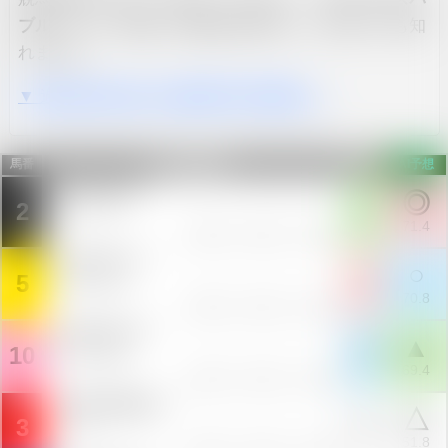
ブル
》です。総流しの場合は含めなくても良いかも知
れません。
▼ 過去10年分析での競馬予想で勝率が…
馬番
馬名・騎手名
人気
AI予想
ジョバンニ
◎
3
2
松山 弘平
71.4
4.9倍
軸
紐
穴
ショウヘイ
○
1
5
坂井 瑠星
70.8
2.9倍
軸
紐
穴
エリキング
▲
2
10
川田 将雅
69.4
3.0倍
軸
紐
穴
アルマデオロ
△
4
3
武 豊
51.8
12.2倍