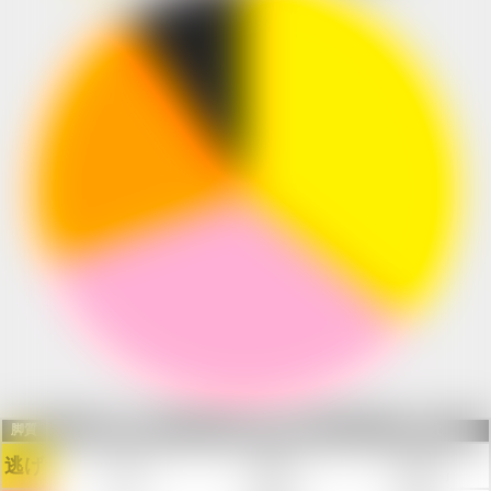
脚質
総出走頭数
3着以内頭数
1着頭数
55頭
25頭
逃げ
176頭
（31.25%）
（14.204%）