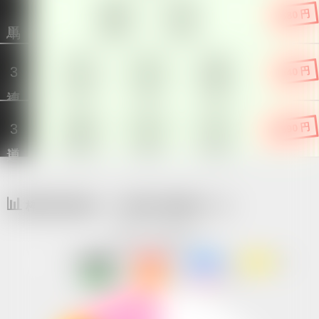
680 円
＞
10
5
エリキング
ショウヘイ
440 円
3連複
－
－
2
5
10
ジョバンニ
ショウヘイ
エリキング
1,690 円
3連単
＞
＞
10
5
2
エリキング
ショウヘイ
ジョバンニ
📊
枠番の同条件レース過去10年統計データ