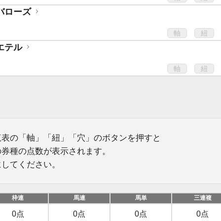
バローズ
軸
紐
エテル
軸
紐
覧表の「軸」「紐」「穴」のボタンを押すと
の券種の点数が表示されます。
にしてください。
枠連
馬連
馬単
三連複
0点
0点
0点
0点