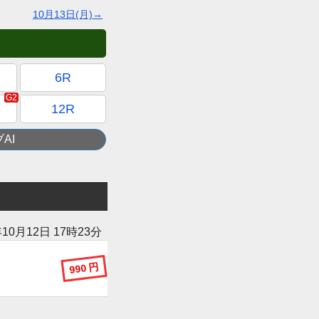
10月13日(月)→
6R
12R
AI
年10月12日 17時23分
990 円