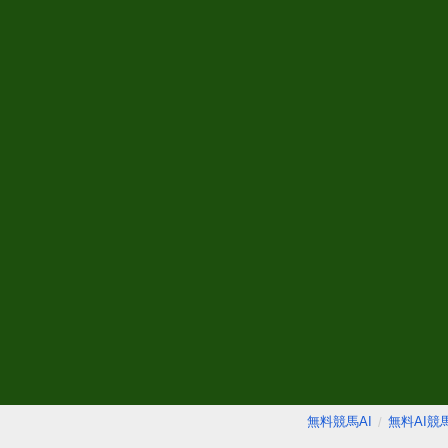
無料競馬AI
無料AI競