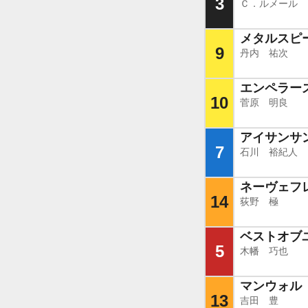
3
Ｃ．ルメール
メタルスピ
9
丹内 祐次
エンペラー
10
菅原 明良
アイサンサ
7
石川 裕紀人
ネーヴェフ
14
荻野 極
ベストオブ
5
木幡 巧也
マンウォル
13
吉田 豊