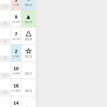
64.4
4.2倍
穴
▲
9
54.9
22.4倍
穴
△
7
53.8
10.7倍
穴
☆
2
52.3
6.5倍
穴
10
50.7
23.6倍
穴
16
50.0
67.6倍
穴
14