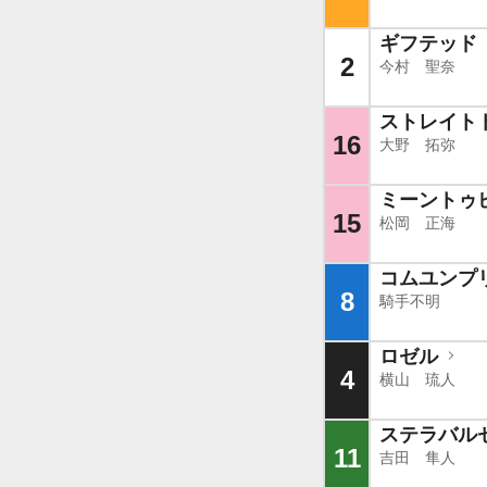
ギフテッド
2
今村 聖奈
ストレイト
16
大野 拓弥
ミーントゥ
15
松岡 正海
コムユンプ
8
騎手不明
ロゼル
4
横山 琉人
ステラバル
11
吉田 隼人