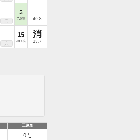
3
40.8
7.0倍
穴
消
15
23.7
48.8倍
穴
三連単
0点