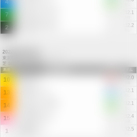
4
池添 謙一
6人気
差し
イルーシヴパンサー
4
1:32.1
7
岩田 望来
3人気
先行
マテンロウオリオン
5
1:32.2
2
田辺 裕信
9人気
差し
2022年10月22日
東京競馬場 11R 富士ステークス
芝 1600m 16頭 曇 良
馬番
馬名・騎手名
着順
タイム
セリフォス
1
1:32.0
10
藤岡 佑介
1人気
追込
ソウルラッシュ
2
1:32.1
13
松山 弘平
3人気
差し
ダノンスコーピオン
3
1:32.1
14
川田 将雅
2人気
差し
ピースオブエイト
4
1:32.4
15
三浦 皇成
8人気
追込
エアロロノア
5
1:32.5
1
岩田 望来
6人気
差し