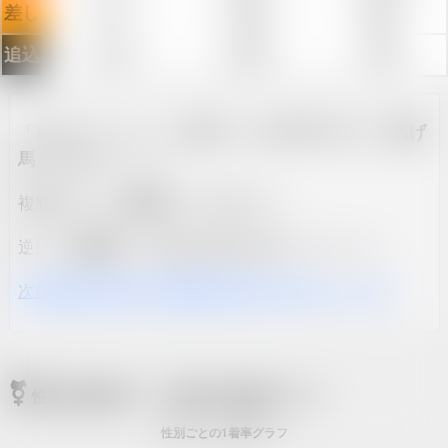
768頭
239頭
差し
3617頭
（21.233%）
（6.607%）
307頭
84頭
追込
3025頭
（10.148%）
（2.776%）
「富士ステークス」の脚質による競馬予想では「
逃げ
馬
」が勝つでしょう。
複勝率では「
逃げ馬
」に注目です！
逆に「
追込馬
」は活躍に期待出来ないでしょう。
次は性別の分析での競馬予想も見てみましょう▼
⚧
性別の同条件レース過去10年統計データ