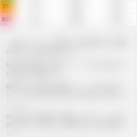
315頭
111頭
7枠
1475頭
（21.355%）
（7.525%）
358頭
117頭
8枠
1541頭
（23.231%）
（7.592%）
「富士ステークス」の枠番による競馬予想は「
外枠
」
が有利になる可能性が高いです。
最も有利な枠番は「
1枠
」です。《
マジックサンズ
》
が1枠なので要注目です。
複勝率が高い枠番は「
8枠
」です。《
ファーヴェン
ト
》、《
ジャンタルマンタル
》は8枠なので紐にオス
スメです。
逆に最も不利な枠番は「
2枠
」になります。《
ウォー
ターリヒト
》は2枠となり枠番で考えると期待薄でし
ょう。