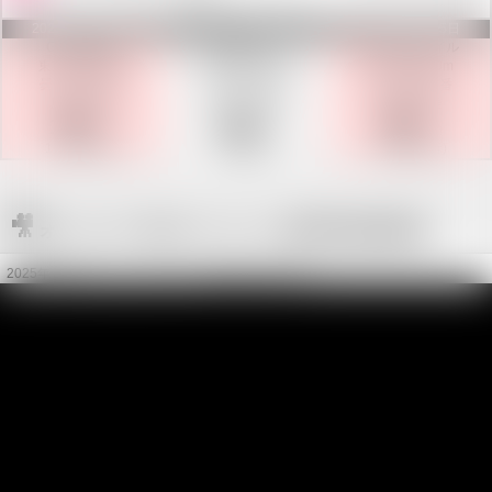
調教師：高野 友和
2025年06月08日
2024年05月05日
2024年12月08日
G1 安田記念
G1 ＮＨＫマイル
G1 香港マイル
東京 芝 1600m
東京 芝 1600m
海外 芝 1600m
曇 良 5枠 10番
晴 良 8枠 16番
晴 良 0枠 12番
川田 将雅
川田 将雅
川田 将雅
1着
1着
13着
/18頭
/18頭
/14頭
1:32.7 (先行)
1:32.4 (先行)
1:34.8
🎥
オススメの「富士ステークス」競馬予想参考動画
2025年 富士ステークス（GⅡ） | 第28回 | JRA公式