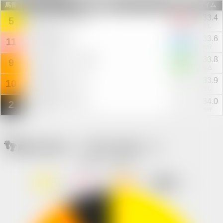
馬番
馬名・騎手名
着順
タイム
ヴァンドギャルド
1
1:33.4
5
福永 祐一
5人気
差し
ラウダシオン
2
1:33.6
11
Ｍ．デムーロ
3人気
先行
ケイアイノーテック
3
1:33.8
9
津村 明秀
6人気
追込
ペルシアンナイト
4
1:33.9
10
大野 拓弥
9人気
差し
タイセイビジョン
5
1:34.0
2
石橋 脩
4人気
先行
👣
脚質の同条件レース過去10年統計データ