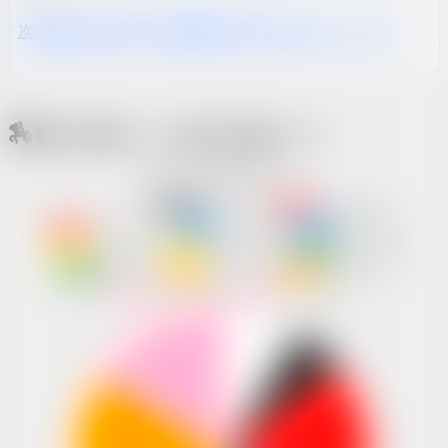
次は騎手の分析での競馬予想も見てみましょう▼
🏇
騎手の同条件レース過去10年統計データ