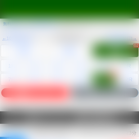
無料競馬AI
無料AI競馬予想
富士ステークス
10月18日(土)
←10月13日(月)
10月19日(日)→
東京
京都
新潟
1R
2R
3R
4R
5R
6R
11R
7R
8R
9R
10R
12R
オリジンAI
ウェーブAI
「
富士ステークス
」
の無料AI競馬予想
競馬予想の更新日：
2025年10月18日 17時23分