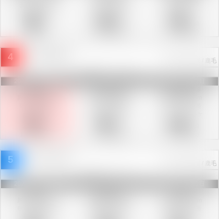
曇 良 5枠 9番
晴 良 3枠 6番
曇 良 3枠 6番
古川 吉洋
酒井 学
騎手不明
14着
17着
0着
/18頭
/18頭
/15頭
1:33.7 (先行)
1:35.5 (追込)
0:00.0
4
ウンブライル
牝馬
/
関東所属
/
鹿毛
調教師：木村 哲也
2025年08月09日
2025年06月22日
2025年04月12日
関越Ｓ
G3 府中牝馬Ｓ
G2 阪神牝馬Ｓ
新潟 芝 1800m
東京 芝 1800m
阪神 芝 1600m
晴 良 6枠 8番
晴 良 1枠 1番
曇 良 8枠 13番
戸崎 圭太
石川 裕紀人
Ａ．シュタルケ
1着
4着
10着
/13頭
/14頭
/14頭
1:46.2 (差し)
1:46.3 (追込)
1:33.4 (追込)
5
レイベリング
牡馬
/
関東所属
/
鹿毛
調教師：鹿戸 雄一
2025年08月24日
2025年06月14日
2025年06月01日
朱鷺Ｓ
G3 函館ＳＳ
安土城Ｓ
新潟 芝 1400m
函館 芝 1200m
京都 芝 1400m
晴 良 8枠 13番
曇 良 7枠 14番
晴 良 6枠 12番
石橋 脩
吉田 隼人
和田 竜二