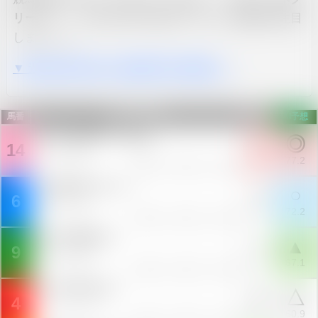
リーン
》、《
シャイニーロック
》です。他の馬に注目
しましょう。
▼ 過去10年分析での競馬予想で勝率が…
馬番
馬名・騎手名
人気
AI予想
ジャンタルマンタル
◎
1
14
川田 将雅
77.2
2.5倍
軸
紐
穴
ソウルラッシュ
○
4
6
団野 大成
72.2
7.5倍
軸
紐
穴
キープカルム
▲
7
9
坂井 瑠星
67.1
14.6倍
軸
紐
穴
ウンブライル
△
8
4
Ｃ．ルメール
60.9
18.3倍