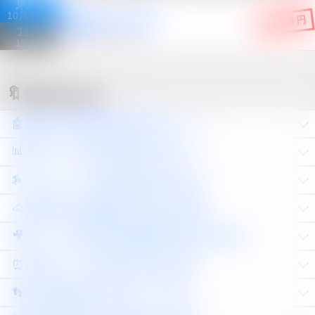
東京
10月18日
11,090 円
富士ステークス
11R
芝
1600m
14頭
15:45
🔖
競馬予想の目次
🤖 競馬AIの競馬予想を0円でゲット！
📊 勝っている馬の枠番は○番だった
🏇 このレースが得意な騎手はあの人
🐴 最新の出走馬情報で勝ち馬を発見
🎥 オススメ競馬予想参考動画で動きを分析
⏰ 過去レースの結果で傾向を分析
👣 あの脚質の馬に注目してみると…