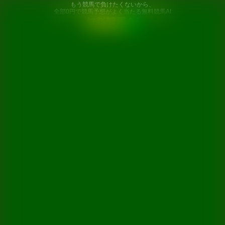
もう競馬で負けたくないから、
全部0円で競馬予想がよく当たる無料競馬AI
AI
無料競馬