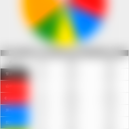
騎手名
総騎乗回数
3着以内回数
1着回数
39回
9回
124回
武 豊
（31.451%）
（7.258%）
42回
16回
189回
菅原 明良
（22.222%）
（8.465%）
0回
0回
2回
山本 聡哉
（0.0%）
（0.0%）
256回
123回
416回
Ｃ．ルメール
（61.538%）
（29.567%）
49回
17回
224回
津村 明秀
（21.875%）
（7.589%）
5回
1回
19回
団野 大成
（26.315%）
（5.263%）