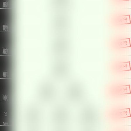
ジャンタルマンタル
160 円
6
ソウルラッシュ
160 円
11
ガイアフォース
710 円
11
ガイアフォース
1,800 円
＞
11
14
ガイアフォース
ジャンタルマンタル
1,020 円
3連複
－
－
6
11
14
ソウルラッシュ
ガイアフォース
ジャンタルマンタル