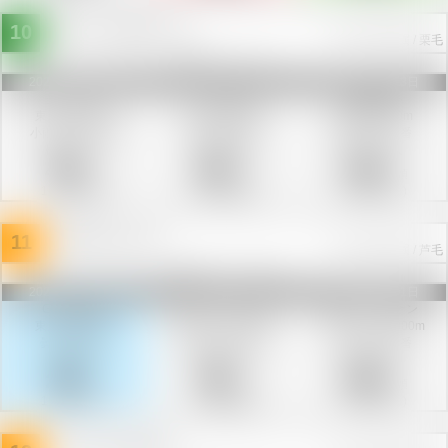
10
グリューネグリーン
牡馬
/
関東所属
/
栗毛
調教師：相沢 郁
2025年06月14日
2025年05月11日
2025年04月13日
ジューンＳ
メトロポリタ
福島民報杯
東京 芝 1800m
東京 芝 2400m
福島 芝 2000m
小雨 良 6枠 10番
晴 良 4枠 4番
雨 良 7枠 12番
横山 琉人
田辺 裕信
横山 琉人
4着
6着
11着
/15頭
/10頭
/15頭
1:48.2 (先行)
2:24.3 (逃げ)
2:00.6 (差し)
11
ガイアフォース
牡馬
/
関西所属
/
芦毛
調教師：杉山 晴紀
2025年06月08日
2025年02月23日
2024年12月01日
G1 安田記念
G1 フェブラリー
G1 チャンピオン
東京 芝 1600m
東京 ダート 1600m
中京 ダート 1800m
曇 良 4枠 7番
晴 良 8枠 15番
晴 良 8枠 16番
騎手不明
長岡 禎仁
長岡 禎仁
2着
7着
15着
/18頭
/16頭
/16頭
1:32.9 (差し)
1:36.5 (追込)
1:53.7 (差し)