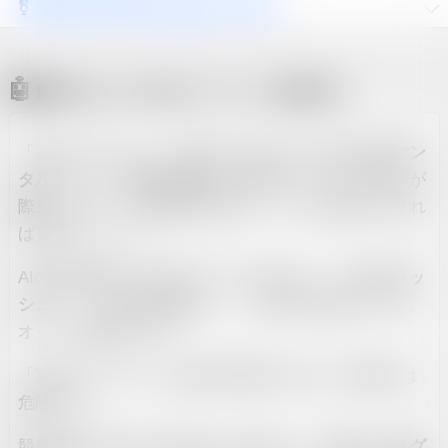
⚧ 性別の10年分析で他を出し抜け！
🤖
競馬AIによる「富士ステークス」競馬予想
「富士ステークス」で強そうなのは《
ジャンタルマン
タル
》です。競馬AI指数が75を超えているので強さが
際立ちます。人気は意外と無く、オッズが低くなけれ
ば買いましょう。
AIの競馬予想と人気がズレているのが、《
ソウルラッ
シュ
》、《
キープカルム
》、《
ウンブライル
》です。
オッズに要注目です。
「富士ステークス」は強い馬が多いため、1点狙いは
危険です。
競馬予想から外して良さそうなのは、《
グリューネグ