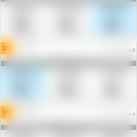
オパールＳ
G3 アイビスＳＤ
安達太良Ｓ
京都 芝 1200m
新潟 芝 1000m
福島 芝 1200m
曇 重 5枠 10番
晴 良 7枠 15番
曇 良 4枠 5番
斎藤 新
菅原 明良
荻野 極
14着
9着
2着
/18頭
/18頭
/14頭
1:08.6 (追込)
0:54.3 (追込)
1:09.5 (先行)
13
リバーラ
牝馬
/
関東所属
/
鹿毛
調教師：高柳 瑞樹
2025年05月25日
2025年03月23日
2025年01月18日
韋駄天Ｓ
G3 愛知杯
カーバンクル
新潟 芝 1000m
中京 芝 1400m
中山 芝 1200m
小雨 稍重 4枠 8番
晴 良 2枠 3番
晴 良 1枠 1番
菊沢 一樹
角田 大和
吉田 豊
2着
18着
8着
/16頭
/18頭
/16頭
0:56.0 (追込)
1:22.4 (先行)
1:07.9 (先行)
14
プルパレイ
セン馬
/
関西所属
/
鹿毛
調教師：須貝 尚介
2025年10月04日
2025年08月24日
2025年08月10日
オパールＳ
G3 キーンランド
ＵＨＢ賞