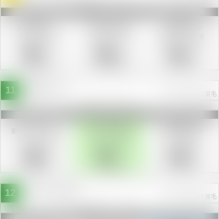
調教師：伊藤 大士
2025年08月17日
2025年08月03日
2025年05月10日
稲妻Ｓ
G3 アイビスＳＤ
駿風Ｓ
新潟 芝 1000m
新潟 芝 1000m
新潟 芝 1000m
晴 良 1枠 1番
晴 良 1枠 2番
曇 稍重 7枠 14番
田辺 裕信
菊沢 一樹
佐々木 大輔
5着
10着
5着
/11頭
/18頭
/16頭
0:56.0 (追込)
0:54.5 (追込)
0:56.0 (先行)
11
モデルハント
牝馬
/
関東所属
/
栗毛
調教師：武藤 善則
2025年08月16日
2025年04月12日
2025年03月01日
上越Ｓ
4歳以上2勝
4歳以上2勝
新潟 ダート 1200m
中山 ダート 1200m
阪神 芝 1400m
晴 良 7枠 12番
晴 良 7枠 13番
晴 良 5枠 8番
今村 聖奈
今村 聖奈
今村 聖奈
15着
3着
13着
/15頭
/16頭
/15頭
1:13.8 (差し)
1:11.2 (先行)
1:21.7 (先行)
12
ブーケファロス
牡馬
/
関東所属
/
鹿毛
調教師：清水 英克
2025年10月04日
2025年08月03日
2025年07月12日