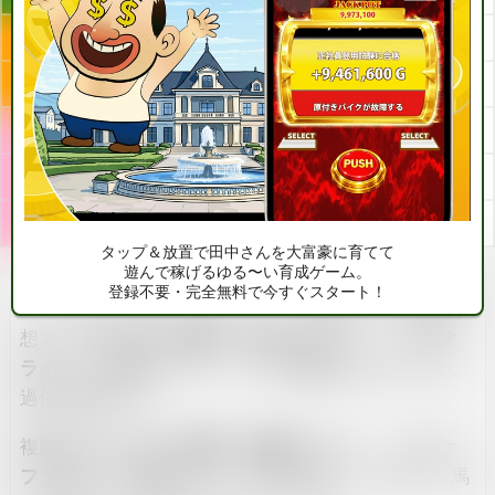
（40.0%）
（12.0%）
27回
9回
84回
丹内 祐次
（32.142%）
（10.714%）
7回
1回
29回
中井 裕二
（24.137%）
（3.448%）
15回
2回
89回
丸山 元気
（16.853%）
（2.247%）
5回
0回
26回
富田 暁
（19.23%）
（0.0%）
11回
2回
59回
斎藤 新
（18.644%）
（3.389%）
タップ＆放置で田中さんを大富豪に育てて
遊んで稼げるゆる〜い育成ゲーム。
登録不要・完全無料で今すぐスタート！
「ルミエールオータムダッシュ」の騎手による競馬予
想で、得意な騎手は
国分 恭介
騎手です。《
フィオ
ライア
》に騎乗します。しかし経験数が少ないため、
過信は禁物です。
複勝率が高い騎手は
鮫島 克駿
騎手です。《
ブーケ
ファロス
》に騎乗します。30%を超えているため、馬