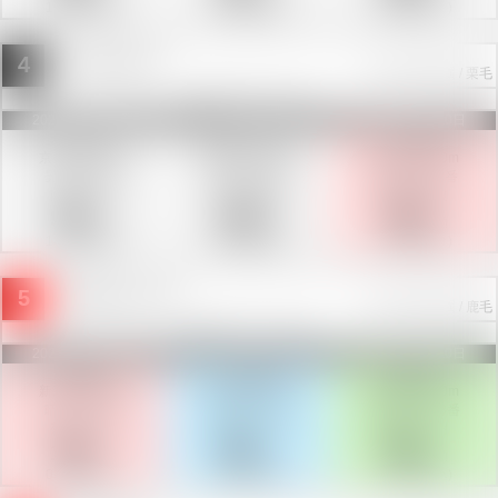
1:09.3 (追込)
1:08.3 (先行)
0:56.8 (差し)
4
フィオライア
牝馬
/
関西所属
/
栗毛
調教師：西園 正都
2025年10月04日
2025年08月24日
2025年08月10日
オパールＳ
G3 キーンランド
ＵＨＢ賞
京都 芝 1200m
札幌 芝 1200m
札幌 芝 1200m
曇 重 3枠 6番
晴 良 6枠 12番
曇 良 6枠 11番
国分 恭介
坂井 瑠星
鮫島 克駿
5着
10着
1着
/18頭
/16頭
/16頭
1:08.2 (逃げ)
1:08.8 (先行)
1:09.2 (逃げ)
5
エコロレジーナ
牝馬
/
関東所属
/
鹿毛
調教師：菊沢 隆徳
2025年08月17日
2025年06月22日
2025年05月10日
稲妻Ｓ
ＵＨＢ杯
駿風Ｓ
新潟 芝 1000m
函館 芝 1200m
新潟 芝 1000m
晴 良 7枠 9番
小雨 重 4枠 6番
曇 稍重 2枠 3番
菊沢 一樹
菊沢 一樹
菊沢 一樹
1着
2着
3着
/11頭
/15頭
/16頭
0:55.3 (差し)
1:08.9 (先行)
0:55.5 (追込)