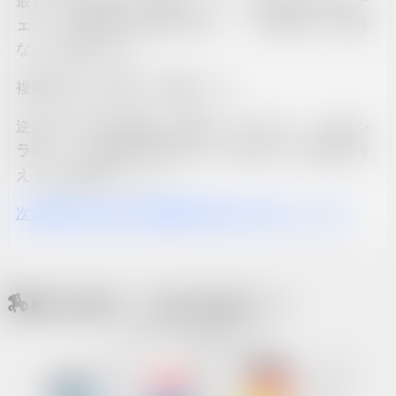
最も有利な枠番は「
8枠
」です。《
カルロヴェローチ
ェ
》、《
サウンドアレグリア
》、《
イコサン
》が8枠
なので要注目です。
複勝率が高い枠番も「
8枠
」です。
逆に最も不利な枠番は「
1枠
」になります。《
クムシ
ラコ
》、《
タツダイヤモンド
》は1枠となり枠番で考
えると期待薄でしょう。
次は騎手の分析での競馬予想も見てみましょう▼
🏇
騎手の同条件レース過去10年統計データ