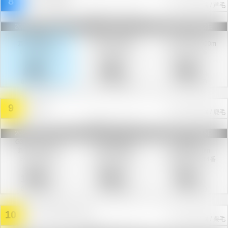
8
スコーピオン
牡馬
/
関東所属
/
芦毛
調教師：武藤 善則
2025年08月17日
2025年08月03日
2025年07月12日
稲妻Ｓ
G3 アイビスＳＤ
釜山Ｓ
新潟 芝 1000m
新潟 芝 1000m
小倉 ダート 1000m
晴 良 6枠 6番
晴 良 1枠 1番
晴 良 4枠 4番
武藤 雅
武藤 雅
菱田 裕二
2着
13着
10着
/11頭
/18頭
/10頭
0:55.6 (先行)
0:54.8 (追込)
1:00.7 (先行)
9
シロン
牝馬
/
関西所属
/
鹿毛
調教師：小栗 実
2025年08月03日
2025年07月06日
2025年05月25日
G3 アイビスＳＤ
G3 北九州記念
韋駄天Ｓ
新潟 芝 1000m
小倉 芝 1200m
新潟 芝 1000m
晴 良 2枠 4番
晴 良 8枠 16番
小雨 稍重 7枠 14番
国分 恭介
国分 恭介
国分 恭介
14着
16着
4着
/18頭
/18頭
/16頭
0:54.9 (先行)
1:09.4 (先行)
0:56.2 (先行)
10
ニシノコニャック
牡馬
/
関東所属
/
栗毛