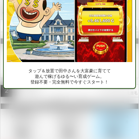
🐴
「古都ステークス」出走馬の基本情報一覧
1
ギャンブルルーム
牡馬
/
関西所属
/
青鹿毛
調教師：大久保 龍志
2025年06月15日
2025年04月26日
2025年03月30日
江の島Ｓ
観月橋Ｓ
御堂筋Ｓ
東京 芝 2400m
京都 ダート 1900m
阪神 芝 2400m
曇 稍重 4枠 6番
晴 良 1枠 1番
曇 良 6枠 8番
Ｍ．デムーロ
北村 友一
Ｍ．デムーロ
13着
11着
7着
/15頭
/12頭
/12頭
タップ＆放置で田中さんを大富豪に育てて
2:33.9 (差し)
2:01.4 (逃げ)
2:25.9 (差し)
遊んで稼げるゆる〜い育成ゲーム。
登録不要・完全無料で今すぐスタート！
2
ヴォランテ
牡馬
/
関西所属
/
黒鹿毛
調教師：羽月 友彦
2025年10月13日
2025年09月21日
2025年06月15日
昇仙峡Ｓ
ムーンライト
江の島Ｓ
東京 芝 2400m
阪神 芝 2200m
東京 芝 2400m
曇 良 7枠 7番
曇 良 1枠 1番
曇 稍重 2枠 2番
丹内 祐次
騎手不明
菅原 明良
5着
8着
2着
/8頭
/9頭
/15頭