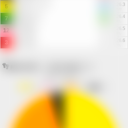
アンティシペイト
2
2:26.3
5
武 豊
1人気
先行
ラクローチェ
3
2:26.4
7
幸 英明
7人気
差し
スヴァルナ
4
2:26.5
12
松山 弘平
3人気
差し
ヴィッセン
5
2:26.6
3
団野 大成
8人気
差し
👣
脚質の同条件レース過去10年統計データ