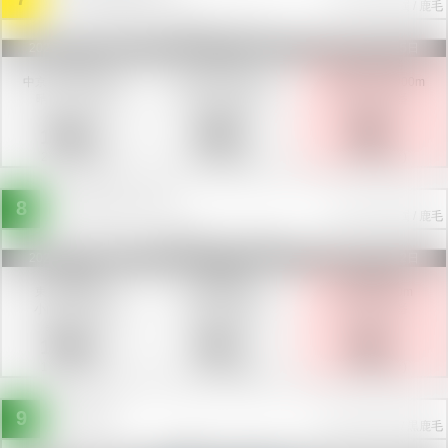
牡馬
/
関西所属
/
鹿毛
調教師：寺島 良
2025年08月31日
2025年06月22日
2025年05月25日
白川郷Ｓ
姫路Ｓ
4歳以上2勝
中京 ダート 1900m
阪神 ダート 1800m
京都 ダート 1900m
晴 良 7枠 13番
晴 良 8枠 16番
曇 重 5枠 5番
小沢 大仁
騎手不明
騎手不明
16着
10着
1着
/16頭
/16頭
/9頭
2:03.6 (追込)
1:54.4 (差し)
1:57.6 (逃げ)
8
イケイケドンドン
牡馬
/
関東所属
/
鹿毛
調教師：松山 将樹
2025年10月19日
2025年07月19日
2025年06月22日
甲斐路Ｓ
阿武隈Ｓ
高砂特別
東京 芝 1800m
福島 芝 1800m
阪神 芝 2000m
小雨 良 2枠 3番
晴 良 4枠 4番
晴 良 8枠 8番
柴田 大知
大野 拓弥
小沢 大仁
15着
5着
1着
/18頭
/10頭
/9頭
1:46.8 (差し)
1:50.1 (追込)
2:00.6 (逃げ)
9
フルール
牝馬
/
関東所属
/
黒鹿毛