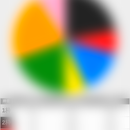
枠番
総出走頭数
3着以内頭数
1着頭数
1頭
0頭
1枠
25頭
（4.0%）
（0.0%）
8頭
3頭
2枠
26頭
（30.769%）
（11.538%）