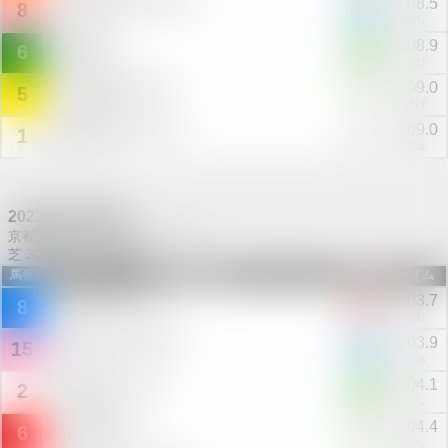
ゴールデンスナップ
2
3:08.5
8
浜中 俊
1人気
差し
フルール
3
3:08.9
6
幸 英明
5人気
先行
バロッサヴァレー
4
3:09.0
5
鮫島 克駿
4人気
逃げ
ロードプレジール
5
3:09.0
1
藤岡 佑介
6人気
追込
2023年10月29日
京都競馬場 10R 古都ステークス
芝 3000m 17頭 晴 良
馬番
馬名・騎手名
着順
タイム
ワープスピード
1
3:03.7
8
荻野 極
3人気
差し
メイショウブレゲ
2
3:03.9
15
酒井 学
7人気
追込
エンドウノハナ
3
3:04.1
2
岩田 望来
1人気
差し
アップデート
4
3:04.4
6
和田 竜二
10人気
差し