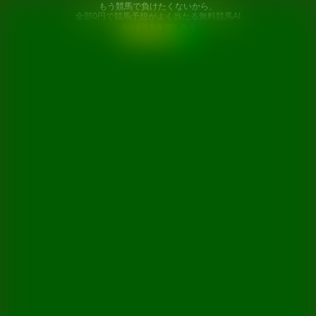
もう競馬で負けたくないから、
全部0円で競馬予想がよく当たる無料競馬AI
AI
無料競馬