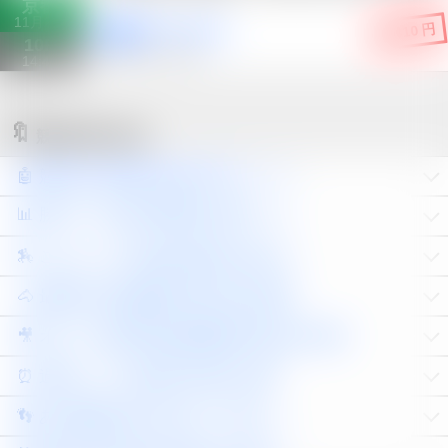
京都
11月2日
6,310 円
古都ステークス
10R
芝
3000m
13頭
14:45
🔖
競馬予想の目次
🤖 競馬AIの競馬予想を0円でゲット！
📊 勝っている馬の枠番は○番だった
🏇 このレースが得意な騎手はあの人
🐴 最新の出走馬情報で勝ち馬を発見
🎥 オススメ競馬予想参考動画で動きを分析
⏰ 過去レースの結果で傾向を分析
👣 あの脚質の馬に注目してみると…