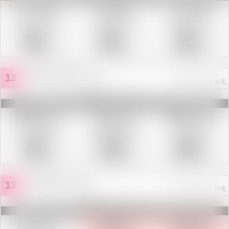
レインボーＳ
日本海Ｓ
ＳＴＶ賞
中山 芝 2000m
新潟 芝 2200m
札幌 芝 2000m
曇 良 7枠 11番
晴 良 1枠 2番
晴 良 8枠 16番
横山 琉人
木幡 巧也
横山 琉人
5着
9着
8着
/14頭
/16頭
/16頭
1:59.7 (差し)
2:13.3 (差し)
2:00.5 (追込)
12
アルマーザアミール
牡馬
/
関西所属
/
鹿毛
調教師：斉藤 崇史
2025年10月11日
2025年09月13日
2025年06月21日
3歳以上オープン
清秋ジャンプ
3歳以上オープン
京都 障害 3170m
中山 障害 3210m
阪神 障害 3110m
曇 良 4枠 4番
曇 稍重 6枠 8番
晴 良 4枠 4番
小牧 加矢太
小牧 加矢太
小牧 加矢太
4着
11着
10着
/10頭
/13頭
/12頭
3:37.6 (追込)
3:45.1 (追込)
3:33.5 (追込)
13
アクアヴァーナル
牝馬
/
関西所属
/
芦毛
調教師：四位 洋文
2025年06月21日
2025年05月18日
2025年04月19日
ストークＳ
白川特別
4歳以上1勝
阪神 芝 2200m
京都 芝 2400m
阪神 芝 2400m