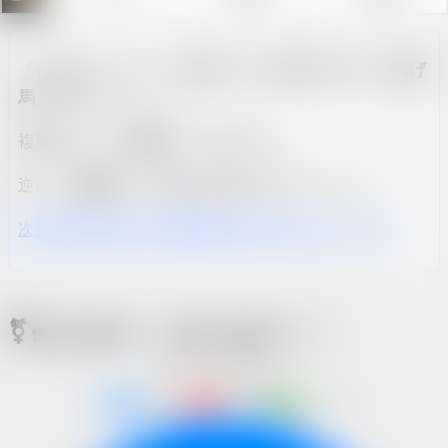
（7.042%）
（1.408%）
「古都ステークス」の脚質による競馬予想では「
逃げ
馬
」が勝つでしょう。
複勝率では「
先行馬
」に注目です！
逆に「
追込馬
」は活躍に期待出来ないでしょう。
次は性別の分析での競馬予想も見てみましょう▼
⚧
性別の同条件レース過去10年統計データ