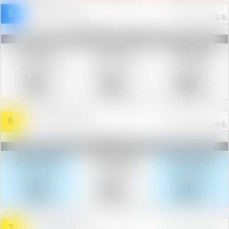
5
アスターブジエ
牡馬
/
関西所属
/
栗毛
調教師：中竹 和也
2025年09月07日
2025年06月21日
2025年06月01日
丹頂Ｓ
ストークＳ
G2 目黒記念
札幌 芝 2600m
阪神 芝 2200m
東京 芝 2500m
晴 稍重 1枠 1番
晴 良 6枠 7番
曇 良 3枠 5番
古川 吉洋
Ｍ．デムーロ
北村 宏司
6着
8着
10着
/12頭
/12頭
/18頭
2:45.6 (差し)
2:12.8 (追込)
2:33.8 (追込)
6
ロードプレジール
牡馬
/
関西所属
/
黒鹿毛
調教師：不明
2025年09月15日
2025年08月24日
2025年06月29日
3歳以上未勝利
3歳以上未勝利
3歳以上未勝利
阪神 障害 2970m
中京 障害 3000m
小倉 障害 2860m
晴 良 6枠 6番
晴 良 6枠 7番
晴 良 8枠 12番
小牧 加矢太
小牧 加矢太
小牧 加矢太
2着
6着
2着
/7頭
/11頭
/12頭
3:31.6 (先行)
3:21.3 (差し)
3:11.9 (先行)
7
アーマルコライト