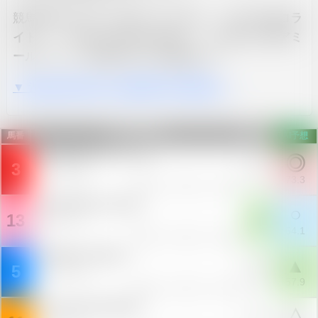
競馬予想から外して良さそうなのは、《
アーマルコラ
イト
》、《
ウインエアフォルク
》、《
アルマーザアミ
ール
》です。馬券を買うのは危険です。
▼ 過去10年分析での競馬予想で勝率が…
馬番
馬名・騎手名
人気
AI予想
タイセイフェリーク
◎
4
3
松若 風馬
73.3
6.7倍
軸
紐
穴
アクアヴァーナル
○
3
13
北村 友一
64.1
5.9倍
軸
紐
穴
アスターブジエ
▲
9
5
古川 吉洋
57.9
13.5倍
軸
紐
穴
フェミナフォルテ
△