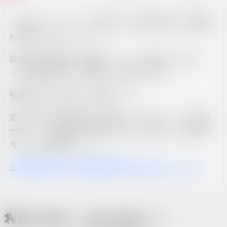
「清水ステークス」の枠番による競馬予想は「
内枠
」
が有利になるでしょう。
最も有利な枠番は「
8枠
」です。《
アルトゥーム
》、
《
フロムダスク
》が8枠なので要注目です。
複勝率が高い枠番も「
8枠
」です。
逆に最も不利な枠番は「
7枠
」になります。《
ナヴォ
ーナ
》、《
ダズリングブレイヴ
》は7枠となり枠番で
考えると期待薄でしょう。
次は騎手の分析での競馬予想も見てみましょう▼
🏇
騎手の同条件レース過去10年統計データ