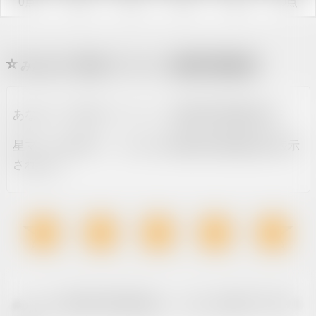
0点
0点
0点
0点
0点
0点
⭐
みんなの「清水ステークス」AI競馬予想期待度
あなたの「清水ステークス」AI競馬予想期待度は？
星マークを押すと、みんなのAI競馬予想期待度が表示
されます。
★
★
★
★
★
みんなのAI競馬予想期待度は、123人の投票で平均4.5