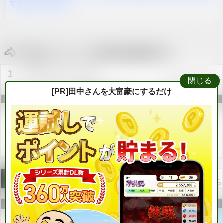
をしましょう▼
🐴
「清水ステークス」出走馬の基本情報一覧
1
エポックヴィーナス
牝馬
/
関西所属
/
鹿毛
閉じる
調教師：新谷 功一
[PR]田中さんを大富豪にするだけ
2025年10月12日
2025年06月15日
2025年05月18日
三年坂Ｓ
花のみちＳ
錦ステークス
京都 芝 1600m
阪神 芝 1600m
京都 芝 1600m
曇 良 5枠 6番
晴 稍重 1枠 1番
曇 稍重 3枠 3番
田口 貫太
和田 竜二
和田 竜二
6着
6着
7着
/13頭
/18頭
/12頭
1:32.4 (追込)
1:33.3 (差し)
1:34.1 (差し)
2
ヤブサメ
牡馬
/
関西所属
/
黒鹿毛
調教師：石橋 守
2025年03月23日
2025年03月01日
2025年04月20日
讃岐特別
4歳以上2勝
心斎橋Ｓ
阪神 芝 1400m
阪神 芝 1400m
阪神 芝 1400m