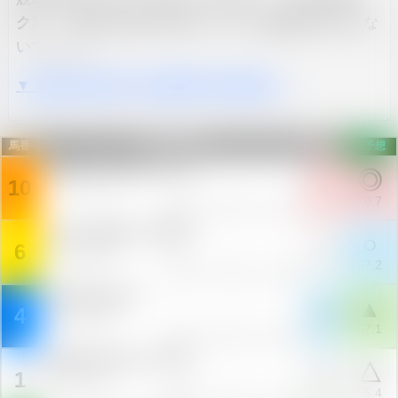
ク
》、《
ダークエクリプス
》です。掲示板には入らな
いでしょう。
▼ 過去10年分析での競馬予想で勝率が…
馬番
馬名・騎手名
人気
AI予想
ダズリングブレイヴ
◎
1
10
Ｃ．デムーロ
70.7
4.6倍
軸
紐
穴
チャンネルトンネル
○
4
6
坂井 瑠星
67.2
6.2倍
軸
紐
穴
アイサンサン
▲
2
4
岩田 望来
57.1
5.1倍
軸
紐
穴
エポックヴィーナス
△
9
1
田口 貫太
55.4
20.2倍