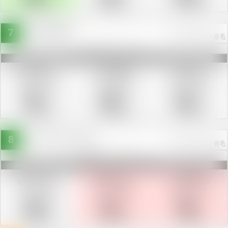
1:44.5 (差し)
1:49.2 (差し)
1:35.1 (追込)
7
スズカダブル
牡馬
/
関西所属
/
栗毛
調教師：西村 真幸
2025年09月06日
2025年07月20日
2025年06月07日
西宮Ｓ
G3 小倉記念
垂水Ｓ
阪神 芝 1800m
小倉 芝 2000m
阪神 芝 2000m
晴 良 3枠 3番
晴 良 7枠 13番
曇 良 2枠 2番
亀田 温心
騎手不明
鮫島 克駿
4着
15着
4着
/12頭
/16頭
/15頭
1:44.6 (逃げ)
2:01.3 (先行)
1:58.9 (逃げ)
8
ミッキージュエリー
牝馬
/
関西所属
/
鹿毛
調教師：中内田 充正
2025年09月14日
2025年07月13日
2025年05月11日
G2 ローズＳ
北海ハンデ
3歳1勝
阪神 芝 1800m
函館 芝 1800m
京都 芝 1600m
晴 良 4枠 7番
晴 良 3枠 3番
曇 良 2枠 2番
岩田 望来
丹内 祐次
藤岡 佑介
16着
1着
1着
/17頭
/11頭
/8頭
1:46.3 (先行)
1:45.6 (逃げ)
1:34.3 (逃げ)