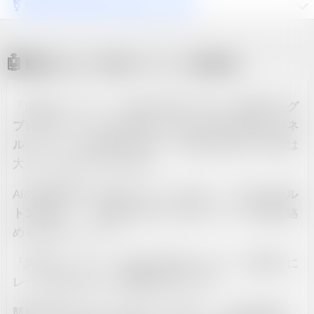
⚧ 性別の10年分析で他を出し抜け！
🤖
競馬AIによる「清水ステークス」競馬予想
「清水ステークス」で強さが目立つのは《
ダズリング
ブレイヴ
》です。実力が近いのは《
チャンネルトンネ
ル
》です。人気は意外と無く、馬券に絡めると払戻は
大きくなるかもしれません。
AIの競馬予想と人気がズレているのが、《
チャンネル
トンネル
》、《
エポックヴィーナス
》です。馬券に絡
めると良いでしょう。
「清水ステークス」は強い馬が多いため、人気通りに
レースが決まらない可能性があります。
競馬予想から外して良さそうなのは、《
フロムダス