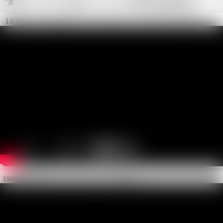
🎥
オススメの「清水ステークス」競馬予想参考動画
【名実況】ラジオNIKKEIアナウンサーが選ぶ「スゴい！実況」 | JRA公式
1988年 毎日杯（GⅢ） | オグリキャップ | JRA公式