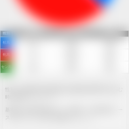
性別
総出走頭数
3着以内頭数
1着頭数
373頭
119頭
1517頭
牡馬
（24.588%）
（7.844%）
159頭
61頭
757頭
牝馬
（21.003%）
（8.058%）
33頭
8頭
148頭
セン馬
（22.297%）
（5.405%）
性別での競馬予想は優劣分析は最後の競馬予想に悩む
時に参考にしましょう。
基本的に牡馬が有利なので、牝馬とセン馬が他のレー
スと比べてどうなのかを検討しましょう。