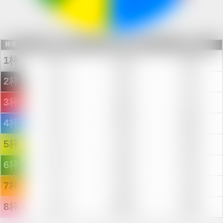
枠番
総出走頭数
3着以内頭数
1着頭数
57頭
19頭
1枠
236頭
（24.152%）
（8.05%）
54頭
17頭
2枠
250頭
（21.6%）
（6.8%）
65頭
17頭
3枠
265頭
（24.528%）
（6.415%）
69頭
28頭
4枠
284頭
（24.295%）
（9.859%）
71頭
20頭
5枠
301頭
（23.588%）
（6.644%）
67頭
23頭
6枠
322頭
（20.807%）
（7.142%）
78頭
21頭
7枠
371頭
（21.024%）
（5.66%）
104頭
43頭
8枠
393頭
（26.463%）
（10.941%）