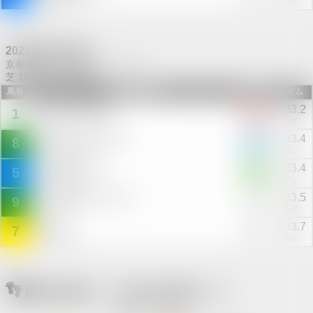
池添 謙一
1人気
先行
2023年11月26日
京都競馬場 10R 清水ステークス
芝 1600m 13頭 晴 良
馬番
馬名・騎手名
着順
タイム
トゥードジボン
1
1:33.2
1
藤岡 佑介
4人気
逃げ
ルージュラテール
2
1:33.4
8
西村 淳也
5人気
差し
スズハローム
3
1:33.4
5
鮫島 克駿
3人気
差し
スーサンアッシャー
4
1:33.5
9
横山 典弘
7人気
先行
セオ
5
1:33.7
7
坂井 瑠星
2人気
先行
👣
脚質の同条件レース過去10年統計データ