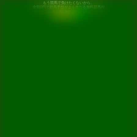
もう競馬で負けたくないから、
全部0円で競馬予想がよく当たる無料競馬AI
AI
無料競馬