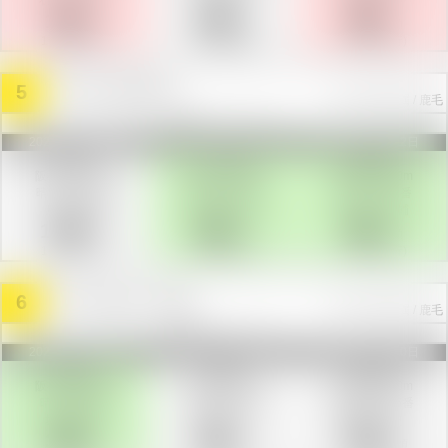
1着
12着
1着
/16頭
/17頭
/12頭
1:32.0 (先行)
1:44.6 (逃げ)
1:32.4 (先行)
5
テーオーダグラス
牡馬
/
関西所属
/
鹿毛
調教師：須貝 尚介
2025年09月06日
2025年08月02日
2025年07月12日
西宮Ｓ
ＳＴＶ賞
五稜郭Ｓ
阪神 芝 1800m
札幌 芝 2000m
函館 芝 1800m
晴 良 8枠 11番
晴 良 6枠 12番
晴 良 7枠 12番
川田 将雅
佐々木 大輔
佐々木 大輔
12着
3着
3着
/12頭
/16頭
/14頭
1:45.7 (差し)
2:00.3 (差し)
1:46.3 (先行)
6
チャンネルトンネル
牡馬
/
関西所属
/
鹿毛
調教師：福永 祐一
2025年09月06日
2025年08月10日
2025年05月10日
西宮Ｓ
佐渡Ｓ
分倍河原Ｓ
阪神 芝 1800m
新潟 芝 1800m
東京 芝 1600m
晴 良 5枠 5番
雨 重 1枠 1番
曇 稍重 3枠 5番
坂井 瑠星
戸崎 圭太
横山 武史
3着
5着
11着
/12頭
/14頭
/15頭