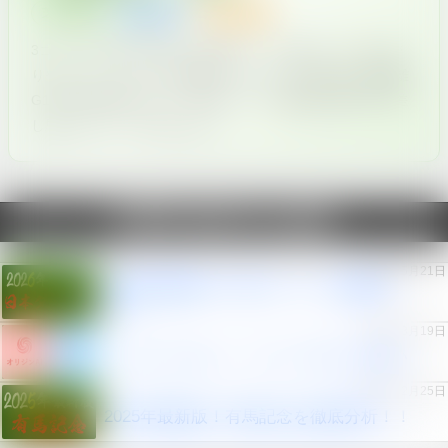
芝・右回り
直線 404m
差しも有利
3コーナーの坂（淀の坂）が特徴で、下り坂でペースが上が
りやすいコースです。菊花賞やエリザベス女王杯など長距離
G1が多く開催されます。外回りコースは直線が約404mで差
し馬にもチャンスがあります。
📚 最新の
競馬予想上達記事
2026年5月21日
2026年最新版！日本ダービーを徹底分
析！！
2026年3月19日
「オリジンAI」と「ウェーブAI」の違い
2025年12月25日
2025年最新版！有馬記念を徹底分析！！