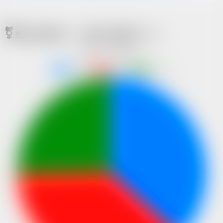
⚧
性別の同条件レース過去10年統計データ