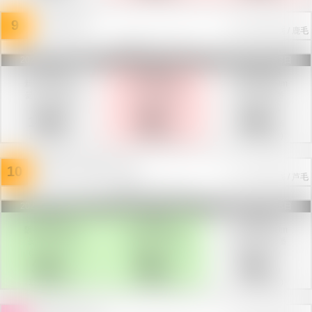
9
ナヴォーナ
牡馬
/
関西所属
/
鹿毛
調教師：矢作 芳人
2025年10月25日
2024年12月08日
2024年11月23日
魚沼Ｓ
名古屋日刊Ｓ
3歳以上2勝
新潟 芝 2000m
中京 芝 2000m
東京 芝 1600m
曇 良 7枠 14番
晴 良 4枠 7番
晴 良 2枠 2番
川端 海翼
川端 海翼
坂井 瑠星
14着
1着
13着
/18頭
/16頭
/14頭
1:59.6 (差し)
2:00.9 (先行)
1:34.6 (追込)
10
ダズリングブレイヴ
セン馬
/
関西所属
/
芦毛
調教師：斉藤 崇史
2025年09月14日
2025年08月24日
2025年05月18日
仲秋Ｓ
長岡Ｓ
弥彦Ｓ
阪神 芝 1600m
新潟 芝 1600m
新潟 芝 1800m
曇 良 6枠 7番
晴 良 7枠 13番
曇 良 8枠 15番
Ｃ．ルメール
団野 大成
亀田 温心
3着
3着
5着
/11頭
/18頭
/16頭
1:32.3 (差し)
1:32.6 (差し)
1:47.8 (差し)