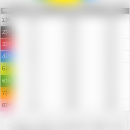
枠番
総出走頭数
3着以内頭数
1着頭数
282頭
94頭
1枠
1828頭
（15.426%）
（5.142%）
355頭
114頭
2枠
1931頭
（18.384%）
（5.903%）
372頭
125頭
3枠
2020頭
（18.415%）
（6.188%）
401頭
133頭
4枠
2089頭
（19.195%）
（6.366%）
436頭
138頭
5枠
2131頭
（20.459%）
（6.475%）
489頭
163頭
6枠
2173頭
（22.503%）
（7.501%）
459頭
161頭
7枠
2197頭
（20.892%）
（7.328%）
550頭
188頭
8枠
2198頭
（25.022%）
（8.553%）
「三浦特別」の枠番による競馬予想は「
外枠
」が有利