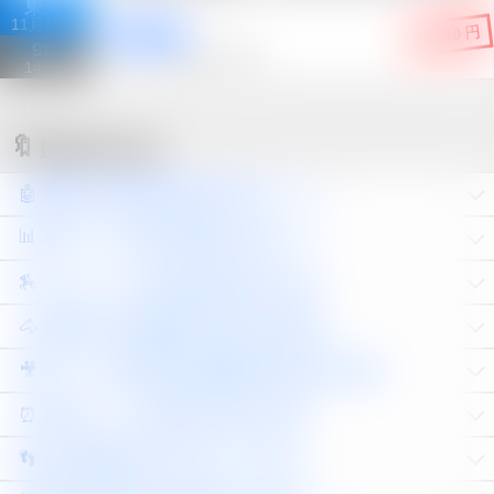
東京
11月15日
1,150 円
三浦特別
9R
ダート
1600m
16頭
14:25
🔖
競馬予想の目次
🤖 競馬AIの競馬予想を0円でゲット！
📊 勝っている馬の枠番は○番だった
🏇 このレースが得意な騎手はあの人
🐴 最新の出走馬情報で勝ち馬を発見
🎥 オススメ競馬予想参考動画で動きを分析
⏰ 過去レースの結果で傾向を分析
👣 あの脚質の馬に注目してみると…