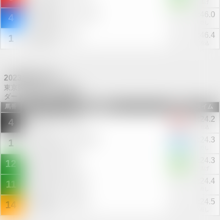
菅原 明良
3人気
逃げ
ダイヤモンドハンズ
4
1:46.0
4
津村 明秀
4人気
差し
マルコタージュ
5
1:46.4
1
杉原 誠人
6人気
追込
2023年6月17日
東京競馬場 9R 三浦特別
ダート 1400m 16頭 晴 良
馬番
馬名・騎手名
着順
タイム
ハチメンロッピ
1
1:24.2
4
原 優介
3人気
追込
キャンディドライヴ
2
1:24.3
1
石川 裕紀人
7人気
差し
ヒロノゴウカイ
3
1:24.3
12
丸田 恭介
14人気
逃げ
クリスタルウエイ
4
1:24.4
11
吉田 豊
6人気
差し
コスモルーテウス
5
1:24.5
14
柴田 大知
15人気
差し