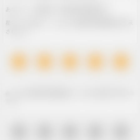
あなたの「三浦特別」AI競馬予想期待度は？
星マークを押すと、みんなのAI競馬予想期待度が表示
されます。
★
★
★
★
★
みんなのAI競馬予想期待度は、123人の投票で平均4.5
です。
★
★
★
★
★