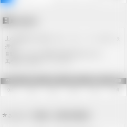
🧮
馬券点数計算
上の競馬予想一覧表の「軸」「紐」「穴」のボタンを
押すと
自動でそれぞれの券種の点数が表示されます。
馬券購入の参考にしてください。
ワイド
枠連
馬連
馬単
三連複
三連単
0点
0点
0点
0点
0点
0点
⭐
みんなの「三浦特別」AI競馬予想期待度