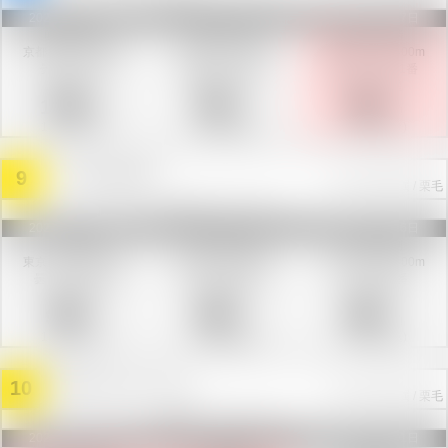
2025年10月26日
2025年10月05日
2025年05月17日
嵯峨野特別
3歳以上2勝
4歳以上1勝
京都 ダート 1400m
京都 ダート 1400m
京都 ダート 1400m
曇 重 4枠 8番
曇 重 8枠 16番
曇 不良 7枠 11番
北村 友一
横山 和生
坂井 瑠星
15着
5着
1着
/16頭
/16頭
/14頭
1:26.1 (差し)
1:23.5 (先行)
1:23.5 (逃げ)
9
トーホウキザン
牡馬
/
関西所属
/
栗毛
調教師：高橋 康之
2025年10月26日
2025年10月05日
2025年07月26日
三鷹特別
3歳以上2勝
四日市特別
東京 ダート 1600m
東京 ダート 1600m
中京 ダート 1400m
曇 不良 3枠 3番
曇 良 8枠 15番
晴 良 3枠 6番
騎手不明
騎手不明
騎手不明
9着
8着
9着
/13頭
/16頭
/16頭
1:36.5 (差し)
1:38.4 (追込)
1:25.0 (追込)
10
ロフティストーリー
牝馬
/
関東所属
/
栗毛
調教師：久保田 貴士
2025年08月24日
2025年06月14日
2025年02月01日