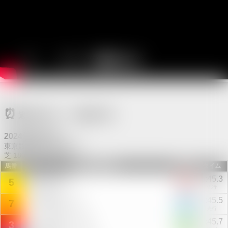
⏰
過去5年のレース結果一覧
2024年6月15日
東京競馬場 9R 三浦特別
芝 1800m 9頭 晴 良
馬番
馬名・騎手名
着順
タイム
カニキュル
1
1:45.3
5
戸崎 圭太
1人気
先行
フォルラニーニ
2
1:45.5
7
Ｃ．ルメール
2人気
先行
ニューステソーロ
3
1:45.7
3