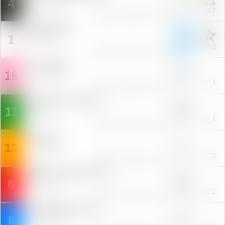
4
4
木幡 巧也
58.7
7.4倍
軸
紐
穴
アラナコア
☆
2
1
菱田 裕二
57.0
4.6倍
軸
紐
穴
シャパリュ
8
16
三浦 皇成
55.4
21.4倍
軸
紐
穴
アイファーバトル
14
11
騎手不明
49.4
46.7倍
軸
紐
穴
フェイト
7
13
小崎 綾也
49.2
19.9倍
軸
紐
穴
ダディーズトリップ
12
6
横山 典弘
48.2
35.9倍
軸
紐
穴
クアトロジャック
5
8
岩田 康誠