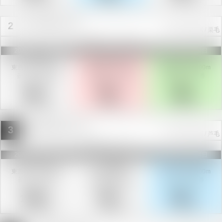
1:24.3 (追込)
1:24.6 (差し)
1:51.0 (先行)
2
タイヨウフレア
牝馬
/
関東所属
/
栗毛
調教師：杉浦 宏昭
2025年10月26日
2025年08月31日
2025年08月10日
三鷹特別
3歳以上1勝
3歳以上1勝
東京 ダート 1600m
札幌 ダート 1700m
札幌 ダート 1700m
曇 不良 1枠 1番
曇 稍重 7枠 11番
曇 稍重 7枠 7番
大野 拓弥
横山 武史
吉田 隼人
8着
1着
3着
/13頭
/13頭
/9頭
1:36.4 (追込)
1:45.1 (差し)
1:46.8 (先行)
3
ホウオウプレミア
牡馬
/
関東所属
/
芦毛
調教師：奥村 武
2025年10月04日
2025年06月15日
2025年05月24日
3歳以上2勝
芦ノ湖特別
4歳以上2勝
東京 ダート 1400m
東京 芝 1600m
東京 ダート 1600m
曇 良 7枠 13番
曇 稍重 4枠 4番
曇 良 7枠 12番
横山 和生
石川 裕紀人
横山 和生
10着
7着
2着
/16頭
/10頭
/14頭
1:25.6 (追込)
1:35.3 (追込)
1:37.5 (追込)