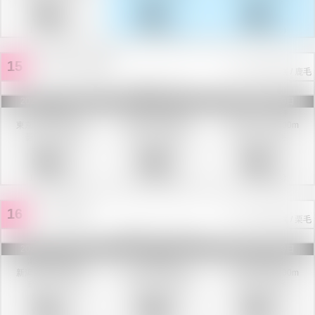
小林 脩斗
小林 脩斗
小林 脩斗
5着
2着
2着
/14頭
/14頭
/11頭
1:44.4 (差し)
1:45.8 (差し)
1:46.0 (差し)
15
ケイアイメキラ
セン馬
/
関西所属
/
鹿毛
調教師：不明
2025年10月19日
2025年09月20日
2025年08月10日
西湖特別
3歳以上2勝
Ｆビレッジ特
東京 ダート 1600m
阪神 ダート 1800m
札幌 ダート 1700m
曇 良 8枠 12番
曇 良 4枠 8番
曇 良 6枠 9番
柴田 善臣
荻野 琢真
荻野 琢真
5着
11着
5着
/13頭
/16頭
/14頭
1:38.3 (先行)
1:54.2 (差し)
1:45.3 (追込)
16
シャパリュ
セン馬
/
関東所属
/
栗毛
調教師：菊沢 隆徳
2025年08月16日
2025年06月14日
2025年03月09日
瀬波温泉特別
日野特別
4歳以上2勝
新潟 ダート 1800m
東京 ダート 2100m
中山 ダート 1800m
晴 良 4枠 5番
小雨 良 2枠 4番
晴 重 5枠 9番
菊沢 一樹
菅原 明良
菅原 明良
6着
15着
6着
/13頭
/16頭
/15頭