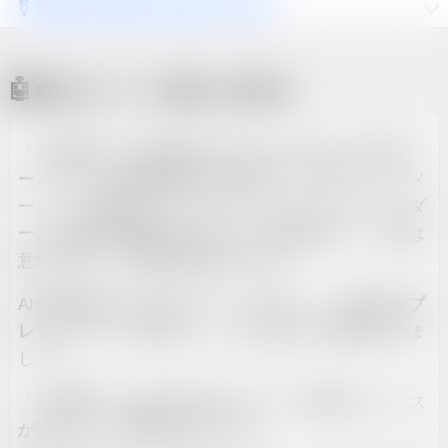
⚧ 性別の10年分析で他を出し抜け！
🤖
競馬AIによる「三浦特別」競馬予想
「三浦特別」で最も期待できるのは《
サノノワンダ
ー
》です。競馬AI指数が75を超えているのでフォーメ
ーションの軸に向いています。さらに《サノノワンダ
ー》の競馬AI指数は他と比べると圧倒的です。人気は
意外と無く、万馬券も期待できます。
AIの競馬予想と人気がズレているのが、《
ホウオウプ
レミア
》です。美味しいところを突いた馬券を買いま
しょう。
「三浦特別」は強い馬が多いため、人気通りにレース
が決まらない可能性があります。