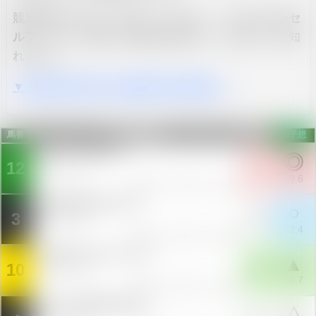
競馬予想から外して良さそうなのは、《
フォーワンセ
ルフ
》です。総流しの場合は含めなくても良いかも知
れません。
▼ 過去10年分析での競馬予想で勝率が…
馬番
馬名・騎手名
人気
AI予想
サノノワンダー
◎
1
12
戸崎 圭太
79.6
3.3倍
軸
紐
穴
ホウオウプレミア
○
6
3
横山 和生
62.4
15.4倍
軸
紐
穴
ロフティストーリー
▲
3
10
横山 武史
60.7
5.7倍
軸
紐
穴
グレイスザクラウン
△