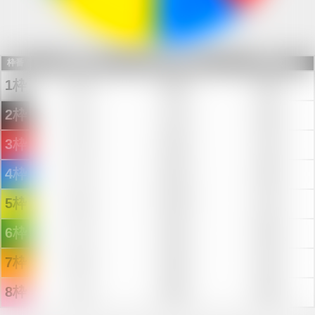
枠番
総出走頭数
3着以内頭数
1着頭数
82頭
30頭
1枠
367頭
（22.343%）
（8.174%）
72頭
24頭
2枠
393頭
（18.32%）
（6.106%）
90頭
31頭
3枠
416頭
（21.634%）
（7.451%）
89頭
29頭
4枠
427頭
（20.843%）
（6.791%）
102頭
37頭
5枠
438頭
（23.287%）
（8.447%）
99頭
30頭
6枠
457頭
（21.663%）
（6.564%）
96頭
31頭
7枠
469頭
（20.469%）
（6.609%）
96頭
31頭
8枠
477頭
（20.125%）
（6.498%）