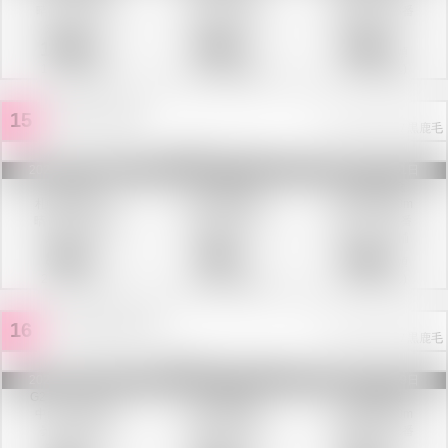
晴 良 6枠 12番
晴 良 6枠 9番
晴 稍重 3枠 3番
丸田 恭介
丸田 恭介
丸田 恭介
15着
10着
14着
/16頭
/13頭
/14頭
1:32.4 (追込)
1:21.1 (追込)
1:23.3 (追込)
15
ダンディズム
セン馬
/
関西所属
/
黒鹿毛
調教師：野中 賢二
2025年09月07日
2025年07月20日
2025年06月01日
丹頂Ｓ
G3 小倉記念
G2 目黒記念
札幌 芝 2600m
小倉 芝 2000m
東京 芝 2500m
晴 稍重 3枠 3番
晴 良 6枠 11番
曇 良 6枠 12番
川又 賢治
騎手不明
佐々木 大輔
8着
7着
12着
/12頭
/16頭
/18頭
2:45.7 (差し)
2:00.7 (追込)
2:34.0 (差し)
16
リカンカブール
セン馬
/
関西所属
/
黒鹿毛
調教師：田中 克典
2025年09月21日
2025年07月20日
2025年02月09日
G2 オールカマー
G3 小倉記念
小倉日経賞
中山 芝 2200m
小倉 芝 2000m
小倉 芝 2000m
曇 良 7枠 8番
晴 良 5枠 9番
晴 稍重 2枠 2番
吉田 隼人
団野 大成
吉田 隼人