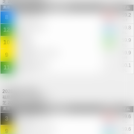
芝 2000m 16頭 晴 良
馬番
馬名・騎手名
着順
タイム
パンサラッサ
1
1:59.2
8
菱田 裕二
5人気
逃げ
ヒュミドール
2
1:59.8
12
吉田 豊
6人気
差し
アラタ
3
1:59.9
10
大野 拓弥
1人気
差し
ステイフーリッシュ
4
1:59.9
9
坂井 瑠星
3人気
先行
エフェクトオン
5
2:00.1
11
亀田 温心
11人気
差し
2020年11月15日
福島競馬場 11R 福島記念
芝 2000m 16頭 晴 良
馬番
馬名・騎手名
着順
タイム
バイオスパーク
1
1:59.6
3
池添 謙一
2人気
差し
ヴァンケドミンゴ
2
1:59.6
9
1人気
差し