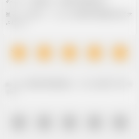
あなたの「福島記念」AI競馬予想期待度は？
星マークを押すと、みんなのAI競馬予想期待度が表示
されます。
★
★
★
★
★
みんなのAI競馬予想期待度は、123人の投票で平均4.5
です。
★
★
★
★
★