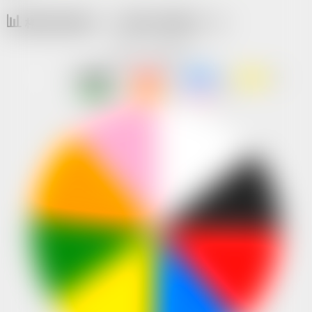
📊
枠番の同条件レース過去10年統計データ