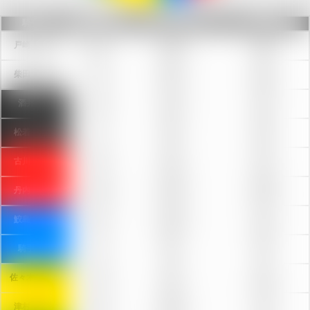
騎手名
総騎乗回数
3着以内回数
1着回数
41回
20回
80回
戸崎 圭太
（51.249%）
（25.0%）
8回
3回
47回
柴田 善臣
（17.021%）
（6.382%）
5回
2回
16回
酒井 学
（31.25%）
（12.5%）
0回
0回
2回
松若 風馬
（0.0%）
（0.0%）
5回
2回
16回
古川 吉洋
（31.25%）
（12.5%）
23回
10回
104回
丹内 祐次
（22.115%）
（9.615%）
11回
1回
56回
鮫島 克駿
（19.642%）
（1.785%）
0回
0回
0回
騎手不明
（0%）
（0%）
3回
1回
24回
佐々木 大輔
（12.5%）
（4.166%）
22回
7回
90回
津村 明秀