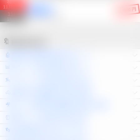
福島
11月22日
2,560 円
福島記念
11R
芝
2000m
16頭
15:20
🔖
競馬予想の目次
🤖 競馬AIの競馬予想を0円でゲット！
📊 勝っている馬の枠番は○番だった
🏇 このレースが得意な騎手はあの人
🐴 最新の出走馬情報で勝ち馬を発見
🎥 オススメ競馬予想参考動画で動きを分析
⏰ 過去レースの結果で傾向を分析
👣 あの脚質の馬に注目してみると…