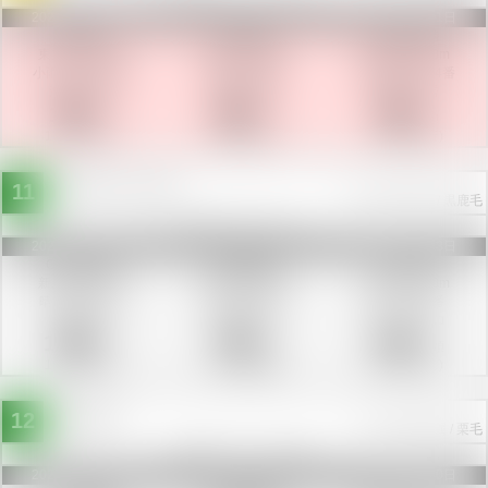
2025年10月19日
2025年07月06日
2025年06月01日
甲斐路Ｓ
白河特別
4歳以上1勝
東京 芝 1800m
福島 芝 1800m
東京 芝 1800m
小雨 良 8枠 16番
晴 良 1枠 2番
晴 稍重 7枠 14番
津村 明秀
津村 明秀
津村 明秀
1着
1着
1着
/18頭
/16頭
/16頭
1:45.4 (差し)
1:48.2 (差し)
1:45.8 (先行)
11
リフレーミング
牡馬
/
関西所属
/
黒鹿毛
調教師：藤野 健太
2025年08月31日
2025年07月27日
2025年07月13日
G3 新潟記念
G3 関屋記念
G3 七夕賞
新潟 芝 2000m
新潟 芝 1600m
福島 芝 2000m
晴 良 8枠 17番
晴 良 7枠 13番
晴 良 3枠 5番
石橋 脩
石橋 脩
Ｍ．デムーロ
14着
17着
15着
/16頭
/18頭
/15頭
1:59.6 (差し)
1:32.6 (追込)
2:04.1 (差し)
12
バビット
牡馬
/
関西所属
/
栗毛
調教師：浜田 多実雄
2025年03月29日
2025年02月16日
2024年11月30日