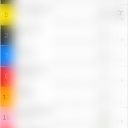
軸
紐
穴
アンリーロード
☆
14
9
佐々木 大輔
58.3
45.9倍
軸
紐
穴
クリノメイ
6
3
酒井 学
55.6
13.9倍
軸
紐
穴
パレハ
9
7
鮫島 克駿
54.1
19.6倍
軸
紐
穴
コガネノソラ
7
6
丹内 祐次
50.8
15.5倍
軸
紐
穴
アラタ
8
13
横山 典弘
49.7
18.6倍
軸
紐
穴
リカンカブール
12
16
吉田 隼人
45.8
31.9倍
軸
紐
穴