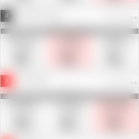
4
イングランドアイズ
牝馬
/
関西所属
/
鹿毛
調教師：安田 翔伍
2025年09月13日
2025年07月20日
2025年06月07日
G3 チャレンジＣ
G3 小倉記念
垂水Ｓ
阪神 芝 2000m
小倉 芝 2000m
阪神 芝 2000m
曇 良 2枠 3番
晴 良 1枠 1番
曇 良 3枠 5番
松若 風馬
松若 風馬
北村 友一
5着
1着
7着
/15頭
/16頭
/15頭
1:58.3 (差し)
1:59.9 (差し)
1:59.2 (追込)
5
シリウスコルト
牡馬
/
関東所属
/
鹿毛
調教師：不明
2025年10月05日
2025年07月13日
2025年05月17日
G2 毎日王冠
G3 七夕賞
G3 新潟大賞典
東京 芝 1800m
福島 芝 2000m
新潟 芝 2000m
曇 良 8枠 11番
晴 良 5枠 8番
曇 稍重 4枠 8番
古川 吉洋
古川 吉洋
古川 吉洋
11着
8着
1着
/11頭
/15頭
/16頭
1:45.2 (先行)
2:01.8 (先行)
2:00.5 (逃げ)