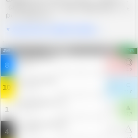
《
キタウイング
》です。総流しの場合は含めなくても
良いかも知れません。
▼ 過去10年分析での競馬予想で勝率が…
馬番
馬名・騎手名
人気
AI予想
エコロヴァルツ
◎
1
8
騎手不明
74.3
4.5倍
軸
紐
穴
ニシノティアモ
○
2
10
津村 明秀
72.0
5.4倍
軸
紐
穴
クリスマスパレード
▲
5
1
戸崎 圭太
67.7
7.2倍
軸
紐
穴
イングランドアイズ
△
4
4
松若 風馬
63.5
7.0倍