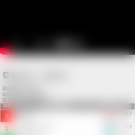
⏰
過去5年のレース結果一覧
2024年11月10日
福島競馬場 11R 福島記念
芝 2000m 16頭 晴 良
馬番
馬名・騎手名
着順
タイム
アラタ
1
2:00.7
6
大野 拓弥
7人気
差し
フェアエールング
2
2:00.9
1
丹内 祐次
6人気
差し