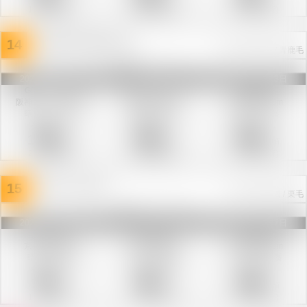
1:20.4 (先行)
1:33.1 (先行)
1:20.9 (先行)
14
ホウオウプロサンゲ
牡馬
/
関西所属
/
青鹿毛
調教師：矢作 芳人
2025年09月27日
2025年09月13日
2025年04月13日
G3 シリウスＳ
G3 チャレンジＣ
福島民報杯
阪神 ダート 2000m
阪神 芝 2000m
福島 芝 2000m
晴 良 7枠 12番
曇 良 3枠 4番
雨 良 1枠 1番
菱田 裕二
菱田 裕二
菱田 裕二
14着
14着
15着
/14頭
/15頭
/15頭
2:10.0 (逃げ)
2:00.2 (逃げ)
2:01.5 (先行)
15
ダイシンヤマト
牡馬
/
関東所属
/
栗毛
調教師：戸田 博文
2025年11月02日
2025年09月06日
2025年07月27日
まほろばＳ
G3 京成杯ＡＨ
G3 関屋記念
京都 芝 1600m
中山 芝 1600m
新潟 芝 1600m
晴 良 2枠 2番
晴 良 2枠 4番
晴 良 8枠 18番
和田 竜二
岩田 康誠
吉田 豊
7着
4着
13着
/15頭
/16頭
/18頭
1:32.8 (差し)
1:31.5 (先行)
1:31.9 (差し)