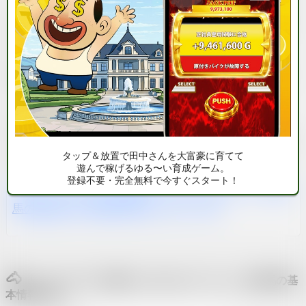
よる競馬予想で、得意な騎手は
Ｃ．ルメール
騎手で
す。《
シャドウフューリー
》に騎乗します。勝利数も
多いので、要注目です。
複勝率が高い騎手も
Ｃ．ルメール
騎手です。軸に選
んでも良いでしょう。
逆に期待できない騎手は
Ｍ．バルザローナ
騎手で
す。《
シヴァース
》に騎乗します。好材料がない場合
タップ＆放置で田中さんを大富豪に育てて
は買わないほうが良いでしょう。
遊んで稼げるゆる〜い育成ゲーム。
登録不要・完全無料で今すぐスタート！
次は「フランスギャロ賞キャピタルステークス」出走
馬の情報も見て競馬予想をしましょう▼
🐴
「フランスギャロ賞キャピタルステークス」出走馬の基
本情報一覧