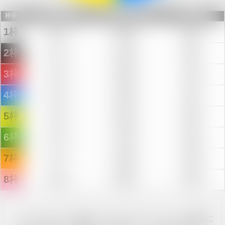
枠番
総出走頭数
3着以内頭数
1着頭数
229頭
85頭
1枠
1009頭
（22.695%）
（8.424%）
214頭
63頭
2枠
1057頭
（20.245%）
（5.96%）
228頭
79頭
3枠
1105頭
（20.633%）
（7.149%）
230頭
76頭
4枠
1162頭
（19.793%）
（6.54%）
259頭
89頭
5枠
1232頭
（21.022%）
（7.224%）
278頭
83頭
6枠
1279頭
（21.735%）
（6.489%）
319頭
114頭
7枠
1471頭
（21.685%）
（7.749%）
356頭
115頭
8枠
1539頭
（23.131%）
（7.472%）
「フランスギャロ賞キャピタルステークス」の枠番に