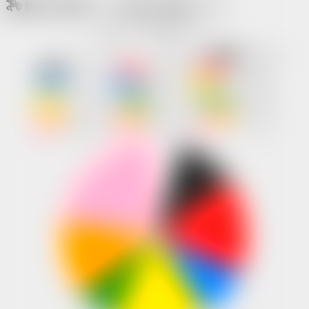
🏇
騎手の同条件レース過去10年統計データ