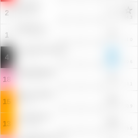
セフィロ
☆
7
2
横山 和生
64.3
16.8倍
軸
紐
穴
シヴァース
6
1
Ｍ．バルザローナ
61.0
9.2倍
軸
紐
穴
ミッキーゴージャス
2
4
Ｄ．レーン
60.6
5.0倍
軸
紐
穴
グロリアラウス
9
18
Ｔ．マーカンド
53.1
21.7倍
軸
紐
穴
ダイシンヤマト
11
15
吉田 豊
50.9
41.2倍
軸
紐
穴
レイベリング
13
13
三浦 皇成
49.6
67.5倍
軸
紐
穴