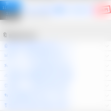
東京
11月29日
240 円
フランスギャロ賞キャピタルステークス
11R
芝
1600m
18頭
15:25
🔖
競馬予想の目次
🤖 競馬AIの競馬予想を0円でゲット！
📊 勝っている馬の枠番は○番だった
🏇 このレースが得意な騎手はあの人
🐴 最新の出走馬情報で勝ち馬を発見
⏰ 過去レースの結果で傾向を分析
👣 あの脚質の馬に注目してみると…
⚧ 性別の10年分析で他を出し抜け！