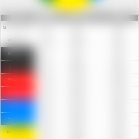
騎手名
総騎乗回数
3着以内回数
1着回数
0回
0回
0回
Ｍ．バルザローナ
（0%）
（0%）
32回
9回
156回
横山 和生
（20.512%）
（5.769%）
0回
0回
2回
藤懸 貴志
（0.0%）
（0.0%）
46回
22回
89回
Ｄ．レーン
（51.685%）
（24.719%）
72回
24回
234回
横山 武史
（30.769%）
（10.256%）
56回
27回
124回
川田 将雅
（45.161%）
（21.774%）
47回
15回
231回
石橋 脩
（20.346%）
（6.493%）
38回
13回
176回
横山 典弘
（21.59%）
（7.386%）
36回
12回
234回
石川 裕紀人
（15.384%）
（5.128%）