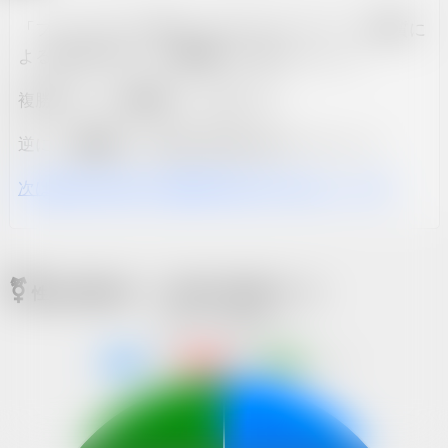
「フランスギャロ賞キャピタルステークス」の脚質に
よる競馬予想では「
逃げ馬
」が勝つでしょう。
複勝率では「
逃げ馬
」に注目です！
逆に「
追込馬
」は活躍に期待出来ないでしょう。
次は性別の分析での競馬予想も見てみましょう▼
⚧
性別の同条件レース過去10年統計データ