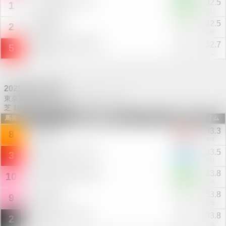
レッドモンレーヴ
3
1:32.5
1
Ｔ．マーカンド
5人気
差し
ロジリオン
4
1:32.5
2
北村 宏司
2人気
先行
アスクコンナモンダ
5
1:32.7
5
岩田 望来
6人気
差し
2023年11月25日
東京競馬場 11R キャピタルステークス
芝 1600m 10頭 晴 良
馬番
馬名・騎手名
着順
タイム
ドーブネ
1
1:33.3
8
吉田 隼人
2人気
逃げ
プレサージュリフト
2
1:33.5
3
Ｗ．ビュイック
1人気
先行
アスクコンナモンダ
3
1:33.8
10
Ｔ．マーカンド
4人気
追込
セッション
4
1:33.8
9
岩田 望来
3人気
追込
タイムトゥヘヴン
5
1:33.8
2
大野 拓弥
6人気
追込