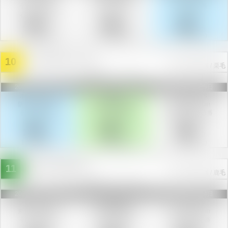
曇 良 5枠 8番
曇 良 8枠 17番
晴 良 3枠 3番
石川 裕紀人
武 豊
武 豊
4着
11着
2着
/14頭
/18頭
/10頭
1:32.1 (追込)
1:33.4 (追込)
1:31.8 (追込)
10
シャドウフューリー
牡馬
/
関西所属
/
栗毛
調教師：杉山 晴紀
2025年09月28日
2025年08月24日
2025年06月15日
ポートアイＳ
朱鷺Ｓ
パラダイスＳ
阪神 芝 1600m
新潟 芝 1400m
東京 芝 1400m
曇 良 3枠 3番
晴 良 6枠 8番
曇 稍重 6枠 10番
西村 淳也
津村 明秀
津村 明秀
2着
3着
4着
/12頭
/13頭
/14頭
1:33.1 (差し)
1:20.7 (追込)
1:22.5 (差し)
11
グランドカリナン
牡馬
/
関東所属
/
鹿毛
調教師：田島 俊明
2025年10月13日
2025年08月31日
2025年06月14日
オクトーバー
G3 新潟記念
ジューンＳ
東京 芝 2000m
新潟 芝 2000m
東京 芝 1800m
曇 良 3枠 5番
晴 良 2枠 3番
小雨 良 1枠 1番