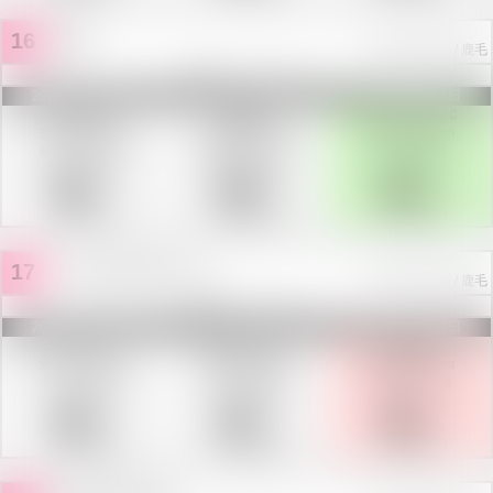
16
セオ
牡馬
/
関西所属
/
鹿毛
調教師：上村 洋行
2025年11月02日
2025年05月25日
2025年04月27日
まほろばＳ
都大路Ｓ
G2 マイラーズＣ
京都 芝 1600m
京都 芝 1800m
京都 芝 1600m
晴 良 8枠 15番
曇 稍重 4枠 7番
晴 良 7枠 8番
岩田 望来
岩田 康誠
岩田 望来
8着
15着
3着
/15頭
/17頭
/10頭
1:32.8 (差し)
1:48.0 (先行)
1:32.1 (先行)
17
シュタールヴィント
牡馬
/
関西所属
/
鹿毛
調教師：矢作 芳人
2025年11月16日
2025年10月13日
2025年09月27日
オーロカップ
G2 ＭＢＳスワン
道頓堀Ｓ
東京 芝 1400m
京都 芝 1400m
阪神 芝 1200m
晴 良 4枠 7番
晴 良 5枠 9番
晴 良 6枠 11番
小崎 綾也
小崎 綾也
西村 淳也
6着
5着
1着
/18頭
/18頭
/16頭
1:20.4 (追込)
1:19.1 (追込)
1:08.3 (差し)