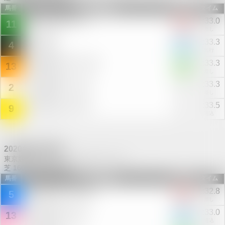
馬番
馬名・騎手名
着順
タイム
プリンスリターン
1
1:33.0
11
横山 武史
2人気
差し
トライン
2
1:33.3
4
田辺 裕信
6人気
先行
アオイクレアトール
3
1:33.3
13
内田 博幸
8人気
差し
ワールドウインズ
4
1:33.3
2
田中 勝春
11人気
差し
エアファンディタ
5
1:33.5
9
Ｃ．ルメール
1人気
追込
2020年11月28日
東京競馬場 11R キャピタルステークス
芝 1600m 13頭 晴 良
馬番
馬名・騎手名
着順
タイム
ピースワンパラディ
1
1:32.8
5
戸崎 圭太
1人気
差し
ロードマイウェイ
2
1:33.0
13
三浦 皇成
5人気
追込