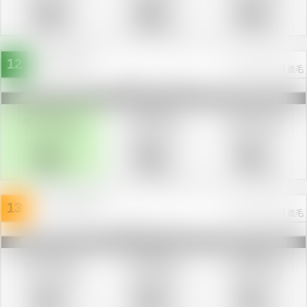
丸山 元気
大野 拓弥
津村 明秀
14着
15着
12着
/18頭
/16頭
/15頭
1:58.6 (先行)
2:00.0 (追込)
1:49.7 (差し)
12
ラケマーダ
牡馬
/
関西所属
/
鹿毛
調教師：千田 輝彦
2025年11月16日
2025年11月02日
2025年09月28日
オーロカップ
まほろばＳ
ポートアイＳ
東京 芝 1400m
京都 芝 1600m
阪神 芝 1600m
晴 良 7枠 14番
晴 良 5枠 8番
曇 良 4枠 4番
Ｔ．マーカンド
藤岡 佑介
藤岡 佑介
3着
14着
6着
/18頭
/15頭
/12頭
1:20.1 (差し)
1:33.5 (先行)
1:33.4 (先行)
13
レイベリング
牡馬
/
関東所属
/
鹿毛
調教師：鹿戸 雄一
2025年11月16日
2025年10月18日
2025年08月24日
オーロカップ
G2 富士Ｓ
朱鷺Ｓ
東京 芝 1400m
東京 芝 1600m
新潟 芝 1400m
晴 良 8枠 18番
曇 良 4枠 5番
晴 良 8枠 13番
三浦 皇成
津村 明秀
石橋 脩
5着
12着
5着
/18頭
/14頭
/13頭