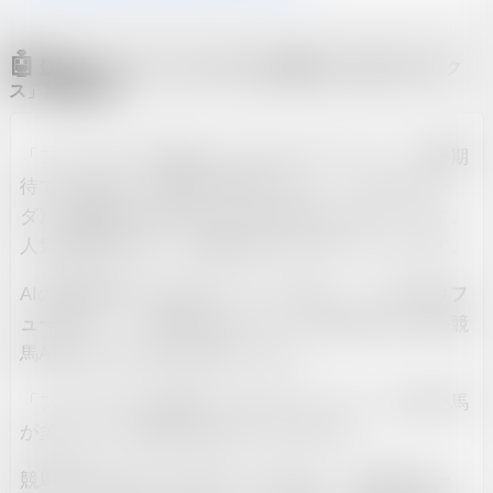
🤖
競馬AIによる「フランスギャロ賞キャピタルステーク
ス」競馬予想
「フランスギャロ賞キャピタルステークス」で一番期
待できるのは《
ブエナオンダ
》です。《ブエナオン
ダ》と勝負できるのは《
シャドウフューリー
》です。
人気は意外と無く、馬券を買うのをオススメします。
AIの競馬予想と人気がズレているのが、《
シャドウフ
ューリー
》、《
セフィロ
》です。人気を信じるのか競
馬AIを信じるのかはお任せします。
「フランスギャロ賞キャピタルステークス」は強い馬
が多いため、波乱があるかもしれません。
競馬予想から外して良さそうなのは、《
スズハロー