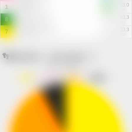
ミラアイトーン
3
1:33.0
1
横山 和生
9人気
先行
サトノフェイバー
4
1:33.3
8
古川 吉洋
7人気
逃げ
テーオービクトリー
5
1:33.3
7
大野 拓弥
13人気
追込
👣
脚質の同条件レース過去10年統計データ