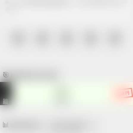
みんなのAI競馬予想期待度は、123人の投票で平均4.5
です。
★
★
★
★
★
🎯
AI競馬予想の的中馬券
240 円
6
ブエナオンダ
📊
枠番の同条件レース過去10年統計データ