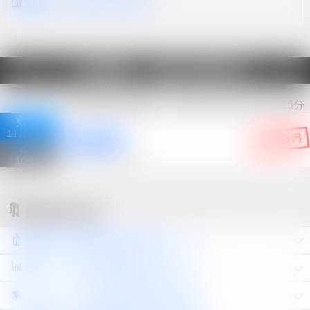
最新のレースはコチラから
「
2歳未勝利
」
の無料AI競馬予想
競馬予想の更新日：
2025年11月30日 17時16分
東京
11月30日
10,190 円
2歳未勝利
4R
芝
2000m
13頭
10:55
🔖
競馬予想の目次
🤖 競馬AIの競馬予想を0円でゲット！
📊 勝っている馬の枠番は○番だった
🏇 このレースが得意な騎手はあの人