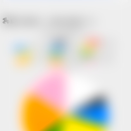
🏇
騎手の同条件レース過去10年統計データ