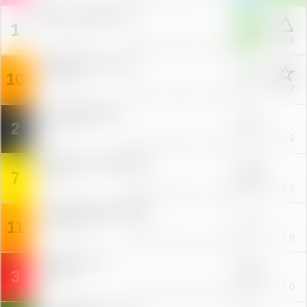
サトノトリニティ
△
3
1
Ｃ．デムーロ
59.0
10.1倍
軸
紐
穴
エオリアンリッジ
☆
5
10
松山 弘平
57.7
14.8倍
軸
紐
穴
シャドウクライ
6
2
北村 友一
55.6
18.6倍
軸
紐
穴
ブランニューホーム
10
7
黛 弘人
43.2
66.9倍
軸
紐
穴
アイアムコロンブス
7
11
丹内 祐次
37.8
34.5倍
軸
紐
穴
ソルトバーン
11
3
騎手不明
37.0
99.0倍
軸
紐
穴