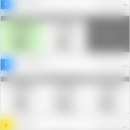
4
タイドグラフ
牡馬
/
関東所属
/
黒鹿毛
調教師：上原 博之
2025年10月12日
2025年08月17日
2歳未勝利
2歳新馬
東京 芝 2000m
新潟 芝 1800m
曇 良 7枠 8番
晴 良 6枠 7番
前前前走 無し
騎手不明
大野 拓弥
3着
9着
/10頭
/11頭
2:00.3 (追込)
1:52.0 (差し)
5
オーキッドワン
牡馬
/
関東所属
/
鹿毛
調教師：水野 貴広
2025年10月04日
2025年09月28日
2025年09月15日
2歳未勝利
2歳未勝利
2歳未勝利
東京 芝 2000m
中山 芝 2000m
中山 芝 1800m
曇 良 6枠 6番
晴 良 6枠 11番
曇 良 1枠 1番
武藤 雅
菊沢 一樹
武藤 雅
7着
12着
8着
/9頭
/16頭
/10頭
2:01.8 (追込)
2:04.1 (追込)
1:51.6 (追込)
6
アイムイン
牡馬
/
関東所属
/
黒鹿毛