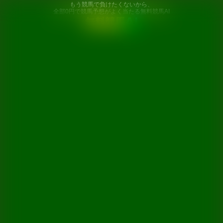
もう競馬で負けたくないから、
全部0円で競馬予想がよく当たる無料競馬AI
AI
無料競馬