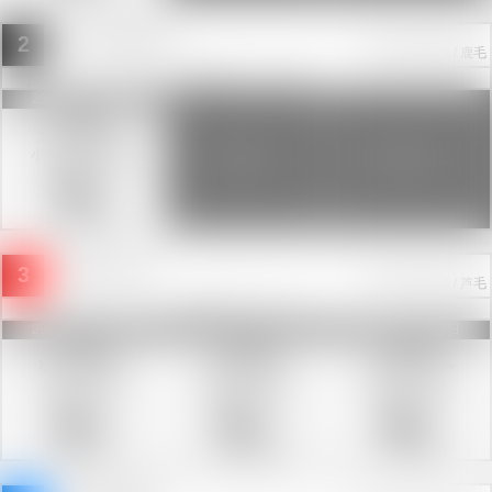
2
シャドウクライ
牝馬
/
関西所属
/
鹿毛
調教師：杉山 佳明
2025年10月05日
2歳新馬
京都 芝 1800m
小雨 稍重 6枠 9番
前前走 無し
前前前走 無し
鮫島 克駿
7着
/13頭
1:49.4 (追込)
3
ソルトバーン
牝馬
/
関東所属
/
芦毛
調教師：和田 雄二
2025年11月08日
2025年08月09日
2025年07月27日
2歳未勝利
2歳未勝利
2歳未勝利
福島 芝 1800m
新潟 芝 2000m
新潟 芝 1800m
晴 良 1枠 1番
晴 良 4枠 4番
晴 良 2枠 2番
吉田 隼人
柴田 大知
柴田 大知
7着
7着
5着
/16頭
/10頭
/6頭
1:48.6 (差し)
2:04.0 (追込)
1:50.2 (追込)