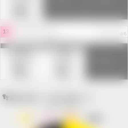
晴 良 7枠 14番
前前走 無し
前前前走 無し
今村 聖奈
15着
/16頭
2:04.5 (追込)
13
ファムクラジューズ
牝馬
/
関東所属
/
鹿毛
調教師：黒岩 陽一
2025年11月01日
2025年10月04日
2歳未勝利
2歳新馬
東京 芝 2000m
東京 芝 1800m
晴 稍重 8枠 11番
曇 良 5枠 9番
前前前走 無し
騎手不明
騎手不明
5着
7着
/11頭
/17頭
2:00.7 (追込)
1:48.9 (差し)
👣
脚質の同条件レース過去10年統計データ