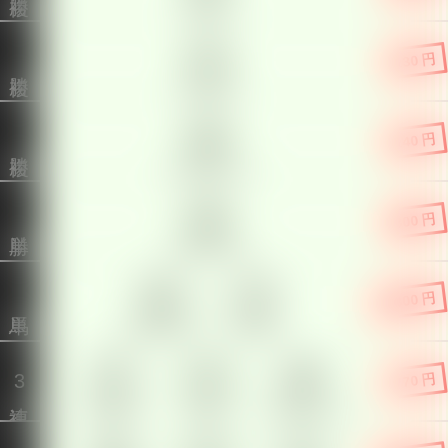
アイムイン
130 円
4
タイドグラフ
140 円
13
ファムクラジューズ
800 円
13
ファムクラジューズ
1,800 円
＞
13
6
ファムクラジューズ
アイムイン
770 円
3連複
－
－
4
6
13
タイドグラフ
アイムイン
ファムクラジューズ