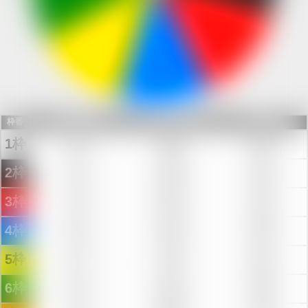
枠番
総出走頭数
3着以内頭数
1着頭数
143頭
58頭
1枠
465頭
（30.752%）
（12.473%）
116頭
41頭
2枠
495頭
（23.434%）
（8.282%）
142頭
47頭
3枠
530頭
（26.792%）
（8.867%）
141頭
48頭
4枠
560頭
（25.178%）
（8.571%）
173頭
51頭
5枠
607頭
（28.5%）
（8.401%）
161頭
50頭
6枠
653頭
（24.655%）
（7.656%）