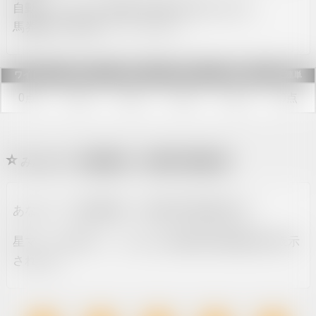
自動でそれぞれの券種の点数が表示されます。
馬券購入の参考にしてください。
ワイド
枠連
馬連
馬単
三連複
三連単
0点
0点
0点
0点
0点
0点
⭐
みんなの「2歳未勝利」AI競馬予想期待度
あなたの「2歳未勝利」AI競馬予想期待度は？
星マークを押すと、みんなのAI競馬予想期待度が表示
されます。