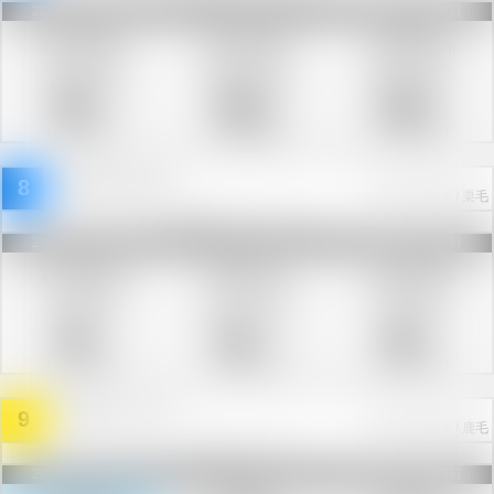
2025年11月16日
2025年04月27日
2025年04月12日
ドンカスター
センテニアル
京橋Ｓ
京都 芝 1800m
京都 芝 1800m
阪神 芝 2000m
晴 良 2枠 2番
晴 良 8枠 15番
曇 良 2枠 4番
鮫島 克駿
鮫島 克駿
鮫島 克駿
5着
15着
13着
/12頭
/16頭
/16頭
1:46.1 (差し)
1:46.8 (逃げ)
1:59.9 (先行)
8
ナムラフッカー
牡馬
/
関西所属
/
栗毛
調教師：長谷川 浩大
2025年11月16日
2025年08月23日
2025年08月02日
ドンカスター
ＷＡＳＪ２
ＳＴＶ賞
京都 芝 1800m
札幌 芝 2000m
札幌 芝 2000m
晴 良 3枠 3番
晴 良 4枠 6番
晴 良 4枠 8番
武 豊
Ｋ．ティータン
武 豊
7着
8着
5着
/12頭
/14頭
/16頭
1:46.2 (差し)
2:03.1 (差し)
2:00.5 (差し)
9
アウフヘーベン
牝馬
/
関西所属
/
鹿毛
調教師：高橋 亮
2025年11月16日
2025年09月06日
2025年08月16日
ドンカスター
西宮Ｓ
高山Ｓ