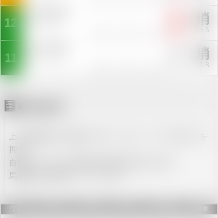
レディネス
消
1
12
横山 典弘
26.6
5.1倍
軸
紐
穴
ショーモン
消
17
11
永島 まなみ
21.8
81.5倍
軸
紐
穴
🧮
馬券点数計算
上の競馬予想一覧表の「軸」「紐」「穴」のボタンを
押すと
自動でそれぞれの券種の点数が表示されます。
馬券購入の参考にしてください。
ワイド
枠連
馬連
馬単
三連複
三連単