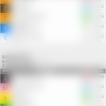
坂井 瑠星
5人気
追込
ゾンニッヒ
2
1:32.6
2
川田 将雅
1人気
先行
メイショウホシアイ
3
1:32.9
7
福永 祐一
4人気
先行
コスタボニータ
4
1:33.0
4
藤岡 康太
2人気
差し
シャイニングフジ
5
1:33.2
1
富田 暁
8人気
追込
2021年10月24日
阪神競馬場 10R 元町ステークス
芝 1600m 14頭 曇 良
馬番
馬名・騎手名
着順
タイム
エアファンディタ
1
1:33.4
2
Ｃ．ルメール
2人気
差し
ワールドバローズ
2
1:33.8
14
和田 竜二
6人気
先行
ヴァトレニ
3
1:33.8
8
横山 和生
5人気
先行