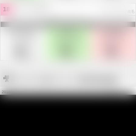
18
エバーハピネス
牝馬
/
関東所属
/
鹿毛
調教師：久保田 貴士
2025年11月16日
2025年10月19日
2025年08月09日
ユートピアＳ
甲斐路Ｓ
三面川特別
東京 芝 1800m
東京 芝 1800m
新潟 芝 1800m
晴 良 3枠 3番
小雨 良 7枠 15番
晴 良 6枠 12番
Ｔ．マーカンド
木幡 巧也
木幡 巧也
6着
3着
1着
/11頭
/18頭
/16頭
1:46.9 (追込)
1:45.8 (差し)
1:44.6 (差し)
🎥
オススメの「元町ステークス」競馬予想参考動画
2018年 スプリンターズステークス（GⅠ） | ファインニードル | JRA公式