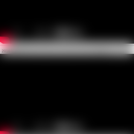
2016年 NHKマイルカップ（GⅠ） | メジャーエンブレム | JRA公式