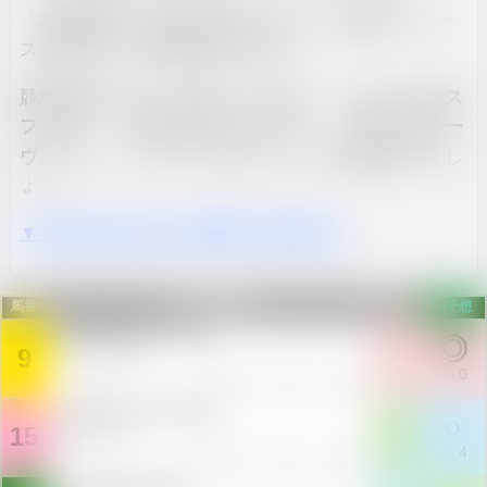
「2歳未勝利」は強い馬が多いため、人気通りにレー
スが決まらない可能性があります。
競馬予想から外して良さそうなのは、《
フトゥーロス
フィダ
》、《
スカイプレリュード
》、《
グランブラー
ヴ
》です。トリガミにならないように点数を削りまし
ょう。
▼ 過去10年分析での競馬予想で勝率が…
馬番
馬名・騎手名
人気
AI予想
デアヴェローチェ
◎
1
9
岩田 望来
83.0
1.8倍
軸
紐
穴
ララディアーブル
○
3
15
藤岡 佑介
72.4
10.9倍
軸
紐
穴