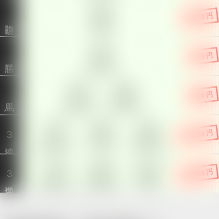
1,090 円
11
ミトノリン
150 円
9
デアヴェローチェ
680 円
＞
9
15
デアヴェローチェ
ララディアーブル
14,730 円
3連複
－
－
9
11
15
デアヴェローチェ
ミトノリン
ララディアーブル
27,080 円
3連単
＞
＞
9
15
11
デアヴェローチェ
ララディアーブル
ミトノリン