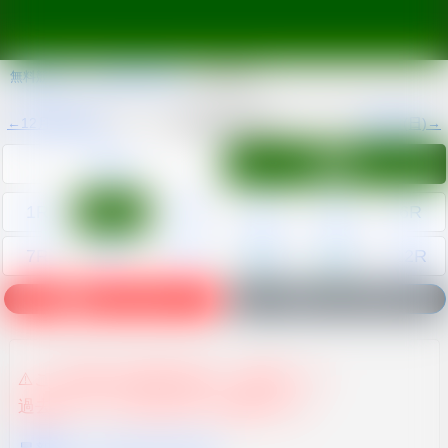
無料競馬AI
無料AI競馬予想
2歳未勝利
12月28日(日)
←12月27日(土)
1月4日(日)→
阪神
中山
2R
1R
3R
4R
5R
6R
10R
11R
7R
8R
9R
12R
WIN
5
WIN
5
オリジンAI
ウェーブAI
⚠️この記事のAI競馬予想は「2025年」の
過去のレースになるのでご注意下さい。