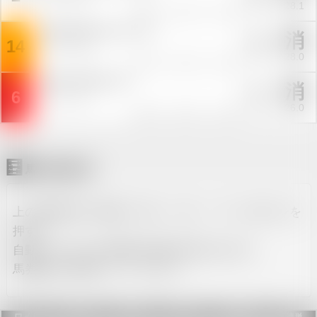
28.1
117.8倍
軸
紐
穴
スカイプレリュード
消
14
14
石川 裕紀人
28.0
75.4倍
軸
紐
穴
グランブラーヴ
消
17
6
古川 吉洋
26.0
164.1倍
軸
紐
穴
🧮
馬券点数計算
上の競馬予想一覧表の「軸」「紐」「穴」のボタンを
押すと
自動でそれぞれの券種の点数が表示されます。
馬券購入の参考にしてください。