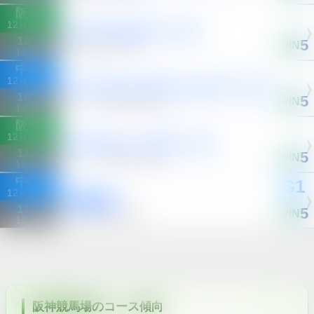
阪神
12月28日
サンクフルステークス
10R
5
芝
2000m
11頭
WIN
14:35
中山
12月28日
２０２５フェアウェルステークス
10R
5
ダート
1200m
16頭
WIN
14:50
阪神
12月28日
ギャラクシーステークス
11R
5
ダート
1400m
16頭
WIN
15:15
中山
G1
12月28日
有馬記念
11R
5
芝
2500m
16頭
WIN
15:40
阪神競馬場のコース傾向