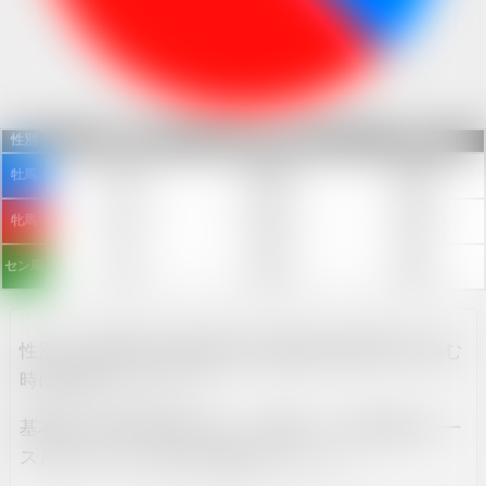
性別
総出走頭数
3着以内頭数
1着頭数
509頭
168頭
2294頭
牡馬
（22.188%）
（7.323%）
517頭
173頭
2462頭
牝馬
（20.999%）
（7.026%）
21頭
8頭
161頭
セン馬
（13.043%）
（4.968%）
性別での競馬予想は優劣分析は最後の競馬予想に悩む
時に参考にしましょう。
基本的に牡馬が有利なので、牝馬とセン馬が他のレー
スと比べてどうなのかを検討しましょう。