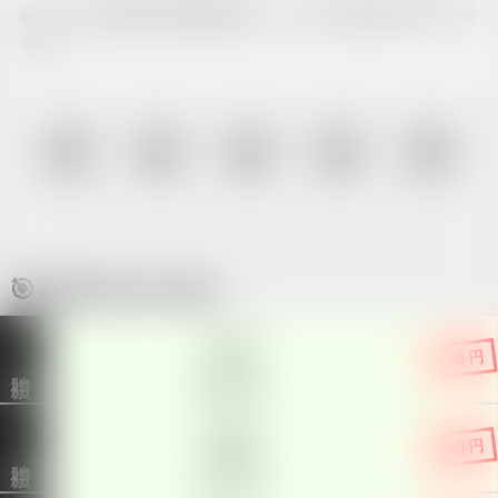
みんなのAI競馬予想期待度は、123人の投票で平均4.5
です。
★
★
★
★
★
🎯
AI競馬予想の的中馬券
110 円
9
デアヴェローチェ
180 円
15
ララディアーブル