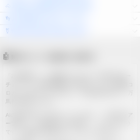
🐴 最新の出走馬情報で勝ち馬を発見
👣 あの脚質の馬に注目してみると…
⚧ 性別の10年分析で他を出し抜け！
🤖
競馬AIによる「2歳未勝利」競馬予想
「2歳未勝利」で一番期待できるのは《
デアヴェロー
チェ
》です。競馬AI指数が75を超えているので複勝コ
ロガシに良いかもしれません。人気は意外と無く、万
馬券も期待できます。
AIの競馬予想と人気がズレているのが、《
ララディア
ーブル
》、《
コスモファーブロス
》、《
ミトノリン
》
です。積極的に馬券を買っていきたい馬ですね。