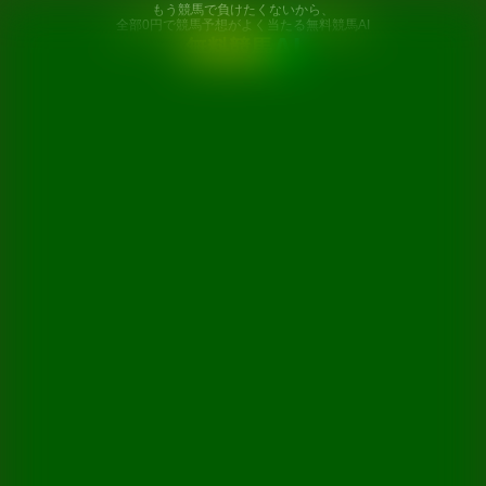
もう競馬で負けたくないから、
全部0円で競馬予想がよく当たる無料競馬AI
AI
無料競馬