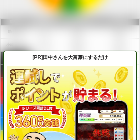
騎手名
総騎乗回数
3着以内回数
1着回数
0回
0回
2回
騎手不明
（0.0%）
（0.0%）
3回
1回
47回
小崎 綾也
（6.382%）
（2.127%）
閉じる
1回
1回
[PR]田中さんを大富豪にするだけ
15回
亀田 温心
（6.666%）
（6.666%）
1回
0回
19回
長岡 禎仁
（5.263%）
（0.0%）
29回
5回
123回
岩田 康誠
（23.577%）
（4.065%）
14回
2回
75回
古川 吉洋
（18.666%）
（2.666%）
5回
1回
24回
騎手不明
（20.833%）
（4.166%）
0回
0回
4回
騎手不明
（0.0%）
（0.0%）
41回
11回
124回
岩田 望来
（33.064%）
（8.87%）