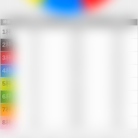
枠番
総出走頭数
3着以内頭数
1着頭数
119頭
36頭
1枠
496頭
（23.991%）
（7.258%）
134頭
51頭
2枠
529頭
（25.33%）
（9.64%）
135頭
54頭
3枠
552頭
（24.456%）
（9.782%）
130頭
45頭
4枠
563頭
（23.09%）
（7.992%）
117頭
42頭
5枠
603頭
（19.402%）
（6.965%）
149頭
43頭
6枠
631頭
（23.613%）
（6.814%）
135頭
46頭
7枠
754頭
（17.904%）
（6.1%）
128頭
32頭
8枠
789頭
（16.223%）
（4.055%）