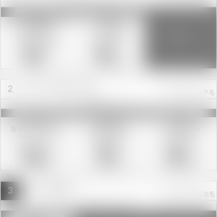
調教師：森田 直行
2025年12月07日
2025年12月21日
2歳新馬
2歳未勝利
中京 芝 1400m
中京 芝 1400m
晴 良 5枠 9番
雨 稍重 3枠 6番
前前前走 無し
原 優介
小林 美駒
4着
0着
/17頭
/17頭
1:22.2 (逃げ)
0:00.0
2
フトゥーロスフィダ
牡馬
/
関西所属
/
芦毛
調教師：宮 徹
2025年12月07日
2025年09月07日
2025年08月23日
2歳未勝利
2歳未勝利
2歳新馬
阪神 ダート 1400m
阪神 芝 1600m
中京 芝 1400m
晴 良 4枠 7番
晴 良 1枠 1番
曇 良 8枠 9番
Ｍ．デムーロ
騎手不明
富田 暁
13着
7着
8着
/16頭
/7頭
/10頭
1:29.0 (追込)
1:35.7 (先行)
1:24.2 (追込)
3
サトノロザリー
牝馬
/
関西所属
/
鹿毛
調教師：斉藤 崇史
2025年12月14日