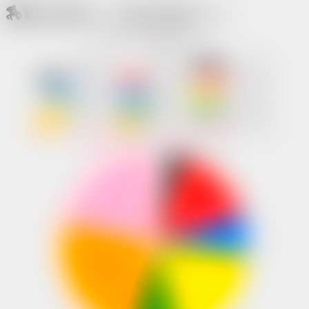
🏇
騎手の同条件レース過去10年統計データ