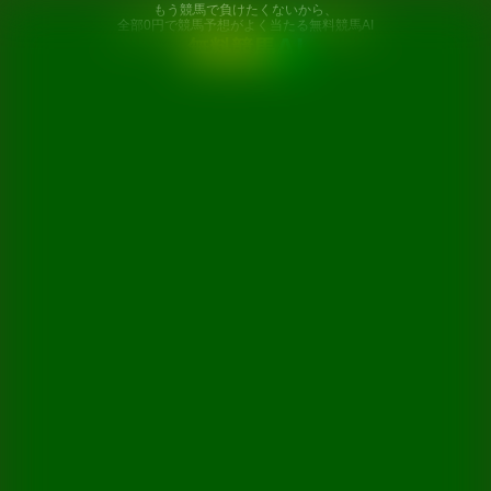
もう競馬で負けたくないから、
全部0円で競馬予想がよく当たる無料競馬AI
AI
無料競馬