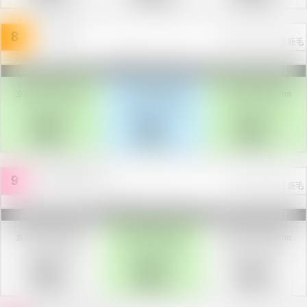
1:55.5 (差し)
1:55.4 (先行)
1:49.8 (差し)
8
ディニテ
牡馬
/
関西所属
/
黒鹿毛
調教師：辻野 泰之
2026年01月12日
2025年12月20日
2025年10月25日
4歳以上1勝
3歳以上1勝
3歳以上1勝
京都 ダート 1900m
中京 ダート 1900m
京都 ダート 1800m
晴 良 6枠 10番
小雨 稍重 5枠 9番
曇 良 4枠 4番
国分 優作
国分 優作
松山 弘平
3着
2着
3着
/15頭
/16頭
/11頭
2:00.5 (差し)
2:00.4 (差し)
1:52.9 (差し)
9
トモジャザーン
牡馬
/
関西所属
/
鹿毛
調教師：大根田 裕之
2026年01月05日
2025年12月06日
2025年11月15日
4歳以上1勝
3歳以上1勝
3歳以上1勝
京都 ダート 1800m
阪神 ダート 1800m
京都 ダート 1800m
晴 良 3枠 5番
晴 良 5枠 8番
晴 良 7枠 14番
国分 優作
国分 優作
田口 貫太
6着
3着
7着
/15頭
/14頭
/16頭
1:53.4 (差し)
1:53.8 (差し)
1:52.9 (差し)