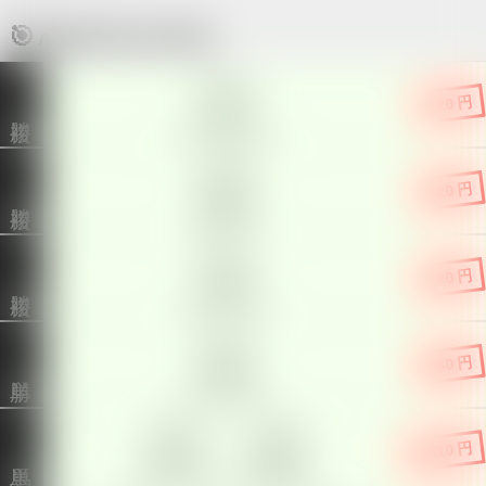
🎯
AI競馬予想の的中馬券
120 円
1
モーメントキャッチ
220 円
9
トモジャザーン
190 円
4
チムニートップス
650 円
4
チムニートップス
4,510 円
＞
4
9
チムニートップス
トモジャザーン