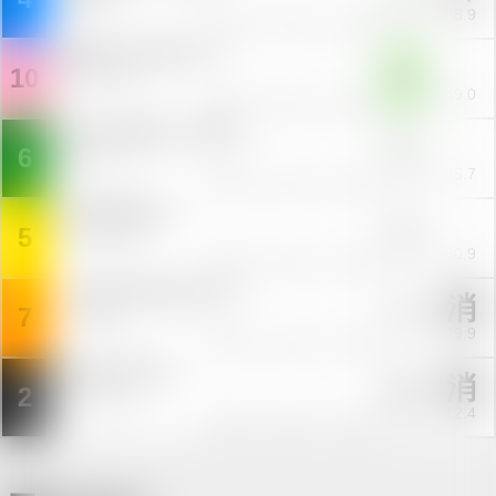
58.9
8.0倍
軸
紐
穴
エテルノレガーメ
3
10
団野 大成
49.0
6.2倍
軸
紐
穴
スコーピオンイメル
6
6
高倉 稜
45.7
15.1倍
軸
紐
穴
リアルスター
8
5
田口 貫太
30.9
16.9倍
軸
紐
穴
シュネーグロッケン
消
5
7
幸 英明
29.9
11.7倍
軸
紐
穴
ヴェストラン
消
10
2
太宰 啓介
12.4
35.2倍
軸
紐
穴