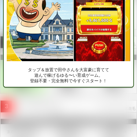
京都 ダート 1900m
中京 ダート 1800m
京都 ダート 1900m
晴 良 3枠 5番
晴 稍重 6枠 7番
曇 良 6枠 9番
松山 弘平
菊沢 一樹
原田 和真
2着
2着
8着
/15頭
/12頭
/13頭
2:00.3 (差し)
1:54.3 (差し)
2:01.2 (先行)
2
ヴェストラン
牡馬
/
関西所属
/
栗毛
調教師：本田 優
2024年08月07日
2024年07月06日
2024年06月01日
名古屋ＣＣラ
3歳未勝利
3歳未勝利
地方 ダート 1500m
小倉 ダート 1000m
京都 ダート 1200m
タップ＆放置で田中さんを大富豪に育てて
晴 良 8枠 11番
晴 良 3枠 3番
晴 稍重 5枠 10番
遊んで稼げるゆる〜い育成ゲーム。
騎手不明
幸 英明
幸 英明
登録不要・完全無料で今すぐスタート！
3着
10着
8着
/12頭
/14頭
/16頭
1:36.6 (先行)
1:00.3 (追込)
1:13.4 (追込)
3
サトノブリジャール
牡馬
/
関西所属
/
黒鹿毛
調教師：友道 康夫
2026年01月11日
2025年12月27日
2025年07月19日
4歳以上1勝
3歳以上1勝
湯浜特別
京都 ダート 1800m
阪神 芝 1800m
函館 芝 1800m
晴 良 4枠 5番
晴 良 3枠 4番
晴 良 4枠 6番