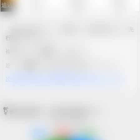
54頭
9頭
追込
774頭
（6.976%）
（1.162%）
「4歳以上1勝クラス」の脚質による競馬予想では「
先
行馬
」が勝つでしょう。
複勝率では「
先行馬
」に注目です！
逆に「
追込馬
」は活躍に期待出来ないでしょう。
次は性別の分析での競馬予想も見てみましょう▼
⚧
性別の同条件レース過去10年統計データ