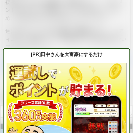
複勝率が高い騎手は
横山 和生
騎手です。《
モーメ
ントキャッチ
》に騎乗します。30%を超えているた
め、馬券に絡めると的中率が上がりそうです。
逆に期待できない騎手は
国分 優作
騎手です。《
デ
ィニテ
》に騎乗します。好材料がない場合は買わない
ほうが良いでしょう。
閉じる
[PR]田中さんを大富豪にするだけ
次は「4歳以上1勝クラス」出走馬の情報も見て競馬予
想をしましょう▼
🐴
「4歳以上1勝クラス」出走馬の基本情報一覧
1
モーメントキャッチ
牡馬
/
関東所属
/
鹿毛
調教師：松山 将樹
2026年01月12日
2025年12月14日
2025年10月13日
4歳以上1勝
大須特別
3歳以上1勝