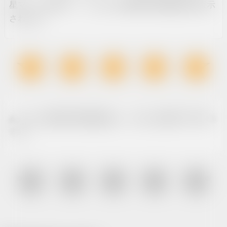
星マークを押すと、みんなのAI競馬予想期待度が表示
されます。
★
★
★
★
★
みんなのAI競馬予想期待度は、123人の投票で平均4.5
です。
★
★
★
★
★