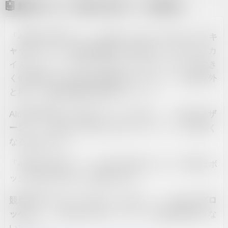
🤖
競馬AIによる「4歳以上1勝クラス」競馬予想
「4歳以上1勝クラス」で強そうなのは《
モーメントキ
ャッチ
》です。競馬AI指数が75を超えているのでピカ
イチでしょう。さらに《モーメントキャッチ》は大き
く他を離して走り切る可能性があります。人気は意外
と無く、単勝や複勝も考慮しましょう。
AIの競馬予想と人気がズレているのが、《
トモジャザ
ーン
》、《
サトノブリジャール
》です。オッズは高く
なる見込みです。
「4歳以上1勝クラス」は強い馬が多いため、馬券はボ
ックス買いが良いかも知れません。
競馬予想から外して良さそうなのは、《
シュネーグロ
ッケン
》、《
ヴェストラン
》です。今回は活躍できな
いでしょう。