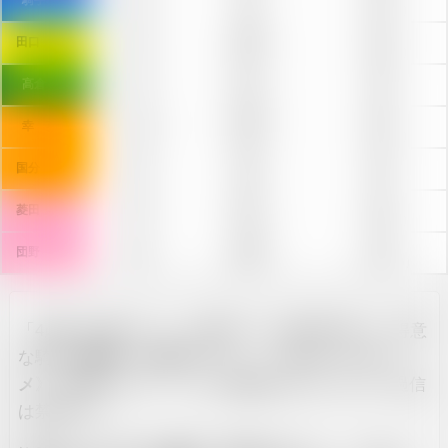
35回
騎手不明
（20.0%）
（8.571%）
16回
4回
63回
田口 貫太
（25.396%）
（6.349%）
5回
4回
32回
高倉 稜
（15.625%）
（12.5%）
26回
8回
110回
幸 英明
（23.636%）
（7.272%）
3回
0回
38回
国分 優作
（7.894%）
（0.0%）
6回
2回
38回
菱田 裕二
（15.789%）
（5.263%）
13回
7回
45回
団野 大成
（28.888%）
（15.555%）
「4歳以上1勝クラス」の騎手による競馬予想で、得意
な騎手は
団野 大成
騎手です。《
エテルノレガー
メ
》に騎乗します。しかし経験数が少ないため、過信
は禁物です。