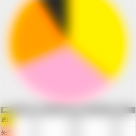
脚質
総出走頭数
3着以内頭数
1着頭数
204頭
81頭
逃げ
651頭
（31.336%）
（12.442%）
638頭
221頭
先行
1954頭
（32.65%）
（11.31%）