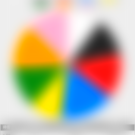
枠番
総出走頭数
3着以内頭数
1着頭数
166頭
48頭