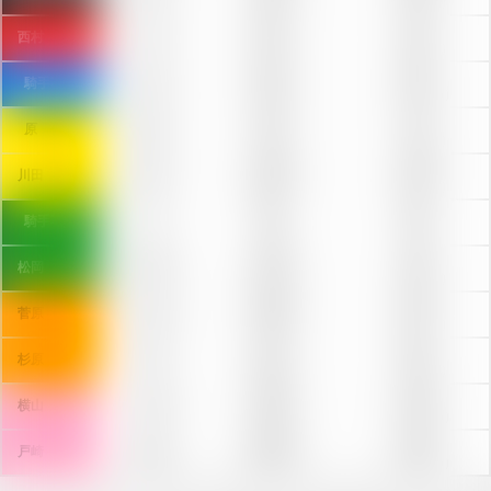
（34.615%）
（12.82%）
5回
1回
17回
西村 淳也
（29.411%）
（5.882%）
8回
3回
19回
騎手不明
（42.105%）
（15.789%）
6回
1回
89回
原 優介
（6.741%）
（1.123%）
45回
14回
85回
川田 将雅
（52.941%）
（16.47%）
0回
0回
1回
騎手不明
（0.0%）
（0.0%）
15回
3回
145回
松岡 正海
（10.344%）
（2.068%）
39回
6回
141回
菅原 明良
（27.659%）
（4.255%）
8回
6回
76回
杉原 誠人
（10.526%）
（7.894%）
30回
15回
114回
横山 典弘
（26.315%）
（13.157%）
167回
70回
341回
戸崎 圭太
（48.973%）
（20.527%）