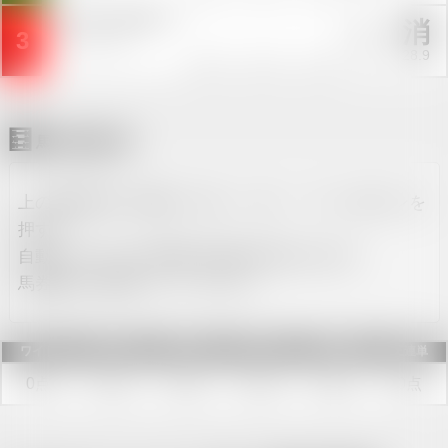
フレイムスター
消
9
3
西村 淳也
28.9
22.2倍
軸
紐
穴
🧮
馬券点数計算
上の競馬予想一覧表の「軸」「紐」「穴」のボタンを
押すと
自動でそれぞれの券種の点数が表示されます。
馬券購入の参考にしてください。
ワイド
枠連
馬連
馬単
三連複
三連単
0点
0点
0点
0点
0点
0点