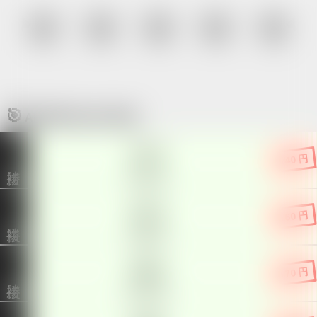
★
★
★
★
★
🎯
AI競馬予想の的中馬券
140 円
6
ブレットパス
160 円
9
フジガイフウ
170 円
10
ラストスマイル