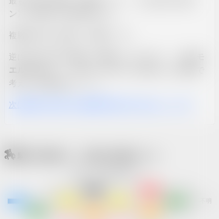
最も有利な枠番は「
4枠
」です。《
ショウナンダイ
ン
》が4枠なので要注目です。
複勝率が高い枠番も「
4枠
」です。
逆に最も不利な枠番は「
5枠
」になります。《
コスモ
エルヴァル
》、《
ブレットパス
》は5枠となり枠番で
考えると期待薄でしょう。
次は騎手の分析での競馬予想も見てみましょう▼
🏇
騎手の同条件レース過去10年統計データ