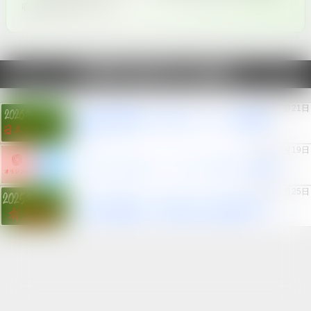
収める傾向があります。
📚 最新の
競馬予想上達記事
2026年5月21日
2026年最新版！日本ダービーを徹底分
析！！
2026年3月19日
「オリジンAI」と「ウェーブAI」の違い
2025年12月25日
2025年最新版！有馬記念を徹底分析！！