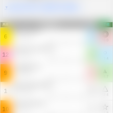
▼ 過去10年分析での競馬予想で勝率が…
馬番
馬名・騎手名
人気
AI予想
ブレットパス
◎
2
6
川田 将雅
76.0
3.9倍
軸
紐
穴
リスレジャンデール
○
3
12
戸崎 圭太
73.4
4.8倍
軸
紐
穴
フジガイフウ
▲
1
9
菅原 明良
64.7
3.7倍
軸
紐
穴
ブルースカイブルー
△
11
1
津村 明秀
53.4
32.1倍
軸
紐
穴
ラストスマイル
☆
5
10
杉原 誠人
51.8
11.2倍