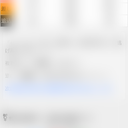
620頭
197頭
差し
2547頭
（24.342%）
（7.734%）
256頭
74頭
追込
2331頭
（10.982%）
（3.174%）
「セントポーリア賞」の脚質による競馬予想では「
逃
げ馬
」が勝つでしょう。
複勝率では「
先行馬
」に注目です！
逆に「
追込馬
」は活躍に期待出来ないでしょう。
次は性別の分析での競馬予想も見てみましょう▼
⚧
性別の同条件レース過去10年統計データ