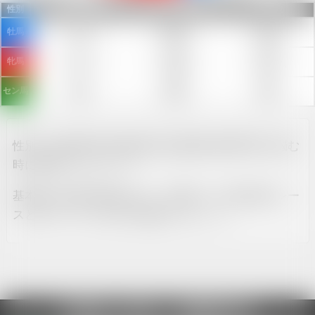
性別
総出走頭数
3着以内頭数
1着頭数
960頭
328頭
3791頭
牡馬
（25.323%）
（8.652%）
720頭
237頭
3427頭
牝馬
（21.009%）
（6.915%）
38頭
8頭
265頭
セン馬
（14.339%）
（3.018%）
性別での競馬予想は優劣分析は最後の競馬予想に悩む
時に参考にしましょう。
基本的に牡馬が有利なので、牝馬とセン馬が他のレー
スと比べてどうなのかを検討しましょう。
🏁 競馬AIの要注目！
重賞競馬予想