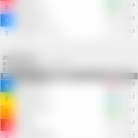
ブライトマン
3
1:48.9
8
菅原 明良
4人気
差し
カフェグランデ
4
1:49.0
4
三浦 皇成
5人気
追込
トワイライトウェイ
5
1:49.3
1
落合 玄太
7人気
差し
2023年1月29日
東京競馬場 9R セントポーリア賞
芝 1800m 8頭 晴 良
馬番
馬名・騎手名
着順
タイム
ベラジオオペラ
1
1:48.0
4
横山 武史
1人気
逃げ
トラマンダーレ
2
1:48.2
5
菅原 明良
4人気
差し
ジェイパームス
3
1:48.2
7
川田 将雅
2人気
差し
フェイト
4
1:48.2
3
坂井 瑠星
5人気
差し
ニシノプロポーズ
5
1:48.2
8