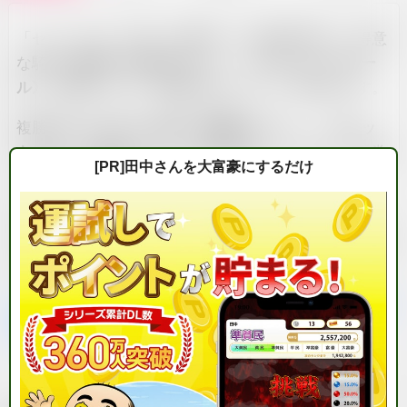
「セントポーリア賞」の騎手による競馬予想で、得意
な騎手は
戸崎 圭太
騎手です。《
リスレジャンデー
ル
》に騎乗します。勝利数も多いので、要注目です。
複勝率が高い騎手は
川田 将雅
騎手です。《
ブレッ
閉じる
トパス
》に騎乗します。30%を超えているため、馬券
[PR]田中さんを大富豪にするだけ
に絡めると的中率が上がりそうです。
逆に期待できない騎手は
騎手不明
騎手です。《
ニシ
ノエースサマ
》に騎乗します。好材料がない場合は買
わないほうが良いでしょう。
次は「セントポーリア賞」出走馬の情報も見て競馬予
想をしましょう▼