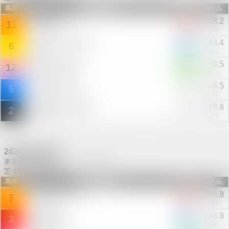
馬番
馬名・騎手名
着順
タイム
エネルジコ
1
1:48.2
11
池添 謙一
1人気
追込
ミッキーマドンナ
2
1:48.4
6
騎手不明
2人気
差し
プレシャスデイ
3
1:48.5
12
西村 淳也
5人気
差し
キングメーカー
4
1:48.5
5
Ｍ．デムーロ
3人気
先行
コスモイシュタル
5
1:48.6
2
松岡 正海
9人気
先行
2024年1月28日
東京競馬場 9R セントポーリア賞
芝 1800m 9頭 曇 良
馬番
馬名・騎手名
着順
タイム
ペッレグリーニ
1
1:48.8
7
騎手不明
3人気
先行
ポッドテオ
2
1:48.8
3
騎手不明
2人気
先行