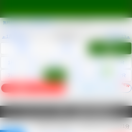
無料競馬AI
無料AI競馬予想
セントポーリア賞
2月1日(日)
←1月31日(土)
2月7日(土)→
東京
京都
小倉
1R
2R
3R
4R
5R
6R
9R
7R
8R
10R
11R
12R
オリジンAI
ウェーブAI
「
セントポーリア賞
」
の無料AI競馬予想
競馬予想の更新日：
2026年2月1日 17時21分