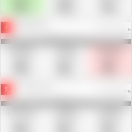
3着
13着
4着
/18頭
/16頭
/14頭
1:08.0 (先行)
1:08.9 (先行)
1:08.9 (先行)
4
アタリダイキチ
牡馬
/
関東所属
/
青鹿毛
調教師：西田 雄一郎
2025年11月09日
2025年09月27日
2025年06月29日
3歳以上2勝
勝浦特別
3歳以上1勝
東京 芝 1400m
中山 芝 1200m
福島 芝 1200m
曇 良 8枠 18番
晴 良 1枠 1番
晴 良 3枠 4番
騎手不明
松岡 正海
騎手不明
13着
6着
1着
/18頭
/16頭
/14頭
1:22.3 (差し)
1:08.0 (差し)
1:09.4 (差し)
5
フーコサンライズ
牝馬
/
関西所属
/
鹿毛
調教師：不明
2025年11月08日
2025年09月27日
2025年09月13日
亀岡特別
勝浦特別
汐留特別
京都 ダート 1400m
中山 芝 1200m
中山 芝 1200m
晴 良 2枠 4番
晴 良 8枠 15番
晴 稍重 6枠 7番
松山 弘平
杉原 誠人
杉原 誠人
16着
9着
5着
/16頭
/16頭
/11頭