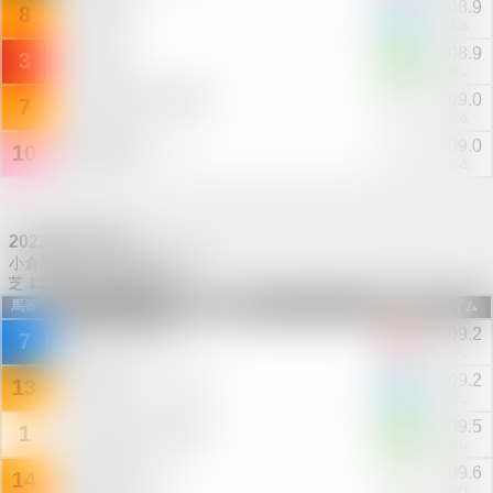
トールキン
2
1:08.9
8
北村 友一
3人気
追込
ベンガン
3
1:08.9
3
佐々木 大輔
5人気
差し
メイショウハボタン
4
1:09.0
7
藤岡 康太
1人気
追込
スカイロケット
5
1:09.0
10
鮫島 克駿
7人気
追込
2023年1月28日
小倉競馬場 11R 周防灘特別
芝 1200m 18頭 曇 重
馬番
馬名・騎手名
着順
タイム
エナジーグラン
1
1:09.2
7
亀田 温心
10人気
差し
アルムファーツリー
2
1:09.2
13
丸山 元気
16人気
差し
メイショウハボタン
3
1:09.5
1
泉谷 楓真
6人気
差し
ウインモナーク
4
1:09.6
14
松岡 正海
1人気
先行