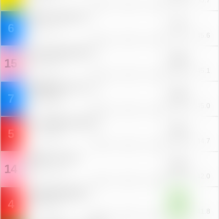
軸
紐
穴
レディメローラ
9
6
浜中 俊
45.6
17.4倍
軸
紐
穴
バシレウスシチー
10
15
国分 恭介
45.1
18.5倍
軸
紐
穴
ブルボンクイーン
13
7
松若 風馬
45.0
21.7倍
軸
紐
穴
フーコサンライズ
11
5
古川 吉洋
44.7
19.5倍
軸
紐
穴
ゴルトリッチ
14
14
菊沢 一樹
42.0
24.7倍
軸
紐
穴
アタリダイキチ
3
4
長岡 禎仁
41.8
7.8倍
軸
紐
穴