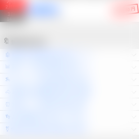
小倉
2月1日
42,530 円
周防灘特別
10R
芝
1200m
15頭
14:40
🔖
競馬予想の目次
🤖 競馬AIの競馬予想を0円でゲット！
📊 勝っている馬の枠番は○番だった
🏇 このレースが得意な騎手はあの人
🐴 最新の出走馬情報で勝ち馬を発見
⏰ 過去レースの結果で傾向を分析
👣 あの脚質の馬に注目してみると…
⚧ 性別の10年分析で他を出し抜け！