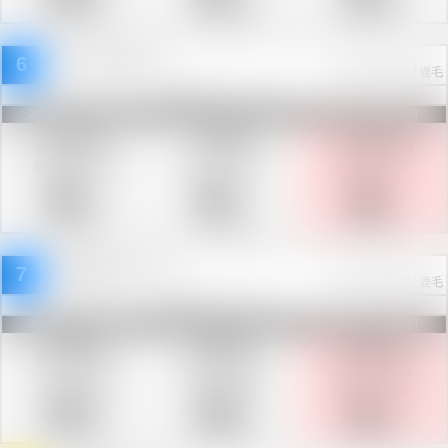
1:27.8 (逃げ)
1:08.2 (先行)
1:08.6 (先行)
6
レディメローラ
牝馬
/
関西所属
/
鹿毛
調教師：北出 成人
2025年10月26日
2025年08月16日
2025年07月19日
壬生特別
知多特別
3歳以上1勝
京都 芝 1200m
中京 芝 1200m
小倉 芝 1200m
曇 稍重 2枠 2番
晴 良 2枠 2番
晴 良 3枠 3番
和田 竜二
菱田 裕二
和田 竜二
9着
6着
1着
/14頭
/13頭
/9頭
1:09.2 (差し)
1:07.7 (差し)
1:08.9 (差し)
7
ブルボンクイーン
牝馬
/
関西所属
/
鹿毛
調教師：角田 晃一
2025年10月19日
2025年08月10日
2025年05月18日
飛翼特別
驀進特別
飛竜特別
新潟 芝 1000m
新潟 芝 1000m
新潟 芝 1000m
曇 良 3枠 5番
雨 重 5枠 10番
曇 良 5枠 10番
松本 大輝
三浦 皇成
佐々木 大輔
10着
10着
1着
/18頭
/18頭
/16頭
0:56.1 (差し)
0:57.6 (差し)
0:56.6 (先行)