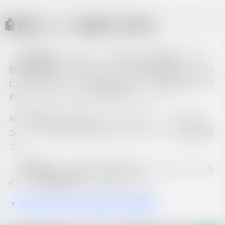
🤖
競馬AIによる「周防灘特別」競馬予想
「周防灘特別」でオススメの馬は《
コウセキ
》です。
競馬AI指数が75を超えているので馬券を買わないわけ
にはいきません。人気は意外と無く、点数に気をつけ
ればトリガミになることは無いでしょう。
AIの競馬予想と人気がズレているのが、《
フードマ
ン
》、《
ヒーローインチーフ
》です。オッズに要注目
です。
「周防灘特別」は強い馬と弱い馬がハッキリしている
ので、競馬AI指数でよく考えましょう。
▼ 過去10年分析での競馬予想で勝率が…