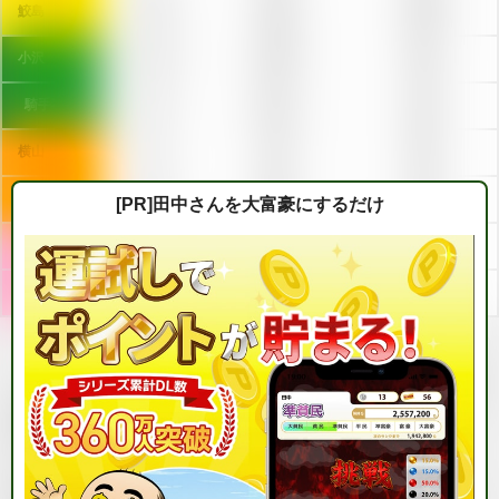
76回
26回
331回
鮫島 克駿
（22.96%）
（7.854%）
16回
6回
131回
小沢 大仁
（12.213%）
（4.58%）
5回
1回
11回
騎手不明
（45.454%）
（9.09%）
1回
0回
8回
横山 琉人
（12.5%）
（0.0%）
閉じる
4回
2回
42回
小林 美駒
[PR]田中さんを大富豪にするだけ
（9.523%）
（4.761%）
13回
5回
84回
菊沢 一樹
（15.476%）
（5.952%）
17回
6回
108回
国分 恭介
（15.74%）
（5.555%）
「周防灘特別」の騎手による競馬予想で、得意な騎手
は
松若 風馬
騎手です。《
ブルボンクイーン
》に騎
乗します。勝利数も多いので、要注目です。
複勝率が高い騎手は
騎手不明
騎手です。《
スカプラ