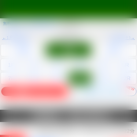
無料競馬AI
無料AI競馬予想
周防灘特別
2月1日(日)
←1月31日(土)
2月7日(土)→
小倉
京都
東京
1R
2R
3R
4R
5R
6R
10R
7R
8R
9R
11R
12R
オリジンAI
ウェーブAI
「
周防灘特別
」
の無料AI競馬予想
競馬予想の更新日：
2026年2月1日 17時22分