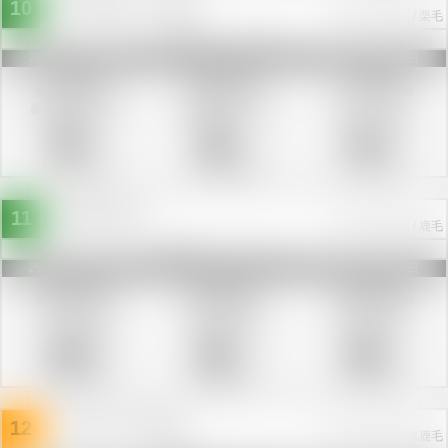
10
シュブロンレーヴル
牝馬
/
関西所属
/
栗毛
調教師：杉山 佳明
2025年10月26日
2025年10月05日
2025年08月16日
壬生特別
3歳以上2勝
知多特別
京都 芝 1200m
京都 芝 1200m
中京 芝 1200m
曇 稍重 8枠 13番
曇 稍重 8枠 15番
晴 良 4枠 4番
騎手不明
斎藤 新
秋山 稔樹
7着
4着
7着
/14頭
/16頭
/13頭
1:09.1 (先行)
1:08.4 (追込)
1:07.8 (差し)
11
スカプラリオ
牝馬
/
関西所属
/
鹿毛
調教師：佐々木 晶三
2026年01月24日
2025年12月20日
2025年11月29日
4歳以上2勝
3歳以上2勝
3歳以上2勝
京都 芝 1400m
阪神 芝 1200m
京都 芝 1200m
晴 良 2枠 2番
曇 良 3枠 5番
晴 良 2枠 4番
川端 海翼
騎手不明
騎手不明
10着
6着
9着
/11頭
/16頭
/16頭
1:24.1 (先行)
1:08.6 (差し)
1:09.2 (差し)
12
ハリウッドメモリー
牝馬
/
関西所属
/
黒鹿毛