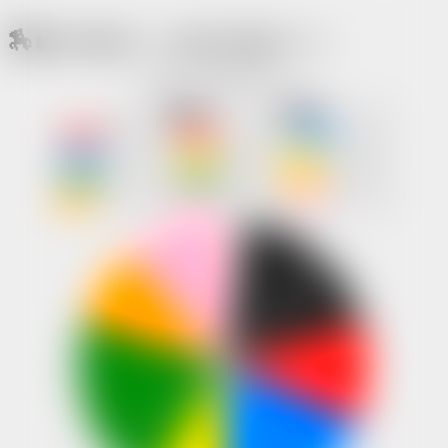
🏇
騎手の同条件レース過去10年統計データ