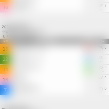
ダテボレアス
5
1:09.7
16
幸 英明
5人気
先行
2022年1月29日
小倉競馬場 11R 周防灘特別
芝 1200m 18頭 晴 良
馬番
馬名・騎手名
着順
タイム
キャプテンドレイク
1
1:08.8
15
藤岡 康太
1人気
差し
サニーオーシャン
2
1:08.8
12
坂井 瑠星
12人気
先行
クープドクール
3
1:08.9
14
斎藤 新
5人気
先行
ガリレイ
4
1:08.9
16
菱田 裕二
7人気
差し
ヴィズサクセス
5
1:09.0
7
横山 和生
4人気
先行