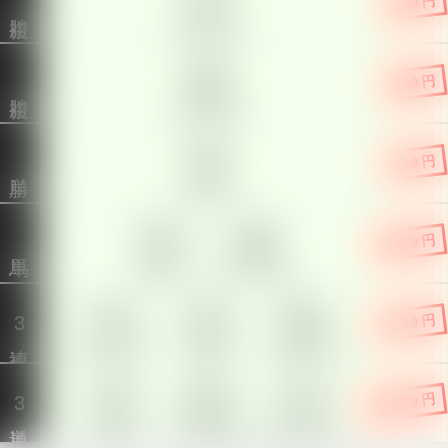
260 円
2
ヒーローインチーフ
280 円
12
ハリウッドメモリー
410 円
3
コウセキ
3,470 円
＞
3
12
コウセキ
ハリウッドメモリー
7,170 円
3連複
－
－
2
3
12
ヒーローインチーフ
コウセキ
ハリウッドメモリー
30,770 円
3連単
＞
＞
3
12
2
コウセキ
ハリウッドメモリー
ヒーローインチーフ