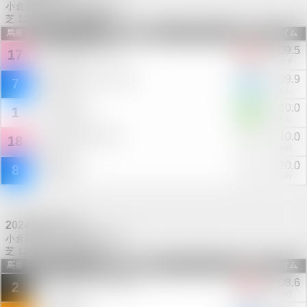
小倉競馬場 10R 周防灘特別
芝 1200m 18頭 曇 稍重
馬番
馬名・騎手名
着順
タイム
トーラスシャイン
1
1:09.5
17
松本 大輝
4人気
逃げ
タイキヴァンクール
2
1:09.9
7
荻野 極
1人気
差し
トールキン
3
1:10.0
1
古川 吉洋
10人気
差し
バシレウスシチー
4
1:10.0
18
菱田 裕二
6人気
先行
イコサン
5
1:10.0
8
丹内 祐次
2人気
先行
2024年1月27日
小倉競馬場 11R 周防灘特別
芝 1200m 10頭 晴 良
馬番
馬名・騎手名
着順
タイム
カンチェンジュンガ
1
1:08.6
2
西村 淳也
6人気
先行