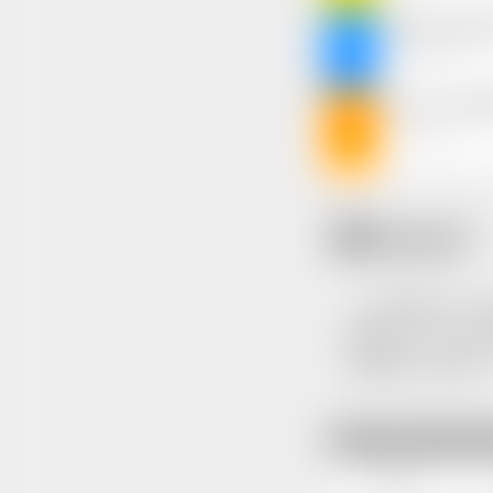
ヤマニンサ
8
小崎 綾也
メイショウ
13
吉田 豊
🧮
馬券点数計算
上の競馬予想一
自動でそれぞれ
馬券購入の参考
ワイド
0点