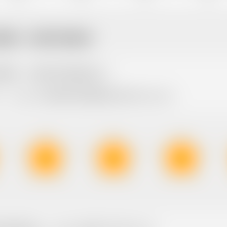
聞杯」AI競馬予想期待度
聞杯」AI競馬予想期待度は？
、みんなのAI競馬予想期待度が表示されます。
★
★
★
★