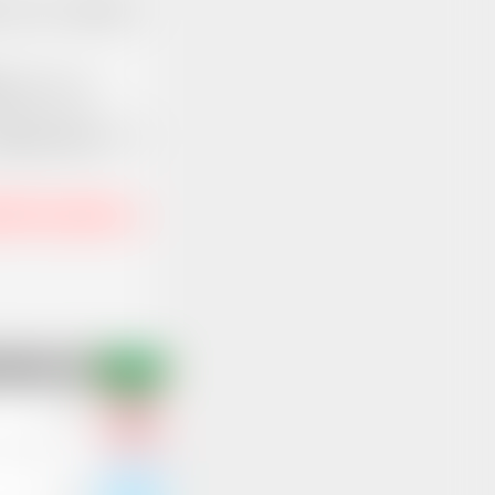
いのは《
エルトン
があります。
場合は含めなくて
競馬予想が更新され
人気
AI予想
◎
0
70.4
0倍
穴
○
0