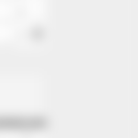
0
36.2
0倍
穴
消
0
14.5
0倍
穴
三連単
0点