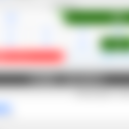
2月10日(火)
東京
京都
2R
3R
4R
5R
11R
8R
9R
10R
オリジンAI
ウェーブ
「
東京新聞杯
」
の無料AI競馬予想
競馬予想の更新日：
202
聞杯
m
16頭