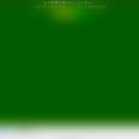
もう競馬で負けたくないから、
全部0円で競馬予想がよく当たる無料競馬AI
AI
無料競馬
馬予想
東京新聞杯