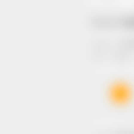
⭐
みんなの「東京新
あなたの「東京新
星マークを押すと