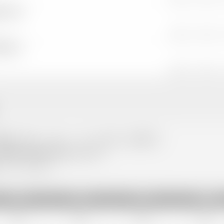
ルバム
軸
紐
チタン
軸
紐
覧表の「軸」「紐」「穴」のボタンを押すと
の券種の点数が表示されます。
にしてください。
枠連
馬連
馬単
三連複
0点
0点
0点
0点