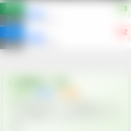
阪神
G3
3月28日
毎日杯
11R
芝
1800m
7頭
15:30
中山
G2
3月28日
日経賞
11R
芝
2500m
15頭
15:45
中京競馬場のコース傾向
芝・左回り
直線 413m
差しも有利
左回りで直線が約413mあり、最後に急坂があります。パワ
ーと持続力が求められるコースで、高松宮記念やチャンピオ
ンズカップが開催されます。芝は差しも決まりやすいコース
形態です。