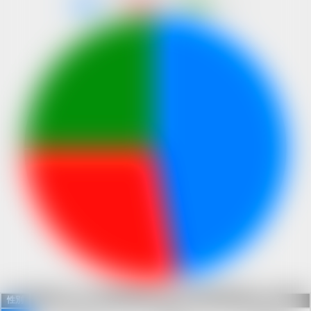
性別
総出走頭数
3着以内頭数
1着頭数