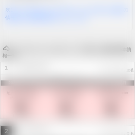
次は「ロイヤルバンコクスポーツクラブ賞」出走馬の
情報も見て競馬予想をしましょう▼
🐴
「ロイヤルバンコクスポーツクラブ賞」出走馬の基本情
報一覧
1
ソリスディエス
牡馬
/
関西所属
/
鹿毛
調教師：小崎 憲
2025年12月17日
2025年11月18日
2025年10月13日
サラ系一般
サラ系３歳
佐助賞 ４
地方 ダート 1400m
地方 ダート 1400m
地方 ダート 1400m
晴 稍重 4枠 4番
晴 良 6枠 7番
曇 良 7枠 8番
騎手不明
騎手不明
騎手不明
1着
1着
1着
/12頭
/11頭
/9頭
1:32.3 (逃げ)
1:32.4 (逃げ)
1:33.9 (逃げ)
2
テンエースワン
牡馬
/
関西所属
/
栗毛