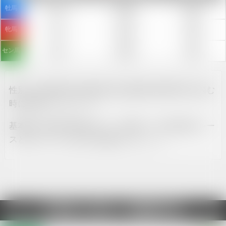
635頭
215頭
2645頭
牡馬
（24.007%）
（8.128%）
38頭
14頭
292頭
牝馬
（13.013%）
（4.794%）
46頭
11頭
255頭
セン馬
（18.039%）
（4.313%）
性別での競馬予想は優劣分析は最後の競馬予想に悩む
時に参考にしましょう。
基本的に牡馬が有利なので、牝馬とセン馬が他のレー
スと比べてどうなのかを検討しましょう。
🏁 競馬AIの要注目！
重賞競馬予想