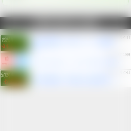
📚 最新の
競馬予想上達記事
2026年5月21日
2026年最新版！日本ダービーを徹底分
析！！
2026年3月19日
「オリジンAI」と「ウェーブAI」の違い
2025年12月25日
2025年最新版！有馬記念を徹底分析！！