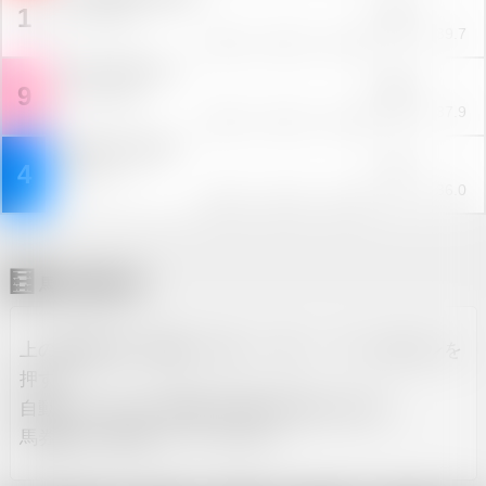
4
1
田口 貫太
39.7
6.8倍
軸
紐
穴
ゴットランド
9
9
舟山 瑠泉
37.9
46.4倍
軸
紐
穴
ラファミリア
7
4
斎藤 新
36.0
12.5倍
軸
紐
穴
🧮
馬券点数計算
上の競馬予想一覧表の「軸」「紐」「穴」のボタンを
押すと
自動でそれぞれの券種の点数が表示されます。
馬券購入の参考にしてください。