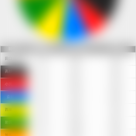
騎手名
総騎乗回数
3着以内回数
1着回数
5回
1回
14回
田口 貫太
（35.714%）
（7.142%）
4回
4回
10回
高杉 吏麒
（40.0%）
（40.0%）
8回
1回
54回
小沢 大仁
（14.814%）
（1.851%）
7回
2回
36回
斎藤 新
（19.444%）
（5.555%）
3回
1回
16回
西塚 洸二
（18.75%）
（6.25%）
11回
2回
45回
岩田 康誠
（24.444%）
（4.444%）
12回
4回
27回
池添 謙一