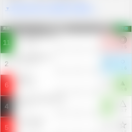
▼ 過去10年分析での競馬予想で勝率が…
馬番
馬名・騎手名
人気
AI予想
コーラルクラウン
◎
1
11
川田 将雅
78.5
1.7倍
軸
紐
穴
チュウワチーフ
○
2
2
松山 弘平
71.6
4.6倍
軸
紐
穴
カルパ
▲
6
6
田山 旺佑
65.8
17.0倍
軸
紐
穴
カレンワッツアップ
△
3
4
浜中 俊
60.7
9.3倍
軸
紐
穴
フィリップ
☆
4
5
佐々木 大輔
59.5
14.3倍