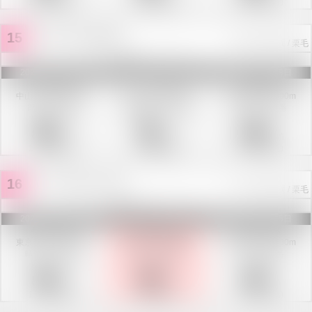
1:50.4 (先行)
1:52.7 (差し)
1:46.5 (先行)
15
フォーワンセルフ
牡馬
/
関東所属
/
栗毛
調教師：小手川 準
2026年01月25日
2025年12月20日
2025年11月29日
4歳以上2勝
ＹＪＳＦ名２
栂尾特別
中山 ダート 1200m
中京 ダート 1400m
京都 ダート 1800m
晴 良 3枠 4番
小雨 稍重 8枠 15番
晴 良 8枠 12番
遠藤 汰月
松本 一心
酒井 学
8着
7着
10着
/15頭
/16頭
/13頭
1:12.6 (追込)
1:25.9 (追込)
1:53.8 (追込)
16
フィーチャリング
セン馬
/
関東所属
/
栗毛
調教師：和田 正一郎
2026年01月31日
2025年11月30日
2025年11月15日
4歳以上2勝
3歳以上1勝
3歳以上1勝
東京 ダート 1400m
東京 ダート 1400m
東京 ダート 1400m
晴 良 6枠 11番
晴 良 2枠 4番
晴 良 2枠 4番
松山 弘平
松山 弘平
原 優介
8着
1着
4着
/16頭
/16頭
/16頭
1:25.7 (追込)
1:24.8 (差し)
1:25.3 (追込)