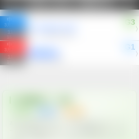
🏁 競馬AIの要注目！
重賞競馬予想
中山
G3
3月29日
マーチステークス
11R
ダート
1800m
16頭
15:25
中京
G1
3月29日
高松宮記念
11R
芝
1200m
18頭
15:40
中京競馬場のコース傾向
芝・左回り
直線 413m
差しも有利
左回りで直線が約413mあり、最後に急坂があります。パワ
ーと持続力が求められるコースで、高松宮記念やチャンピオ
ンズカップが開催されます。芝は差しも決まりやすいコース