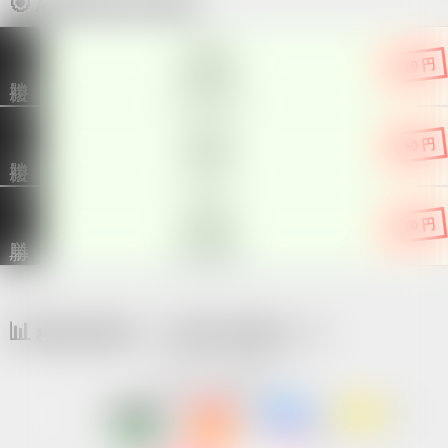
🎯
AI競馬予想の的中馬券
110 円
11
コーラルクラウン
340 円
6
カルパ
170 円
11
コーラルクラウン
📊
枠番の同条件レース過去10年統計データ