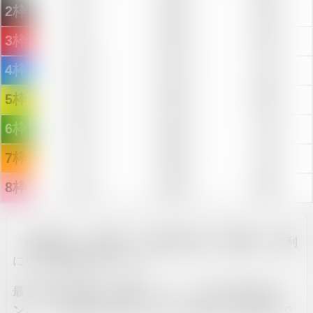
184頭
68頭
2枠
976頭
（18.852%）
（6.967%）
206頭
60頭
3枠
998頭
（20.641%）
（6.012%）
201頭
71頭
4枠
1030頭
（19.514%）
（6.893%）
200頭
68頭
5枠
1050頭
（19.047%）
（6.476%）
220頭
77頭
6枠
1055頭
（20.853%）
（7.298%）
220頭
77頭
7枠
1073頭
（20.503%）
（7.176%）
225頭
69頭
8枠
1078頭
（20.871%）
（6.4%）
「鈴鹿特別」の枠番による競馬予想は「
外枠
」が有利
になる可能性が高いです。
最も有利な枠番は「
6枠
」です。《
コーラルクラウ
ン
》、《
サンダーアリュール
》が6枠なので要注目で