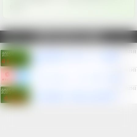
形態です。
📚 最新の
競馬予想上達記事
2026年5月21日
2026年最新版！日本ダービーを徹底分
析！！
2026年3月19日
「オリジンAI」と「ウェーブAI」の違い
2025年12月25日
2025年最新版！有馬記念を徹底分析！！