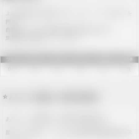
上の競馬予想一覧表の「軸」「紐」「穴」のボタンを
押すと
自動でそれぞれの券種の点数が表示されます。
馬券購入の参考にしてください。
ワイド
枠連
馬連
馬単
三連複
三連単
0点
0点
0点
0点
0点
0点
⭐
みんなの「鈴鹿特別」AI競馬予想期待度
あなたの「鈴鹿特別」AI競馬予想期待度は？
星マークを押すと、みんなのAI競馬予想期待度が表示