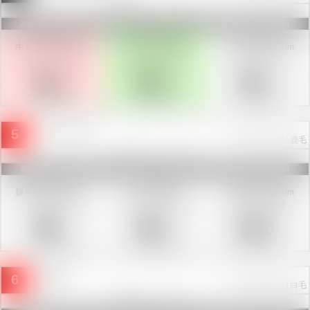
調教師：小林 真也
2025年12月07日
2025年08月23日
2025年07月26日
3歳以上1勝
3歳以上1勝
3歳以上1勝
中京 ダート 1400m
新潟 ダート 1800m
中京 ダート 1800m
晴 良 1枠 2番
晴 良 5枠 5番
晴 良 6枠 7番
松山 弘平
菅原 明良
角田 大和
1着
3着
4着
/16頭
/11頭
/11頭
1:24.6 (追込)
1:53.5 (逃げ)
1:53.7 (先行)
5
フィリップ
牡馬
/
関東所属
/
鹿毛
調教師：岩戸 孝樹
2026年03月08日
2026年02月22日
2026年01月11日
4歳以上2勝
大島特別
4歳以上2勝
阪神 ダート 1400m
東京 ダート 1400m
京都 ダート 1400m
晴 良 4枠 6番
晴 良 1枠 1番
小雪 良 3枠 6番
斎藤 新
津村 明秀
鮫島 克駿
5着
8着
10着
/13頭
/16頭
/16頭
1:24.8 (先行)
1:25.0 (先行)
1:26.7 (差し)
6
カルパ
牡馬
/
関西所属
/
白毛
調教師：須貝 尚介