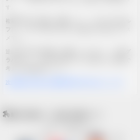
す。
複勝率が高い枠番は「
8枠
」です。《
フォーワンセル
フ
》、《
フィーチャリング
》は8枠なので紐にオスス
メです。
逆に最も不利な枠番は「
1枠
」になります。《
マスグ
ラバイト
》、《
チュウワチーフ
》は1枠となり枠番で
考えると期待薄でしょう。
次は騎手の分析での競馬予想も見てみましょう▼
🏇
騎手の同条件レース過去10年統計データ