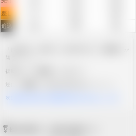
先行
1969頭
（34.179%）
（12.798%）
537頭
146頭
差し
2977頭
（18.038%）
（4.904%）
200頭
44頭
追込
2689頭
（7.437%）
（1.636%）
「鈴鹿特別」の脚質による競馬予想では「
逃げ馬
」が
勝つでしょう。
複勝率では「
逃げ馬
」に注目です！
逆に「
追込馬
」は活躍に期待出来ないでしょう。
次は性別の分析での競馬予想も見てみましょう▼
⚧
性別の同条件レース過去10年統計データ