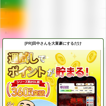
40回
11回
152回
吉田 隼人
（26.315%）
（7.236%）
10回
5回
38回
三浦 皇成
（26.315%）
（13.157%）
40回
13回
115回
武 豊
（34.782%）
（11.304%）
6回
1回
62回
丸田 恭介
（9.677%）
（1.612%）
閉じる
31回
9回
109回
北村 友一
[PR]田中さんを大富豪にするだけ
（28.44%）
（8.256%）
「鈴鹿特別」の騎手による競馬予想で、得意な騎手は
川田 将雅
騎手です。《
コーラルクラウン
》に騎乗
します。勝利数も多いので、要注目です。
複勝率が高い騎手も
川田 将雅
騎手です。軸に選ん
でも良いでしょう。
逆に期待できない騎手は
丸田 恭介
騎手です。《
フ