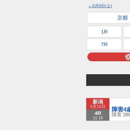
←5月9日(土)
京都
1R
7R
新潟
5月10日
障害4
4R
障害
28
11:15