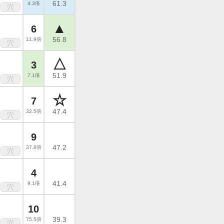
61.3
4.3倍
穴
▲
6
56.8
11.9倍
穴
△
3
51.9
7.1倍
穴
☆
7
47.4
32.5倍
穴
9
47.2
37.8倍
穴
4
41.4
9.1倍
穴
10
39.3
75.5倍
穴