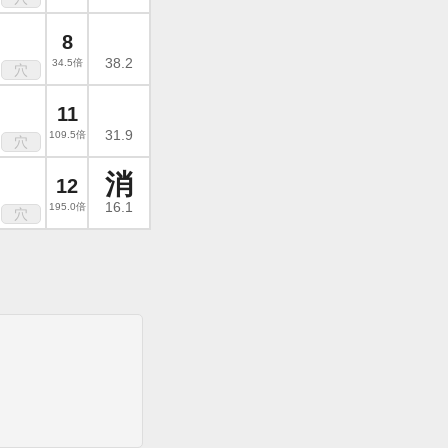
8
38.2
34.5倍
穴
11
31.9
109.5倍
穴
消
12
16.1
195.0倍
穴