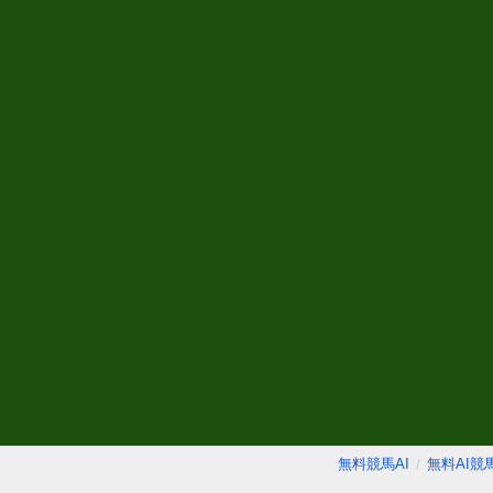
無料競馬AI
無料AI競