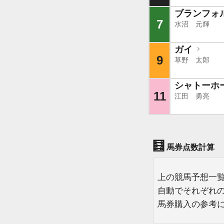
ブランフォ
7
水沼 元輝
ガイ
9
草野 太郎
シャトーホ
11
江田 勇亮
🧮
馬券点数計算
上の競馬予想一
自動でそれぞれ
馬券購入の参考