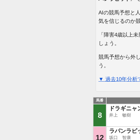
AIの競馬予想と
気を信じるのか競
「障害4歳以上未
しょう。
競馬予想から外
う。
▼ 過去10年分
馬番
ドラギニャ
8
井上 敏樹
ラパンラピ
12
坂口 智康