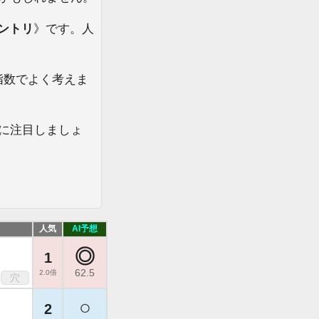
ントリ
》です。人
指数でよく考えま
に注目しましょ
人気
AI予想
◎
1
62.5
2.0倍
穴
○
2