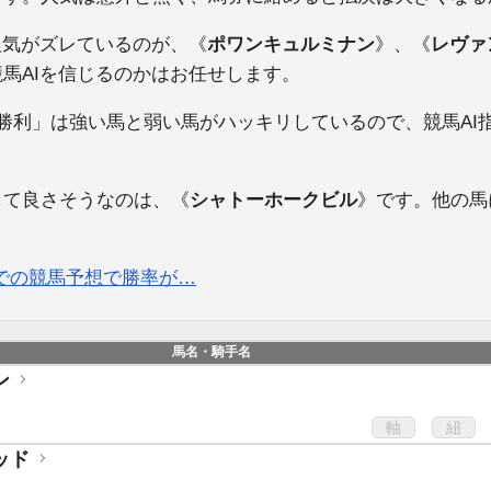
人気がズレているのが、《
ポワンキュルミナン
》、《
レヴァ
馬AIを信じるのかはお任せします。
勝利」は強い馬と弱い馬がハッキリしているので、競馬AI
して良さそうなのは、《
シャトーホークビル
》です。他の馬
析での競馬予想で勝率が…
馬名・騎手名
ン
軸
紐
ッド