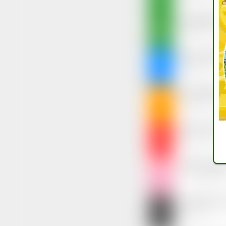
マイネルケ
10
丹内 祐次
ギャンブル
5
幸 英明
キングズパ
12
松岡 正海
ボーンディ
3
松山 弘平
ヴェルミセ
13
Ｆ．ゴンサルベ
ショウナン
2
浜中 俊