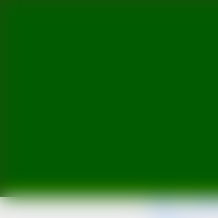
無料競馬AI
無料AI競