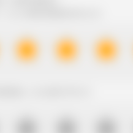
念」AI競馬予想期待度は？
、みんなのAI競馬予想期待度が表示されます。
★
★
★
★
想期待度は、123人の投票で平均4.5です。
★
★
★
★