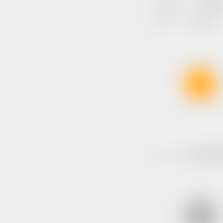
あなたの「目黒記
星マークを押すと
みんなのAI競馬予