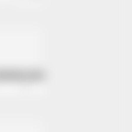
三連単
0点