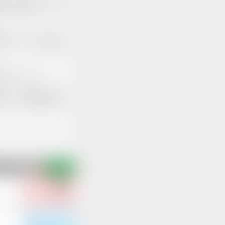
が75を超えている
ア
》です。負けを
いでしょう。
持って馬券を買い
人気
AI予想
◎
1
79.9
3.0倍
穴
○
2