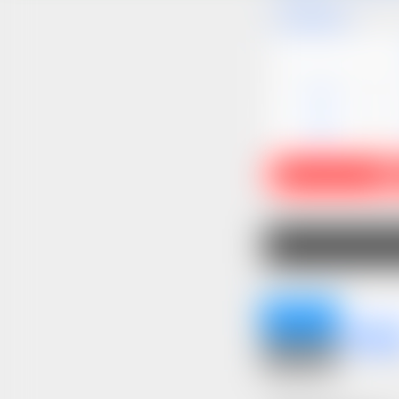
←5月30日(土)
1R
7R
東京
5月31日
目黒記
12R
芝
2500
17:00