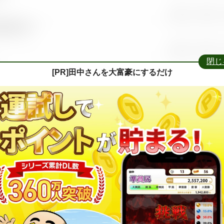
軸
紐
クランツ
軸
紐
閉じ
[PR]田中さんを大富豪にするだけ
軸
紐
シーモア
軸
紐
ナイト
軸
紐
ール
軸
紐
チェルト