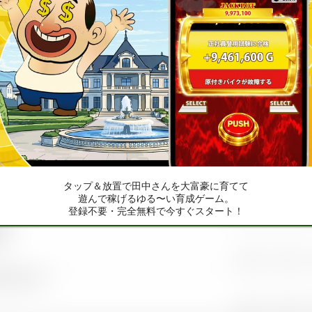
軸
紐
レリウス
軸
紐
ルーム
軸
紐
レス
軸
紐
スウェイ
タップ＆放置で田中さんを大富豪に育てて
遊んで稼げるゆる〜い育成ゲーム。
軸
紐
登録不要・完全無料で今すぐスタート！
ル
ス
軸
紐
バシット
軸
紐