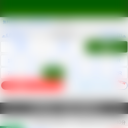
無料競馬AI
無料AI競馬予想
舞子特別
6月20日(土)
←6月14日(日)
6月21日(日)→
阪神
函館
東京
1R
2R
3R
4R
5R
6R
9R
7R
8R
10R
11R
12R
オリジンAI
ウェーブAI
「
舞子特別
」
の無料AI競馬予想
競馬予想の更新日：
2026年6月22日 11時40分