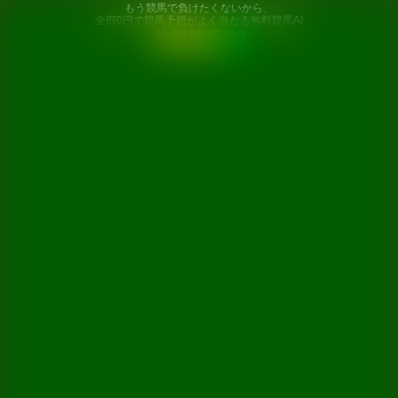
もう競馬で負けたくないから、
全部0円で競馬予想がよく当たる無料競馬AI
AI
無料競馬