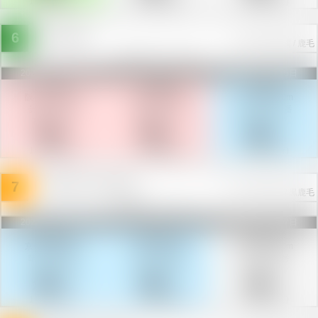
1:20.9 (差し)
1:32.7 (差し)
1:21.3 (差し)
6
アヴィオン
牝馬
/
関西所属
/
鹿毛
調教師：岡田 稲男
2026年04月19日
2026年02月15日
2026年01月25日
3歳1勝
3歳未勝利
3歳新馬
阪神 芝 1600m
京都 芝 1600m
京都 芝 1600m
曇 良 2枠 2番
曇 良 1枠 2番
晴 良 7枠 15番
菱田 裕二
菱田 裕二
長岡 禎仁
1着
1着
2着
/8頭
/18頭
/18頭
1:33.9 (先行)
1:34.1 (逃げ)
1:35.9 (先行)
7
ショウナンバルドル
セン馬
/
関西所属
/
黒鹿毛
調教師：須貝 尚介
2026年05月24日
2026年04月25日
2026年03月07日
聖護院特別
4歳以上2勝
4歳以上2勝
京都 芝 1800m
京都 芝 1600m
阪神 芝 1600m
晴 良 5枠 5番
晴 良 7枠 9番
晴 良 4枠 4番
田山 旺佑
田山 旺佑
浜中 俊
2着
2着
5着
/10頭
/11頭
/10頭
1:46.4 (差し)
1:31.6 (追込)
1:34.3 (差し)