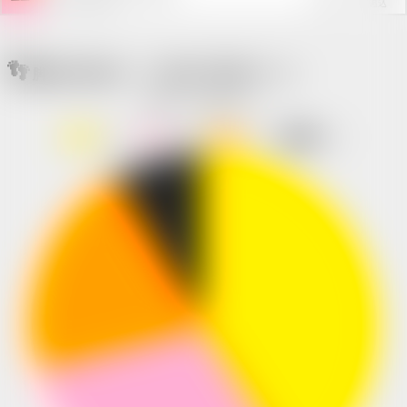
秋山 真一郎
11人気
追込
👣
脚質の同条件レース過去10年統計データ