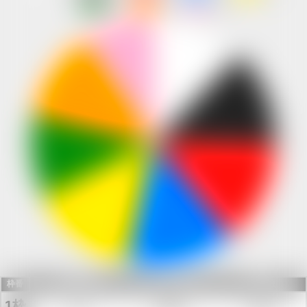
枠番
総出走頭数
3着以内頭数
1着頭数
180頭
54頭
1枠
731頭