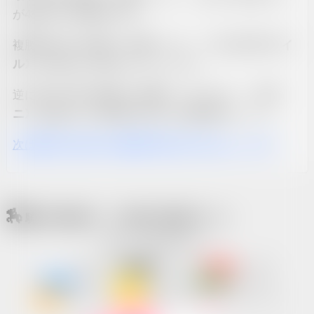
が4枠なので要注目です。
複勝率が高い枠番は「
1枠
」です。《
ワンモアスマイ
ル
》は1枠なので紐にオススメです。
逆に最も不利な枠番は「
8枠
」になります。《
モア
ニ
》は8枠となり枠番で考えると期待薄でしょう。
次は騎手の分析での競馬予想も見てみましょう▼
🏇
騎手の同条件レース過去10年統計データ