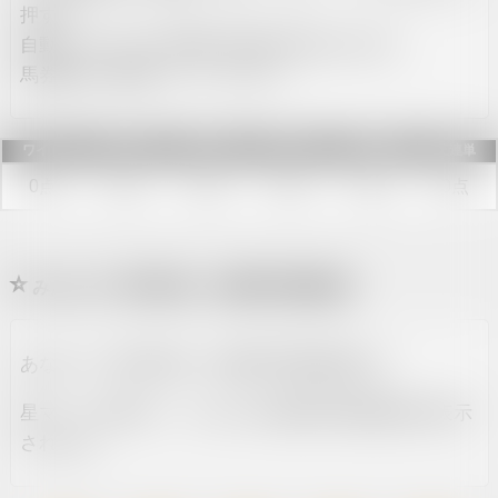
押すと
自動でそれぞれの券種の点数が表示されます。
馬券購入の参考にしてください。
ワイド
枠連
馬連
馬単
三連複
三連単
0点
0点
0点
0点
0点
0点
⭐
みんなの「舞子特別」AI競馬予想期待度
あなたの「舞子特別」AI競馬予想期待度は？
星マークを押すと、みんなのAI競馬予想期待度が表示
されます。