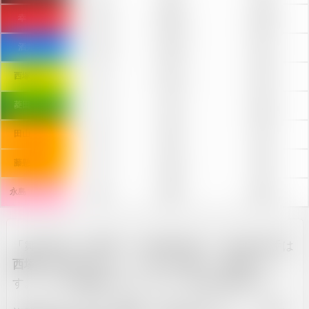
66回
16回
296回
幸 英明
（22.297%）
（5.405%）
24回
9回
166回
酒井 学
（14.457%）
（5.421%）
5回
3回
31回
西塚 洸二
（16.129%）
（9.677%）
7回
3回
77回
菱田 裕二
（9.09%）
（3.896%）
2回
0回
22回
田山 旺佑
（9.09%）
（0.0%）
3回
0回
57回
藤懸 貴志
（5.263%）
（0.0%）
9回
3回
34回
永島 まなみ
（26.47%）
（8.823%）
「舞子特別」の騎手による競馬予想で、得意な騎手は
西塚 洸二
騎手です。《
ロンドボス
》に騎乗しま
す。しかし経験数が少ないため、過信は禁物です。