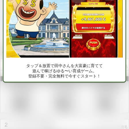
ないほうが良いでしょう。
次は「立待岬特別」出走馬の情報も見て競馬予想をし
ましょう▼
🐴
「立待岬特別」出走馬の基本情報一覧
1
スイミーユニバンス
タップ＆放置で田中さんを大富豪に育てて
牝馬
/
関西所属
/
栗毛
遊んで稼げるゆる〜い育成ゲーム。
調教師：平田 修
登録不要・完全無料で今すぐスタート！
2026年06月20日
2026年03月28日
2026年02月28日
ＳＴＶ杯
フィリピンＴ
4歳以上2勝
函館 芝 1200m
中京 芝 1400m
阪神 芝 1400m
曇 良 3枠 5番
晴 良 2枠 4番
曇 良 8枠 16番
小林 美駒
永島 まなみ
池添 謙一
15着
16着
6着
/16頭
/16頭
/18頭
1:09.3 (追込)
1:22.2 (追込)
1:21.9 (差し)
2
ハリウッドメモリー
牝馬
/
関西所属
/
黒鹿毛