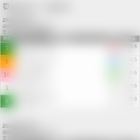
⏰
過去5年のレース結果一覧
2025年7月6日
函館競馬場 9R 立待岬特別
芝 1200m 11頭 晴 稍重
馬番
馬名・騎手名
着順
タイム
ルージュラナキラ
1
1:09.4
7
横山 武史
3人気
差し
リリーフィールド
2
1:09.5
9
佐々木 大輔
2人気
先行
エリーズダイヤ
3
1:09.6
10
松岡 正海
11人気
差し
ラパンチュール
4
1:09.6
1
武 豊
1人気
追込
カワキタマナレア
5
1:09.8
6
鮫島 克駿
4人気
追込
2024年6月30日
函館競馬場 10R 立待岬特別
芝 1200m 16頭 曇 良