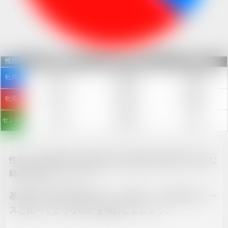
性別
総出走頭数
3着以内頭数
1着頭数
453頭
144頭
1969頭
牡馬
（23.006%）
（7.313%）
819頭
284頭
3408頭
牝馬
（24.031%）
（8.333%）
25頭
7頭
175頭
セン馬
（14.285%）
（4.0%）
性別での競馬予想は優劣分析は最後の競馬予想に悩む
時に参考にしましょう。
基本的に牡馬が有利なので、牝馬とセン馬が他のレー
スと比べてどうなのかを検討しましょう。