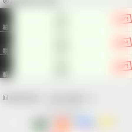
🎯
AI競馬予想の的中馬券
170 円
6
マナボニート
240 円
16
サンタアニタ
860 円
16
サンタアニタ
📊
枠番の同条件レース過去10年統計データ