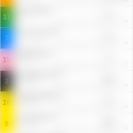
軸
紐
穴
ベビーズブレス
5
11
武 豊
58.0
11.9倍
軸
紐
穴
リリーフィールド
6
7
佐々木 大輔
57.4
16.8倍
軸
紐
穴
モズアンタレス
7
15
吉田 隼人
54.7
21.6倍
軸
紐
穴
マジカルフェアリー
13
3
舟山 瑠泉
48.0
65.4倍
軸
紐
穴
ベルビースタローン
8
10
小林 美駒
44.6
25.2倍
軸
紐
穴
ミニョンマルーン
10
9
長浜 鴻緒
41.6
29.0倍
軸
紐
穴