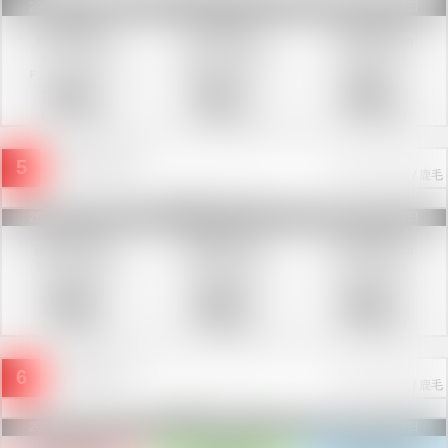
2026年05月03日
2026年04月11日
2026年01月17日
邁進特別
花見山特別
4歳以上2勝
新潟 芝 1000m
福島 芝 1200m
京都 芝 1600m
曇 良 1枠 2番
晴 良 7枠 14番
晴 良 3枠 6番
Ｆ．ゴンサルベス
野中 悠太郎
斎藤 新
10着
8着
14着
/16頭
/16頭
/18頭
0:55.7 (追込)
1:08.5 (追込)
1:35.3 (追込)
5
ゴキゲンサン
牝馬
/
関東所属
/
鹿毛
調教師：伊藤 大士
2026年06月28日
2026年06月14日
2026年04月11日
湯の川温泉
函館日刊Ｓ杯
花見山特別
函館 芝 1200m
函館 芝 1200m
福島 芝 1200m
晴 良 8枠 13番
晴 良 3枠 5番
晴 良 4枠 7番
岩田 康誠
岩田 康誠
長浜 鴻緒
14着
14着
10着
/14頭
/16頭
/16頭
1:10.0 (追込)
1:08.8 (追込)
1:08.6 (追込)
6
マナボニート
牝馬
/
関西所属
/
鹿毛
調教師：北出 成人
2026年06月21日
2026年05月09日
2026年04月25日
3歳以上1勝
ゆきつばき賞
雪うさぎ賞