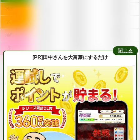
62回
30回
194回
池添 謙一
（31.958%）
（15.463%）
19回
6回
173回
古川 吉洋
（10.982%）
（3.468%）
49回
20回
186回
吉田 隼人
（26.344%）
（10.752%）
16回
7回
89回
斎藤 新
閉じる
（17.977%）
（7.865%）
[PR]田中さんを大富豪にするだけ
「立待岬特別」の騎手による競馬予想で、得意な騎手
は
武 豊
騎手です。《
ベビーズブレス
》に騎乗しま
す。勝利数も多いので、要注目です。
複勝率が高い騎手も
武 豊
騎手です。軸に選んでも
良いでしょう。
逆に期待できない騎手は
古川 吉洋
騎手です。《
セ
イプリーズ
》に騎乗します。好材料がない場合は買わ