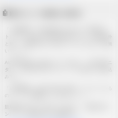
🤖
競馬AIによる「立待岬特別」競馬予想
「立待岬特別」で最も期待できるのは《
マナボニー
ト
》です。次点は《
サンタアニタ
》です。人気は意外
と無く、点数に気をつければトリガミになることは無
いでしょう。
AIの競馬予想と人気がズレているのが、《
サンタアニ
タ
》、《
セイプリーズ
》です。オッズは高くなる見込
みです。
「立待岬特別」は強い馬と弱い馬がハッキリしている
ので、オッズは偏ることになるでしょう。
競馬予想から外して良さそうなのは、《
ゴキゲンサ
ン
》です。馬券を買うのは危険です。