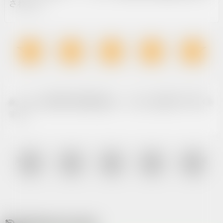
されます。
★
★
★
★
★
みんなのAI競馬予想期待度は、123人の投票で平均4.5
です。
★
★
★
★
★